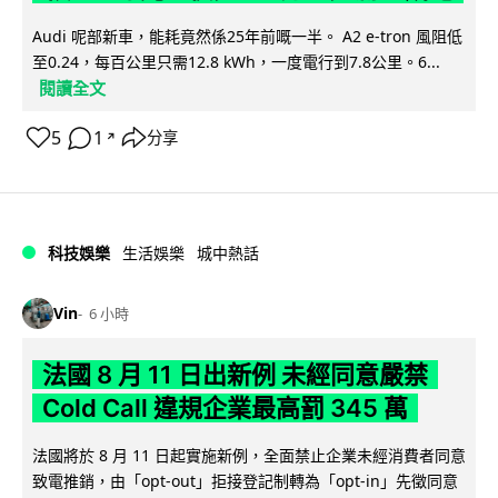
Audi 呢部新車，能耗竟然係25年前嘅一半。 A2 e-tron 風阻低
至0.24，每百公里只需12.8 kWh，一度電行到7.8公里。6...
閱讀全文
5
1
分享
↗
科技娛樂
生活娛樂
城中熱話
Vin
6 小時
法國 8 月 11 日出新例 未經同意嚴禁
Cold Call 違規企業最高罰 345 萬
法國將於 8 月 11 日起實施新例，全面禁止企業未經消費者同意
致電推銷，由「opt-out」拒接登記制轉為「opt-in」先徵同意