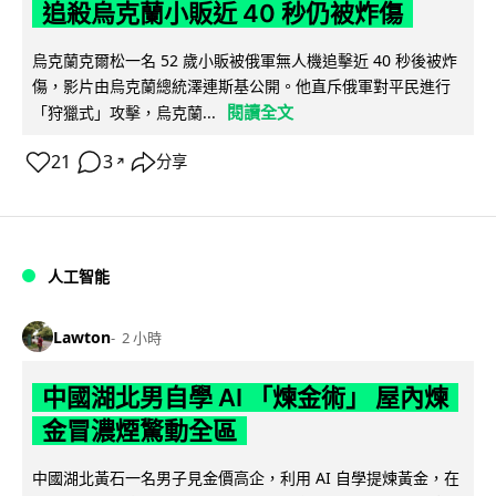
追殺烏克蘭小販近 40 秒仍被炸傷
烏克蘭克爾松一名 52 歲小販被俄軍無人機追擊近 40 秒後被炸
傷，影片由烏克蘭總統澤連斯基公開。他直斥俄軍對平民進行
閱讀全文
「狩獵式」攻擊，烏克蘭...
21
3
分享
↗
人工智能
Lawton
2 小時
中國湖北男自學 AI 「煉金術」 屋內煉
金冒濃煙驚動全區
中國湖北黃石一名男子見金價高企，利用 AI 自學提煉黃金，在