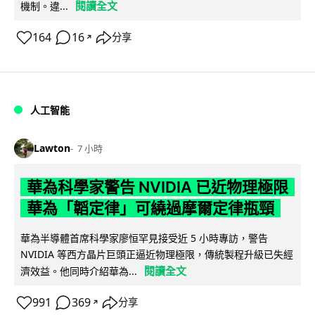
閱讀全文
機制。違...
164
16
分享
↗
人工智能
Lawton
7 小時
華為科學家警告 NVIDIA 已近物理極限
華為「韜定律」可繞過摩爾定律瓶頸
華為半導體首席科學家廖恒罕見接受近 5 小時專訪，警告
NVIDIA 等西方晶片巨頭正逼近物理極限，傳統製程升級已失經
閱讀全文
濟效益。他同時介紹華為...
991
369
分享
↗