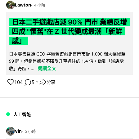
Lawton
4 小時
日本二手遊戲店減 90% 門市 業績反增
四成 "懷舊"在 Z 世代變成最潮「新鮮
感」
日本零售巨頭 GEO 將懷舊遊戲銷售門市從 1,000 間大幅減至
99 間，但銷售額卻不降反升至過往的 1.4 倍。做到「減店增
閱讀全文
收」奇蹟，...
104
5
分享
↗
人工智能
Vin
5 小時