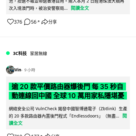
池，拾遺不報並帶返香港自用。兩人本月 2 日經港珠澳大橋再
閱讀全文
次入境澳門時，被治安警察局...
376
56
分享
↗
3C科技
家居無線
Vin
9 小時
逾 20 款平價路由器爆後門 每 35 秒自
動連線回中國 全球 10 萬用家私隱堪憂
網絡安全公司 VulnCheck 揭發中國智博通電子（Zbtlink）生產
閱
的 20 多款路由器內置後門程式「Endlessdoors」（無盡...
讀全文