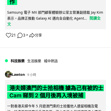
作
Samsung 電子 MX 部門顧客體驗辦公室主管兼副總裁 Jay Kim
閱讀全
表示，品牌正推動 Galaxy AI 邁向全自動化 Agent...
文
21
3
分享
↗
科技娛樂
生活娛樂
城中熱話
Lawton
9 小時
港夫婦澳門的士拾相機 據為己有被的士
Cam 睇到 2 個月後再入境被捕
一對香港夫婦今年 5 月遊澳門乘的士拾獲他人遺留相機及電