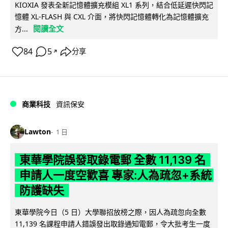
KIOXIA 發表全新記憶體擴充模組 XL1 系列，結合低延遲快閃記
憶體 XL-FLASH 與 CXL 介面，將快閃記憶體轉化為記憶體擴充
閱讀全文
方...
84
5
分享
↗
商業科技
資訊保安
Lawton
1 日
東華學院誤發取錄電郵 全數 11,139 名
申請人一度空歡喜 專家:人為疏忽+系統
防護缺失
東華學院今日（5 日）大學聯招放榜之際，因人為疏忽向全數
11,139 名課程申請人錯誤發出取錄通知電郵，令大批考生一度