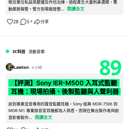
租住單位私設高壓爐及作坊冶煉，過程產生大量刺鼻濃煙，驚
閱讀全文
動鄰居報警。警方到場揭發整...
28
5
分享
↗
3C科技
流動音樂
89
Lawton
4 小時
【評測】Sony IER-M500 入耳式監聽
耳機：現場拍攝、後製監聽與人聲利器
談到專業混音專用的聲音監聽耳機，Sony 經典 MDR-7506 到
MDR-M1 專業錄音室耳機都為人熟悉。而現在舞台製作者與創
閱讀全文
意影像製作...