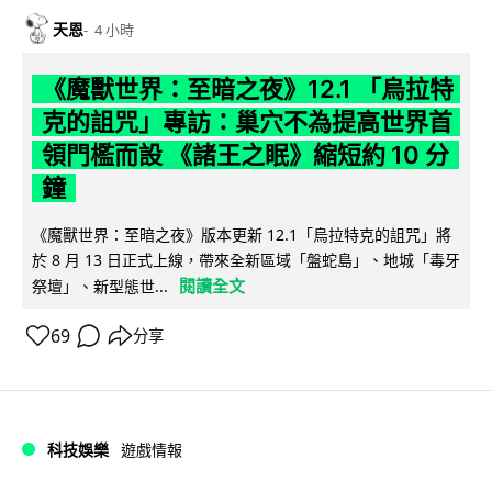
天恩
4 小時
《魔獸世界：至暗之夜》12.1 「烏拉特
克的詛咒」專訪：巢穴不為提高世界首
領門檻而設 《諸王之眠》縮短約 10 分
鐘
《魔獸世界：至暗之夜》版本更新 12.1「烏拉特克的詛咒」將
於 8 月 13 日正式上線，帶來全新區域「盤蛇島」、地城「毒牙
閱讀全文
祭壇」、新型態世...
69
分享
科技娛樂
遊戲情報