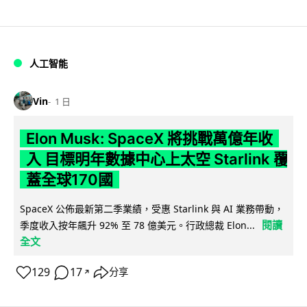
人工智能
Vin
1 日
Elon Musk: SpaceX 將挑戰萬億年收
入 目標明年數據中心上太空 Starlink 覆
蓋全球170國
SpaceX 公佈最新第二季業績，受惠 Starlink 與 AI 業務帶動，
閱讀
季度收入按年飆升 92% 至 78 億美元。行政總裁 Elon...
全文
129
17
分享
↗