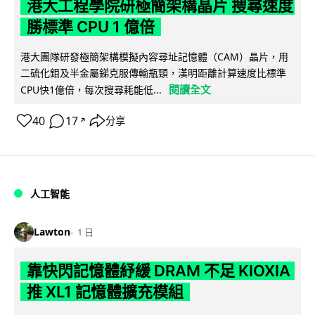
港大工程學院研極簡架構晶片 搜尋速度
勝標準 CPU 1 億倍
港大團隊研發極簡架構模擬內容尋址記憶體（CAM）晶片，用
二硫化鉬及半金屬銻克服傳輸瓶頸，漢明距離計算速度比標準
閱讀全文
CPU快1億倍，每次搜尋耗能低...
40
17
分享
↗
人工智能
Lawton
1 日
靠快閃記憶體紓緩 DRAM 不足 KIOXIA
推 XL1 記憶體擴充模組