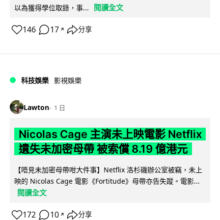
閱讀全文
以為獲得學位取錄，事...
146
17
分享
↗
科技娛樂
影視娛樂
Lawton
1 日
Nicolas Cage 主演未上映電影 Netflix
遺失未加密母帶 被索償 8.19 億港元
【唔見未加密母帶咁大件事】Netflix 洛杉磯辦公室被竊，未上
映的 Nicolas Cage 電影《Fortitude》母帶亦告失蹤。電影...
閱讀全文
172
10
分享
↗