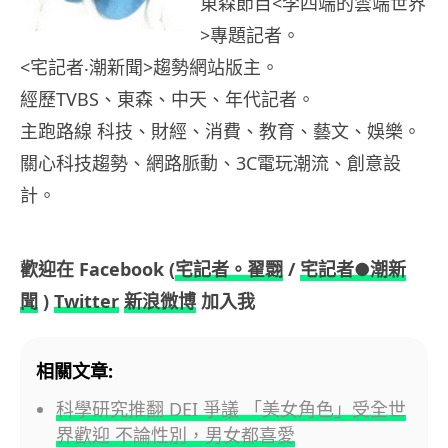
東森節目<李四端的雲端世界
>專題記者。
<宅記者‧潮新聞>趨勢網站版主。
經歷TVBS、東森、中天、年代記者。
主跑路線 科技、財經、消費、教育、藝文、娛樂。
關心科技趨勢、網路脈動、3C電玩潮流、創意設
計。
歡迎在 Facebook (
宅記者。翟翾
/
宅記者●潮新
聞
)
Twitter
新浪微博
加入我
相關文章:
科學研究推翻 DEI 爭議 「美女角色」受全世
界歡迎 不論性別，男女都喜愛