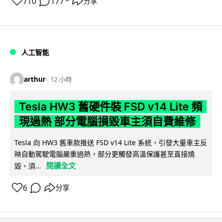
710
177
分享
↗
人工智能
arthur
12 小時
Tesla HW3 舊硬件裝 FSD v14 Lite 頻
現過熱 部分電腦損毀車主須自費維修
Tesla 向 HW3 舊車款推送 FSD v14 Lite 系統，引發大量車主反
映自動駕駛電腦嚴重過熱，部分更觸發高溫保護甚至直接燒
閱讀全文
毀，須...
6
分享