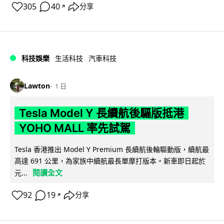
305
40
分享
↗
科技娛樂
生活科技
汽車科技
Lawton
1 日
Tesla Model Y 長續航後驅版抵港
YOHO MALL 率先試駕
Tesla 香港推出 Model Y Premium 長續航後輪驅動版，續航最
高達 691 公里，為家族中續航最長單摩打版本。新車即日起於
閱讀全文
元...
92
19
分享
↗