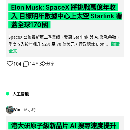
Elon Musk: SpaceX 將挑戰萬億年收
入 目標明年數據中心上太空 Starlink 覆
蓋全球170國
SpaceX 公佈最新第二季業績，受惠 Starlink 與 AI 業務帶動，
閱讀
季度收入按年飆升 92% 至 78 億美元。行政總裁 Elon...
全文
104
14
分享
↗
人工智能
Vin
16 小時
港大研原子級新晶片 AI 搜尋速度提升