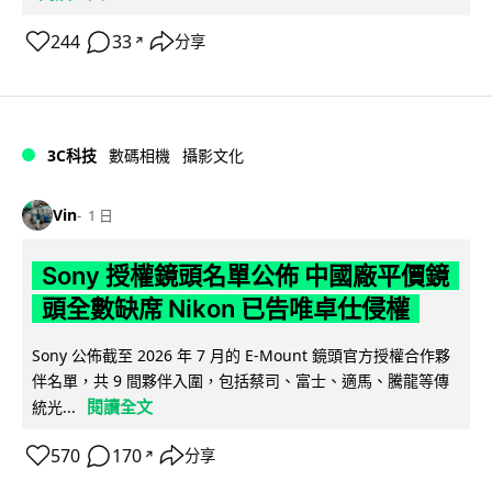
244
33
分享
↗
3C科技
數碼相機
攝影文化
Vin
1 日
Sony 授權鏡頭名單公佈 中國廠平價鏡
頭全數缺席 Nikon 已告唯卓仕侵權
Sony 公佈截至 2026 年 7 月的 E-Mount 鏡頭官方授權合作夥
伴名單，共 9 間夥伴入圍，包括蔡司、富士、適馬、騰龍等傳
閱讀全文
統光...
570
170
分享
↗