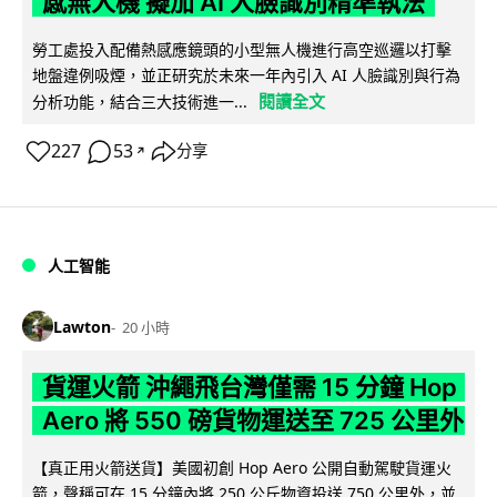
感無人機 擬加 AI 人臉識別精準執法
勞工處投入配備熱感應鏡頭的小型無人機進行高空巡邏以打擊
地盤違例吸煙，並正研究於未來一年內引入 AI 人臉識別與行為
閱讀全文
分析功能，結合三大技術進一...
227
53
分享
↗
人工智能
Lawton
20 小時
貨運火箭 沖繩飛台灣僅需 15 分鐘 Hop
Aero 將 550 磅貨物運送至 725 公里外
【真正用火箭送貨】美國初創 Hop Aero 公開自動駕駛貨運火
箭，聲稱可在 15 分鐘內將 250 公斤物資投送 750 公里外，並