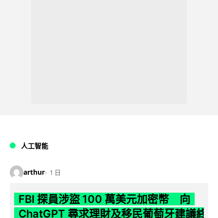
人工智能
arthur
1 日
FBI 探員涉盜 100 萬美元加密幣 向
ChatGPT 尋求理財及移民葡萄牙建議終