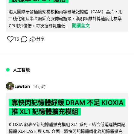
港大團隊研發極簡架構模擬內容尋址記憶體（CAM）晶片，用
二硫化鉬及半金屬銻克服傳輸瓶頸，漢明距離計算速度比標準
閱讀全文
CPU快1億倍，每次搜尋耗能低...
15
分享
人工智能
Lawton
14 小時
靠快閃記憶體紓緩 DRAM 不足 KIOXIA
推 XL1 記憶體擴充模組
KIOXIA 發表全新記憶體擴充模組 XL1 系列，結合低延遲快閃記
憶體 XL-FLASH 與 CXL 介面，將快閃記憶體轉化為記憶體擴充