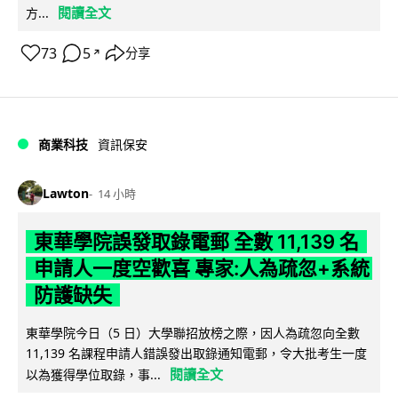
閱讀全文
方...
73
5
分享
↗
商業科技
資訊保安
Lawton
14 小時
東華學院誤發取錄電郵 全數 11,139 名
申請人一度空歡喜 專家:人為疏忽+系統
防護缺失
東華學院今日（5 日）大學聯招放榜之際，因人為疏忽向全數
11,139 名課程申請人錯誤發出取錄通知電郵，令大批考生一度
閱讀全文
以為獲得學位取錄，事...