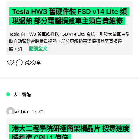
Tesla HW3 舊硬件裝 FSD v14 Lite 頻
現過熱 部分電腦損毀車主須自費維修
Tesla 向 HW3 舊車款推送 FSD v14 Lite 系統，引發大量車主反
映自動駕駛電腦嚴重過熱，部分更觸發高溫保護甚至直接燒
閱讀全文
毀，須...
分享
人工智能
arthur
1 小時
港大工程學院研極簡架構晶片 搜尋速度
勝標準 CPU 1 億倍