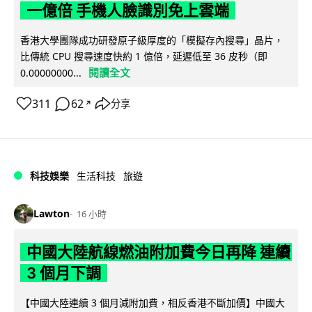
一億倍 手機人臉識別免上雲端
香港大學團隊成功研發原子級厚度的「模擬存內搜尋」晶片，
比傳統 CPU 搜尋速度快約 1 億倍，延遲低至 36 皮秒（即
閱讀全文
0.00000000...
311
62
分享
↗
科技娛樂
生活科技
旅遊
Lawton
16 小時
中國大陸航線燃油附加費今日再降 連續
3 個月下調
【中國大陸連續 3 個月減附加費，相反香港不斷加價】中國大