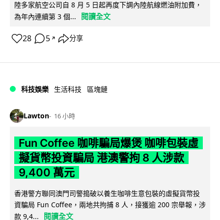
陸多家航空公司自 8 月 5 日起再度下調內陸航線燃油附加費，
閱讀全文
為年內連續第 3 個...
28
5
分享
↗
科技娛樂
生活科技
區塊鏈
Lawton
16 小時
Fun Coffee 咖啡騙局爆煲 咖啡包裝虛
擬貨幣投資騙局 港澳警拘 8 人涉款
9,400 萬元
香港警方聯同澳門司警搗破以養生咖啡生意包裝的虛擬貨幣投
資騙局 Fun Coffee，兩地共拘捕 8 人，接獲逾 200 宗舉報，涉
閱讀全文
款 9,4...