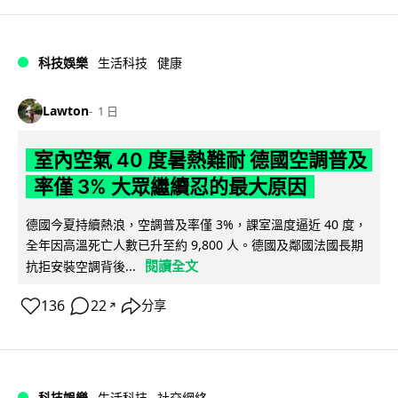
科技娛樂
生活科技
健康
Lawton
1 日
室內空氣 40 度暑熱難耐 德國空調普及
率僅 3% 大眾繼續忍的最大原因
德國今夏持續熱浪，空調普及率僅 3%，課室溫度逼近 40 度，
全年因高溫死亡人數已升至約 9,800 人。德國及鄰國法國長期
閱讀全文
抗拒安裝空調背後...
136
22
分享
↗
科技娛樂
生活科技
社交網絡