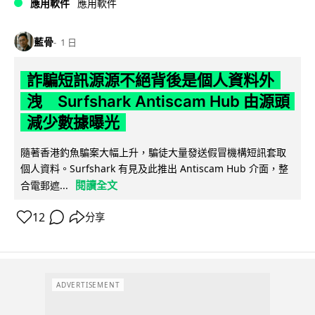
應用軟件
應用軟件
藍骨
1 日
詐騙短訊源源不絕背後是個人資料外
洩 Surfshark Antiscam Hub 由源頭
減少數據曝光
隨著香港釣魚騙案大幅上升，騙徒大量發送假冒機構短訊套取
個人資料。Surfshark 有見及此推出 Antiscam Hub 介面，整
閱讀全文
合電郵遮...
12
分享
ADVERTISEMENT