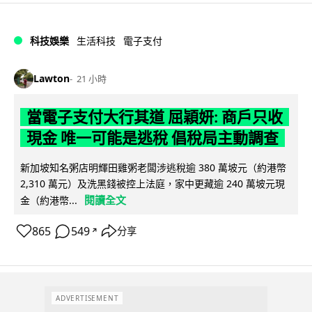
科技娛樂
生活科技
電子支付
Lawton
21 小時
當電子支付大行其道 屈穎妍: 商戶只收
現金 唯一可能是逃稅 倡稅局主動調查
新加坡知名粥店明輝田雞粥老闆涉逃稅逾 380 萬坡元（約港幣
2,310 萬元）及洗黑錢被控上法庭，家中更藏逾 240 萬坡元現
閱讀全文
金（約港幣...
865
549
分享
↗
ADVERTISEMENT