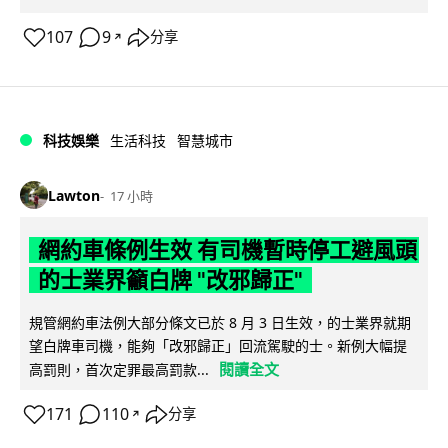
107
9
分享
↗
科技娛樂
生活科技
智慧城市
Lawton
17 小時
網約車條例生效 有司機暫時停工避風頭
的士業界籲白牌 "改邪歸正"
規管網約車法例大部分條文已於 8 月 3 日生效，的士業界就期
望白牌車司機，能夠「改邪歸正」回流駕駛的士。新例大幅提
閱讀全文
高罰則，首次定罪最高罰款...
171
110
分享
↗