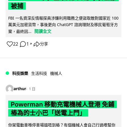
被捕
FBI 一名資深反情報探員涉嫌利用職務之便盜取敵對國家近 100
萬美元加密貨幣，事後更向 ChatGPT 諮詢理財及移民葡萄牙方
閱讀全文
案，最終因...
22
1
分享
↗
科技娛樂
生活科技
機械人
arthur
1 日
Powerman 移動充電機械人登港 免鋪
樁為的士小巴「送電上門」
你架電動車喺停車場搵唔到樁？有個機械人會自己行過嚟幫你