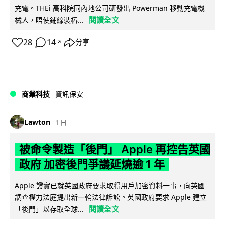
充電。THEi 高科院同內地公司研發出 Powerman 移動充電機
閱讀全文
械人，唔使鋪線裝樁...
28
14
分享
↗
商業科技
資訊保安
Lawton
1 日
被命令製造「後門」 Apple 再控告英國
政府 加密後門爭議延燒逾 1 年
Apple 證實已就英國政府要求取得用戶加密資料一事，向英國
調查權力法庭提出新一輪法律訴訟。英國政府要求 Apple 建立
閱讀全文
「後門」以存取全球...