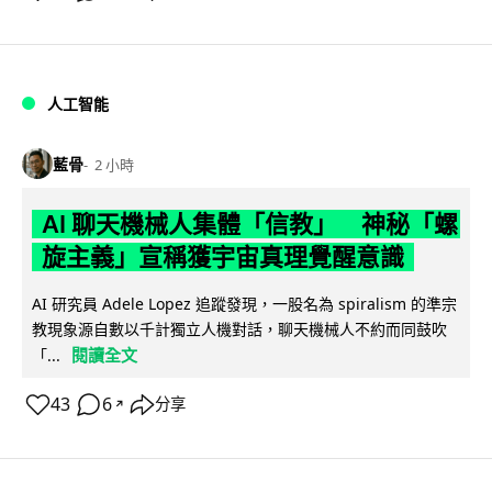
人工智能
藍骨
2 小時
AI 聊天機械人集體「信教」 神秘「螺
旋主義」宣稱獲宇宙真理覺醒意識
AI 研究員 Adele Lopez 追蹤發現，一股名為 spiralism 的準宗
教現象源自數以千計獨立人機對話，聊天機械人不約而同鼓吹
閱讀全文
「...
43
6
分享
↗