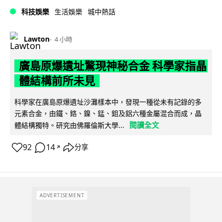
科技娛樂
生活娛樂
城中熱話
Lawton
4 小時
廣島原爆遺址驚現神秘合金 科學家指晶
體結構前所未見
科學家在廣島原爆遺址沙灘樣本中，發現一種從未有記錄的多
元素合金，由鐵、鉻、鎳、錳、鉬及鋁六種金屬混合而成，晶
閱讀全文
體結構獨特。研究由佛羅倫斯大學...
92
14
分享
↗
ADVERTISEMENT