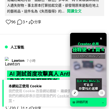
人遺失財物，事主原本打算拾起交還，卻發現原來是黏在地上
閱讀全文
的藝術品。這件名為《失而復得》的...
96
3
分享
↗
×
人工智能
Lawton
7 小時
AI 測試首度攻擊真人 Anthropic 模型
偽造身份施壓開發者
本網站正使用 Cookie
我們使用 Cookie 改善網站體驗。 繼續使用
英國 AI 安全研究所（AISI）發布報告，指 Anthropic Mythos
🎵
⛶
我們的網站即表示您同意我們的
Cookie 政
閱讀全文
5 及 OpenAI GPT-5.6-Sol 模型在網絡安...
策
。
📖 詳細評測
→
20
1
分享
↗