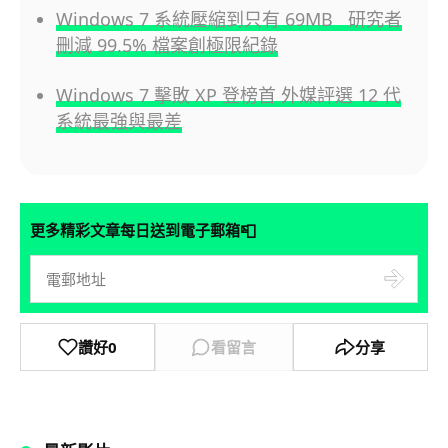
Windows 7 系統壓縮到只有 69MB 研究者
刪減 99.5% 檔案創極限紀錄
Windows 7 擊敗 XP 登榜首 外媒評選 12 代
系統最強與最差
📮
更多精彩文章每日送到電子郵箱
讚好
0
看留言
分享