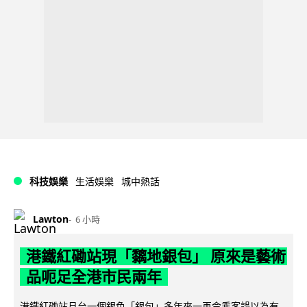
科技娛樂
生活娛樂
城中熱話
Lawton
6 小時
港鐵紅磡站現「黐地銀包」 原來是藝術
品呃足全港市民兩年
港鐵紅磡站月台一個銀色「銀包」多年來一再令乘客誤以為有