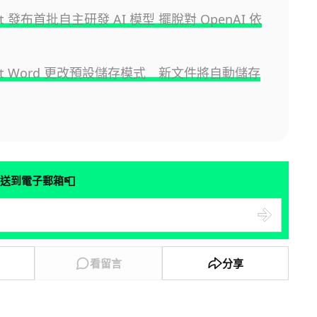
oft 發布首批自主研發 AI 模型 擺脫對 OpenAI 依
soft Word 更改預設儲存模式 新文件將自動儲存
📮
送到電子郵箱
看留言
分享