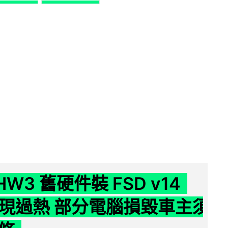
 HW3 舊硬件裝 FSD v14
e 頻現過熱 部分電腦損毀車主須