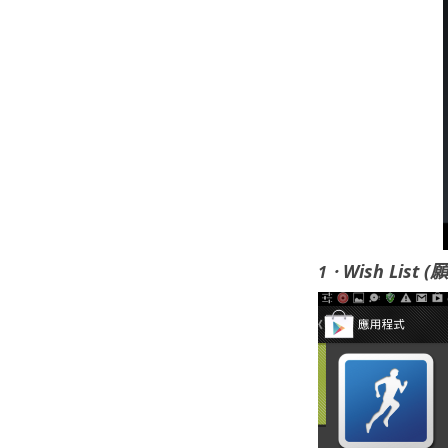
Wish List 
1．