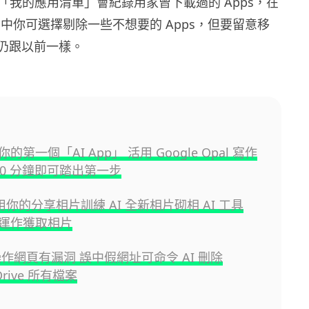
e 中的「我的應用清單」會紀錄用家曾下載過的 Apps，在
tore 中你可選擇剔除一些不想要的 Apps，但要留意移
方法仍跟以前一樣。
的第一個「AI App」 活用 Google Opal 寫作
 10 分鐘即可踏出第一步
或用你的分享相片訓練 AI 全新相片砌相 AI 工具
運作獲取相片
操作網頁有漏洞 誤中假網址可命令 AI 刪除
 Drive 所有檔案