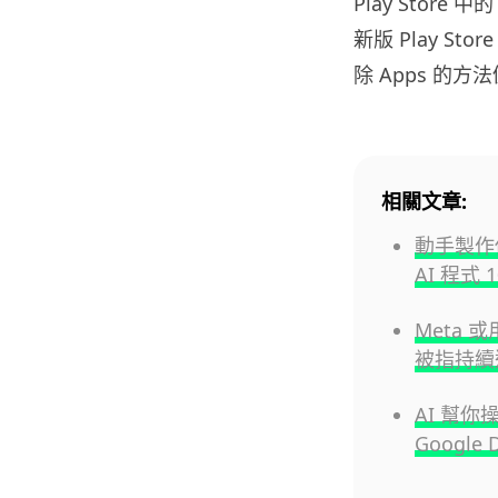
Play Stor
新版 Play S
除 Apps 的
相關文章:
動手製作你
AI 程式
Meta 
被指持續
AI 幫你
Google