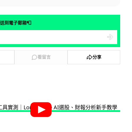
📮
送到電子郵箱
看留言
分享