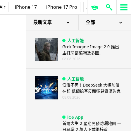
Air
iPhone 17
iPhone 17 Pro
AirPods Pro 3
Ap
最新文章
全部
人工智能
Grok Imagine Image 2.0 推出
主打局部編輯及多圖...
08.08.2026
人工智能
低價不再！DeepSeek 大幅加價
在即 低價搶客反釀運算資源告急
08.08.2026
iOS App
首爾大生 2 星期開發防曬地圖 一
日暴增 2 萬人下載衝榜首