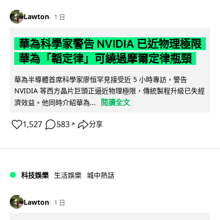
Lawton
1 日
華為科學家警告 NVIDIA 已近物理極限
華為「韜定律」可繞過摩爾定律瓶頸
華為半導體首席科學家廖恒罕見接受近 5 小時專訪，警告
NVIDIA 等西方晶片巨頭正逼近物理極限，傳統製程升級已失經
閱讀全文
濟效益。他同時介紹華為...
1,527
583
分享
↗
科技娛樂
生活娛樂
城中熱話
Lawton
1 日