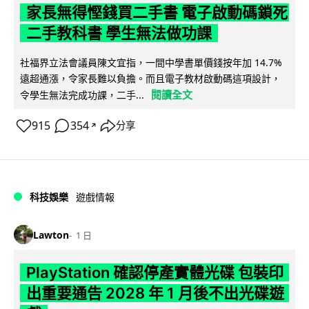
家長無得慳錢買二手書 電子啟動碼鎖死
二手教科書 學生無法做功課
社福界立法會議員陳文宜指，一間中學書單價錢按年加 14.7%
遠超通漲，令家長難以負擔。而且電子教材啟動碼這項設計，
閱讀全文
令學生無法完成功課，二手...
915
354
分享
↗
科技娛樂
遊戲情報
Lawton
1 日
PlayStation 確認停產實體光碟 包裝印
出重要通告 2028 年 1 月後不出光碟遊