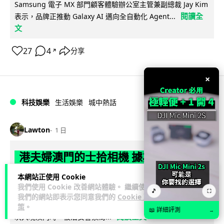
Samsung 電子 MX 部門顧客體驗辦公室主管兼副總裁 Jay Kim
閱讀全
表示，品牌正推動 Galaxy AI 邁向全自動化 Agent...
文
27
4
分享
↗
×
科技娛樂
生活娛樂
城中熱話
Lawton
1 日
港夫婦澳門的士拾相機 據為己有被的士
Cam 睇到 2 個月後再入境被捕
本網站正使用 Cookie
我們使用 Cookie 改善網站體驗。 繼續使用
🎵
⛶
一對香港夫婦今年 5 月遊澳門乘的士拾獲他人遺留相機及電
我們的網站即表示您同意我們的
Cookie 政
池，拾遺不報並帶返香港自用。兩人本月 2 日經港珠澳大橋再
策
。
📖 詳細評測
→
閱讀全文
次入境澳門時，被治安警察局...