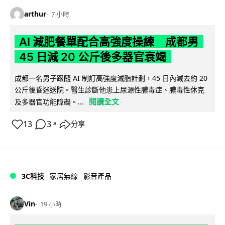
arthur
7 小時
AI 減肥餐單配合高強度操練 成都男
45 日減 20 公斤後多器官衰竭
成都一名男子跟隨 AI 制訂高強度減脂計劃，45 日內減去約 20
公斤後昏迷送院。醫生診斷他患上尿源性膿毒症、膿毒性休克
閱讀全文
及多器官功能障礙。...
13
3
分享
↗
3C科技
家居無線
影音產品
Vin
19 小時