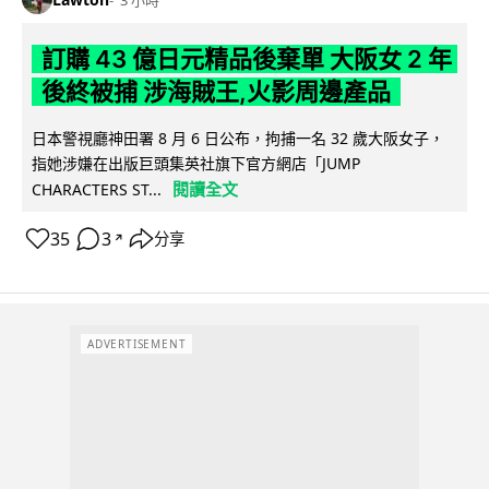
訂購 43 億日元精品後棄單 大阪女 2 年
後終被捕 涉海賊王,火影周邊產品
日本警視廳神田署 8 月 6 日公布，拘捕一名 32 歲大阪女子，
指她涉嫌在出版巨頭集英社旗下官方網店「JUMP
閱讀全文
CHARACTERS ST...
35
3
分享
↗
ADVERTISEMENT