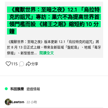
《魔獸世界：至暗之夜》12.1 「烏拉特
克的詛咒」專訪：巢穴不為提高世界首
領門檻而設 《諸王之眠》縮短約 10 分
鐘
《魔獸世界：至暗之夜》版本更新 12.1「烏拉特克的詛咒」將
於 8 月 13 日正式上線，帶來全新區域「盤蛇島」、地城「毒牙
閱讀全文
祭壇」、新型態世...
115
分享
科技娛樂
遊戲情報
Lawton
22 小時