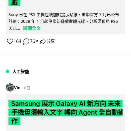
戲
Sony 已在 PS5 主機包裝加貼提示貼紙，重申官方 7 月已公布
計劃：2028 年 1 月起停產新遊戲實體光碟。分析師預期 PS6
閱讀全文
因此...
164
76
分享
↗
人工智能
Vin
1 日
Samsung 展示 Galaxy AI 新方向 未來
手機毋須輸入文字 轉向 Agent 全自動操
作