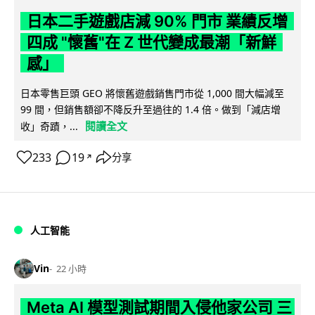
日本二手遊戲店減 90% 門市 業績反增
四成 "懷舊"在 Z 世代變成最潮「新鮮
感」
日本零售巨頭 GEO 將懷舊遊戲銷售門市從 1,000 間大幅減至
99 間，但銷售額卻不降反升至過往的 1.4 倍。做到「減店增
閱讀全文
收」奇蹟，...
233
19
分享
↗
人工智能
Vin
22 小時
Meta AI 模型測試期間入侵他家公司 三