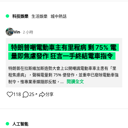
科技娛樂
生活娛樂
城中熱話
Vin
2 小時
特朗普嘲電動車主有里程病 剩 75% 電
量即焦慮發作 狂言一手終結電車指令
特朗普在拉斯維加斯造勢大會上公開嘲諷電動車車主患有「里
程焦慮病」，聲稱電量剩 75% 便發作，並重申已廢除電動車強
閱讀全文
制令。惟專業車媒隨即反駁，...
118
25
分享
↗
人工智能