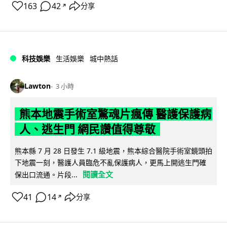
163
42
分享
↗
科技娛樂
生活娛樂
城中熱話
Lawton
3 小時
熊本地震手術室驚魂片瘋傳 醫護保護病
人、逃生門 網民讚值得尊敬
熊本縣 7 月 28 日發生 7.1 級地震，熊本綜合醫院手術室鏡頭拍
下地震一刻，醫護人員臨危不亂保護病人，更馬上開逃生門確
閱讀全文
保出口流通。片段...
41
14
分享
↗