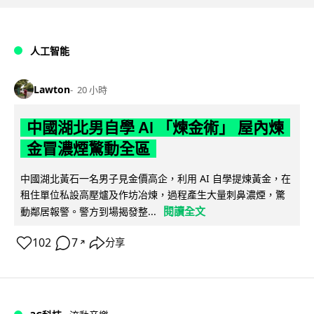
人工智能
Lawton
20 小時
中國湖北男自學 AI 「煉金術」 屋內煉
金冒濃煙驚動全區
中國湖北黃石一名男子見金價高企，利用 AI 自學提煉黃金，在
租住單位私設高壓爐及作坊冶煉，過程產生大量刺鼻濃煙，驚
閱讀全文
動鄰居報警。警方到場揭發整...
102
7
分享
↗