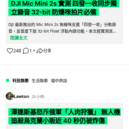
DJI Mic Mini 2s 實測 四發一收同步獨
立錄音 32-bit 防爆咪拍片必備
DJI 最新推出的 Mic Mini 2s 無線咪支援「四發一收」分軌錄
音，並首度下放 32-bit Float 浮點內錄功能。本文經實測其...
閱讀全文
248
1
分享
↗
科技娛樂
生活娛樂
城中熱話
Lawton
20 小時
澤連斯基怒斥俄軍「人肉狩獵」 無人機
追殺烏克蘭小販近 40 秒仍被炸傷