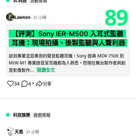
3C科技
流動音樂
89
Lawton
21 小時
【評測】Sony IER-M500 入耳式監聽
耳機：現場拍攝、後製監聽與人聲利器
談到專業混音專用的聲音監聽耳機，Sony 經典 MDR-7506 到
MDR-M1 專業錄音室耳機都為人熟悉。而現在舞台製作者與創
閱讀全文
意影像製作...
34
4
分享
↗
科技娛樂
遊戲情報
天恩
21 小時