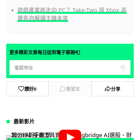
遊戲產業將走向 PC？ Take-Two 與 Xbox 高
層各自解讀主機未來
📮
更多精彩文章每日送到電子郵箱
讚好
0
看留言
分享
最新影片