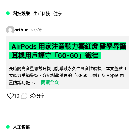
科技娛樂
生活科技
健康
arthur
6 小時
AirPods 用家注意聽力響紅燈 醫學界籲
耳機用戶謹守「60-60」鐵律
長時間高音量佩戴耳機可能導致永久性噪音性聽損。本文盤點 4
大聽力受損警號，介紹科學護耳的「60-60 原則」及 Apple 內
閱讀全文
置防護功能，...
10
分享
人工智能