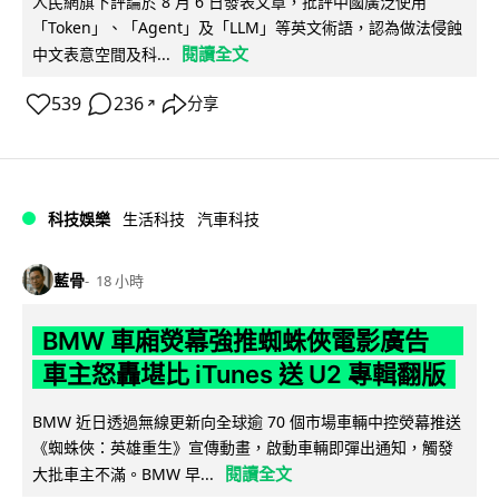
人民網旗下評論於 8 月 6 日發表文章，批評中國廣泛使用
「Token」、「Agent」及「LLM」等英文術語，認為做法侵蝕
閱讀全文
中文表意空間及科...
539
236
分享
↗
科技娛樂
生活科技
汽車科技
藍骨
18 小時
BMW 車廂熒幕強推蜘蛛俠電影廣告
車主怒轟堪比 iTunes 送 U2 專輯翻版
BMW 近日透過無線更新向全球逾 70 個市場車輛中控熒幕推送
《蜘蛛俠：英雄重生》宣傳動畫，啟動車輛即彈出通知，觸發
閱讀全文
大批車主不滿。BMW 早...