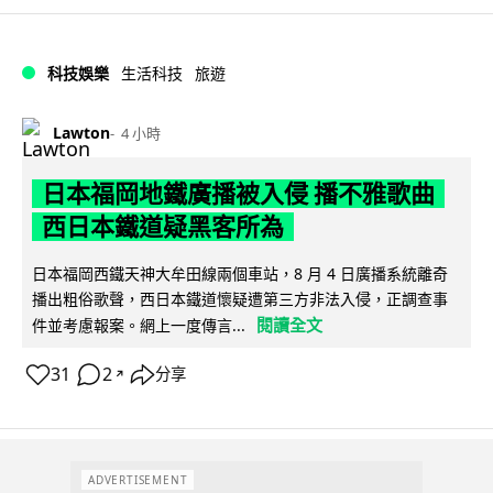
科技娛樂
生活科技
旅遊
Lawton
4 小時
日本福岡地鐵廣播被入侵 播不雅歌曲
西日本鐵道疑黑客所為
日本福岡西鐵天神大牟田線兩個車站，8 月 4 日廣播系統離奇
播出粗俗歌聲，西日本鐵道懷疑遭第三方非法入侵，正調查事
閱讀全文
件並考慮報案。網上一度傳言...
31
2
分享
↗
ADVERTISEMENT