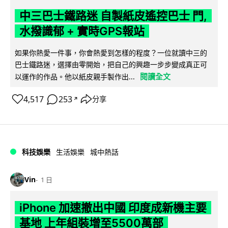
中三巴士鐵路迷 自製紙皮遙控巴士 門,
水撥識郁 + 實時GPS報站
如果你熱愛一件事，你會熱愛到怎樣的程度？一位就讀中三的
巴士鐵路迷，選擇由零開始，把自己的興趣一步步變成真正可
閱讀全文
以運作的作品。他以紙皮親手製作出...
4,517
253
分享
↗
科技娛樂
生活娛樂
城中熱話
Vin
1 日
iPhone 加速撤出中國 印度成新機主要
基地 上年組裝增至5500萬部