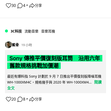
30
4
分享
↗
3C科技
流動音樂
音樂耳機
藍骨
19 小時
Sony 傳推平價復刻版耳筒 沿用六年
舊款規格挑戰加價潮
最近有爆料指 Sony 計劃於 9 月 7 日推出平價復刻版降噪耳機
閱讀
WH-1000XM4C，規格幾乎與 2020 年 WH-1000XM4...
全文
20
8
分享
↗