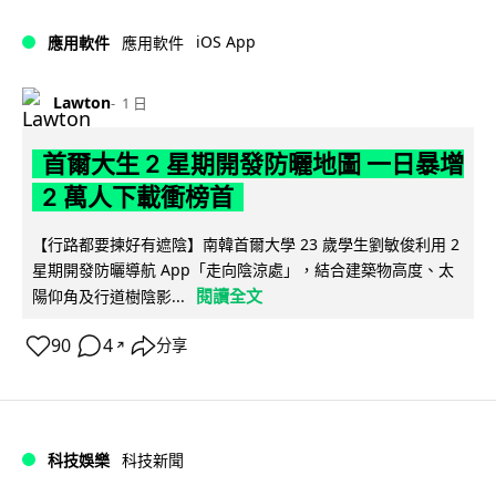
iOS App
應用軟件
應用軟件
Lawton
1 日
首爾大生 2 星期開發防曬地圖 一日暴增
2 萬人下載衝榜首
【行路都要揀好有遮陰】南韓首爾大學 23 歲學生劉敏俊利用 2
星期開發防曬導航 App「走向陰涼處」，結合建築物高度、太
閱讀全文
陽仰角及行道樹陰影...
90
4
分享
↗
科技娛樂
科技新聞