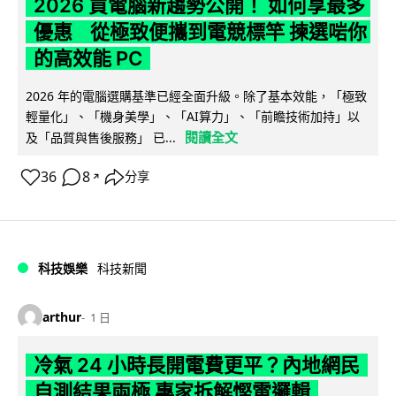
2026 買電腦新趨勢公開！ 如何享最多
優惠 從極致便攜到電競標竿 揀選啱你
的高效能 PC
2026 年的電腦選購基準已經全面升級。除了基本效能，「極致
輕量化」、「機身美學」、「AI算力」、「前瞻技術加持」以
閱讀全文
及「品質與售後服務」 已...
36
8
分享
↗
科技娛樂
科技新聞
arthur
1 日
冷氣 24 小時長開電費更平？內地網民
自測結果兩極 專家拆解慳電邏輯