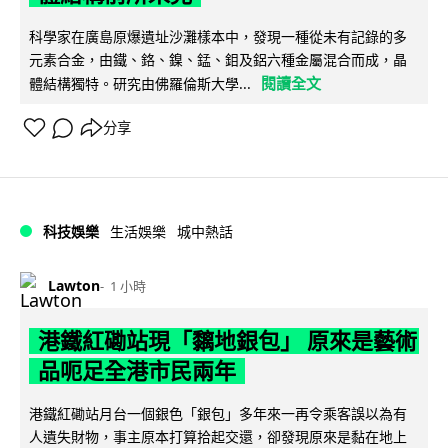
科學家在廣島原爆遺址沙灘樣本中，發現一種從未有記錄的多
元素合金，由鐵、鉻、鎳、錳、鉬及鋁六種金屬混合而成，晶
閱讀全文
體結構獨特。研究由佛羅倫斯大學...
分享
科技娛樂
生活娛樂
城中熱話
Lawton
1 小時
港鐵紅磡站現「黐地銀包」 原來是藝術
品呃足全港市民兩年
港鐵紅磡站月台一個銀色「銀包」多年來一再令乘客誤以為有
人遺失財物，事主原本打算拾起交還，卻發現原來是黏在地上