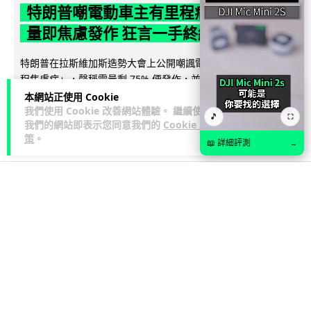
特朗普嘲電動車主有里程病 剩 75% 電
量即焦慮發作 狂言一手終結電車指令
特朗普在拉斯維加斯造勢大會上公開嘲諷電動車車主患有「里
程焦慮病」，聲稱電量剩 75% 便發作，並重申已廢除電動車強
閱讀全文
制令。惟專業車媒隨即反駁，...
本網站正使用 Cookie
我們使用 Cookie 改善網站體驗。 繼續使用
🎵
⛶
我們的網站即表示您同意我們的
Cookie 政
632
279
分享
↗
策
。
📖 詳細評測
→
人工智能
Lawton
2 日
微軟刪走 32GB RAM 遊戲建議 分析:
為 8GB Surface 銷售鋪路 連自家