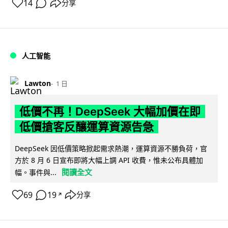
14
分享
人工智能
Lawton
1 日
低價不再！DeepSeek 大幅加價在即
低價搶客反釀運算資源告急
DeepSeek 因低價策略掀起需求熱潮，運算資源不勝負荷，官
方於 8 月 6 日宣布即將大幅上調 API 收費，惟未公布具體加
閱讀全文
幅。事件與...
69
19
分享
↗