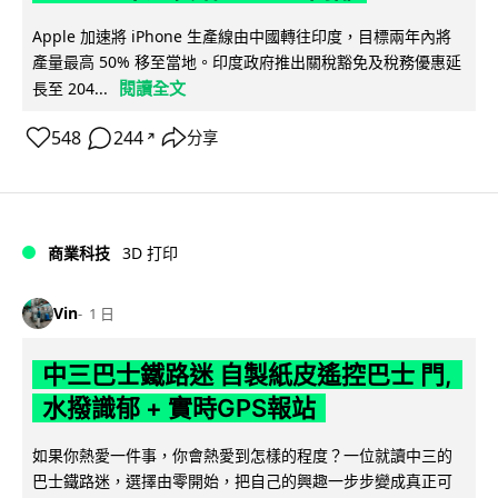
Apple 加速將 iPhone 生產線由中國轉往印度，目標兩年內將
產量最高 50% 移至當地。印度政府推出關稅豁免及稅務優惠延
閱讀全文
長至 204...
548
244
分享
↗
商業科技
3D 打印
Vin
1 日
中三巴士鐵路迷 自製紙皮遙控巴士 門,
水撥識郁 + 實時GPS報站
如果你熱愛一件事，你會熱愛到怎樣的程度？一位就讀中三的
巴士鐵路迷，選擇由零開始，把自己的興趣一步步變成真正可