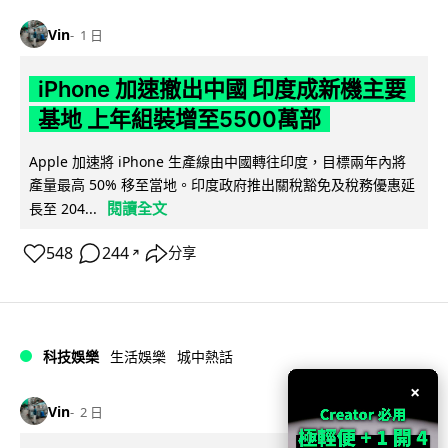
Vin
1 日
iPhone 加速撤出中國 印度成新機主要
基地 上年組裝增至5500萬部
Apple 加速將 iPhone 生產線由中國轉往印度，目標兩年內將
產量最高 50% 移至當地。印度政府推出關稅豁免及稅務優惠延
閱讀全文
長至 204...
548
244
分享
↗
科技娛樂
生活娛樂
城中熱話
×
Vin
2 日