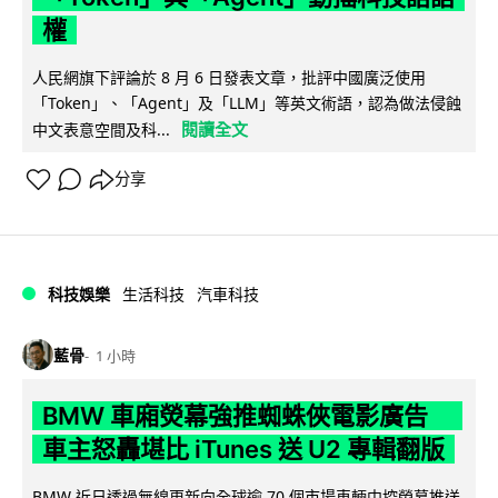
權
人民網旗下評論於 8 月 6 日發表文章，批評中國廣泛使用
「Token」、「Agent」及「LLM」等英文術語，認為做法侵蝕
閱讀全文
中文表意空間及科...
分享
科技娛樂
生活科技
汽車科技
藍骨
1 小時
BMW 車廂熒幕強推蜘蛛俠電影廣告
車主怒轟堪比 iTunes 送 U2 專輯翻版
BMW 近日透過無線更新向全球逾 70 個市場車輛中控熒幕推送