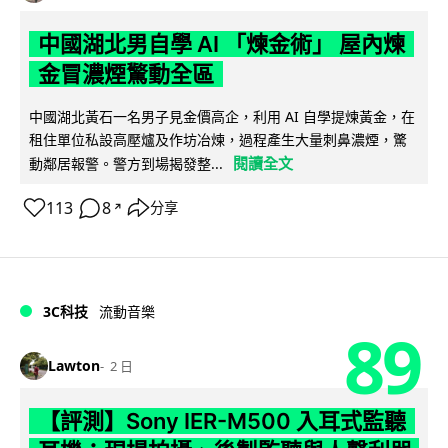
中國湖北男自學 AI 「煉金術」 屋內煉
金冒濃煙驚動全區
中國湖北黃石一名男子見金價高企，利用 AI 自學提煉黃金，在
租住單位私設高壓爐及作坊冶煉，過程產生大量刺鼻濃煙，驚
閱讀全文
動鄰居報警。警方到場揭發整...
113
8
分享
↗
3C科技
流動音樂
89
Lawton
2 日
【評測】Sony IER-M500 入耳式監聽