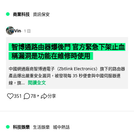
商業科技
資訊保安
Vin
1 日
智博通路由器爆後門 官方緊急下架止血
稱漏洞是功能在維修時使用
中國網通廠商智博通電子（Zbtlink Electronics）旗下的路由器
產品爆出嚴重安全漏洞，被發現每 35 秒便會與中國伺服器連
閱讀全文
線，旗...
351
78
分享
↗
科技娛樂
生活娛樂
城中熱話