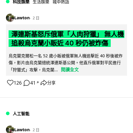
科技娛樂
生活娛樂
城中熱話
Lawton
2 日
澤連斯基怒斥俄軍「人肉狩獵」 無人機
追殺烏克蘭小販近 40 秒仍被炸傷
烏克蘭克爾松一名 52 歲小販被俄軍無人機追擊近 40 秒後被炸
傷，影片由烏克蘭總統澤連斯基公開。他直斥俄軍對平民進行
閱讀全文
「狩獵式」攻擊，烏克蘭...
126
41
分享
↗
人工智能
Lawton
2 日