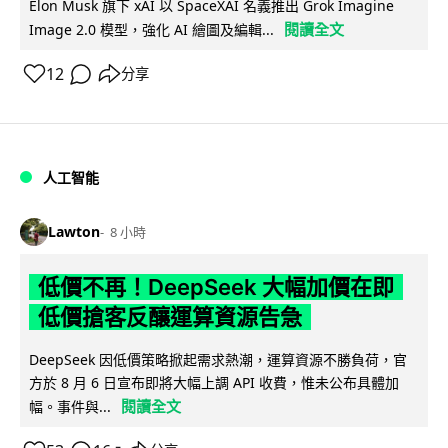
Elon Musk 旗下 xAI 以 SpaceXAI 名義推出 Grok Imagine
閱讀全文
Image 2.0 模型，強化 AI 繪圖及編輯...
12
分享
人工智能
Lawton
8 小時
低價不再！DeepSeek 大幅加價在即
低價搶客反釀運算資源告急
DeepSeek 因低價策略掀起需求熱潮，運算資源不勝負荷，官
方於 8 月 6 日宣布即將大幅上調 API 收費，惟未公布具體加
閱讀全文
幅。事件與...