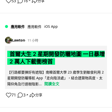
53
16
分享
↗
iOS App
應用軟件
應用軟件
Lawton
11 小時
首爾大生 2 星期開發防曬地圖 一日暴增
2 萬人下載衝榜首
【行路都要揀好有遮陰】南韓首爾大學 23 歲學生劉敏俊利用 2
星期開發防曬導航 App「走向陰涼處」，結合建築物高度、太
閱讀全文
陽仰角及行道樹陰影...
71
3
分享
↗