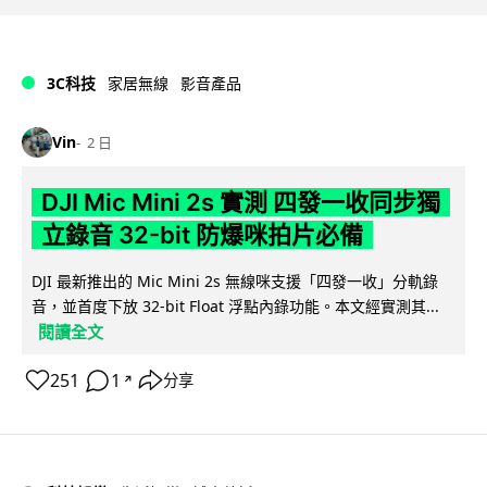
3C科技
家居無線
影音產品
Vin
2 日
DJI Mic Mini 2s 實測 四發一收同步獨
立錄音 32-bit 防爆咪拍片必備
DJI 最新推出的 Mic Mini 2s 無線咪支援「四發一收」分軌錄
音，並首度下放 32-bit Float 浮點內錄功能。本文經實測其...
閱讀全文
251
1
分享
↗