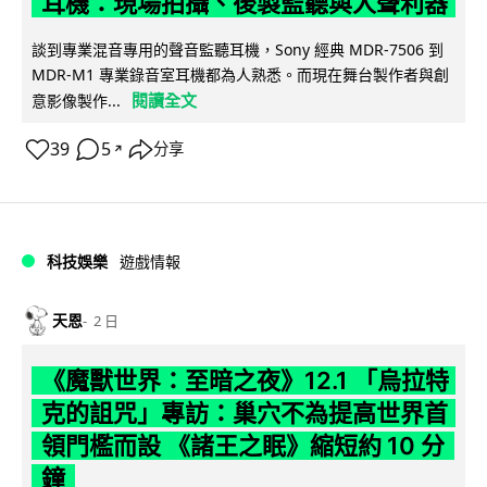
耳機：現場拍攝、後製監聽與人聲利器
談到專業混音專用的聲音監聽耳機，Sony 經典 MDR-7506 到
MDR-M1 專業錄音室耳機都為人熟悉。而現在舞台製作者與創
閱讀全文
意影像製作...
39
5
分享
↗
科技娛樂
遊戲情報
天恩
2 日
《魔獸世界：至暗之夜》12.1 「烏拉特
克的詛咒」專訪：巢穴不為提高世界首
領門檻而設 《諸王之眠》縮短約 10 分
鐘