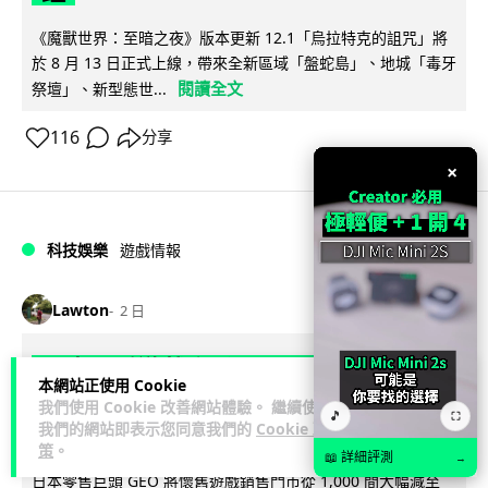
《魔獸世界：至暗之夜》版本更新 12.1「烏拉特克的詛咒」將
於 8 月 13 日正式上線，帶來全新區域「盤蛇島」、地城「毒牙
閱讀全文
祭壇」、新型態世...
116
分享
×
科技娛樂
遊戲情報
Lawton
2 日
日本二手遊戲店減 90% 門市 業績反增
本網站正使用 Cookie
四成 "懷舊"在 Z 世代變成最潮「新鮮
我們使用 Cookie 改善網站體驗。 繼續使用
🎵
⛶
我們的網站即表示您同意我們的
Cookie 政
感」
策
。
📖 詳細評測
→
日本零售巨頭 GEO 將懷舊遊戲銷售門市從 1,000 間大幅減至