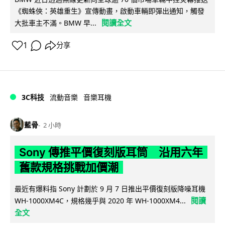
《蜘蛛俠：英雄重生》宣傳動畫，啟動車輛即彈出通知，觸發
閱讀全文
大批車主不滿。BMW 早...
1
分享
3C科技
流動音樂
音樂耳機
藍骨
2 小時
Sony 傳推平價復刻版耳筒 沿用六年
舊款規格挑戰加價潮
最近有爆料指 Sony 計劃於 9 月 7 日推出平價復刻版降噪耳機
閱讀
WH-1000XM4C，規格幾乎與 2020 年 WH-1000XM4...
全文