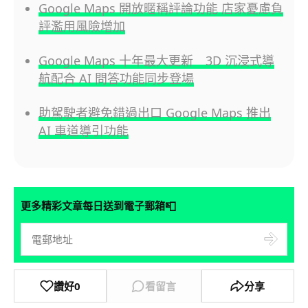
Google Maps 開放暱稱評論功能 店家憂慮負
評濫用風險增加
Google Maps 十年最大更新 3D 沉浸式導
航配合 AI 問答功能同步登場
助駕駛者避免錯過出口 Google Maps 推出
AI 車道導引功能
📮
更多精彩文章每日送到電子郵箱
讚好
0
看留言
分享