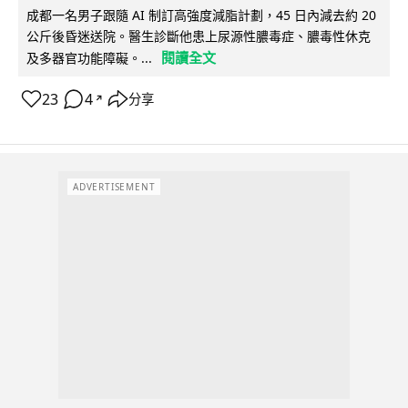
成都一名男子跟隨 AI 制訂高強度減脂計劃，45 日內減去約 20
公斤後昏迷送院。醫生診斷他患上尿源性膿毒症、膿毒性休克
閱讀全文
及多器官功能障礙。...
23
4
分享
↗
ADVERTISEMENT