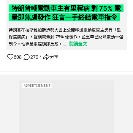
特朗普嘲電動車主有里程病 剩 75% 電
量即焦慮發作 狂言一手終結電車指令
特朗普在拉斯維加斯造勢大會上公開嘲諷電動車車主患有「里
程焦慮病」，聲稱電量剩 75% 便發作，並重申已廢除電動車強
閱讀全文
制令。惟專業車媒隨即反駁，...
608
270
分享
↗
ADVERTISEMENT