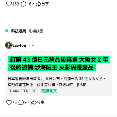
163
16
分享
↗
科技娛樂
影視娛樂
Lawton
1 日
訂購 43 億日元精品後棄單 大阪女 2 年
後終被捕 涉海賊王,火影周邊產品
日本警視廳神田署 8 月 6 日公布，拘捕一名 32 歲大阪女子，
指她涉嫌在出版巨頭集英社旗下官方網店「JUMP
閱讀全文
CHARACTERS ST...
75
9
分享
↗