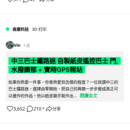
商業科技
3D 打印
Vin
1 日
中三巴士鐵路迷 自製紙皮遙控巴士 門,
水撥識郁 + 實時GPS報站
如果你熱愛一件事，你會熱愛到怎樣的程度？一位就讀中三的
巴士鐵路迷，選擇由零開始，把自己的興趣一步步變成真正可
閱讀全文
以運作的作品。他以紙皮親手製作出...
3,652
210
分享
↗