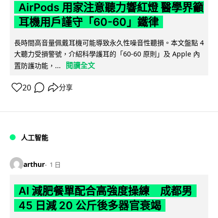
AirPods 用家注意聽力響紅燈 醫學界籲
耳機用戶謹守「60-60」鐵律
長時間高音量佩戴耳機可能導致永久性噪音性聽損。本文盤點 4
大聽力受損警號，介紹科學護耳的「60-60 原則」及 Apple 內
閱讀全文
置防護功能，...
20
分享
人工智能
arthur
1 日
AI 減肥餐單配合高強度操練 成都男
45 日減 20 公斤後多器官衰竭