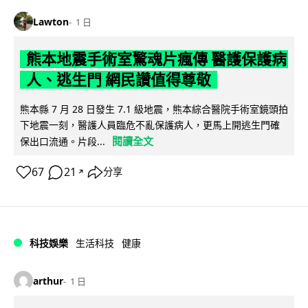
Lawton
1 日
熊本地震手術室驚魂片瘋傳 醫護保護病
人、逃生門 網民讚值得尊敬
熊本縣 7 月 28 日發生 7.1 級地震，熊本綜合醫院手術室鏡頭拍
下地震一刻，醫護人員臨危不亂保護病人，更馬上開逃生門確
閱讀全文
保出口流通。片段...
67
21
分享
↗
科技娛樂
生活科技
健康
arthur
1 日