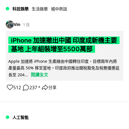
科技娛樂
生活娛樂
城中熱話
Vin
1 日
iPhone 加速撤出中國 印度成新機主要
基地 上年組裝增至5500萬部
Apple 加速將 iPhone 生產線由中國轉往印度，目標兩年內將
產量最高 50% 移至當地。印度政府推出關稅豁免及稅務優惠延
閱讀全文
長至 204...
512
237
分享
↗
人工智能