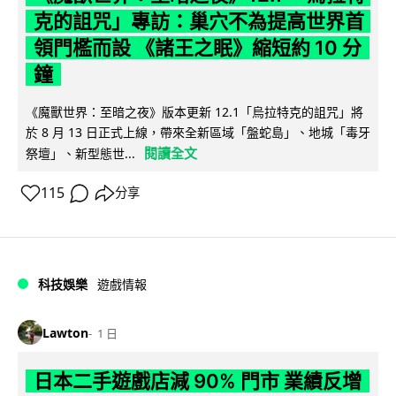
克的詛咒」專訪：巢穴不為提高世界首
領門檻而設 《諸王之眠》縮短約 10 分
鐘
《魔獸世界：至暗之夜》版本更新 12.1「烏拉特克的詛咒」將
於 8 月 13 日正式上線，帶來全新區域「盤蛇島」、地城「毒牙
閱讀全文
祭壇」、新型態世...
115
分享
科技娛樂
遊戲情報
Lawton
1 日
日本二手遊戲店減 90% 門市 業績反增