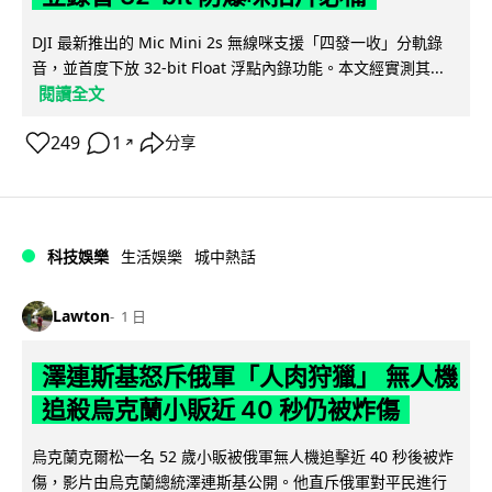
DJI 最新推出的 Mic Mini 2s 無線咪支援「四發一收」分軌錄
音，並首度下放 32-bit Float 浮點內錄功能。本文經實測其...
閱讀全文
249
1
分享
↗
科技娛樂
生活娛樂
城中熱話
Lawton
1 日
澤連斯基怒斥俄軍「人肉狩獵」 無人機
追殺烏克蘭小販近 40 秒仍被炸傷
烏克蘭克爾松一名 52 歲小販被俄軍無人機追擊近 40 秒後被炸
傷，影片由烏克蘭總統澤連斯基公開。他直斥俄軍對平民進行