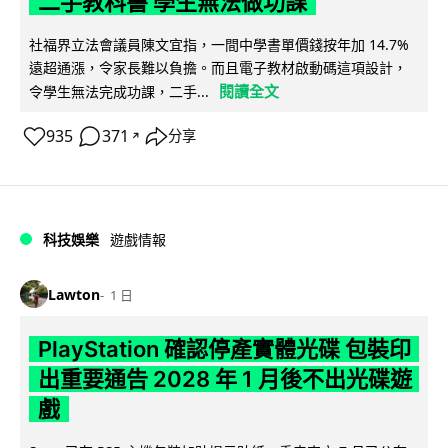
二手教科書 學生無法做功課
社福界立法會議員陳文宜指，一間中學書單價錢按年加 14.7%
遠超通漲，令家長難以負擔。而且電子教材啟動碼這項設計，
閱讀全文
令學生無法完成功課，二手...
935
371
分享
↗
科技娛樂
遊戲情報
Lawton
1 日
PlayStation 確認停產實體光碟 包裝印
出重要通告 2028 年 1 月後不出光碟遊
戲