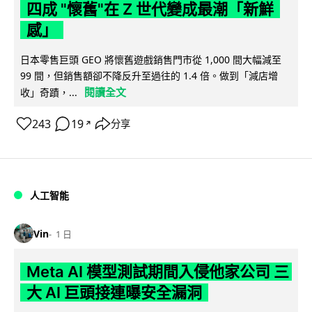
四成 "懷舊"在 Z 世代變成最潮「新鮮
感」
日本零售巨頭 GEO 將懷舊遊戲銷售門市從 1,000 間大幅減至
99 間，但銷售額卻不降反升至過往的 1.4 倍。做到「減店增
閱讀全文
收」奇蹟，...
243
19
分享
↗
人工智能
Vin
1 日
Meta AI 模型測試期間入侵他家公司 三
大 AI 巨頭接連曝安全漏洞