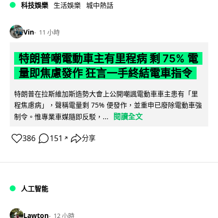
科技娛樂
生活娛樂
城中熱話
Vin
11 小時
特朗普嘲電動車主有里程病 剩 75% 電
量即焦慮發作 狂言一手終結電車指令
特朗普在拉斯維加斯造勢大會上公開嘲諷電動車車主患有「里
程焦慮病」，聲稱電量剩 75% 便發作，並重申已廢除電動車強
閱讀全文
制令。惟專業車媒隨即反駁，...
386
151
分享
↗
人工智能
Lawton
12 小時