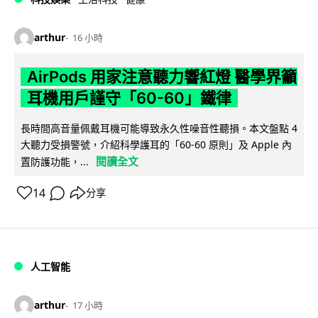
arthur
16 小時
AirPods 用家注意聽力響紅燈 醫學界籲
耳機用戶謹守「60-60」鐵律
長時間高音量佩戴耳機可能導致永久性噪音性聽損。本文盤點 4
大聽力受損警號，介紹科學護耳的「60-60 原則」及 Apple 內
閱讀全文
置防護功能，...
14
分享
人工智能
arthur
17 小時