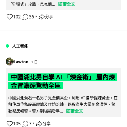
閱讀全文
「狩獵式」攻擊，烏克蘭...
102
36
分享
↗
人工智能
Lawton
1 日
中國湖北男自學 AI 「煉金術」 屋內煉
金冒濃煙驚動全區
中國湖北黃石一名男子見金價高企，利用 AI 自學提煉黃金，在
租住單位私設高壓爐及作坊冶煉，過程產生大量刺鼻濃煙，驚
閱讀全文
動鄰居報警。警方到場揭發整...
105
7
分享
↗