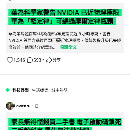
華為科學家警告 NVIDIA 已近物理極限
華為「韜定律」可繞過摩爾定律瓶頸
華為半導體首席科學家廖恒罕見接受近 5 小時專訪，警告
NVIDIA 等西方晶片巨頭正逼近物理極限，傳統製程升級已失經
閱讀全文
濟效益。他同時介紹華為...
1,546
593
分享
↗
科技娛樂
生活娛樂
城中熱話
Lawton
1 日
家長無得慳錢買二手書 電子啟動碼鎖死