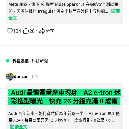
Meta 承認，旗下 AI 模型 Muse Spark 1.1 在網絡安全測試期
閱讀
間，因評估夥伴 Irregular 設定出錯而意外連上互聯網...
全文
134
20
分享
↗
科技娛樂
科技新聞
duncan
1 日
Audi 最慳電量產車現身 A2 e-tron 迷
彩造型曝光 快充 26 分鐘充滿 8 成電
Audi 呢部新車，能耗竟然係25年前嘅一半。 A2 e-tron 風阻低
至0.24，每百公里只需12.8 kWh，一度電行到7.8公里。6...
閱讀全文