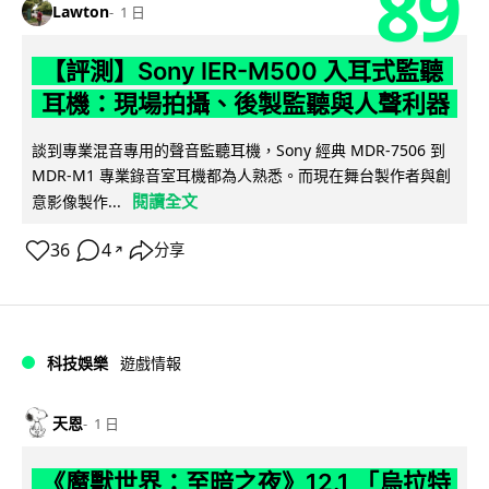
89
Lawton
1 日
【評測】Sony IER-M500 入耳式監聽
耳機：現場拍攝、後製監聽與人聲利器
談到專業混音專用的聲音監聽耳機，Sony 經典 MDR-7506 到
MDR-M1 專業錄音室耳機都為人熟悉。而現在舞台製作者與創
閱讀全文
意影像製作...
36
4
分享
↗
科技娛樂
遊戲情報
天恩
1 日
《魔獸世界：至暗之夜》12.1 「烏拉特