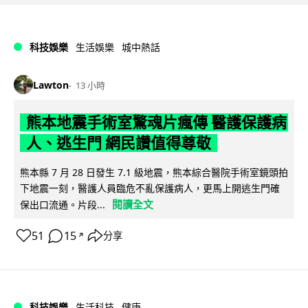
科技娛樂
生活娛樂
城中熱話
Lawton
13 小時
熊本地震手術室驚魂片瘋傳 醫護保護病
人、逃生門 網民讚值得尊敬
熊本縣 7 月 28 日發生 7.1 級地震，熊本綜合醫院手術室鏡頭拍
下地震一刻，醫護人員臨危不亂保護病人，更馬上開逃生門確
閱讀全文
保出口流通。片段...
51
15
分享
↗
科技娛樂
生活科技
健康