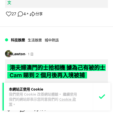
文
27
4
分享
↗
科技娛樂
生活娛樂
城中熱話
Lawton
1 日
港夫婦澳門的士拾相機 據為己有被的士
Cam 睇到 2 個月後再入境被捕
一對香港夫婦今年 5 月遊澳門乘的士拾獲他人遺留相機及電
本網站正使用 Cookie
池，拾遺不報並帶返香港自用。兩人本月 2 日經港珠澳大橋再
我們使用 Cookie 改善網站體驗。 繼續使用
閱讀全文
次入境澳門時，被治安警察局...
我們的網站即表示您同意我們的
Cookie 政
策
。
532
75
分享
↗