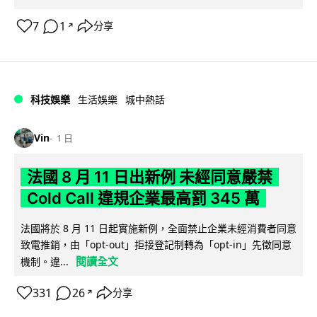
7
1
分享
↗
科技娛樂
生活娛樂
城中熱話
Vin
1 日
法國 8 月 11 日出新例 未經同意嚴禁
Cold Call 違規企業最高罰 345 萬
法國將於 8 月 11 日起實施新例，全面禁止企業未經消費者同意
致電推銷，由「opt-out」拒接登記制轉為「opt-in」先徵同意
閱讀全文
機制。違...
331
26
分享
↗