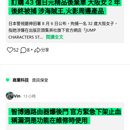
訂購 43 億日元精品後棄單 大阪女 2 年
後終被捕 涉海賊王,火影周邊產品
日本警視廳神田署 8 月 6 日公布，拘捕一名 32 歲大阪女子，
指她涉嫌在出版巨頭集英社旗下官方網店「JUMP
閱讀全文
CHARACTERS ST...
52
8
分享
↗
商業科技
資訊保安
Vin
13 小時
智博通路由器爆後門 官方緊急下架止血
稱漏洞是功能在維修時使用