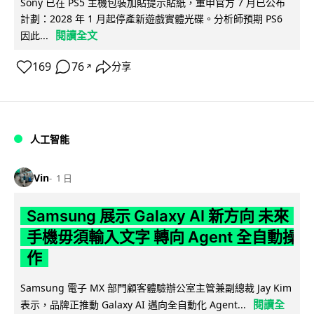
Sony 已在 PS5 主機包裝加貼提示貼紙，重申官方 7 月已公布
計劃：2028 年 1 月起停產新遊戲實體光碟。分析師預期 PS6
閱讀全文
因此...
169
76
分享
↗
人工智能
Vin
1 日
Samsung 展示 Galaxy AI 新方向 未來
手機毋須輸入文字 轉向 Agent 全自動操
作
Samsung 電子 MX 部門顧客體驗辦公室主管兼副總裁 Jay Kim
閱讀全
表示，品牌正推動 Galaxy AI 邁向全自動化 Agent...