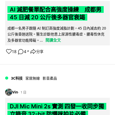
AI 減肥餐單配合高強度操練 成都男
45 日減 20 公斤後多器官衰竭
成都一名男子跟隨 AI 制訂高強度減脂計劃，45 日內減去約 20
公斤後昏迷送院。醫生診斷他患上尿源性膿毒症、膿毒性休克
閱讀全文
及多器官功能障礙。...
18
4
分享
↗
3C科技
家居無線
影音產品
Vin
1 日
DJI Mic Mini 2s 實測 四發一收同步獨
立錄音 32-bit 防爆咪拍片必備