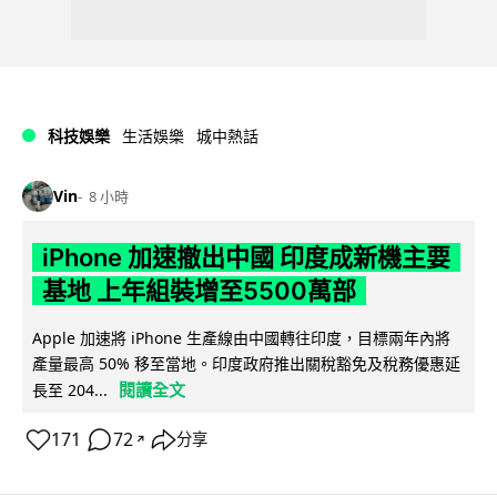
科技娛樂
生活娛樂
城中熱話
Vin
8 小時
iPhone 加速撤出中國 印度成新機主要
基地 上年組裝增至5500萬部
Apple 加速將 iPhone 生產線由中國轉往印度，目標兩年內將
產量最高 50% 移至當地。印度政府推出關稅豁免及稅務優惠延
閱讀全文
長至 204...
171
72
分享
↗