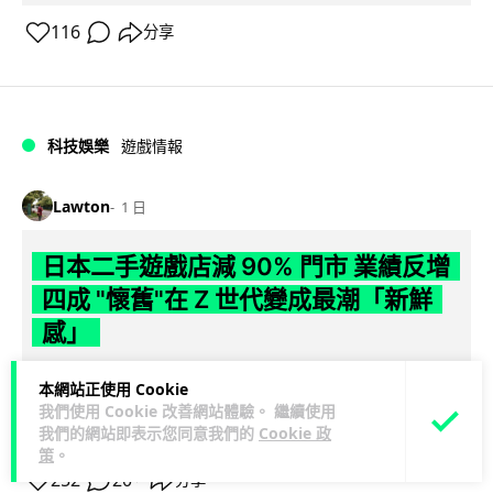
116
分享
科技娛樂
遊戲情報
Lawton
1 日
日本二手遊戲店減 90% 門市 業績反增
四成 "懷舊"在 Z 世代變成最潮「新鮮
感」
日本零售巨頭 GEO 將懷舊遊戲銷售門市從 1,000 間大幅減至
本網站正使用 Cookie
99 間，但銷售額卻不降反升至過往的 1.4 倍。做到「減店增
我們使用 Cookie 改善網站體驗。 繼續使用
閱讀全文
收」奇蹟，...
我們的網站即表示您同意我們的
Cookie 政
策
。
252
20
分享
↗