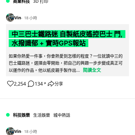
商業科技
3D 打印
Vin
18 小時
中三巴士鐵路迷 自製紙皮遙控巴士 門,
水撥識郁 + 實時GPS報站
如果你熱愛一件事，你會熱愛到怎樣的程度？一位就讀中三的
巴士鐵路迷，選擇由零開始，把自己的興趣一步步變成真正可
閱讀全文
以運作的作品。他以紙皮親手製作出...
2,254
134
分享
↗
科技娛樂
生活娛樂
城中熱話
Vin
18 小時