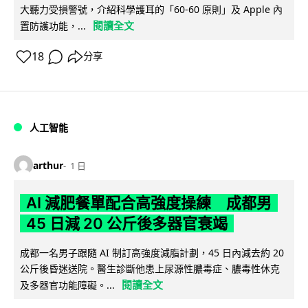
大聽力受損警號，介紹科學護耳的「60-60 原則」及 Apple 內
閱讀全文
置防護功能，...
18
分享
人工智能
arthur
1 日
AI 減肥餐單配合高強度操練 成都男
45 日減 20 公斤後多器官衰竭
成都一名男子跟隨 AI 制訂高強度減脂計劃，45 日內減去約 20
公斤後昏迷送院。醫生診斷他患上尿源性膿毒症、膿毒性休克
閱讀全文
及多器官功能障礙。...