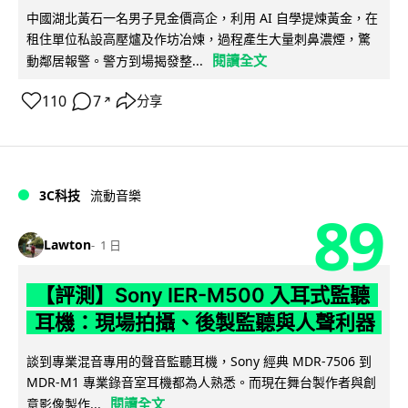
中國湖北黃石一名男子見金價高企，利用 AI 自學提煉黃金，在
租住單位私設高壓爐及作坊冶煉，過程產生大量刺鼻濃煙，驚
閱讀全文
動鄰居報警。警方到場揭發整...
110
7
分享
↗
3C科技
流動音樂
89
Lawton
1 日
【評測】Sony IER-M500 入耳式監聽
耳機：現場拍攝、後製監聽與人聲利器
談到專業混音專用的聲音監聽耳機，Sony 經典 MDR-7506 到
MDR-M1 專業錄音室耳機都為人熟悉。而現在舞台製作者與創
閱讀全文
意影像製作...