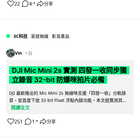
22
4
分享
↗
3C科技
家居無線
影音產品
Vin
1 日
DJI Mic Mini 2s 實測 四發一收同步獨
立錄音 32-bit 防爆咪拍片必備
DJI 最新推出的 Mic Mini 2s 無線咪支援「四發一收」分軌錄
音，並首度下放 32-bit Float 浮點內錄功能。本文經實測其...
閱讀全文
251
1
分享
↗