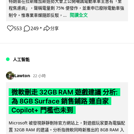
特朗普在拉斯維加斯造勢大會上公開嘲諷電動車車主患有「里
程焦慮病」，聲稱電量剩 75% 便發作，並重申已廢除電動車強
閱讀全文
制令。惟專業車媒隨即反駁，...
553
249
分享
↗
人工智能
Lawton
22 小時
微軟刪走 32GB RAM 遊戲建議 分析:
為 8GB Surface 銷售鋪路 連自家
Copilot+ 門檻也未到
Microsoft 被發現靜靜刪除官方網站上，對遊戲玩家要為電腦配
置 32GB RAM 的建議。分析指微軟同時新推出的 8GB RAM 入