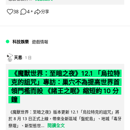
38
4
分享
↗
科技娛樂
遊戲情報
天恩
1 日
《魔獸世界：至暗之夜》12.1 「烏拉特
克的詛咒」專訪：巢穴不為提高世界首
領門檻而設 《諸王之眠》縮短約 10 分
鐘
《魔獸世界：至暗之夜》版本更新 12.1「烏拉特克的詛咒」將
於 8 月 13 日正式上線，帶來全新區域「盤蛇島」、地城「毒牙
閱讀全文
祭壇」、新型態世...