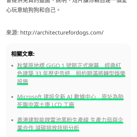
會提供免費的藍圖、說明、短片讓你親自建一個愛
心玩意給狗狗和自己。
來源: http://architecturefordogs.com/
相關文章:
秋葉原地標 GiGO 1 號館正式謝幕 經典紅
色建築 33 年歷史告終 租約期滿將轉型娛樂
設施
Microsoft 建設全新 AI 數據中心 原址為胎
死腹中富士康 LCD 工廠
香港建智能鋰電池黑粉生產線 生產力局與企
業合作 減碳排放技術分析