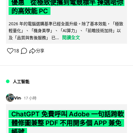
優惠 從極致便攜到電競標竿 揀選啱你
的高效能 PC
2026 年的電腦選購基準已經全面升級。除了基本效能，「極致
輕量化」、「機身美學」、「AI算力」、「前瞻技術加持」以
閱讀全文
及「品質與售後服務」 已...
18
分享
人工智能
Vin
17 小時
ChatGPT 免費呼叫 Adobe 一句話跨軟
體修圖兼整 PDF 不用開多個 APP 兼免
帳號