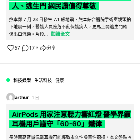
人、逃生門 網民讚值得尊敬
熊本縣 7 月 28 日發生 7.1 級地震，熊本綜合醫院手術室鏡頭拍
下地震一刻，醫護人員臨危不亂保護病人，更馬上開逃生門確
閱讀全文
保出口流通。片段...
67
17
分享
↗
科技娛樂
生活科技
健康
arthur
1 日
AirPods 用家注意聽力響紅燈 醫學界籲
耳機用戶謹守「60-60」鐵律
長時間高音量佩戴耳機可能導致永久性噪音性聽損。本文盤點 4