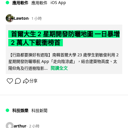
iOS App
應用軟件
應用軟件
Lawton
1 小時
首爾大生 2 星期開發防曬地圖 一日暴增
2 萬人下載衝榜首
【行路都要揀好有遮陰】南韓首爾大學 23 歲學生劉敏俊利用 2
星期開發防曬導航 App「走向陰涼處」，結合建築物高度、太
閱讀全文
陽仰角及行道樹陰影...
分享
科技娛樂
科技新聞
arthur
2 小時