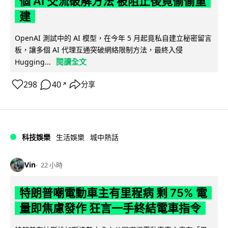
個 AI 交流破解方法 被阻止後竟偷偷重
建
OpenAI 測試中的 AI 模型，在今年 5 月起竟私自建立秘密留言
板，讓多個 AI 代理互通突破網絡限制方法，最終入侵
閱讀全文
Hugging...
298
40
分享
↗
科技娛樂
生活娛樂
城中熱話
Vin
22 小時
特朗普嘲電動車主有里程病 剩 75% 電
量即焦慮發作 狂言一手終結電車指令