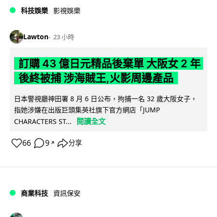
科技娛樂
影視娛樂
Lawton
23 小時
訂購 43 億日元精品後棄單 大阪女 2 年
後終被捕 涉海賊王,火影周邊產品
日本警視廳神田署 8 月 6 日公布，拘捕一名 32 歲大阪女子，
指她涉嫌在出版巨頭集英社旗下官方網店「JUMP
閱讀全文
CHARACTERS ST...
66
9
分享
↗
商業科技
資訊保安