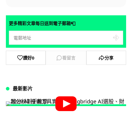
📮
更多精彩文章每日送到電子郵箱
讚好
0
看留言
分享
最新影片