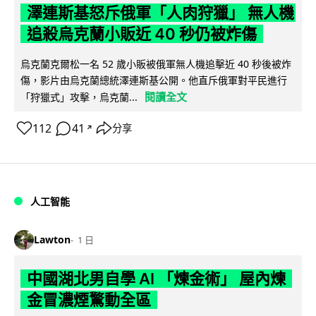
澤連斯基怒斥俄軍「人肉狩獵」 無人機
追殺烏克蘭小販近 40 秒仍被炸傷
烏克蘭克爾松一名 52 歲小販被俄軍無人機追擊近 40 秒後被炸
傷，影片由烏克蘭總統澤連斯基公開。他直斥俄軍對平民進行
閱讀全文
「狩獵式」攻擊，烏克蘭...
112
41
分享
↗
人工智能
Lawton
1 日
中國湖北男自學 AI 「煉金術」 屋內煉
金冒濃煙驚動全區