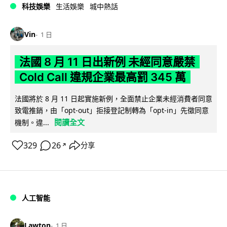
科技娛樂
生活娛樂
城中熱話
Vin
1 日
法國 8 月 11 日出新例 未經同意嚴禁
Cold Call 違規企業最高罰 345 萬
法國將於 8 月 11 日起實施新例，全面禁止企業未經消費者同意
致電推銷，由「opt-out」拒接登記制轉為「opt-in」先徵同意
閱讀全文
機制。違...
329
26
分享
↗
人工智能
Lawton
1 日