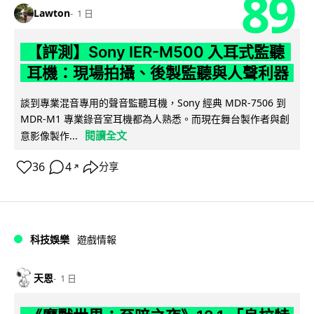
89
Lawton
1 日
【評測】Sony IER-M500 入耳式監聽
耳機：現場拍攝、後製監聽與人聲利器
談到專業混音專用的聲音監聽耳機，Sony 經典 MDR-7506 到
MDR-M1 專業錄音室耳機都為人熟悉。而現在舞台製作者與創
閱讀全文
意影像製作...
36
4
分享
↗
科技娛樂
遊戲情報
天恩
1 日