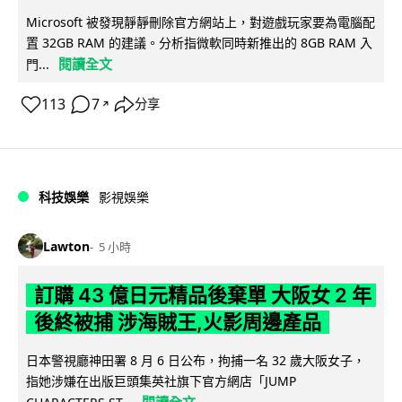
Microsoft 被發現靜靜刪除官方網站上，對遊戲玩家要為電腦配
置 32GB RAM 的建議。分析指微軟同時新推出的 8GB RAM 入
閱讀全文
門...
113
7
分享
↗
科技娛樂
影視娛樂
Lawton
5 小時
訂購 43 億日元精品後棄單 大阪女 2 年
後終被捕 涉海賊王,火影周邊產品
日本警視廳神田署 8 月 6 日公布，拘捕一名 32 歲大阪女子，
指她涉嫌在出版巨頭集英社旗下官方網店「JUMP