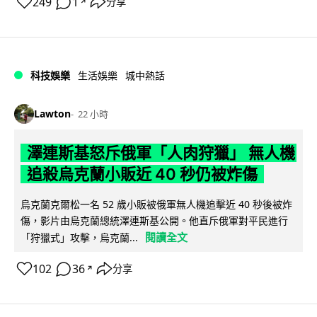
249
1
分享
↗
科技娛樂
生活娛樂
城中熱話
Lawton
22 小時
澤連斯基怒斥俄軍「人肉狩獵」 無人機
追殺烏克蘭小販近 40 秒仍被炸傷
烏克蘭克爾松一名 52 歲小販被俄軍無人機追擊近 40 秒後被炸
傷，影片由烏克蘭總統澤連斯基公開。他直斥俄軍對平民進行
閱讀全文
「狩獵式」攻擊，烏克蘭...
102
36
分享
↗