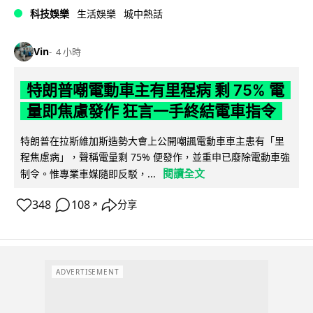
科技娛樂
生活娛樂
城中熱話
Vin
4 小時
特朗普嘲電動車主有里程病 剩 75% 電
量即焦慮發作 狂言一手終結電車指令
特朗普在拉斯維加斯造勢大會上公開嘲諷電動車車主患有「里
程焦慮病」，聲稱電量剩 75% 便發作，並重申已廢除電動車強
閱讀全文
制令。惟專業車媒隨即反駁，...
348
108
分享
↗
ADVERTISEMENT