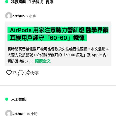
科技娛樂
生活科技
健康
arthur
9 小時
AirPods 用家注意聽力響紅燈 醫學界籲
耳機用戶謹守「60-60」鐵律
長時間高音量佩戴耳機可能導致永久性噪音性聽損。本文盤點 4
大聽力受損警號，介紹科學護耳的「60-60 原則」及 Apple 內
閱讀全文
置防護功能，...
13
分享
人工智能
arthur
10 小時