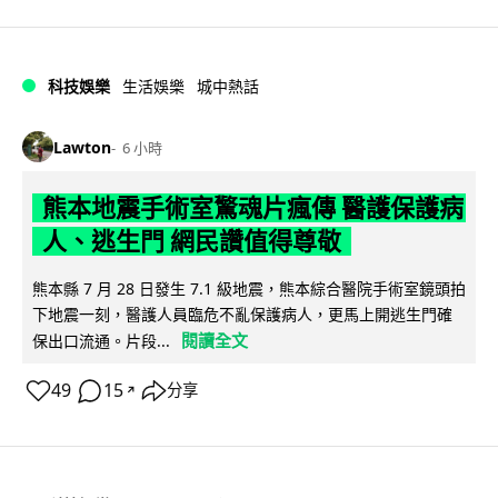
科技娛樂
生活娛樂
城中熱話
Lawton
6 小時
熊本地震手術室驚魂片瘋傳 醫護保護病
人、逃生門 網民讚值得尊敬
熊本縣 7 月 28 日發生 7.1 級地震，熊本綜合醫院手術室鏡頭拍
下地震一刻，醫護人員臨危不亂保護病人，更馬上開逃生門確
閱讀全文
保出口流通。片段...
49
15
分享
↗