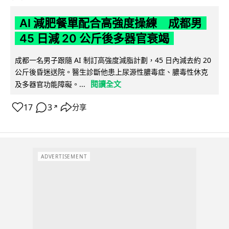
AI 減肥餐單配合高強度操練 成都男
45 日減 20 公斤後多器官衰竭
成都一名男子跟隨 AI 制訂高強度減脂計劃，45 日內減去約 20
公斤後昏迷送院。醫生診斷他患上尿源性膿毒症、膿毒性休克
閱讀全文
及多器官功能障礙。...
17
3
分享
↗
ADVERTISEMENT