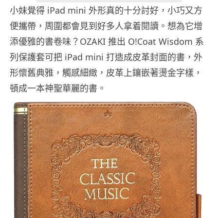
小妹覺得 iPad mini 外形真的十分討好，小巧又方
便攜帶，周圍都會見到好多人拿着閱讀。想為它增
添優雅的書卷味？OZAKI 推出 O!Coat Wisdom 系
列保護套可把 iPad mini 打造成皮革封面的書，外
形懷舊典雅，觸感細緻，皮革上鑲嵌著燙金字樣，
頓成一本神聖華麗的書。