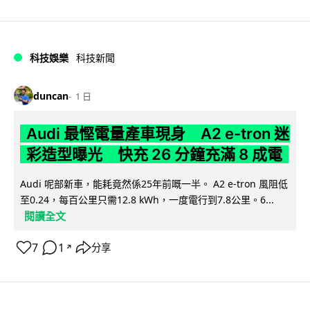
科技娛樂
科技新聞
duncan
1 日
Audi 最慳電量產車現身 A2 e-tron 迷
彩造型曝光 快充 26 分鐘充滿 8 成電
Audi 呢部新車，能耗竟然係25年前嘅一半。 A2 e-tron 風阻低
至0.24，每百公里只需12.8 kWh，一度電行到7.8公里。6...
閱讀全文
7
1
分享
↗