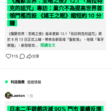
《魔獸世界：至暗之夜》12.1 「烏拉特
克的詛咒」專訪：巢穴不為提高世界首
領門檻而設 《諸王之眠》縮短約 10 分
鐘
《魔獸世界：至暗之夜》版本更新 12.1「烏拉特克的詛咒」將
於 8 月 13 日正式上線，帶來全新區域「盤蛇島」、地城「毒牙
閱讀全文
祭壇」、新型態世...
115
分享
科技娛樂
遊戲情報
Lawton
1 日
日本二手遊戲店減 90% 門市 業績反增