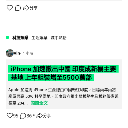
分享
科技娛樂
生活娛樂
城中熱話
Vin
1 小時
iPhone 加速撤出中國 印度成新機主要
基地 上年組裝增至5500萬部
Apple 加速將 iPhone 生產線由中國轉往印度，目標兩年內將
產量最高 50% 移至當地。印度政府推出關稅豁免及稅務優惠延
閱讀全文
長至 204...
95
36
分享
↗