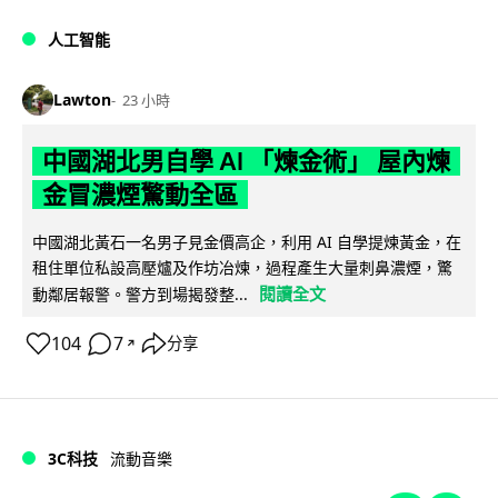
人工智能
Lawton
23 小時
中國湖北男自學 AI 「煉金術」 屋內煉
金冒濃煙驚動全區
中國湖北黃石一名男子見金價高企，利用 AI 自學提煉黃金，在
租住單位私設高壓爐及作坊冶煉，過程產生大量刺鼻濃煙，驚
閱讀全文
動鄰居報警。警方到場揭發整...
104
7
分享
↗
3C科技
流動音樂