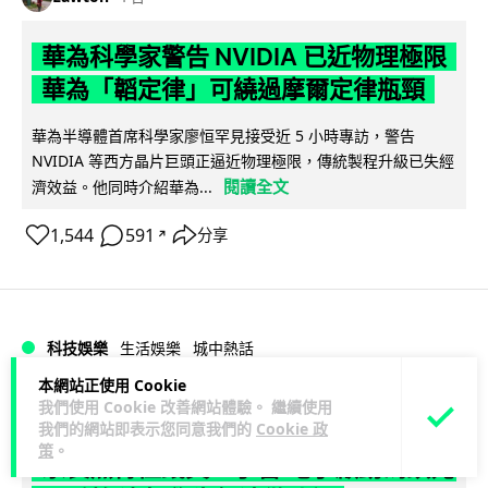
華為科學家警告 NVIDIA 已近物理極限
華為「韜定律」可繞過摩爾定律瓶頸
華為半導體首席科學家廖恒罕見接受近 5 小時專訪，警告
NVIDIA 等西方晶片巨頭正逼近物理極限，傳統製程升級已失經
閱讀全文
濟效益。他同時介紹華為...
1,544
591
分享
↗
科技娛樂
生活娛樂
城中熱話
本網站正使用 Cookie
我們使用 Cookie 改善網站體驗。 繼續使用
Lawton
1 日
我們的網站即表示您同意我們的
Cookie 政
策
。
家長無得慳錢買二手書 電子啟動碼鎖死