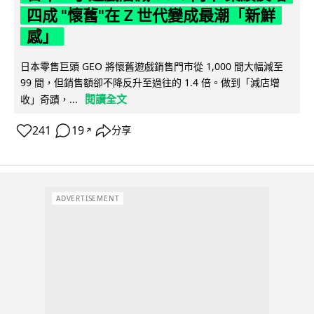
四成 "懷舊"在 Z 世代變成最潮「新鮮
感」
日本零售巨頭 GEO 將懷舊遊戲銷售門市從 1,000 間大幅減至
99 間，但銷售額卻不降反升至過往的 1.4 倍。做到「減店增
閱讀全文
收」奇蹟，...
241
19
分享
↗
ADVERTISEMENT