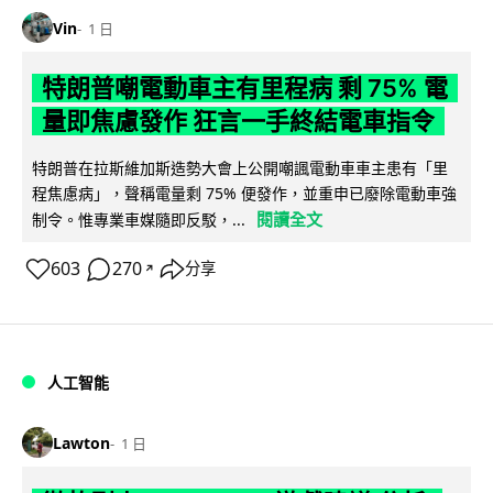
Vin
1 日
特朗普嘲電動車主有里程病 剩 75% 電
量即焦慮發作 狂言一手終結電車指令
特朗普在拉斯維加斯造勢大會上公開嘲諷電動車車主患有「里
程焦慮病」，聲稱電量剩 75% 便發作，並重申已廢除電動車強
閱讀全文
制令。惟專業車媒隨即反駁，...
603
270
分享
↗
人工智能
Lawton
1 日