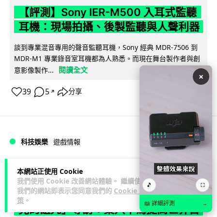
【評測】Sony IER-M500 入耳式監聽
耳機：現場拍攝、後製監聽與人聲利器
談到專業混音專用的聲音監聽耳機，Sony 經典 MDR-7506 到
MDR-M1 專業錄音室耳機都為人熟悉。而現在舞台製作者與創
閱讀全文
意影像製作...
×
39
5
分享
↗
科技娛樂
遊戲情報
天恩
2 日
本網站正使用 Cookie
我們使用 Cookie 改善網站體驗。 繼續使用
🎵
⛶
我們的網站即表示您同意我們的
Cookie 政
《魔獸世界：至暗之夜》12.1 「烏拉特
策
。
📖 詳細評測
→
克的詛咒」專訪：巢穴不為提高世界首