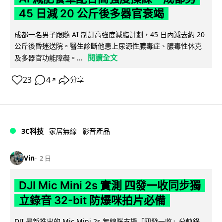
45 日減 20 公斤後多器官衰竭
成都一名男子跟隨 AI 制訂高強度減脂計劃，45 日內減去約 20
公斤後昏迷送院。醫生診斷他患上尿源性膿毒症、膿毒性休克
閱讀全文
及多器官功能障礙。...
23
4
分享
↗
3C科技
家居無線
影音產品
Vin
2 日
DJI Mic Mini 2s 實測 四發一收同步獨
立錄音 32-bit 防爆咪拍片必備
DJI 最新推出的 Mic Mini 2s 無線咪支援「四發一收」分軌錄