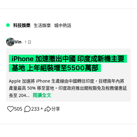
科技娛樂
生活娛樂
城中熱話
Vin
1 日
iPhone 加速撤出中國 印度成新機主要
基地 上年組裝增至5500萬部
Apple 加速將 iPhone 生產線由中國轉往印度，目標兩年內將
產量最高 50% 移至當地。印度政府推出關稅豁免及稅務優惠延
閱讀全文
長至 204...
505
233
分享
↗