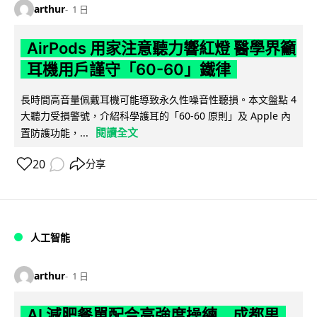
arthur
1 日
AirPods 用家注意聽力響紅燈 醫學界籲
耳機用戶謹守「60-60」鐵律
長時間高音量佩戴耳機可能導致永久性噪音性聽損。本文盤點 4
大聽力受損警號，介紹科學護耳的「60-60 原則」及 Apple 內
閱讀全文
置防護功能，...
20
分享
人工智能
arthur
1 日
AI 減肥餐單配合高強度操練 成都男