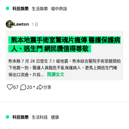
科技娛樂
生活娛樂
城中熱話
Lawton
1 日
熊本地震手術室驚魂片瘋傳 醫護保護病
人、逃生門 網民讚值得尊敬
熊本縣 7 月 28 日發生 7.1 級地震，熊本綜合醫院手術室鏡頭拍
下地震一刻，醫護人員臨危不亂保護病人，更馬上開逃生門確
閱讀全文
保出口流通。片段...
67
20
分享
↗
科技娛樂
生活科技
健康