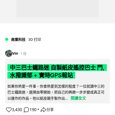
商業科技
3D 打印
Vin
1 日
中三巴士鐵路迷 自製紙皮遙控巴士 門,
水撥識郁 + 實時GPS報站
如果你熱愛一件事，你會熱愛到怎樣的程度？一位就讀中三的
巴士鐵路迷，選擇由零開始，把自己的興趣一步步變成真正可
閱讀全文
以運作的作品。他以紙皮親手製作出...
3,430
190
分享
↗