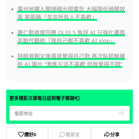
廣州地鐵入閘掃碼出現廣告 大幅降低過閘效
率 客服稱「並非所有人不喜歡」
黃仁勳首度回應 DLSS 5 負評 AI 只強化畫面
非取代藝術「我自己都不喜歡 AI slop」
特朗普刪文後還是覺得自己對 再次貼耶穌擁
抱 AI 圖片 “激進左派不喜歡 但我覺得不錯”
📮
更多精彩文章每日送到電子郵箱
讚好
0
看留言
分享