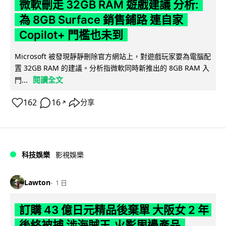
微軟刪走 32GB RAM 遊戲建議 分析:
為 8GB Surface 銷售鋪路 連自家
Copilot+ 門檻也未到
Microsoft 被發現靜靜刪除官方網站上，對遊戲玩家要為電腦配
置 32GB RAM 的建議。分析指微軟同時新推出的 8GB RAM 入
閱讀全文
門...
162
16
分享
↗
科技娛樂
影視娛樂
Lawton
1 日
訂購 43 億日元精品後棄單 大阪女 2 年
後終被捕 涉海賊王,火影周邊產品