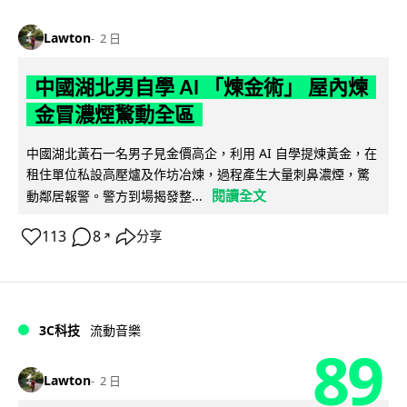
Lawton
2 日
中國湖北男自學 AI 「煉金術」 屋內煉
金冒濃煙驚動全區
中國湖北黃石一名男子見金價高企，利用 AI 自學提煉黃金，在
租住單位私設高壓爐及作坊冶煉，過程產生大量刺鼻濃煙，驚
閱讀全文
動鄰居報警。警方到場揭發整...
113
8
分享
↗
3C科技
流動音樂
89
Lawton
2 日