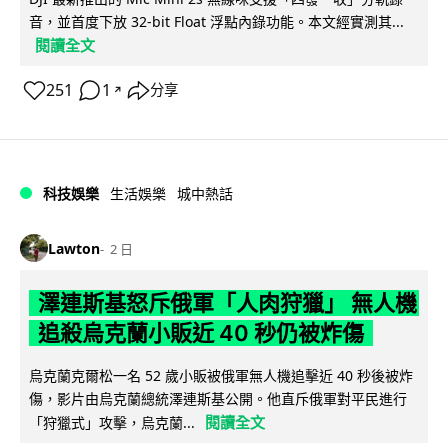
音，並首度下放 32-bit Float 浮點內錄功能。本文經實測其...
閱讀全文
251
1
分享
↗
科技娛樂
生活娛樂
城中熱話
Lawton
2 日
澤連斯基怒斥俄軍「人肉狩獵」 無人機
追殺烏克蘭小販近 40 秒仍被炸傷
烏克蘭克爾松一名 52 歲小販被俄軍無人機追擊近 40 秒後被炸
傷，影片由烏克蘭總統澤連斯基公開。他直斥俄軍對平民進行
閱讀全文
「狩獵式」攻擊，烏克蘭...