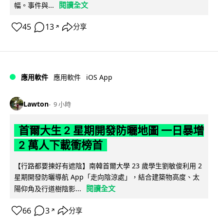
閱讀全文
幅。事件與...
45
13
分享
↗
iOS App
應用軟件
應用軟件
Lawton
9 小時
首爾大生 2 星期開發防曬地圖 一日暴增
2 萬人下載衝榜首
【行路都要揀好有遮陰】南韓首爾大學 23 歲學生劉敏俊利用 2
星期開發防曬導航 App「走向陰涼處」，結合建築物高度、太
閱讀全文
陽仰角及行道樹陰影...
66
3
分享
↗