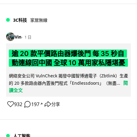
3C科技
家居無線
Vin
1 日
逾 20 款平價路由器爆後門 每 35 秒自
動連線回中國 全球 10 萬用家私隱堪憂
網絡安全公司 VulnCheck 揭發中國智博通電子（Zbtlink）生產
閱
的 20 多款路由器內置後門程式「Endlessdoors」（無盡...
讀全文
932
197
分享
↗
人工智能