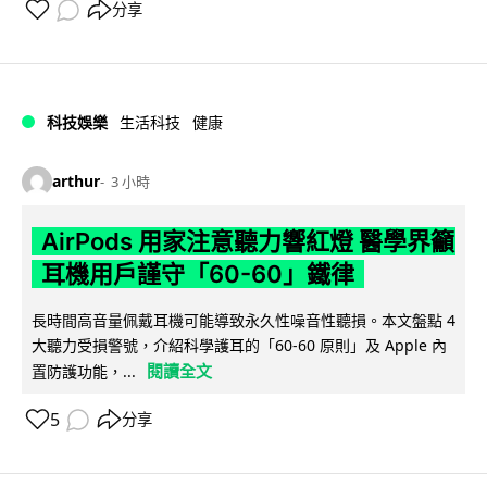
分享
科技娛樂
生活科技
健康
arthur
3 小時
AirPods 用家注意聽力響紅燈 醫學界籲
耳機用戶謹守「60-60」鐵律
長時間高音量佩戴耳機可能導致永久性噪音性聽損。本文盤點 4
大聽力受損警號，介紹科學護耳的「60-60 原則」及 Apple 內
閱讀全文
置防護功能，...
5
分享