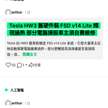
arthur
1 日
Tesla HW3 舊硬件裝 FSD v14 Lite 頻
現過熱 部分電腦損毀車主須自費維修
Tesla 向 HW3 舊車款推送 FSD v14 Lite 系統，引發大量車主反
映自動駕駛電腦嚴重過熱，部分更觸發高溫保護甚至直接燒
閱讀全文
毀，須...
10
1
分享
↗
人工智能
arthur
1 日