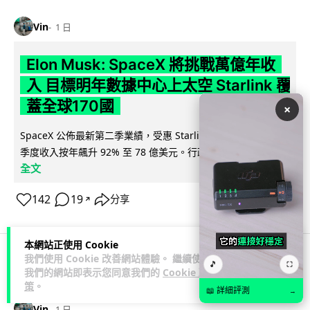
Vin
1 日
Elon Musk: SpaceX 將挑戰萬億年收
入 目標明年數據中心上太空 Starlink 覆
蓋全球170國
×
SpaceX 公佈最新第二季業績，受惠 Starlink 與 AI 業務帶動，
閱讀
季度收入按年飆升 92% 至 78 億美元。行政總裁 Elon...
全文
142
19
分享
↗
本網站正使用 Cookie
我們使用 Cookie 改善網站體驗。 繼續使用
🎵
⛶
人工智能
我們的網站即表示您同意我們的
Cookie 政
策
。
📖 詳細評測
→
Vin
1 日