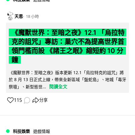
天恩
18 小時
《魔獸世界：至暗之夜》12.1 「烏拉特
克的詛咒」專訪：巢穴不為提高世界首
領門檻而設 《諸王之眠》縮短約 10 分
鐘
《魔獸世界：至暗之夜》版本更新 12.1「烏拉特克的詛咒」將
於 8 月 13 日正式上線，帶來全新區域「盤蛇島」、地城「毒牙
閱讀全文
祭壇」、新型態世...
115
分享
科技娛樂
遊戲情報