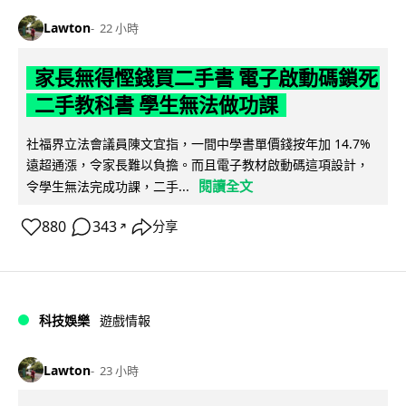
Lawton
22 小時
家長無得慳錢買二手書 電子啟動碼鎖死
二手教科書 學生無法做功課
社福界立法會議員陳文宜指，一間中學書單價錢按年加 14.7%
遠超通漲，令家長難以負擔。而且電子教材啟動碼這項設計，
閱讀全文
令學生無法完成功課，二手...
880
343
分享
↗
科技娛樂
遊戲情報
Lawton
23 小時