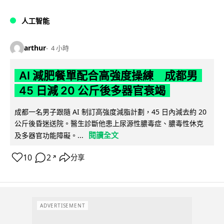
人工智能
arthur
4 小時
AI 減肥餐單配合高強度操練 成都男
45 日減 20 公斤後多器官衰竭
成都一名男子跟隨 AI 制訂高強度減脂計劃，45 日內減去約 20
公斤後昏迷送院。醫生診斷他患上尿源性膿毒症、膿毒性休克
閱讀全文
及多器官功能障礙。...
10
2
分享
↗
ADVERTISEMENT