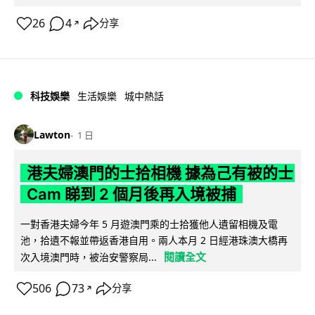
26
4
分享
↗
科技娛樂
生活娛樂
城中熱話
Lawton
1 日
港夫婦澳門的士拾相機 據為己有被的士
Cam 睇到 2 個月後再入境被捕
一對香港夫婦今年 5 月遊澳門乘的士拾獲他人遺留相機及電
池，拾遺不報並帶返香港自用。兩人本月 2 日經港珠澳大橋再
閱讀全文
次入境澳門時，被治安警察局...
506
73
分享
↗