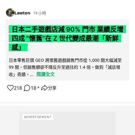
Lawton
19 小時
日本二手遊戲店減 90% 門市 業績反增
四成 "懷舊"在 Z 世代變成最潮「新鮮
感」
日本零售巨頭 GEO 將懷舊遊戲銷售門市從 1,000 間大幅減至
99 間，但銷售額卻不降反升至過往的 1.4 倍。做到「減店增
閱讀全文
收」奇蹟，...
218
18
分享
↗
ADVERTISEMENT