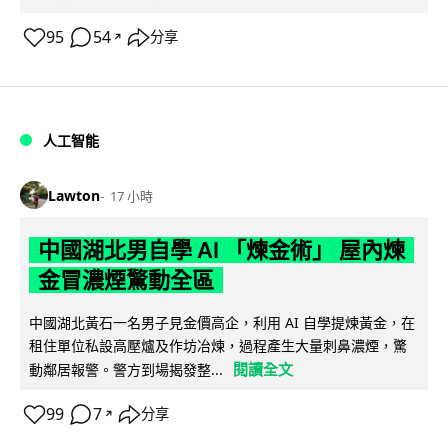
95
54
分享
↗
人工智能
Lawton
17 小時
中國湖北男自學 AI 「煉金術」 屋內煉
金冒濃煙驚動全區
中國湖北黃石一名男子見金價高企，利用 AI 自學提煉黃金，在
租住單位私設高壓爐及作坊冶煉，過程產生大量刺鼻濃煙，驚
閱讀全文
動鄰居報警。警方到場揭發整...
99
7
分享
↗