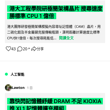
港大工程學院研極簡架構晶片 搜尋速度
勝標準 CPU 1 億倍
港大團隊研發極簡架構模擬內容尋址記憶體（CAM）晶片，用
二硫化鉬及半金屬銻克服傳輸瓶頸，漢明距離計算速度比標準
閱讀全文
CPU快1億倍，每次搜尋耗能低...
43
20
分享
↗
人工智能
Lawton
1 日
靠快閃記憶體紓緩 DRAM 不足 KIOXIA
推 XL1 記憶體擴充模組