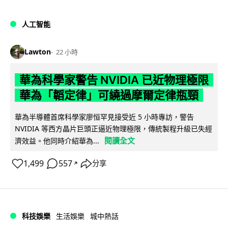
人工智能
Lawton
22 小時
華為科學家警告 NVIDIA 已近物理極限
華為「韜定律」可繞過摩爾定律瓶頸
華為半導體首席科學家廖恒罕見接受近 5 小時專訪，警告
NVIDIA 等西方晶片巨頭正逼近物理極限，傳統製程升級已失經
閱讀全文
濟效益。他同時介紹華為...
1,499
557
分享
↗
科技娛樂
生活娛樂
城中熱話