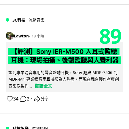
3C科技
流動音樂
89
Lawton
18 小時
【評測】Sony IER-M500 入耳式監聽
耳機：現場拍攝、後製監聽與人聲利器
談到專業混音專用的聲音監聽耳機，Sony 經典 MDR-7506 到
MDR-M1 專業錄音室耳機都為人熟悉。而現在舞台製作者與創
閱讀全文
意影像製作...
34
2
分享
↗
科技娛樂
遊戲情報