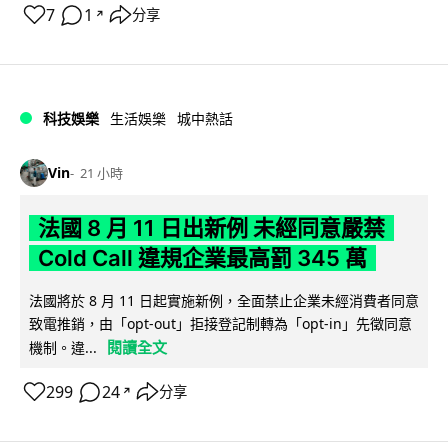
7
1
分享
↗
科技娛樂
生活娛樂
城中熱話
Vin
21 小時
法國 8 月 11 日出新例 未經同意嚴禁
Cold Call 違規企業最高罰 345 萬
法國將於 8 月 11 日起實施新例，全面禁止企業未經消費者同意
致電推銷，由「opt-out」拒接登記制轉為「opt-in」先徵同意
閱讀全文
機制。違...
299
24
分享
↗