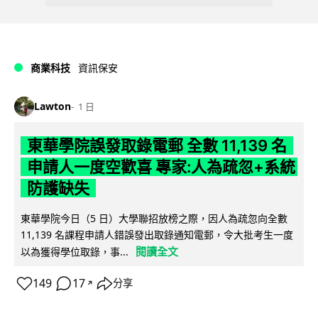
商業科技
資訊保安
Lawton
1 日
東華學院誤發取錄電郵 全數 11,139 名
申請人一度空歡喜 專家:人為疏忽+系統
防護缺失
東華學院今日（5 日）大學聯招放榜之際，因人為疏忽向全數
11,139 名課程申請人錯誤發出取錄通知電郵，令大批考生一度
閱讀全文
以為獲得學位取錄，事...
149
17
分享
↗