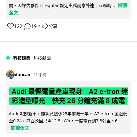
閱讀
間，因評估夥伴 Irregular 設定出錯而意外連上互聯網...
全文
122
19
分享
↗
科技娛樂
科技新聞
duncan
21 小時
Audi 最慳電量產車現身 A2 e-tron 迷
彩造型曝光 快充 26 分鐘充滿 8 成電
Audi 呢部新車，能耗竟然係25年前嘅一半。 A2 e-tron 風阻低
至0.24，每百公里只需12.8 kWh，一度電行到7.8公里。6...
閱讀全文