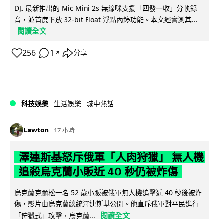
DJI 最新推出的 Mic Mini 2s 無線咪支援「四發一收」分軌錄
音，並首度下放 32-bit Float 浮點內錄功能。本文經實測其...
閱讀全文
256
1
分享
↗
科技娛樂
生活娛樂
城中熱話
Lawton
17 小時
澤連斯基怒斥俄軍「人肉狩獵」 無人機
追殺烏克蘭小販近 40 秒仍被炸傷
烏克蘭克爾松一名 52 歲小販被俄軍無人機追擊近 40 秒後被炸
傷，影片由烏克蘭總統澤連斯基公開。他直斥俄軍對平民進行
閱讀全文
「狩獵式」攻擊，烏克蘭...