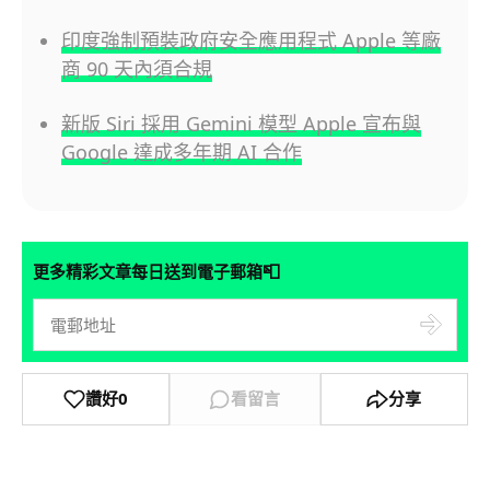
印度強制預裝政府安全應用程式 Apple 等廠
商 90 天內須合規
新版 Siri 採用 Gemini 模型 Apple 宣布與
Google 達成多年期 AI 合作
📮
更多精彩文章每日送到電子郵箱
讚好
0
看留言
分享