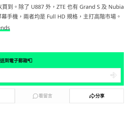
以買到。除了 U887 外，ZTE 也有 Grand S 及 Nubia
大屏幕手機，兩者均是 Full HD 規格，主打高階市場。
ends
📮
送到電子郵箱
看留言
分享