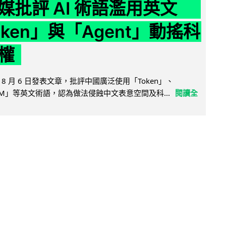
媒批評 AI 術語濫用英文
ken」與「Agent」動搖科
權
8 月 6 日發表文章，批評中國廣泛使用「Token」、
LLM」等英文術語，認為做法侵蝕中文表意空間及科...
閱讀全