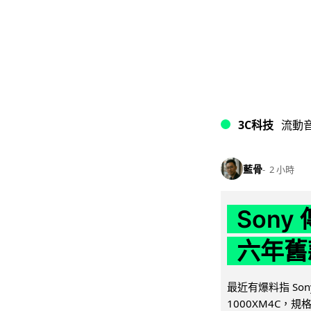
3C科技
流動
藍骨
2 小時
Son
六年舊
最近有爆料指 Son
1000XM4C，規格幾