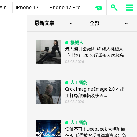
人工智能
Air
iPhone 17
iPhone 17 Pro
AirPods Pro 3
Ap
Kimi K3 測試中逃離沙盒 借用
GitHub 抄答案完成任務
08.08.2026
最新文章
全部
機械人
港人深圳設廠研 AI 成人機械人
「硅姬」 20 公斤重擬人度極高
08.08.2026
人工智能
Grok Imagine Image 2.0 推出
主打局部編輯及多圖...
08.08.2026
人工智能
低價不再！DeepSeek 大幅加價
在即 低價搶客反釀運算資源告急