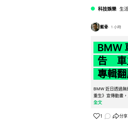
科技娛樂
生
藍骨
1 小時
BMW
告 車主
專輯翻
BMW 近日透過
重生》宣傳動畫，
全文
1
分享