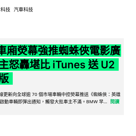
活科技
汽車科技
 車廂熒幕強推蜘蛛俠電影廣
怒轟堪比 iTunes 送 U2
版
無線更新向全球逾 70 個市場車輛中控熒幕推送《蜘蛛俠：英雄
啟動車輛即彈出通知，觸發大批車主不滿。BMW 早...
閱讀