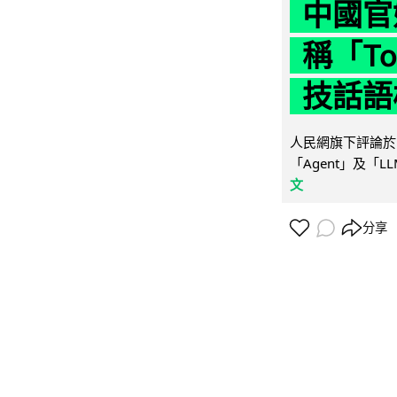
中國官
稱「To
技話語
人民網旗下評論於 
「Agent」及「
文
分享