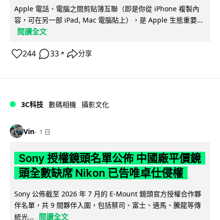
Apple 電話、電腦之間剪貼簿互聯（即是你從 iPhone 複製內
容，可在另一部 iPad, Mac 電腦貼上），是 Apple 生態重要...
閱讀全文
244
33
分享
↗
3C科技
數碼相機
攝影文化
Vin
1 日
Sony 授權鏡頭名單公佈 中國廠平價鏡
頭全數缺席 Nikon 已告唯卓仕侵權
Sony 公佈截至 2026 年 7 月的 E-Mount 鏡頭官方授權合作夥
伴名單，共 9 間夥伴入圍，包括蔡司、富士、適馬、騰龍等傳
閱讀全文
統光...