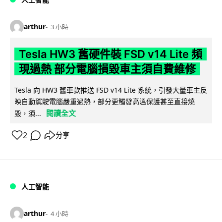
arthur
3 小時
Tesla HW3 舊硬件裝 FSD v14 Lite 頻
現過熱 部分電腦損毀車主須自費維修
Tesla 向 HW3 舊車款推送 FSD v14 Lite 系統，引發大量車主反
映自動駕駛電腦嚴重過熱，部分更觸發高溫保護甚至直接燒
閱讀全文
毀，須...
2
分享
人工智能
arthur
4 小時