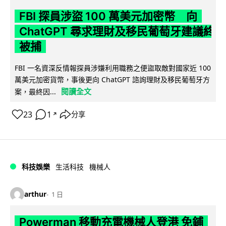
FBI 探員涉盜 100 萬美元加密幣 向
ChatGPT 尋求理財及移民葡萄牙建議終
被捕
FBI 一名資深反情報探員涉嫌利用職務之便盜取敵對國家近 100
萬美元加密貨幣，事後更向 ChatGPT 諮詢理財及移民葡萄牙方
閱讀全文
案，最終因...
23
1
分享
↗
科技娛樂
生活科技
機械人
arthur
1 日
Powerman 移動充電機械人登港 免鋪