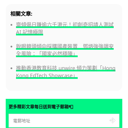
相關文章:
齋傾偈日賺逾六千港元！初創奇招請人測試
AI 記憶極限
銳眼鏡頭傾向採購國產裝置 鄧炳強強調安
全風險：「國家必然穩陣」
推動香港教育科技 unwire 傾力策劃「Hong
Kong EdTech Showcase」
📮
更多精彩文章每日送到電子郵箱