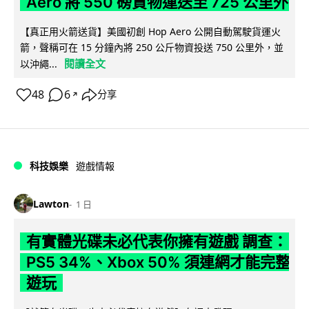
Aero 將 550 磅貨物運送至 725 公里外
【真正用火箭送貨】美國初創 Hop Aero 公開自動駕駛貨運火
箭，聲稱可在 15 分鐘內將 250 公斤物資投送 750 公里外，並
閱讀全文
以沖繩...
48
6
分享
↗
科技娛樂
遊戲情報
Lawton
1 日
有實體光碟未必代表你擁有遊戲 調查：
PS5 34%、Xbox 50% 須連網才能完整
遊玩