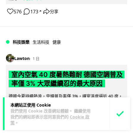
576
173
分享
↗
科技娛樂
生活科技
健康
Lawton
1 日
室內空氣 40 度暑熱難耐 德國空調普及
率僅 3% 大眾繼續忍的最大原因
德國今夏持續熱浪，空調普及率僅 3%，課室溫度逼近 40 度，
全年因高溫死亡人數已升至約 9,800 人。德國及鄰國法國長期
本網站正使用 Cookie
閱讀全文
抗拒安裝空調背後...
我們使用 Cookie 改善網站體驗。 繼續使用
我們的網站即表示您同意我們的
Cookie 政
策
。
136
22
分享
↗