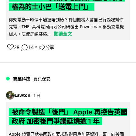
樁為的士小巴「送電上門」
你架電動車喺停車場搵唔到樁？有個機械人會自己行過嚟幫你
充電。THEi 高科院同內地公司研發出 Powerman 移動充電機
閱讀全文
械人，唔使鋪線裝樁...
28
14
分享
↗
商業科技
資訊保安
Lawton
1 日
被命令製造「後門」 Apple 再控告英國
政府 加密後門爭議延燒逾 1 年
Apple 證實已就英國政府要求取得用戶加密資料一事，向英國