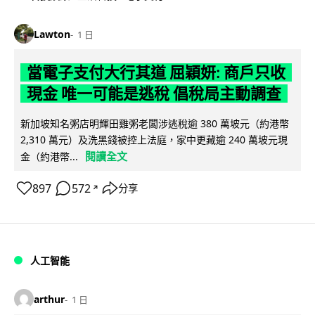
Lawton
1 日
當電子支付大行其道 屈穎妍: 商戶只收
現金 唯一可能是逃稅 倡稅局主動調查
新加坡知名粥店明輝田雞粥老闆涉逃稅逾 380 萬坡元（約港幣
2,310 萬元）及洗黑錢被控上法庭，家中更藏逾 240 萬坡元現
閱讀全文
金（約港幣...
897
572
分享
↗
人工智能
arthur
1 日