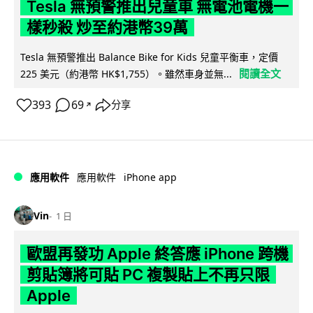
Tesla 無預警推出兒童車 無電池電機一
樣秒殺 炒至約港幣39萬
Tesla 無預警推出 Balance Bike for Kids 兒童平衡車，定價
閱讀全文
225 美元（約港幣 HK$1,755）。雖然車身並無...
393
69
分享
↗
iPhone app
應用軟件
應用軟件
Vin
1 日
歐盟再發功 Apple 終答應 iPhone 跨機
剪貼簿將可貼 PC 複製貼上不再只限
Apple