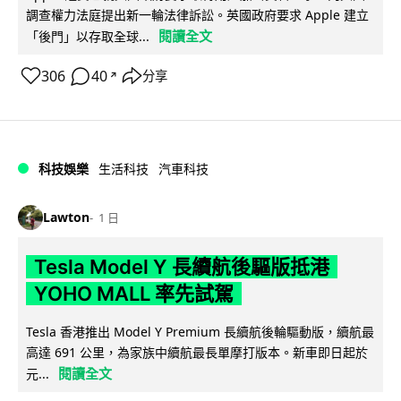
調查權力法庭提出新一輪法律訴訟。英國政府要求 Apple 建立
閱讀全文
「後門」以存取全球...
306
40
分享
↗
科技娛樂
生活科技
汽車科技
Lawton
1 日
Tesla Model Y 長續航後驅版抵港
YOHO MALL 率先試駕
Tesla 香港推出 Model Y Premium 長續航後輪驅動版，續航最
高達 691 公里，為家族中續航最長單摩打版本。新車即日起於
閱讀全文
元...