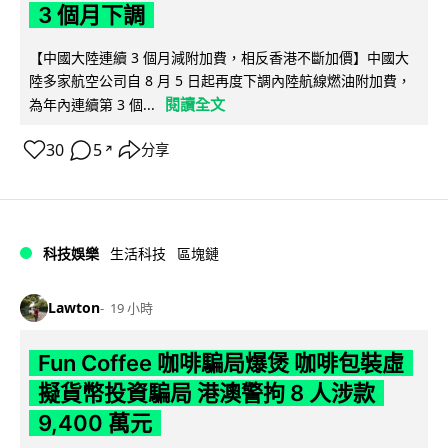
3 個月下調
【中國大陸連續 3 個月減附加費，相反香港不斷加價】中國大
陸多家航空公司自 8 月 5 日起再度下調內陸航線燃油附加費，
閱讀全文
為年內連續第 3 個...
30
5
分享
↗
科技娛樂
生活科技
區塊鏈
Lawton
19 小時
Fun Coffee 咖啡騙局爆煲 咖啡包裝虛
擬貨幣投資騙局 港澳警拘 8 人涉款
9,400 萬元