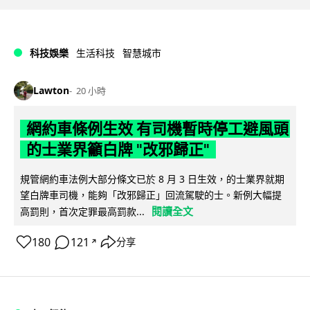
科技娛樂
生活科技
智慧城市
Lawton
20 小時
網約車條例生效 有司機暫時停工避風頭
的士業界籲白牌 "改邪歸正"
規管網約車法例大部分條文已於 8 月 3 日生效，的士業界就期
望白牌車司機，能夠「改邪歸正」回流駕駛的士。新例大幅提
閱讀全文
高罰則，首次定罪最高罰款...
180
121
分享
↗