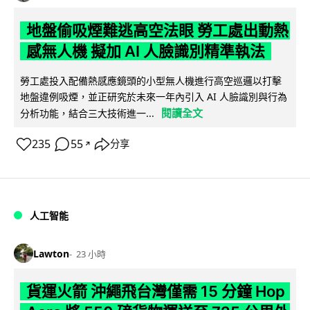
地盤偷吸煙難逃高空法眼 勞工處出動熱
感無人機 擬加 AI 人臉識別精準執法
勞工處投入配備熱感應鏡頭的小型無人機進行高空巡邏以打擊
地盤違例吸煙，並正研究於未來一年內引入 AI 人臉識別與行為
閱讀全文
分析功能，結合三大技術進一...
235
55
分享
↗
人工智能
Lawton
23 小時
貨運火箭 沖繩飛台灣僅需 15 分鐘 Hop