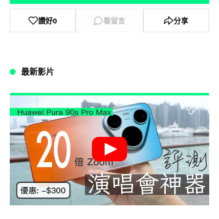
讚好
0
看留言
分享
最新影片