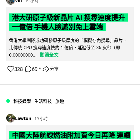
Vin
19 小時
港大研原子級新晶片 AI 搜尋速度提升
一億倍 手機人臉識別免上雲端
香港大學團隊成功研發原子級厚度的「模擬存內搜尋」晶片，
比傳統 CPU 搜尋速度快約 1 億倍，延遲低至 36 皮秒（即
閱讀全文
0.00000000...
328
69
分享
↗
科技娛樂
生活科技
旅遊
Lawton
19 小時
中國大陸航線燃油附加費今日再降 連續