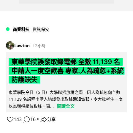
商業科技
資訊保安
Lawton
17 小時
東華學院誤發取錄電郵 全數 11,139 名
申請人一度空歡喜 專家:人為疏忽+系統
防護缺失
東華學院今日（5 日）大學聯招放榜之際，因人為疏忽向全數
11,139 名課程申請人錯誤發出取錄通知電郵，令大批考生一度
閱讀全文
以為獲得學位取錄，事...
143
16
分享
↗