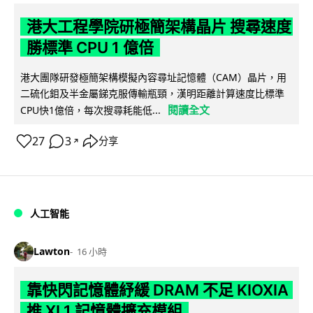
港大工程學院研極簡架構晶片 搜尋速度
勝標準 CPU 1 億倍
港大團隊研發極簡架構模擬內容尋址記憶體（CAM）晶片，用
二硫化鉬及半金屬銻克服傳輸瓶頸，漢明距離計算速度比標準
閱讀全文
CPU快1億倍，每次搜尋耗能低...
27
3
分享
↗
人工智能
Lawton
16 小時
靠快閃記憶體紓緩 DRAM 不足 KIOXIA
推 XL1 記憶體擴充模組