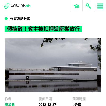
WWDC 2026
GenAI 與雲端科技專區
ERP 與商業 AI
傾掂數！教主被扣押遊艇獲放行
作者忘記分類
傾掂數！教主被扣押遊艇獲放行
作者
發佈日期
閱讀時間
2012-12-27
唐美鳳
2分鐘