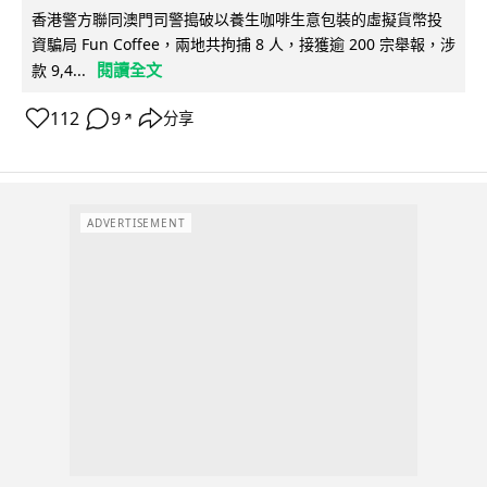
香港警方聯同澳門司警搗破以養生咖啡生意包裝的虛擬貨幣投
資騙局 Fun Coffee，兩地共拘捕 8 人，接獲逾 200 宗舉報，涉
閱讀全文
款 9,4...
112
9
分享
↗
ADVERTISEMENT