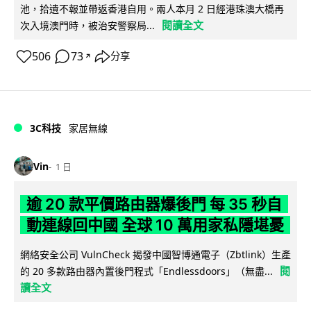
池，拾遺不報並帶返香港自用。兩人本月 2 日經港珠澳大橋再
閱讀全文
次入境澳門時，被治安警察局...
506
73
分享
↗
3C科技
家居無線
Vin
1 日
逾 20 款平價路由器爆後門 每 35 秒自
動連線回中國 全球 10 萬用家私隱堪憂
網絡安全公司 VulnCheck 揭發中國智博通電子（Zbtlink）生產
閱
的 20 多款路由器內置後門程式「Endlessdoors」（無盡...
讀全文