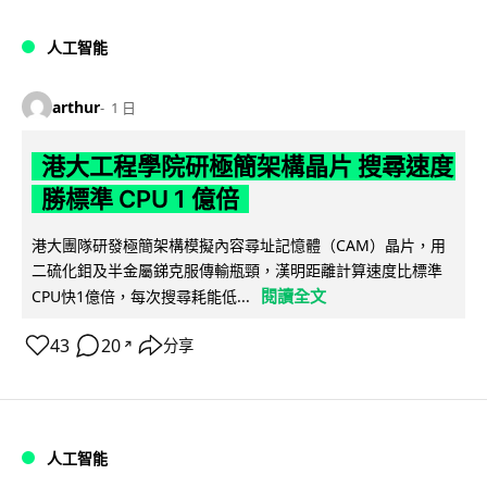
人工智能
arthur
1 日
港大工程學院研極簡架構晶片 搜尋速度
勝標準 CPU 1 億倍
港大團隊研發極簡架構模擬內容尋址記憶體（CAM）晶片，用
二硫化鉬及半金屬銻克服傳輸瓶頸，漢明距離計算速度比標準
閱讀全文
CPU快1億倍，每次搜尋耗能低...
43
20
分享
↗
人工智能