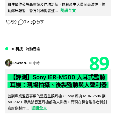
租住單位私設高壓爐及作坊冶煉，過程產生大量刺鼻濃煙，驚
閱讀全文
動鄰居報警。警方到場揭發整...
99
7
分享
↗
3C科技
流動音樂
89
Lawton
18 小時
【評測】Sony IER-M500 入耳式監聽
耳機：現場拍攝、後製監聽與人聲利器
談到專業混音專用的聲音監聽耳機，Sony 經典 MDR-7506 到
MDR-M1 專業錄音室耳機都為人熟悉。而現在舞台製作者與創
閱讀全文
意影像製作...