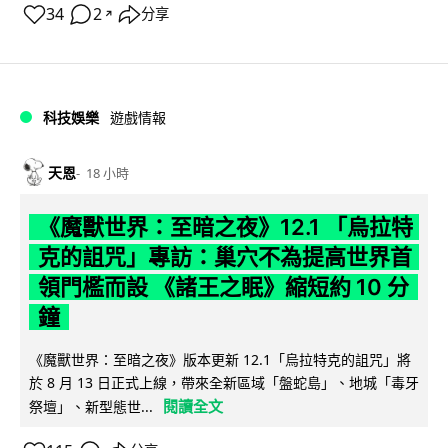
34
2
分享
↗
科技娛樂
遊戲情報
天恩
18 小時
《魔獸世界：至暗之夜》12.1 「烏拉特
克的詛咒」專訪：巢穴不為提高世界首
領門檻而設 《諸王之眠》縮短約 10 分
鐘
《魔獸世界：至暗之夜》版本更新 12.1「烏拉特克的詛咒」將
於 8 月 13 日正式上線，帶來全新區域「盤蛇島」、地城「毒牙
閱讀全文
祭壇」、新型態世...