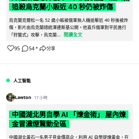
追殺烏克蘭小販近 40 秒仍被炸傷
烏克蘭克爾松一名 52 歲小販被俄軍無人機追擊近 40 秒後被炸
傷，影片由烏克蘭總統澤連斯基公開。他直斥俄軍對平民進行
閱讀全文
「狩獵式」攻擊，烏克蘭...
95
54
分享
↗
人工智能
Lawton
17 小時
中國湖北男自學 AI 「煉金術」 屋內煉
金冒濃煙驚動全區
中國湖北黃石一名男子見金價高企，利用 AI 自學提煉黃金，在