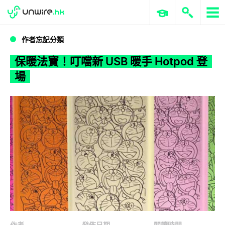
WWDC 2026
GenAI 與雲端科技專區
ERP 與商業 AI
保暖法寶！叮噹新 USB 暖手 Hotpod 登場
作者忘記分類
保暖法寶！叮噹新 USB 暖手 Hotpod 登
場
作者
發佈日期
閱讀時間