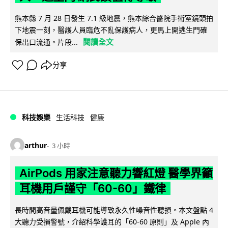
熊本縣 7 月 28 日發生 7.1 級地震，熊本綜合醫院手術室鏡頭拍
下地震一刻，醫護人員臨危不亂保護病人，更馬上開逃生門確
閱讀全文
保出口流通。片段...
分享
科技娛樂
生活科技
健康
arthur
3 小時
AirPods 用家注意聽力響紅燈 醫學界籲
耳機用戶謹守「60-60」鐵律
長時間高音量佩戴耳機可能導致永久性噪音性聽損。本文盤點 4
大聽力受損警號，介紹科學護耳的「60-60 原則」及 Apple 內