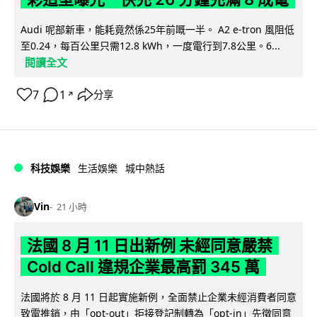
Audi 呢部新車，能耗竟然係25年前嘅一半。 A2 e-tron 風阻低
至0.24，每百公里只需12.8 kWh，一度電行到7.8公里。6...
閱讀全文
7
1
分享
↗
科技娛樂
生活娛樂
城中熱話
Vin
21 小時
法國 8 月 11 日出新例 未經同意嚴禁
Cold Call 違規企業最高罰 345 萬
法國將於 8 月 11 日起實施新例，全面禁止企業未經消費者同意
致電推銷，由「opt-out」拒接登記制轉為「opt-in」先徵同意