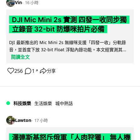
Vin
16 小時
DJI Mic Mini 2s 實測 四發一收同步獨
立錄音 32-bit 防爆咪拍片必備
DJI 最新推出的 Mic Mini 2s 無線咪支援「四發一收」分軌錄
音，並首度下放 32-bit Float 浮點內錄功能。本文經實測其...
閱讀全文
256
1
分享
↗
科技娛樂
生活娛樂
城中熱話
Lawton
17 小時
澤連斯基怒斥俄軍「人肉狩獵」 無人機