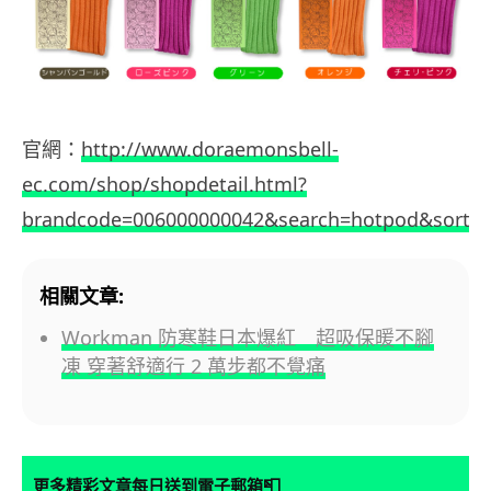
官網：
http://www.doraemonsbell-
ec.com/shop/shopdetail.html?
brandcode=006000000042&search=hotpod&sort
相關文章:
Workman 防寒鞋日本爆紅 超吸保暖不腳
凍 穿著舒適行 2 萬步都不覺痛
📮
更多精彩文章每日送到電子郵箱