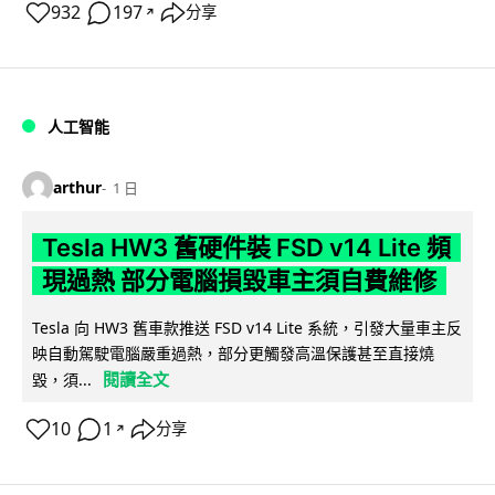
932
197
分享
↗
人工智能
arthur
1 日
Tesla HW3 舊硬件裝 FSD v14 Lite 頻
現過熱 部分電腦損毀車主須自費維修
Tesla 向 HW3 舊車款推送 FSD v14 Lite 系統，引發大量車主反
映自動駕駛電腦嚴重過熱，部分更觸發高溫保護甚至直接燒
閱讀全文
毀，須...
10
1
分享
↗