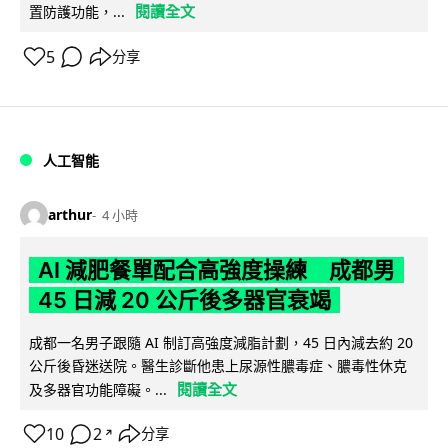
閱讀全文
置防護功能，...
5
分享
人工智能
arthur
4 小時
AI 減肥餐單配合高強度操練 成都男
45 日減 20 公斤後多器官衰竭
成都一名男子跟隨 AI 制訂高強度減脂計劃，45 日內減去約 20
公斤後昏迷送院。醫生診斷他患上尿源性膿毒症、膿毒性休克
閱讀全文
及多器官功能障礙。...
10
2
分享
↗