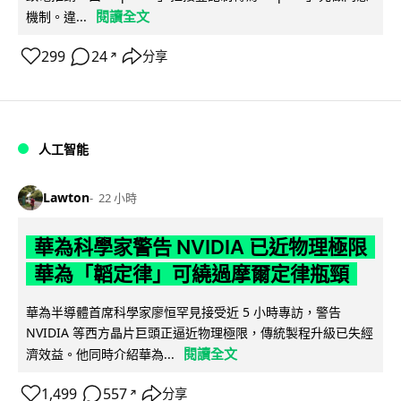
閱讀全文
機制。違...
299
24
分享
↗
人工智能
Lawton
22 小時
華為科學家警告 NVIDIA 已近物理極限
華為「韜定律」可繞過摩爾定律瓶頸
華為半導體首席科學家廖恒罕見接受近 5 小時專訪，警告
NVIDIA 等西方晶片巨頭正逼近物理極限，傳統製程升級已失經
閱讀全文
濟效益。他同時介紹華為...
1,499
557
分享
↗