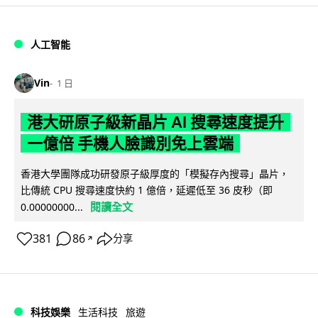
人工智能
Vin
1 日
港大研原子級新晶片 AI 搜尋速度提升
一億倍 手機人臉識別免上雲端
香港大學團隊成功研發原子級厚度的「模擬存內搜尋」晶片，
比傳統 CPU 搜尋速度快約 1 億倍，延遲低至 36 皮秒（即
閱讀全文
0.00000000...
381
86
分享
↗
科技娛樂
生活科技
旅遊