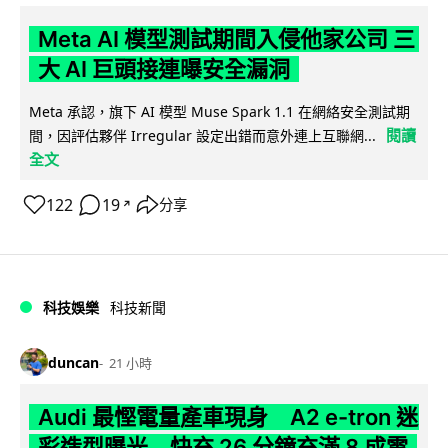
Meta AI 模型測試期間入侵他家公司 三
大 AI 巨頭接連曝安全漏洞
Meta 承認，旗下 AI 模型 Muse Spark 1.1 在網絡安全測試期
閱讀
間，因評估夥伴 Irregular 設定出錯而意外連上互聯網...
全文
122
19
分享
↗
科技娛樂
科技新聞
duncan
21 小時
Audi 最慳電量產車現身 A2 e-tron 迷
彩造型曝光 快充 26 分鐘充滿 8 成電