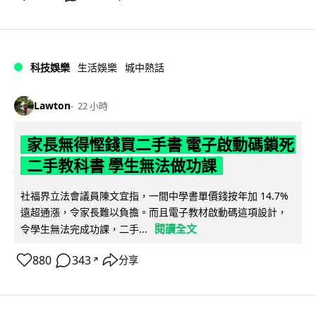
科技娛樂
生活娛樂
城中熱話
Lawton
22 小時
家長無得慳錢買二手書 電子啟動碼鎖死
二手教科書 學生無法做功課
社福界立法會議員陳文宜指，一間中學書單價錢按年加 14.7%
遠超通漲，令家長難以負擔。而且電子教材啟動碼這項設計，
閱讀全文
令學生無法完成功課，二手...
880
343
分享
↗