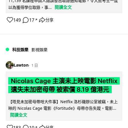
11,139 名課程申請人錯誤發出取錄通知電郵，令大批考生一度
閱讀全文
以為獲得學位取錄，事...
149
17
分享
↗
科技娛樂
影視娛樂
Lawton
1 日
Nicolas Cage 主演未上映電影 Netflix
遺失未加密母帶 被索償 8.19 億港元
【唔見未加密母帶咁大件事】Netflix 洛杉磯辦公室被竊，未上
映的 Nicolas Cage 電影《Fortitude》母帶亦告失蹤。電影...
閱讀全文
183
10
分享
↗