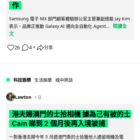
作
Samsung 電子 MX 部門顧客體驗辦公室主管兼副總裁 Jay Kim
閱讀全
表示，品牌正推動 Galaxy AI 邁向全自動化 Agent...
文
26
4
分享
↗
科技娛樂
生活娛樂
城中熱話
Lawton
1 日
港夫婦澳門的士拾相機 據為己有被的士
Cam 睇到 2 個月後再入境被捕
一對香港夫婦今年 5 月遊澳門乘的士拾獲他人遺留相機及電