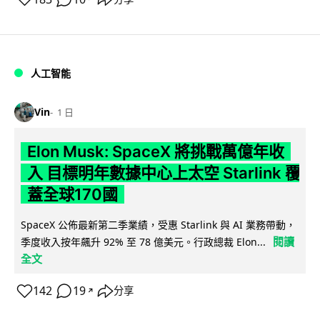
人工智能
Vin
1 日
Elon Musk: SpaceX 將挑戰萬億年收
入 目標明年數據中心上太空 Starlink 覆
蓋全球170國
SpaceX 公佈最新第二季業績，受惠 Starlink 與 AI 業務帶動，
閱讀
季度收入按年飆升 92% 至 78 億美元。行政總裁 Elon...
全文
142
19
分享
↗