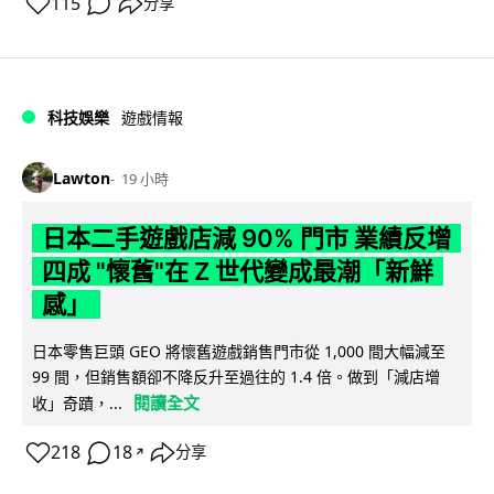
115
分享
科技娛樂
遊戲情報
Lawton
19 小時
日本二手遊戲店減 90% 門市 業績反增
四成 "懷舊"在 Z 世代變成最潮「新鮮
感」
日本零售巨頭 GEO 將懷舊遊戲銷售門市從 1,000 間大幅減至
99 間，但銷售額卻不降反升至過往的 1.4 倍。做到「減店增
閱讀全文
收」奇蹟，...
218
18
分享
↗