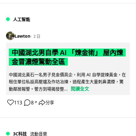
人工智能
Lawton
2 日
中國湖北男自學 AI 「煉金術」 屋內煉
金冒濃煙驚動全區
中國湖北黃石一名男子見金價高企，利用 AI 自學提煉黃金，在
租住單位私設高壓爐及作坊冶煉，過程產生大量刺鼻濃煙，驚
閱讀全文
動鄰居報警。警方到場揭發整...
113
8
分享
↗
3C科技
流動音樂