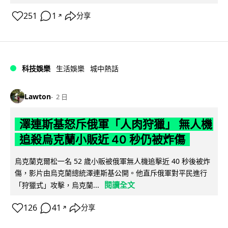
251
1
分享
↗
科技娛樂
生活娛樂
城中熱話
Lawton
2 日
澤連斯基怒斥俄軍「人肉狩獵」 無人機
追殺烏克蘭小販近 40 秒仍被炸傷
烏克蘭克爾松一名 52 歲小販被俄軍無人機追擊近 40 秒後被炸
傷，影片由烏克蘭總統澤連斯基公開。他直斥俄軍對平民進行
閱讀全文
「狩獵式」攻擊，烏克蘭...
126
41
分享
↗