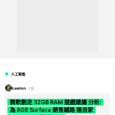
人工智能
Lawton
1 日
微軟刪走 32GB RAM 遊戲建議 分析:
為 8GB Surface 銷售鋪路 連自家