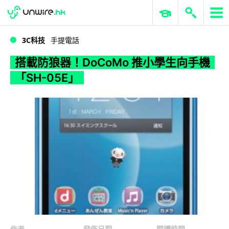
WWDC 2026
GenAI 與雲端科技專區
ERP 與商業 AI
搭載防狼器！DoCoMo 推小學生向手機「SH-05E」
3C科技
手提電話
搭載防狼器！DoCoMo 推小學生向手機
「SH-05E」
作者
發佈日期
閱讀時間