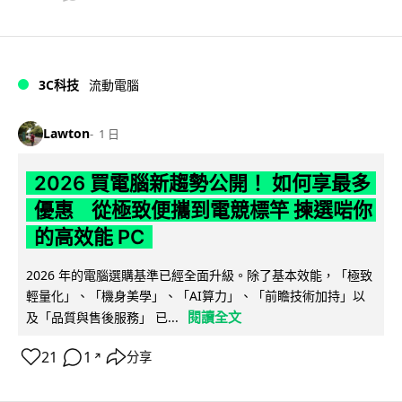
3C科技
流動電腦
Lawton
1 日
2026 買電腦新趨勢公開！ 如何享最多
優惠 從極致便攜到電競標竿 揀選啱你
的高效能 PC
2026 年的電腦選購基準已經全面升級。除了基本效能，「極致
輕量化」、「機身美學」、「AI算力」、「前瞻技術加持」以
閱讀全文
及「品質與售後服務」 已...
21
1
分享
↗