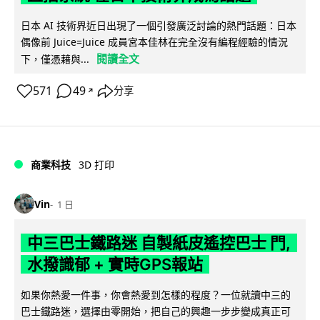
日本 AI 技術界近日出現了一個引發廣泛討論的熱門話題：日本
偶像前 Juice=Juice 成員宮本佳林在完全沒有編程經驗的情況
閱讀全文
下，僅憑藉與...
571
49
分享
↗
商業科技
3D 打印
Vin
1 日
中三巴士鐵路迷 自製紙皮遙控巴士 門,
水撥識郁 + 實時GPS報站
如果你熱愛一件事，你會熱愛到怎樣的程度？一位就讀中三的
巴士鐵路迷，選擇由零開始，把自己的興趣一步步變成真正可