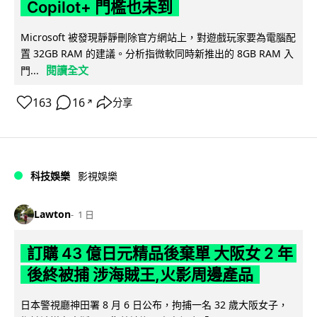
Copilot+ 門檻也未到
Microsoft 被發現靜靜刪除官方網站上，對遊戲玩家要為電腦配
置 32GB RAM 的建議。分析指微軟同時新推出的 8GB RAM 入
閱讀全文
門...
163
16
分享
↗
科技娛樂
影視娛樂
Lawton
1 日
訂購 43 億日元精品後棄單 大阪女 2 年
後終被捕 涉海賊王,火影周邊產品
日本警視廳神田署 8 月 6 日公布，拘捕一名 32 歲大阪女子，