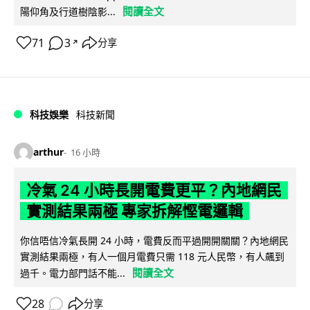
閱讀全文
陽仰角及行道樹陰影...
71
3
分享
↗
科技娛樂
科技新聞
arthur
16 小時
冷氣 24 小時長開電費更平？內地網民
實測結果兩極 專家拆解慳電邏輯
你信唔信冷氣長開 24 小時，電費反而平過開開關關？內地網民
實測結果兩極，有人一個月電費只需 118 元人民幣，有人飆到
閱讀全文
過千。電力部門話不能...
28
分享