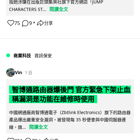
指她涉嫌在出版巨頭集英社旗下官方網店「JUMP
閱讀全文
CHARACTERS ST...
75
9
分享
↗
商業科技
資訊保安
Vin
1 日
智博通路由器爆後門 官方緊急下架止血
稱漏洞是功能在維修時使用
中國網通廠商智博通電子（Zbtlink Electronics）旗下的路由器
產品爆出嚴重安全漏洞，被發現每 35 秒便會與中國伺服器連
閱讀全文
線，旗...