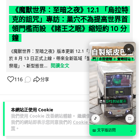
《魔獸世界：至暗之夜》12.1 「烏拉特
克的詛咒」專訪：巢穴不為提高世界首
領門檻而設 《諸王之眠》縮短約 10 分
鐘
×
《魔獸世界：至暗之夜》版本更新 12.1「烏拉特克的詛咒」將
於 8 月 13 日正式上線，帶來全新區域「盤蛇島」、地城「毒牙
閱讀全文
祭壇」、新型態世...
116
分享
本網站正使用 Cookie
科技娛樂
遊戲情報
我們使用 Cookie 改善網站體驗。 繼續使用
🎵
⛶
我們的網站即表示您同意我們的
Cookie 政
策
。
Lawton
2 日
📖 文字版訪問
→