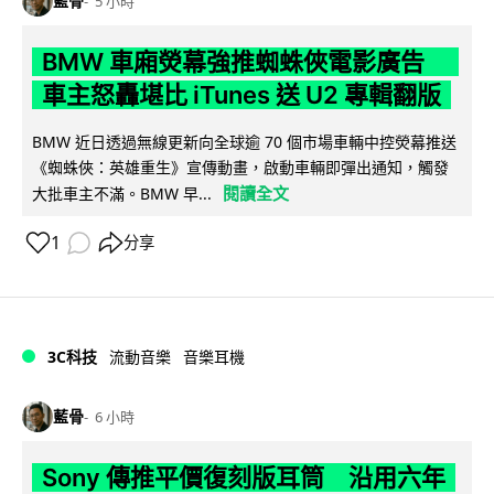
藍骨
5 小時
BMW 車廂熒幕強推蜘蛛俠電影廣告
車主怒轟堪比 iTunes 送 U2 專輯翻版
BMW 近日透過無線更新向全球逾 70 個市場車輛中控熒幕推送
《蜘蛛俠：英雄重生》宣傳動畫，啟動車輛即彈出通知，觸發
閱讀全文
大批車主不滿。BMW 早...
1
分享
3C科技
流動音樂
音樂耳機
藍骨
6 小時
Sony 傳推平價復刻版耳筒 沿用六年