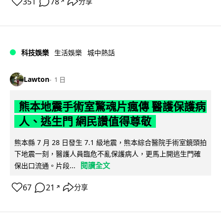
351
78
分享
↗
科技娛樂
生活娛樂
城中熱話
Lawton
1 日
熊本地震手術室驚魂片瘋傳 醫護保護病
人、逃生門 網民讚值得尊敬
熊本縣 7 月 28 日發生 7.1 級地震，熊本綜合醫院手術室鏡頭拍
下地震一刻，醫護人員臨危不亂保護病人，更馬上開逃生門確
閱讀全文
保出口流通。片段...
67
21
分享
↗