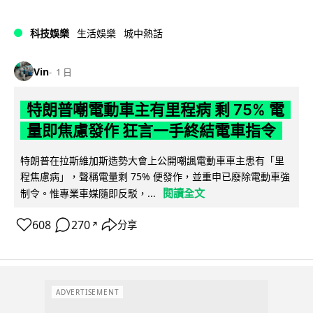
科技娛樂
生活娛樂
城中熱話
Vin
1 日
特朗普嘲電動車主有里程病 剩 75% 電
量即焦慮發作 狂言一手終結電車指令
特朗普在拉斯維加斯造勢大會上公開嘲諷電動車車主患有「里
程焦慮病」，聲稱電量剩 75% 便發作，並重申已廢除電動車強
閱讀全文
制令。惟專業車媒隨即反駁，...
608
270
分享
↗
ADVERTISEMENT