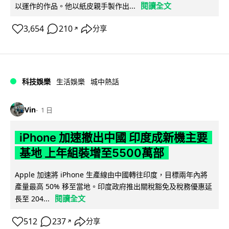
閱讀全文
以運作的作品。他以紙皮親手製作出...
3,654
210
分享
↗
科技娛樂
生活娛樂
城中熱話
Vin
1 日
iPhone 加速撤出中國 印度成新機主要
基地 上年組裝增至5500萬部
Apple 加速將 iPhone 生產線由中國轉往印度，目標兩年內將
產量最高 50% 移至當地。印度政府推出關稅豁免及稅務優惠延
閱讀全文
長至 204...
512
237
分享
↗