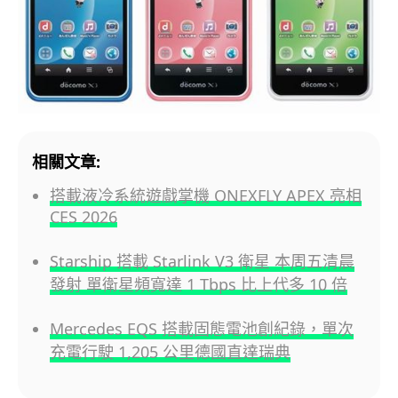
相關文章:
搭載液冷系統遊戲掌機 ONEXFLY APEX 亮相
CES 2026
Starship 搭載 Starlink V3 衛星 本周五清晨
發射 單衛星頻寬達 1 Tbps 比上代多 10 倍
Mercedes EQS 搭載固態電池創紀錄，單次
充電行駛 1,205 公里德國直達瑞典