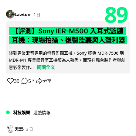
89
Lawton
2 日
【評測】Sony IER-M500 入耳式監聽
耳機：現場拍攝、後製監聽與人聲利器
談到專業混音專用的聲音監聽耳機，Sony 經典 MDR-7506 到
MDR-M1 專業錄音室耳機都為人熟悉。而現在舞台製作者與創
閱讀全文
意影像製作...
39
5
分享
↗
科技娛樂
遊戲情報
天恩
2 日