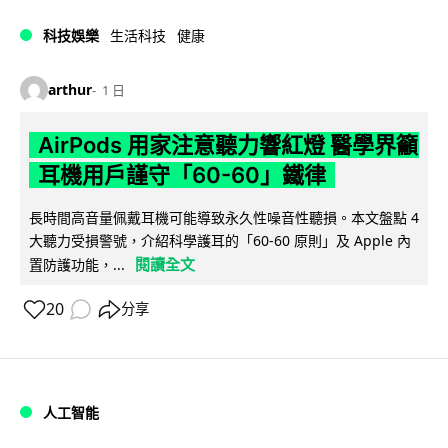
科技娛樂
生活科技
健康
arthur
1 日
AirPods 用家注意聽力響紅燈 醫學界籲
耳機用戶謹守「60-60」鐵律
長時間高音量佩戴耳機可能導致永久性噪音性聽損。本文盤點 4
大聽力受損警號，介紹科學護耳的「60-60 原則」及 Apple 內
閱讀全文
置防護功能，...
20
分享
人工智能