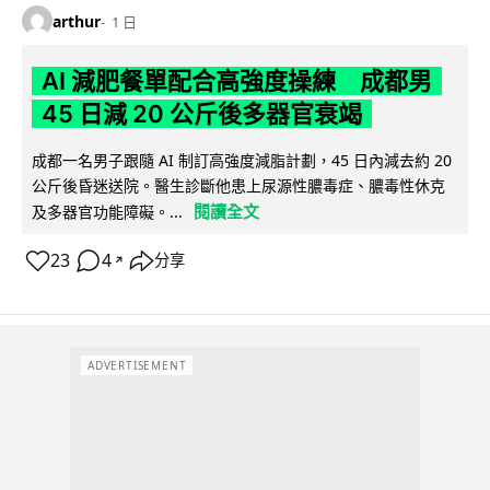
arthur
1 日
AI 減肥餐單配合高強度操練 成都男
45 日減 20 公斤後多器官衰竭
成都一名男子跟隨 AI 制訂高強度減脂計劃，45 日內減去約 20
公斤後昏迷送院。醫生診斷他患上尿源性膿毒症、膿毒性休克
閱讀全文
及多器官功能障礙。...
23
4
分享
↗
ADVERTISEMENT