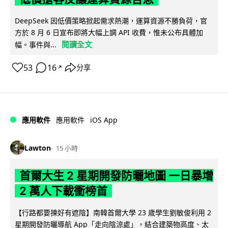
DeepSeek 因低價策略掀起需求熱潮，運算資源不勝負荷，官
方於 8 月 6 日宣布即將大幅上調 API 收費，惟未公布具體加
閱讀全文
幅。事件與...
53
16
分享
↗
iOS App
應用軟件
應用軟件
Lawton
15 小時
首爾大生 2 星期開發防曬地圖 一日暴增
2 萬人下載衝榜首
【行路都要揀好有遮陰】南韓首爾大學 23 歲學生劉敏俊利用 2
星期開發防曬導航 App「走向陰涼處」，結合建築物高度、太