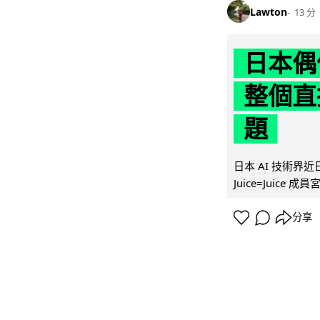
Lawton
13 分
日本偶
整個直
題
日本 AI 技術
Juice=Juic
分享