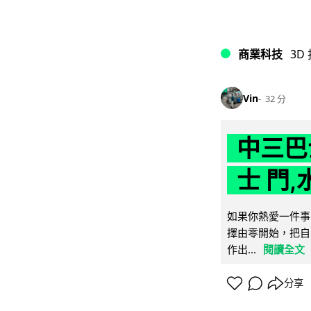
商業科技
3D
Vin
32 分
中三巴
士 門,
如果你熱愛一件事
擇由零開始，把自
作出...
閱讀全文
分享