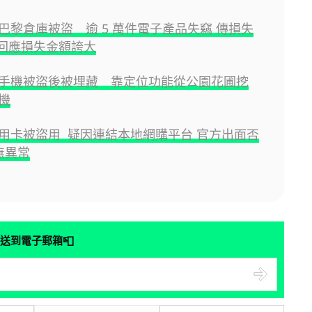
巴黎倉庫被盜 逾 5 萬件電子產品失竊 傳損失
方回應損失金額誇大
手機被盜後被埋藏 靠定位功能從公園花圃挖
機
用卡被盜用 疑因連結本地網購平台 官方出面否
無異常
📮
送到電子郵箱