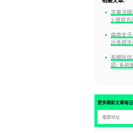
相關文章:
京東法國
3 億官
倫敦女子
出多部手
有網民信
認: 系統
更多精彩文章每日