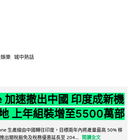
活娛樂
城中熱話
ne 加速撤出中國 印度成新機
地 上年組裝增至5500萬部
iPhone 生產線由中國轉往印度，目標兩年內將產量最高 50% 移
出關稅豁免及稅務優惠延長至 204...
閱讀全文