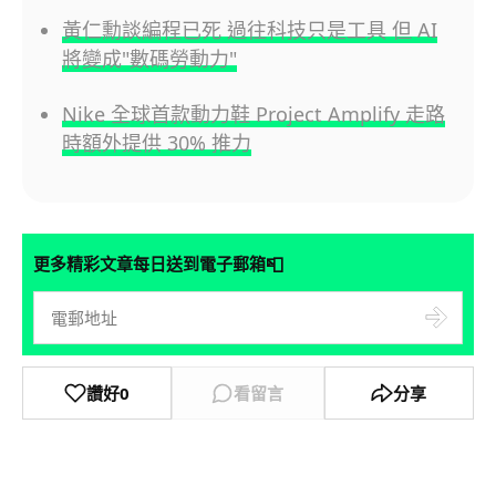
黃仁勳談編程已死 過往科技只是工具 但 AI
將變成"數碼勞動力"
Nike 全球首款動力鞋 Project Amplify 走路
時額外提供 30% 推力
📮
更多精彩文章每日送到電子郵箱
讚好
0
看留言
分享