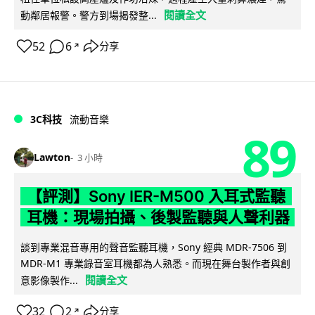
閱讀全文
動鄰居報警。警方到場揭發整...
52
6
分享
↗
3C科技
流動音樂
89
Lawton
3 小時
【評測】Sony IER-M500 入耳式監聽
耳機：現場拍攝、後製監聽與人聲利器
談到專業混音專用的聲音監聽耳機，Sony 經典 MDR-7506 到
MDR-M1 專業錄音室耳機都為人熟悉。而現在舞台製作者與創
閱讀全文
意影像製作...
32
2
分享
↗