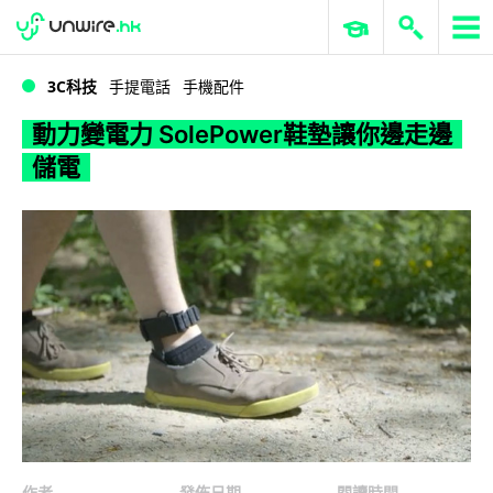
WWDC 2026
GenAI 與雲端科技專區
ERP 與商業 AI
動力變電力 SolePower鞋墊讓你邊走邊儲電
3C科技
手提電話
手機配件
動力變電力 SolePower鞋墊讓你邊走邊
儲電
作者
發佈日期
閱讀時間