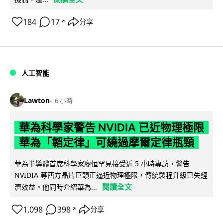
184
17
分享
↗
人工智能
Lawton
6 小時
華為科學家警告 NVIDIA 已近物理極限
華為「韜定律」可繞過摩爾定律瓶頸
華為半導體首席科學家廖恒罕見接受近 5 小時專訪，警告
NVIDIA 等西方晶片巨頭正逼近物理極限，傳統製程升級已失經
閱讀全文
濟效益。他同時介紹華為...
1,098
398
分享
↗