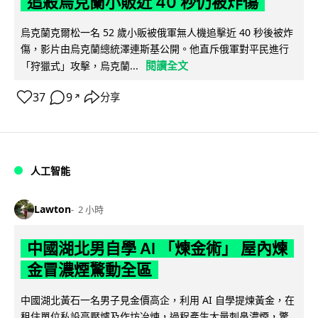
追殺烏克蘭小販近 40 秒仍被炸傷
烏克蘭克爾松一名 52 歲小販被俄軍無人機追擊近 40 秒後被炸
傷，影片由烏克蘭總統澤連斯基公開。他直斥俄軍對平民進行
閱讀全文
「狩獵式」攻擊，烏克蘭...
37
9
分享
↗
人工智能
Lawton
2 小時
中國湖北男自學 AI 「煉金術」 屋內煉
金冒濃煙驚動全區
中國湖北黃石一名男子見金價高企，利用 AI 自學提煉黃金，在
租住單位私設高壓爐及作坊冶煉，過程產生大量刺鼻濃煙，驚