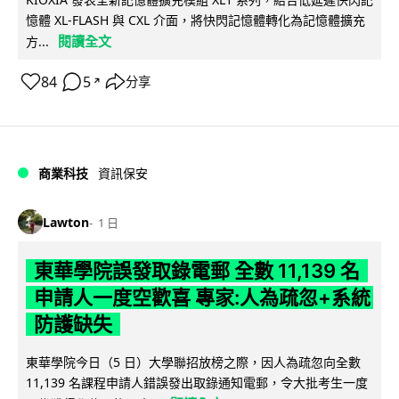
憶體 XL-FLASH 與 CXL 介面，將快閃記憶體轉化為記憶體擴充
閱讀全文
方...
84
5
分享
↗
商業科技
資訊保安
Lawton
1 日
東華學院誤發取錄電郵 全數 11,139 名
申請人一度空歡喜 專家:人為疏忽+系統
防護缺失
東華學院今日（5 日）大學聯招放榜之際，因人為疏忽向全數
11,139 名課程申請人錯誤發出取錄通知電郵，令大批考生一度