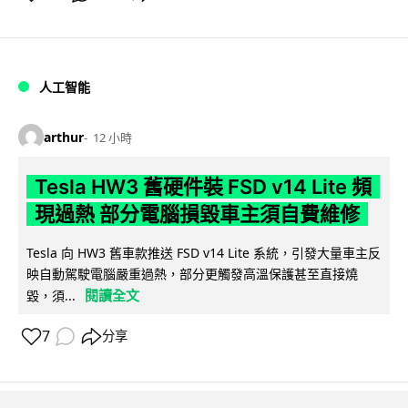
人工智能
arthur
12 小時
Tesla HW3 舊硬件裝 FSD v14 Lite 頻
現過熱 部分電腦損毀車主須自費維修
Tesla 向 HW3 舊車款推送 FSD v14 Lite 系統，引發大量車主反
映自動駕駛電腦嚴重過熱，部分更觸發高溫保護甚至直接燒
閱讀全文
毀，須...
7
分享