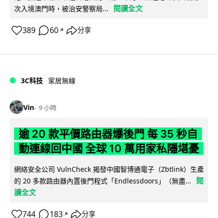
閱讀全文
次入境澳門時，被治安警察局...
389
60
分享
↗
3C科技
家居無線
Vin
9 小時
逾 20 款平價路由器爆後門 每 35 秒自
動連線回中國 全球 10 萬用家私隱堪憂
網絡安全公司 VulnCheck 揭發中國智博通電子（Zbtlink）生產
閱
的 20 多款路由器內置後門程式「Endlessdoors」（無盡...
讀全文
744
183
分享
↗