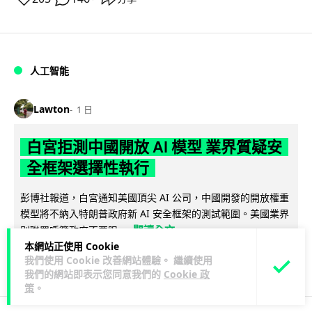
人工智能
Lawton
1 日
白宮拒測中國開放 AI 模型 業界質疑安
全框架選擇性執行
彭博社報道，白宮通知美國頂尖 AI 公司，中國開發的開放權重
模型將不納入特朗普政府新 AI 安全框架的測試範圍。美國業界
閱讀全文
則聯署呼籲政府不要限...
本網站正使用 Cookie
我們使用 Cookie 改善網站體驗。 繼續使用
44
21
分享
↗
我們的網站即表示您同意我們的
Cookie 政
策
。