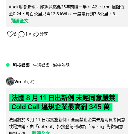
Audi 呢部新車，能耗竟然係25年前嘅一半。 A2 e-tron 風阻低
至0.24，每百公里只需12.8 kWh，一度電行到7.8公里。6...
閱讀全文
6
1
分享
↗
科技娛樂
生活娛樂
城中熱話
Vin
6 小時
法國 8 月 11 日出新例 未經同意嚴禁
Cold Call 違規企業最高罰 345 萬
法國將於 8 月 11 日起實施新例，全面禁止企業未經消費者同意
致電推銷，由「opt-out」拒接登記制轉為「opt-in」先徵同意
閱讀全文
機制。違...