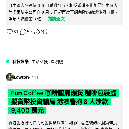
【中國大陸連續 3 個月減附加費，相反香港不斷加價】中國大
陸多家航空公司自 8 月 5 日起再度下調內陸航線燃油附加費，
閱讀全文
為年內連續第 3 個...
31
5
分享
↗
科技娛樂
生活科技
區塊鏈
Lawton
1 日
Fun Coffee 咖啡騙局爆煲 咖啡包裝虛
擬貨幣投資騙局 港澳警拘 8 人涉款
9,400 萬元
香港警方聯同澳門司警搗破以養生咖啡生意包裝的虛擬貨幣投