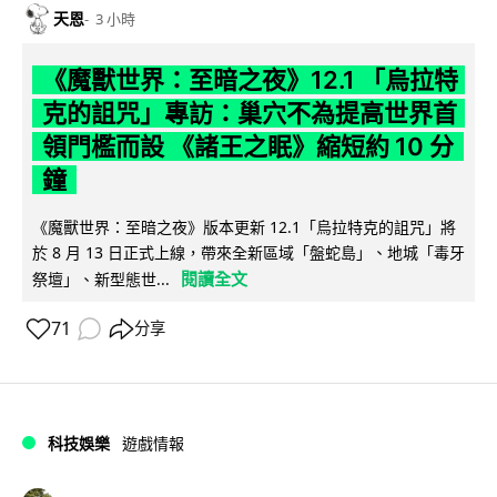
天恩
3 小時
《魔獸世界：至暗之夜》12.1 「烏拉特
克的詛咒」專訪：巢穴不為提高世界首
領門檻而設 《諸王之眠》縮短約 10 分
鐘
《魔獸世界：至暗之夜》版本更新 12.1「烏拉特克的詛咒」將
於 8 月 13 日正式上線，帶來全新區域「盤蛇島」、地城「毒牙
閱讀全文
祭壇」、新型態世...
71
分享
科技娛樂
遊戲情報