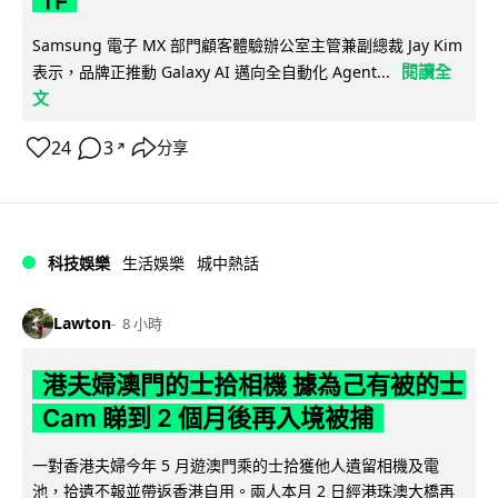
Samsung 電子 MX 部門顧客體驗辦公室主管兼副總裁 Jay Kim
閱讀全
表示，品牌正推動 Galaxy AI 邁向全自動化 Agent...
文
24
3
分享
↗
科技娛樂
生活娛樂
城中熱話
Lawton
8 小時
港夫婦澳門的士拾相機 據為己有被的士
Cam 睇到 2 個月後再入境被捕
一對香港夫婦今年 5 月遊澳門乘的士拾獲他人遺留相機及電
池，拾遺不報並帶返香港自用。兩人本月 2 日經港珠澳大橋再