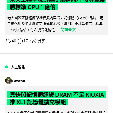
勝標準 CPU 1 億倍
港大團隊研發極簡架構模擬內容尋址記憶體（CAM）晶片，用
二硫化鉬及半金屬銻克服傳輸瓶頸，漢明距離計算速度比標準
閱讀全文
CPU快1億倍，每次搜尋耗能低...
40
17
分享
↗
人工智能
Lawton
1 日
靠快閃記憶體紓緩 DRAM 不足 KIOXIA
推 XL1 記憶體擴充模組
KIOXIA 發表全新記憶體擴充模組 XL1 系列，結合低延遲快閃記