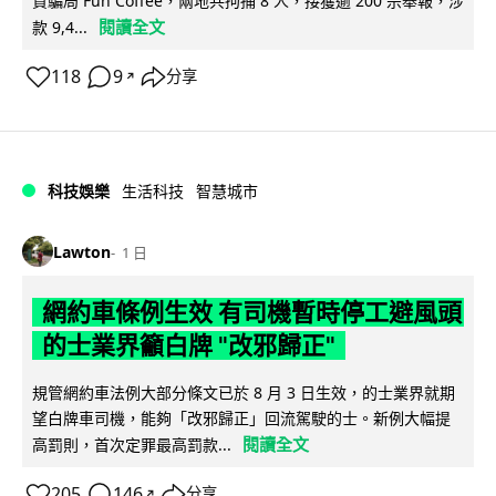
資騙局 Fun Coffee，兩地共拘捕 8 人，接獲逾 200 宗舉報，涉
閱讀全文
款 9,4...
118
9
分享
↗
科技娛樂
生活科技
智慧城市
Lawton
1 日
網約車條例生效 有司機暫時停工避風頭
的士業界籲白牌 "改邪歸正"
規管網約車法例大部分條文已於 8 月 3 日生效，的士業界就期
望白牌車司機，能夠「改邪歸正」回流駕駛的士。新例大幅提
閱讀全文
高罰則，首次定罪最高罰款...
205
146
分享
↗