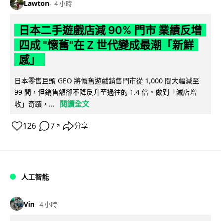
Lawton
4 小時
日本二手遊戲店減 90% 門市 業績反增
四成 "懷舊"在 Z 世代變成最潮「新鮮
感」
日本零售巨頭 GEO 將懷舊遊戲銷售門市從 1,000 間大幅減至
99 間，但銷售額卻不降反升至過往的 1.4 倍。做到「減店增
閱讀全文
收」奇蹟，...
126
7
分享
↗
人工智能
Vin
4 小時