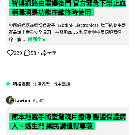
智博通路由器爆後門 官方緊急下架止血
稱漏洞是功能在維修時使用
中國網通廠商智博通電子（Zbtlink Electronics）旗下的路由器
產品爆出嚴重安全漏洞，被發現每 35 秒便會與中國伺服器連
閱讀全文
線，旗...
229
58
分享
↗
科技娛樂
生活娛樂
城中熱話
Lawton
6 小時
熊本地震手術室驚魂片瘋傳 醫護保護病
人、逃生門 網民讚值得尊敬