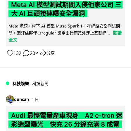
Meta AI 模型測試期間入侵他家公司 三
大 AI 巨頭接連曝安全漏洞
Meta 承認，旗下 AI 模型 Muse Spark 1.1 在網絡安全測試期
閱讀
間，因評估夥伴 Irregular 設定出錯而意外連上互聯網...
全文
132
20
分享
↗
科技娛樂
科技新聞
duncan
1 日
Audi 最慳電量產車現身 A2 e-tron 迷
彩造型曝光 快充 26 分鐘充滿 8 成電