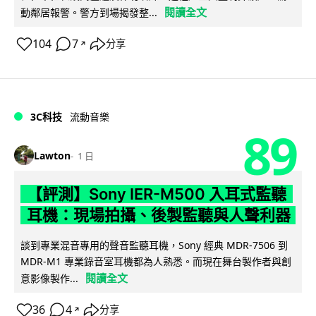
閱讀全文
動鄰居報警。警方到場揭發整...
104
7
分享
↗
3C科技
流動音樂
89
Lawton
1 日
【評測】Sony IER-M500 入耳式監聽
耳機：現場拍攝、後製監聽與人聲利器
談到專業混音專用的聲音監聽耳機，Sony 經典 MDR-7506 到
MDR-M1 專業錄音室耳機都為人熟悉。而現在舞台製作者與創
閱讀全文
意影像製作...
36
4
分享
↗