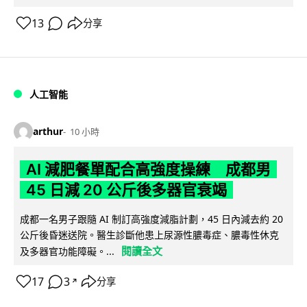
13
分享
人工智能
arthur
10 小時
AI 減肥餐單配合高強度操練 成都男
45 日減 20 公斤後多器官衰竭
成都一名男子跟隨 AI 制訂高強度減脂計劃，45 日內減去約 20
公斤後昏迷送院。醫生診斷他患上尿源性膿毒症、膿毒性休克
閱讀全文
及多器官功能障礙。...
17
3
分享
↗