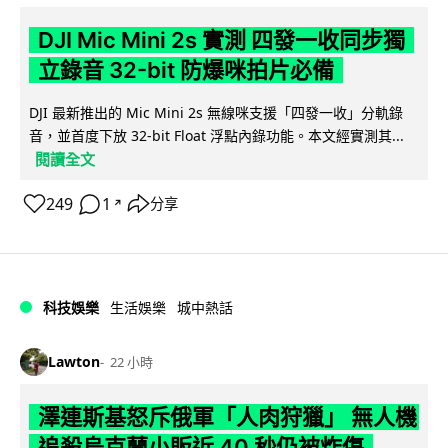
DJI Mic Mini 2s 實測 四發一收同步獨
立錄音 32-bit 防爆咪拍片必備
DJI 最新推出的 Mic Mini 2s 無線咪支援「四發一收」分軌錄
音，並首度下放 32-bit Float 浮點內錄功能。本文經實測其...
閱讀全文
249
1
分享
↗
科技娛樂
生活娛樂
城中熱話
Lawton
22 小時
澤連斯基怒斥俄軍「人肉狩獵」 無人機
追殺烏克蘭小販近 40 秒仍被炸傷