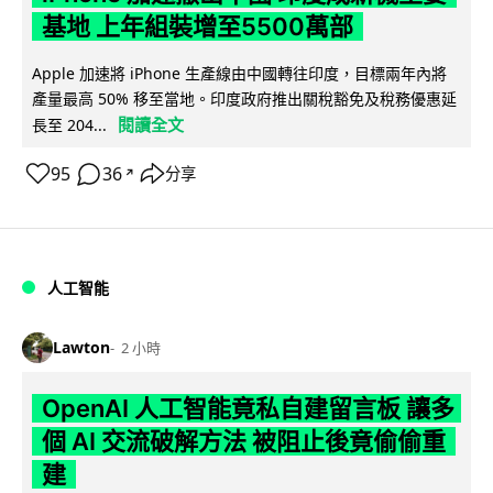
基地 上年組裝增至5500萬部
Apple 加速將 iPhone 生產線由中國轉往印度，目標兩年內將
產量最高 50% 移至當地。印度政府推出關稅豁免及稅務優惠延
閱讀全文
長至 204...
95
36
分享
↗
人工智能
Lawton
2 小時
OpenAI 人工智能竟私自建留言板 讓多
個 AI 交流破解方法 被阻止後竟偷偷重
建