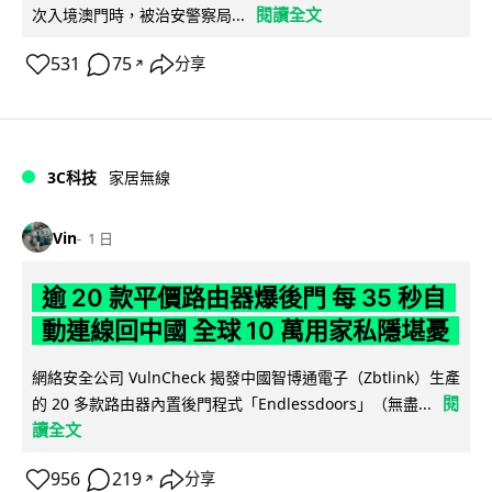
閱讀全文
次入境澳門時，被治安警察局...
531
75
分享
↗
3C科技
家居無線
Vin
1 日
逾 20 款平價路由器爆後門 每 35 秒自
動連線回中國 全球 10 萬用家私隱堪憂
網絡安全公司 VulnCheck 揭發中國智博通電子（Zbtlink）生產
閱
的 20 多款路由器內置後門程式「Endlessdoors」（無盡...
讀全文
956
219
分享
↗