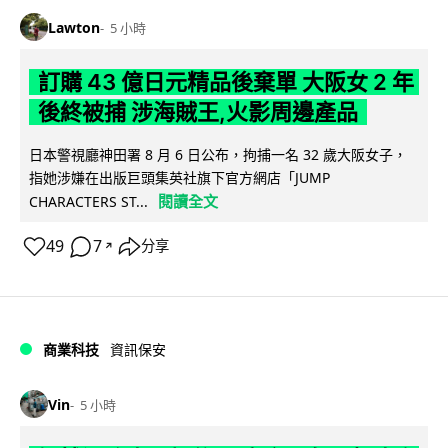
Lawton
5 小時
訂購 43 億日元精品後棄單 大阪女 2 年
後終被捕 涉海賊王,火影周邊產品
日本警視廳神田署 8 月 6 日公布，拘捕一名 32 歲大阪女子，
指她涉嫌在出版巨頭集英社旗下官方網店「JUMP
閱讀全文
CHARACTERS ST...
49
7
分享
↗
商業科技
資訊保安
Vin
5 小時