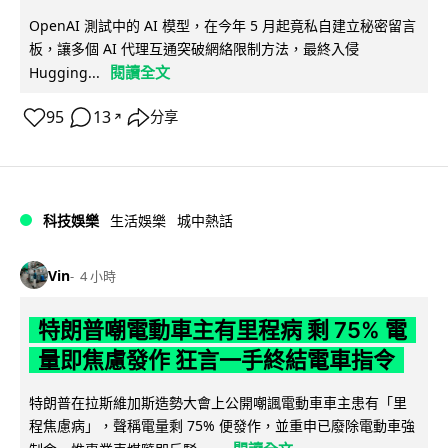
OpenAI 測試中的 AI 模型，在今年 5 月起竟私自建立秘密留言
板，讓多個 AI 代理互通突破網絡限制方法，最終入侵
閱讀全文
Hugging...
95
13
分享
↗
科技娛樂
生活娛樂
城中熱話
Vin
4 小時
特朗普嘲電動車主有里程病 剩 75% 電
量即焦慮發作 狂言一手終結電車指令
特朗普在拉斯維加斯造勢大會上公開嘲諷電動車車主患有「里
程焦慮病」，聲稱電量剩 75% 便發作，並重申已廢除電動車強