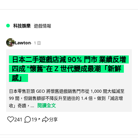
科技娛樂
遊戲情報
Lawton
1 日
日本二手遊戲店減 90% 門市 業績反增
四成 "懷舊"在 Z 世代變成最潮「新鮮
感」
日本零售巨頭 GEO 將懷舊遊戲銷售門市從 1,000 間大幅減至
99 間，但銷售額卻不降反升至過往的 1.4 倍。做到「減店增
閱讀全文
收」奇蹟，...
241
19
分享
↗