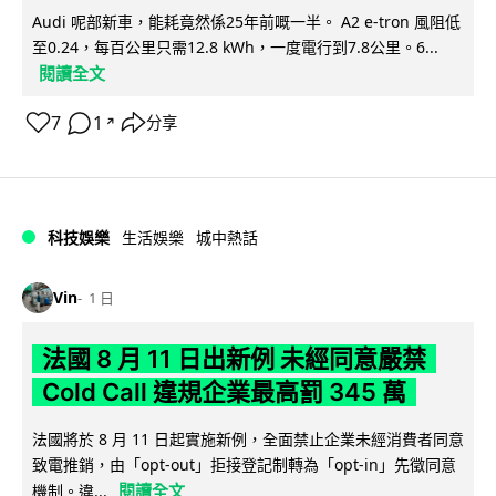
Audi 呢部新車，能耗竟然係25年前嘅一半。 A2 e-tron 風阻低
至0.24，每百公里只需12.8 kWh，一度電行到7.8公里。6...
閱讀全文
7
1
分享
↗
科技娛樂
生活娛樂
城中熱話
Vin
1 日
法國 8 月 11 日出新例 未經同意嚴禁
Cold Call 違規企業最高罰 345 萬
法國將於 8 月 11 日起實施新例，全面禁止企業未經消費者同意
致電推銷，由「opt-out」拒接登記制轉為「opt-in」先徵同意
閱讀全文
機制。違...