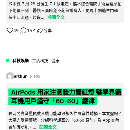
熊本縣 7 月 28 日發生 7.1 級地震，熊本綜合醫院手術室鏡頭拍
下地震一刻，醫護人員臨危不亂保護病人，更馬上開逃生門確
閱讀全文
保出口流通。片段...
49
15
分享
↗
科技娛樂
生活科技
健康
arthur
9 小時
AirPods 用家注意聽力響紅燈 醫學界籲
耳機用戶謹守「60-60」鐵律
長時間高音量佩戴耳機可能導致永久性噪音性聽損。本文盤點 4
大聽力受損警號，介紹科學護耳的「60-60 原則」及 Apple 內
閱讀全文
置防護功能，...