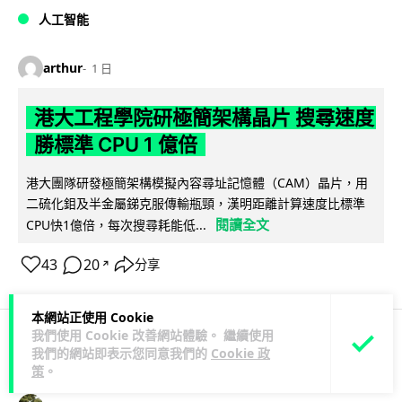
人工智能
arthur
1 日
港大工程學院研極簡架構晶片 搜尋速度
勝標準 CPU 1 億倍
港大團隊研發極簡架構模擬內容尋址記憶體（CAM）晶片，用
二硫化鉬及半金屬銻克服傳輸瓶頸，漢明距離計算速度比標準
閱讀全文
CPU快1億倍，每次搜尋耗能低...
43
20
分享
↗
本網站正使用 Cookie
我們使用 Cookie 改善網站體驗。 繼續使用
我們的網站即表示您同意我們的
Cookie 政
人工智能
策
。