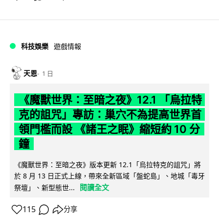
科技娛樂
遊戲情報
天恩
1 日
《魔獸世界：至暗之夜》12.1 「烏拉特
克的詛咒」專訪：巢穴不為提高世界首
領門檻而設 《諸王之眠》縮短約 10 分
鐘
《魔獸世界：至暗之夜》版本更新 12.1「烏拉特克的詛咒」將
於 8 月 13 日正式上線，帶來全新區域「盤蛇島」、地城「毒牙
閱讀全文
祭壇」、新型態世...
115
分享