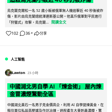
烏克蘭克爾松一名 52 歲小販被俄軍無人機追擊近 40 秒後被炸
傷，影片由烏克蘭總統澤連斯基公開。他直斥俄軍對平民進行
閱讀全文
「狩獵式」攻擊，烏克蘭...
102
36
分享
↗
人工智能
Lawton
23 小時
中國湖北男自學 AI 「煉金術」 屋內煉
金冒濃煙驚動全區
中國湖北黃石一名男子見金價高企，利用 AI 自學提煉黃金，在
租住單位私設高壓爐及作坊冶煉，過程產生大量刺鼻濃煙，驚