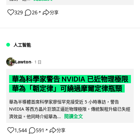
329
26
分享
↗
人工智能
Lawton
1 日
華為科學家警告 NVIDIA 已近物理極限
華為「韜定律」可繞過摩爾定律瓶頸
華為半導體首席科學家廖恒罕見接受近 5 小時專訪，警告
NVIDIA 等西方晶片巨頭正逼近物理極限，傳統製程升級已失經
閱讀全文
濟效益。他同時介紹華為...
1,544
591
分享
↗