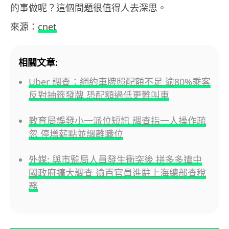
的事做呢？這個問題很值得人去深思。
來源：
cnet
相關文章:
Uber 調查：網約車牌照配額不足 逾80%乘客
反對抽籤發牌 恐配額過低更難叫車
教育局誤發小一派位短訊 調查指一人操作疏
忽 停增薪點並調離職位
外媒: 與市監局人員發生衝突後 拼多多遭中
國政府擴大調查 逾百官員進駐上海總部查稅
務