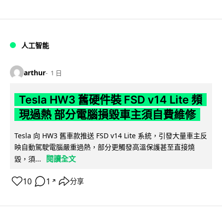
人工智能
arthur
1 日
Tesla HW3 舊硬件裝 FSD v14 Lite 頻
現過熱 部分電腦損毀車主須自費維修
Tesla 向 HW3 舊車款推送 FSD v14 Lite 系統，引發大量車主反
映自動駕駛電腦嚴重過熱，部分更觸發高溫保護甚至直接燒
閱讀全文
毀，須...
10
1
分享
↗