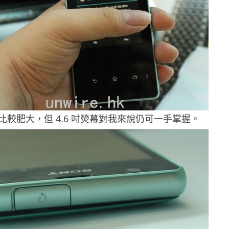
比較肥大，但 4.6 吋熒幕對我來說仍可一手掌握。