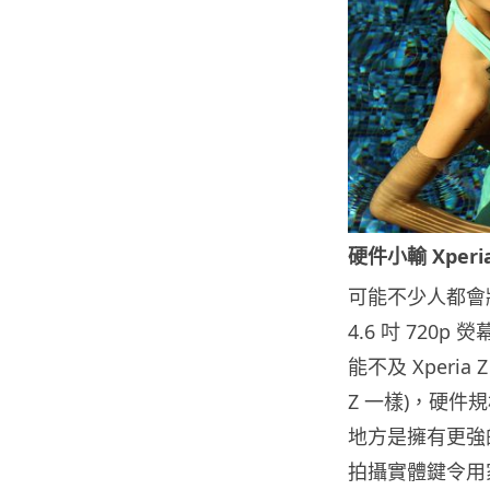
硬件小輸 Xper
可能不少人都會將
4.6 吋 720p 熒
能不及 Xperia 
Z 一樣)，硬件規格
地方是擁有更強的 I
拍攝實體鍵令用