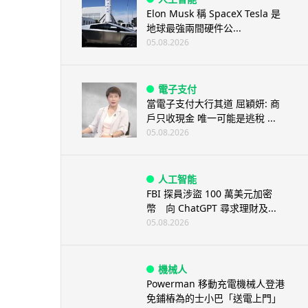
Elon Musk 稱 SpaceX Tesla 是
地球最強兩間硬件公...
05.08.2026
電子支付
當電子支付大行其道 屈穎妍: 商
戶只收現金 唯一可能是逃稅 ...
05.08.2026
人工智能
FBI 探員涉盜 100 萬美元加密
幣 向 ChatGPT 尋求理財及...
05.08.2026
機械人
Powerman 移動充電機械人登港
免鋪樁為的士小巴「送電上門」