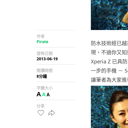
作者
Pirate
防水技術經已越
現，不過你又知
發佈日期
2013-06-19
Xperia Z 已
一步的手機 － S
閱讀時間
8分鐘
讓筆者為大家進
字體大小
A
A
A
分享