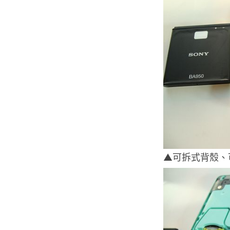
▲可拆式背殼、可