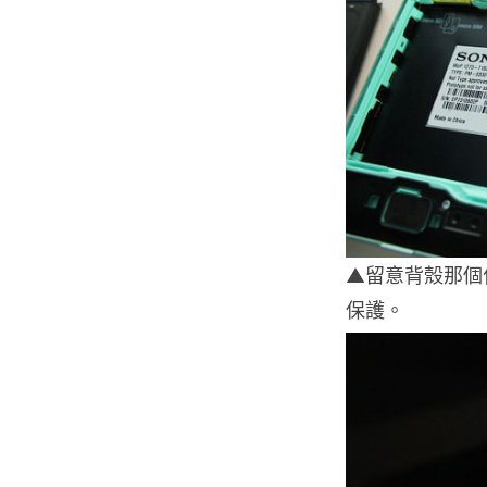
▲留意背殼那個
保護。