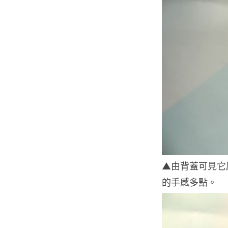
▲由背蓋可見它感
的手感多點。