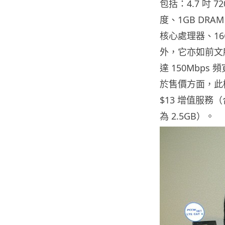
包括：4.7 吋 7
度、1GB DRAM、
核心處理器、16G
外，它亦如前文所
達 150Mbp
於售價方面，此機淨
$13 增值服務
為 2.5GB）。