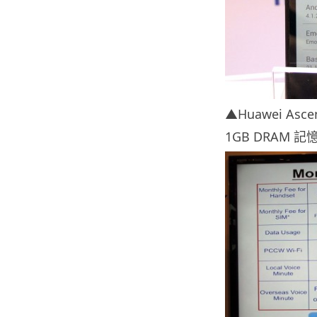
▲Huawei A
1GB DRAM 記