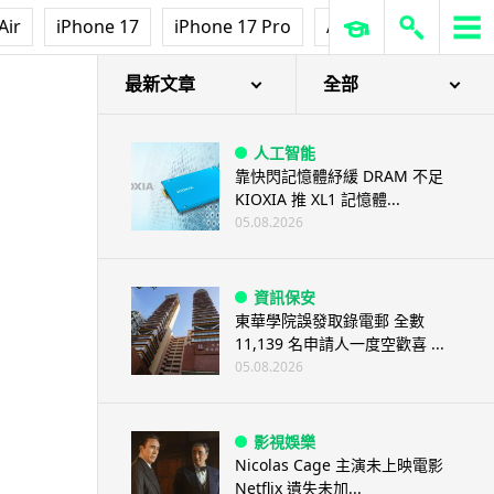
Air
iPhone 17
iPhone 17 Pro
AirPods Pro 3
Ap
最新文章
全部
人工智能
靠快閃記憶體紓緩 DRAM 不足
KIOXIA 推 XL1 記憶體...
05.08.2026
資訊保安
東華學院誤發取錄電郵 全數
11,139 名申請人一度空歡喜 ...
05.08.2026
影視娛樂
Nicolas Cage 主演未上映電影
Netflix 遺失未加...