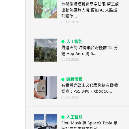
地盤偷吸煙難逃高空法眼 勞工處
出動熱感無人機 擬加 AI 人臉識
別精準...
05.08.2026
人工智能
貨運火箭 沖繩飛台灣僅需 15 分
鐘 Hop Aero 將 5...
05.08.2026
遊戲情報
有實體光碟未必代表你擁有遊戲
調查：PS5 34%、Xbox 50...
05.08.2026
人工智能
Elon Musk 稱 SpaceX Tesla 是
地球最強兩間硬件公...