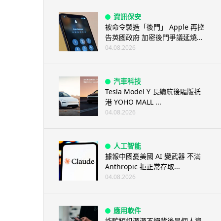
資訊保安
被命令製造「後門」 Apple 再控
告英國政府 加密後門爭議延燒...
04.08.2026
汽車科技
Tesla Model Y 長續航後驅版抵
港 YOHO MALL ...
04.08.2026
人工智能
據報中國憂美國 AI 變武器 不滿
Anthropic 拒正常存取...
04.08.2026
應用軟件
詐騙短訊源源不絕背後是個人資