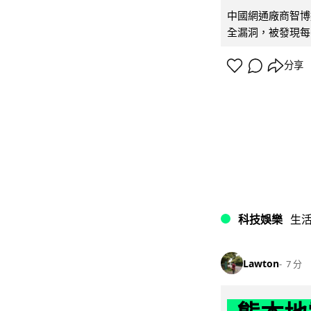
中國網通廠商智博通電
全漏洞，被發現每 
分享
科技娛樂
生
Lawton
7 分