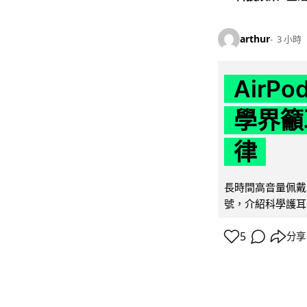
arthur
3 小時
AirP
學界籲
律
長時間高音量佩戴
號，介紹科學護耳的「
5
分享