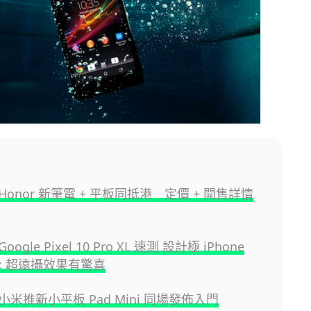
onor 新筆電 + 平板同抵港 定價 + 開售詳情
gle Pixel 10 Pro XL 速測 設計極 iPhone
00x 超遠攝效果有驚喜
米推新小平板 Pad Mini 同場發佈入門