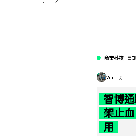
商業科技
資
Vin
1 分
智博通
架止血
用