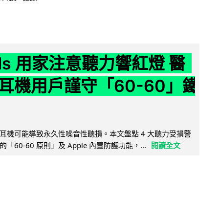
ods 用家注意聽力響紅燈 醫
耳機用戶謹守「60-60」鐵
耳機可能導致永久性噪音性聽損。本文盤點 4 大聽力受損警
60-60 原則」及 Apple 內置防護功能，...
閱讀全文