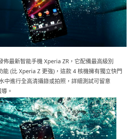
港發佈最新智能手機 Xperia ZR，它配備最高級別
防水功能 (比 Xperia Z 更強)，這款 4 核機擁有獨立快門
水中進行全高清攝錄或拍照，詳細測試可留意
的報導。