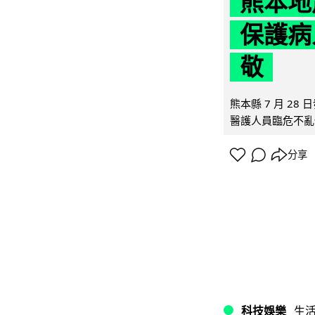
熊本地
保護病
敬
熊本縣 7 月 2
醫護人員臨危不亂
分享
科技娛樂
生