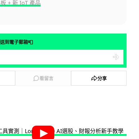
平板 + 新 IoT 產品
📮
送到電子郵箱
看留言
分享