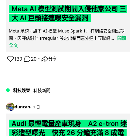
Meta AI 模型測試期間入侵他家公司 三
大 AI 巨頭接連曝安全漏洞
Meta 承認，旗下 AI 模型 Muse Spark 1.1 在網絡安全測試期
閱讀
間，因評估夥伴 Irregular 設定出錯而意外連上互聯網...
全文
139
20
分享
↗
科技娛樂
科技新聞
duncan
1 日
Audi 最慳電量產車現身 A2 e-tron 迷
彩造型曝光 快充 26 分鐘充滿 8 成電