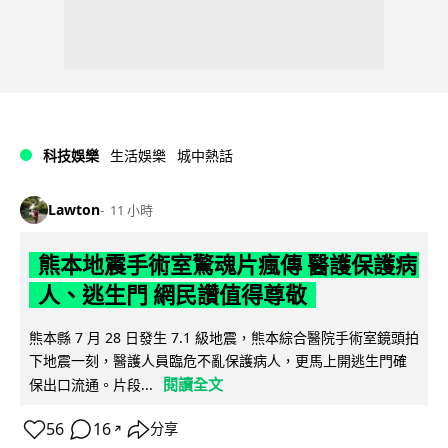
科技娛樂
生活娛樂
城中熱話
Lawton
11 小時
熊本地震手術室驚魂片瘋傳 醫護保護病
人、逃生門 網民讚值得尊敬
熊本縣 7 月 28 日發生 7.1 級地震，熊本綜合醫院手術室鏡頭拍
下地震一刻，醫護人員臨危不亂保護病人，更馬上開逃生門確
閱讀全文
保出口流通。片段...
56
16
分享
↗