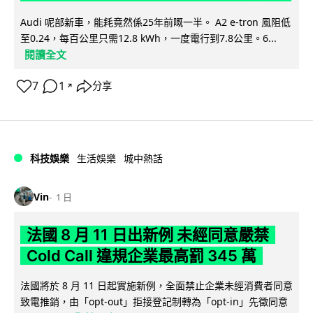
Audi 呢部新車，能耗竟然係25年前嘅一半。 A2 e-tron 風阻低
至0.24，每百公里只需12.8 kWh，一度電行到7.8公里。6...
閱讀全文
7
1
分享
↗
科技娛樂
生活娛樂
城中熱話
Vin
1 日
法國 8 月 11 日出新例 未經同意嚴禁
Cold Call 違規企業最高罰 345 萬
法國將於 8 月 11 日起實施新例，全面禁止企業未經消費者同意
致電推銷，由「opt-out」拒接登記制轉為「opt-in」先徵同意