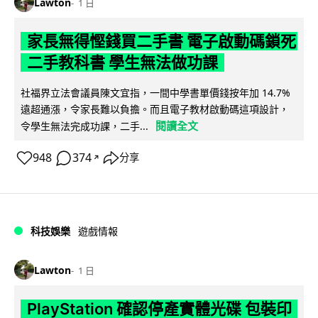
Lawton
1 日
家長無得慳錢買二手書 電子啟動碼鎖死
二手教科書 學生無法做功課
社福界立法會議員陳文宜指，一間中學書單價錢按年加 14.7%
遠超通漲，令家長難以負擔。而且電子教材啟動碼這項設計，
閱讀全文
令學生無法完成功課，二手...
948
374
分享
↗
科技娛樂
遊戲情報
Lawton
1 日
PlayStation 確認停產實體光碟 包裝印