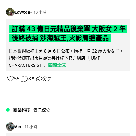
Lawton
10 小時
訂購 43 億日元精品後棄單 大阪女 2 年
後終被捕 涉海賊王,火影周邊產品
日本警視廳神田署 8 月 6 日公布，拘捕一名 32 歲大阪女子，
指她涉嫌在出版巨頭集英社旗下官方網店「JUMP
閱讀全文
CHARACTERS ST...
55
8
分享
↗
商業科技
資訊保安
Vin
11 小時