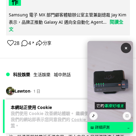
作
Samsung 電子 MX 部門顧客體驗辦公室主管兼副總裁 Jay Kim
閱讀全
表示，品牌正推動 Galaxy AI 邁向全自動化 Agent...
文
28
4
分享
↗
×
科技娛樂
生活娛樂
城中熱話
Lawton
1 日
港夫婦澳門的士拾相機 據為己有被的士
本網站正使用 Cookie
我們使用 Cookie 改善網站體驗。 繼續使用
Cam 睇到 2 個月後再入境被捕
🎵
⛶
我們的網站即表示您同意我們的
Cookie 政
策
。
📖 詳細評測
→
一對香港夫婦今年 5 月遊澳門乘的士拾獲他人遺留相機及電