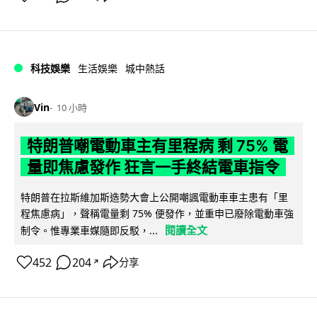
科技娛樂
生活娛樂
城中熱話
Vin
10 小時
特朗普嘲電動車主有里程病 剩 75% 電
量即焦慮發作 狂言一手終結電車指令
特朗普在拉斯維加斯造勢大會上公開嘲諷電動車車主患有「里
程焦慮病」，聲稱電量剩 75% 便發作，並重申已廢除電動車強
閱讀全文
制令。惟專業車媒隨即反駁，...
452
204
分享
↗