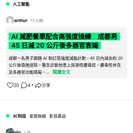
人工智能
arthur
15 小時
AI 減肥餐單配合高強度操練 成都男
45 日減 20 公斤後多器官衰竭
成都一名男子跟隨 AI 制訂高強度減脂計劃，45 日內減去約 20
公斤後昏迷送院。醫生診斷他患上尿源性膿毒症、膿毒性休克
閱讀全文
及多器官功能障礙。...
20
4
分享
↗
3C科技
家居無線
影音產品
Vin
1 日