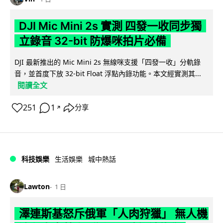
DJI Mic Mini 2s 實測 四發一收同步獨
立錄音 32-bit 防爆咪拍片必備
DJI 最新推出的 Mic Mini 2s 無線咪支援「四發一收」分軌錄
音，並首度下放 32-bit Float 浮點內錄功能。本文經實測其...
閱讀全文
251
1
分享
↗
科技娛樂
生活娛樂
城中熱話
Lawton
1 日
澤連斯基怒斥俄軍「人肉狩獵」 無人機