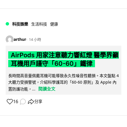
科技娛樂
生活科技
健康
arthur
14 小時
AirPods 用家注意聽力響紅燈 醫學界籲
耳機用戶謹守「60-60」鐵律
長時間高音量佩戴耳機可能導致永久性噪音性聽損。本文盤點 4
大聽力受損警號，介紹科學護耳的「60-60 原則」及 Apple 內
閱讀全文
置防護功能，...
16
分享