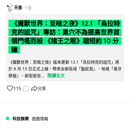
天恩
1 日
《魔獸世界：至暗之夜》12.1 「烏拉特
克的詛咒」專訪：巢穴不為提高世界首
領門檻而設 《諸王之眠》縮短約 10 分
鐘
《魔獸世界：至暗之夜》版本更新 12.1「烏拉特克的詛咒」將
於 8 月 13 日正式上線，帶來全新區域「盤蛇島」、地城「毒牙
閱讀全文
祭壇」、新型態世...
115
分享
科技娛樂
遊戲情報