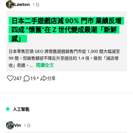
Lawton
1 日
日本二手遊戲店減 90% 門市 業績反增
四成 "懷舊"在 Z 世代變成最潮「新鮮
感」
日本零售巨頭 GEO 將懷舊遊戲銷售門市從 1,000 間大幅減至
99 間，但銷售額卻不降反升至過往的 1.4 倍。做到「減店增
閱讀全文
收」奇蹟，...
247
19
分享
↗
人工智能
Vin
1 日