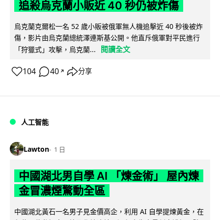
追殺烏克蘭小販近 40 秒仍被炸傷
烏克蘭克爾松一名 52 歲小販被俄軍無人機追擊近 40 秒後被炸
傷，影片由烏克蘭總統澤連斯基公開。他直斥俄軍對平民進行
閱讀全文
「狩獵式」攻擊，烏克蘭...
104
40
分享
↗
人工智能
Lawton
1 日
中國湖北男自學 AI 「煉金術」 屋內煉
金冒濃煙驚動全區
中國湖北黃石一名男子見金價高企，利用 AI 自學提煉黃金，在