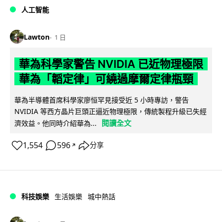
人工智能
Lawton
1 日
華為科學家警告 NVIDIA 已近物理極限
華為「韜定律」可繞過摩爾定律瓶頸
華為半導體首席科學家廖恒罕見接受近 5 小時專訪，警告
NVIDIA 等西方晶片巨頭正逼近物理極限，傳統製程升級已失經
閱讀全文
濟效益。他同時介紹華為...
1,554
596
分享
↗
科技娛樂
生活娛樂
城中熱話