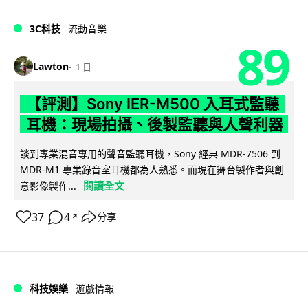
3C科技
流動音樂
89
Lawton
1 日
【評測】Sony IER-M500 入耳式監聽
耳機：現場拍攝、後製監聽與人聲利器
談到專業混音專用的聲音監聽耳機，Sony 經典 MDR-7506 到
MDR-M1 專業錄音室耳機都為人熟悉。而現在舞台製作者與創
閱讀全文
意影像製作...
37
4
分享
↗
科技娛樂
遊戲情報