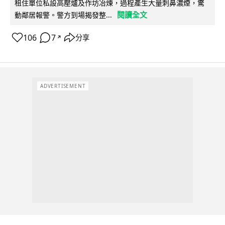
租住單位私設高壓爐及作坊冶煉，過程產生大量刺鼻濃煙，驚
閱讀全文
動鄰居報警。警方到場揭發整...
106
7
分享
↗
ADVERTISEMENT