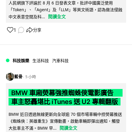
人民網旗下評論於 8 月 6 日發表文章，批評中國廣泛使用
「Token」、「Agent」及「LLM」等英文術語，認為做法侵蝕
閱讀全文
中文表意空間及科...
1
分享
科技娛樂
生活科技
汽車科技
藍骨
5 小時
BMW 車廂熒幕強推蜘蛛俠電影廣告
車主怒轟堪比 iTunes 送 U2 專輯翻版
BMW 近日透過無線更新向全球逾 70 個市場車輛中控熒幕推送
《蜘蛛俠：英雄重生》宣傳動畫，啟動車輛即彈出通知，觸發
閱讀全文
大批車主不滿。BMW 早...