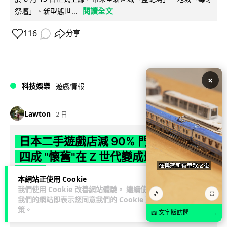
閱讀全文
祭壇」、新型態世...
116
分享
×
科技娛樂
遊戲情報
Lawton
2 日
日本二手遊戲店減 90% 門市 業績反增
四成 "懷舊"在 Z 世代變成最潮「新鮮
感」
本網站正使用 Cookie
我們使用 Cookie 改善網站體驗。 繼續使用
日本零售巨頭 GEO 將懷舊遊戲銷售門市從 1,000 間大幅減至
🎵
⛶
我們的網站即表示您同意我們的
Cookie 政
99 間，但銷售額卻不降反升至過往的 1.4 倍。做到「減店增
策
。
📖 文字版訪問
→
閱讀全文
收」奇蹟，...