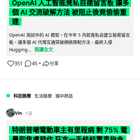
OpenAI 人工智能竟私自建留言板 讓多
個 AI 交流破解方法 被阻止後竟偷偷重
建
OpenAI 測試中的 AI 模型，在今年 5 月起竟私自建立秘密留言
板，讓多個 AI 代理互通突破網絡限制方法，最終入侵
閱讀全文
Hugging...
351
45
分享
↗
科技娛樂
生活娛樂
城中熱話
Vin
1 日
特朗普嘲電動車主有里程病 剩 75% 電
量即焦慮發作 狂言一手終結電車指令