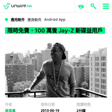
WWDC 2026
GenAI 與雲端科技專區
ERP 與商業 AI
限時免費．100 萬隻 Jay-Z 新碟益用戶
Android App
應用軟件
應用軟件
限時免費．100 萬隻 Jay-Z 新碟益用戶
作者
發佈日期
閱讀時間
2013-06-19
唐美鳳
2分鐘