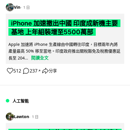
Vin
1 日
iPhone 加速撤出中國 印度成新機主要
基地 上年組裝增至5500萬部
Apple 加速將 iPhone 生產線由中國轉往印度，目標兩年內將
產量最高 50% 移至當地。印度政府推出關稅豁免及稅務優惠延
閱讀全文
長至 204...
512
237
分享
↗
人工智能
Lawton
1 日