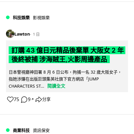
科技娛樂
影視娛樂
Lawton
1 日
訂購 43 億日元精品後棄單 大阪女 2 年
後終被捕 涉海賊王,火影周邊產品
日本警視廳神田署 8 月 6 日公布，拘捕一名 32 歲大阪女子，
指她涉嫌在出版巨頭集英社旗下官方網店「JUMP
閱讀全文
CHARACTERS ST...
75
9
分享
↗
商業科技
資訊保安