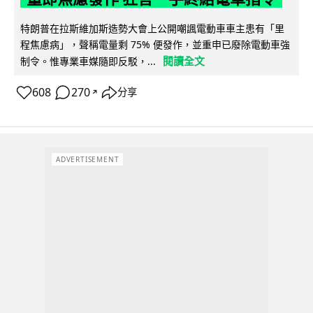
特朗普在拉斯維加斯造勢大會上公開嘲諷電動車車主患有「里
程焦慮病」，聲稱電量剩 75% 便發作，並重申已廢除電動車強
閱讀全文
制令。惟專業車媒隨即反駁，...
608
270
分享
↗
ADVERTISEMENT