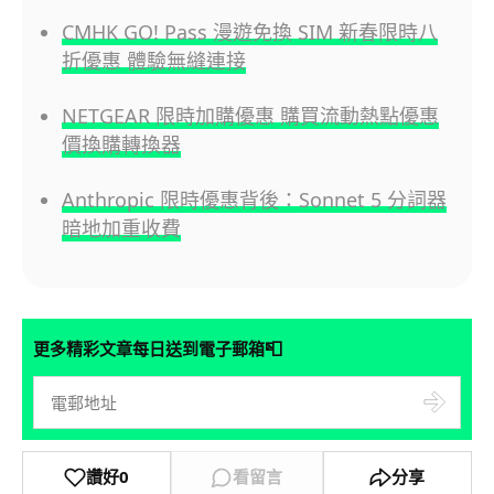
CMHK GO! Pass 漫遊免換 SIM 新春限時八
折優惠 體驗無縫連接
NETGEAR 限時加購優惠 購買流動熱點優惠
價換購轉換器
Anthropic 限時優惠背後：Sonnet 5 分詞器
暗地加重收費
📮
更多精彩文章每日送到電子郵箱
讚好
0
看留言
分享