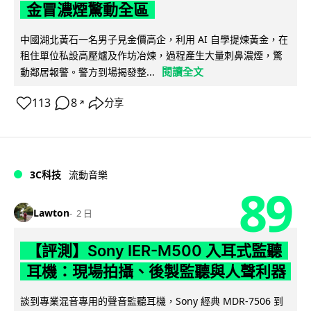
金冒濃煙驚動全區
中國湖北黃石一名男子見金價高企，利用 AI 自學提煉黃金，在
租住單位私設高壓爐及作坊冶煉，過程產生大量刺鼻濃煙，驚
閱讀全文
動鄰居報警。警方到場揭發整...
113
8
分享
↗
3C科技
流動音樂
89
Lawton
2 日
【評測】Sony IER-M500 入耳式監聽
耳機：現場拍攝、後製監聽與人聲利器
談到專業混音專用的聲音監聽耳機，Sony 經典 MDR-7506 到