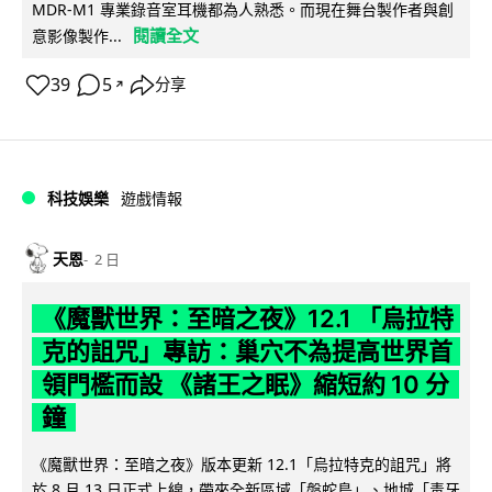
MDR-M1 專業錄音室耳機都為人熟悉。而現在舞台製作者與創
閱讀全文
意影像製作...
39
5
分享
↗
科技娛樂
遊戲情報
天恩
2 日
《魔獸世界：至暗之夜》12.1 「烏拉特
克的詛咒」專訪：巢穴不為提高世界首
領門檻而設 《諸王之眠》縮短約 10 分
鐘
《魔獸世界：至暗之夜》版本更新 12.1「烏拉特克的詛咒」將
於 8 月 13 日正式上線，帶來全新區域「盤蛇島」、地城「毒牙