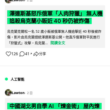
2 日
澤連斯基怒斥俄軍「人肉狩獵」 無人機
追殺烏克蘭小販近 40 秒仍被炸傷
烏克蘭克爾松一名 52 歲小販被俄軍無人機追擊近 40 秒後被炸
傷，影片由烏克蘭總統澤連斯基公開。他直斥俄軍對平民進行
閱讀全文
「狩獵式」攻擊，烏克蘭...
126
41
分享
↗
人工智能
Lawton
2 日
中國湖北男自學 AI 「煉金術」 屋內煉