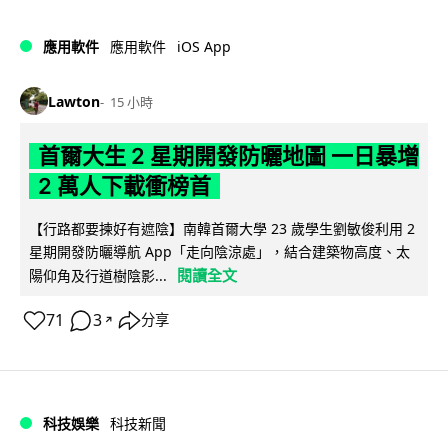
iOS App
應用軟件
應用軟件
Lawton
15 小時
首爾大生 2 星期開發防曬地圖 一日暴增
2 萬人下載衝榜首
【行路都要揀好有遮陰】南韓首爾大學 23 歲學生劉敏俊利用 2
星期開發防曬導航 App「走向陰涼處」，結合建築物高度、太
閱讀全文
陽仰角及行道樹陰影...
71
3
分享
↗
科技娛樂
科技新聞