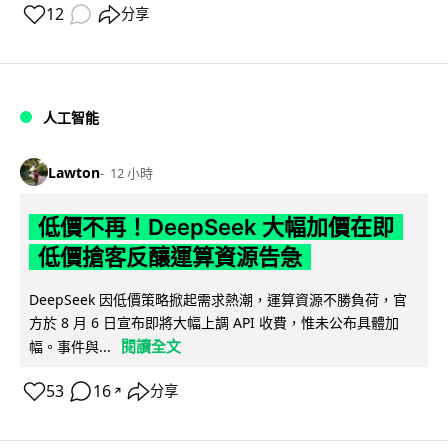
12
分享
人工智能
Lawton
12 小時
低價不再！DeepSeek 大幅加價在即
低價搶客反釀運算資源告急
DeepSeek 因低價策略掀起需求熱潮，運算資源不勝負荷，官
方於 8 月 6 日宣布即將大幅上調 API 收費，惟未公布具體加
閱讀全文
幅。事件與...
53
16
分享
↗