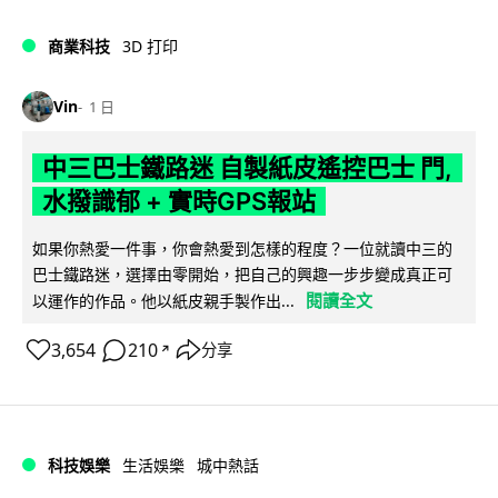
商業科技
3D 打印
Vin
1 日
中三巴士鐵路迷 自製紙皮遙控巴士 門,
水撥識郁 + 實時GPS報站
如果你熱愛一件事，你會熱愛到怎樣的程度？一位就讀中三的
巴士鐵路迷，選擇由零開始，把自己的興趣一步步變成真正可
閱讀全文
以運作的作品。他以紙皮親手製作出...
3,654
210
分享
↗
科技娛樂
生活娛樂
城中熱話