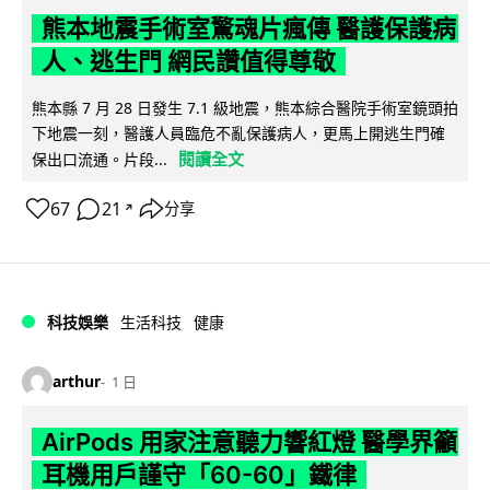
熊本地震手術室驚魂片瘋傳 醫護保護病
人、逃生門 網民讚值得尊敬
熊本縣 7 月 28 日發生 7.1 級地震，熊本綜合醫院手術室鏡頭拍
下地震一刻，醫護人員臨危不亂保護病人，更馬上開逃生門確
閱讀全文
保出口流通。片段...
67
21
分享
↗
科技娛樂
生活科技
健康
arthur
1 日
AirPods 用家注意聽力響紅燈 醫學界籲
耳機用戶謹守「60-60」鐵律