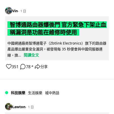
Vin
1 日
智博通路由器爆後門 官方緊急下架止血
稱漏洞是功能在維修時使用
中國網通廠商智博通電子（Zbtlink Electronics）旗下的路由器
產品爆出嚴重安全漏洞，被發現每 35 秒便會與中國伺服器連
閱讀全文
線，旗...
351
78
分享
↗
科技娛樂
生活娛樂
城中熱話
Lawton
1 日