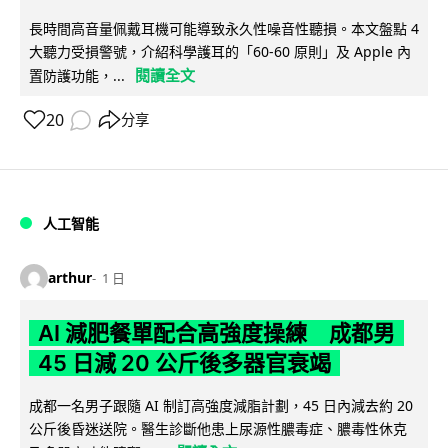
長時間高音量佩戴耳機可能導致永久性噪音性聽損。本文盤點 4
大聽力受損警號，介紹科學護耳的「60-60 原則」及 Apple 內
閱讀全文
置防護功能，...
20
分享
人工智能
arthur
1 日
AI 減肥餐單配合高強度操練 成都男
45 日減 20 公斤後多器官衰竭
成都一名男子跟隨 AI 制訂高強度減脂計劃，45 日內減去約 20
公斤後昏迷送院。醫生診斷他患上尿源性膿毒症、膿毒性休克