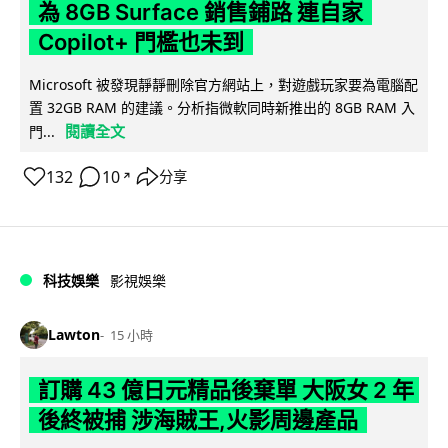
為 8GB Surface 銷售鋪路 連自家
Copilot+ 門檻也未到
Microsoft 被發現靜靜刪除官方網站上，對遊戲玩家要為電腦配
置 32GB RAM 的建議。分析指微軟同時新推出的 8GB RAM 入
閱讀全文
門...
132
10
分享
↗
科技娛樂
影視娛樂
Lawton
15 小時
訂購 43 億日元精品後棄單 大阪女 2 年
後終被捕 涉海賊王,火影周邊產品