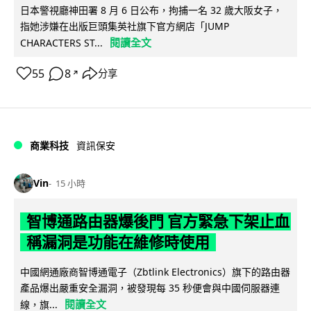
日本警視廳神田署 8 月 6 日公布，拘捕一名 32 歲大阪女子，
指她涉嫌在出版巨頭集英社旗下官方網店「JUMP
閱讀全文
CHARACTERS ST...
55
8
分享
↗
商業科技
資訊保安
Vin
15 小時
智博通路由器爆後門 官方緊急下架止血
稱漏洞是功能在維修時使用
中國網通廠商智博通電子（Zbtlink Electronics）旗下的路由器
產品爆出嚴重安全漏洞，被發現每 35 秒便會與中國伺服器連
閱讀全文
線，旗...