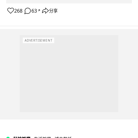
268
63
分享
↗
ADVERTISEMENT