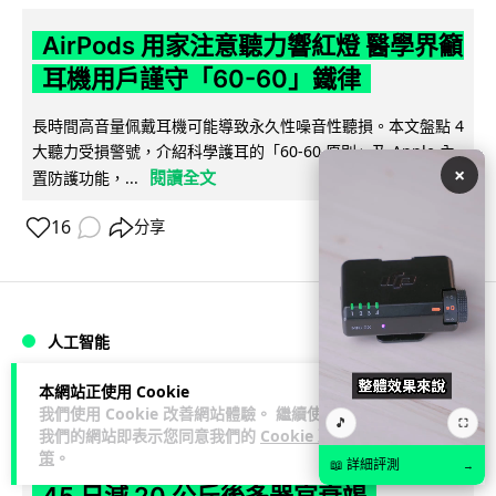
AirPods 用家注意聽力響紅燈 醫學界籲
耳機用戶謹守「60-60」鐵律
長時間高音量佩戴耳機可能導致永久性噪音性聽損。本文盤點 4
大聽力受損警號，介紹科學護耳的「60-60 原則」及 Apple 內
×
閱讀全文
置防護功能，...
16
分享
人工智能
本網站正使用 Cookie
arthur
20 小時
我們使用 Cookie 改善網站體驗。 繼續使用
🎵
⛶
我們的網站即表示您同意我們的
Cookie 政
策
。
AI 減肥餐單配合高強度操練 成都男
📖 詳細評測
→
45 日減 20 公斤後多器官衰竭