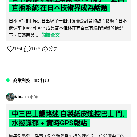
直播系統 在日本技術界成為話題
日本 AI 技術界近日出現了一個引發廣泛討論的熱門話題：日本
偶像前 Juice=Juice 成員宮本佳林在完全沒有編程經驗的情況
閱讀全文
下，僅憑藉與...
194
10
分享
↗
商業科技
3D 打印
Vin
10 小時
中三巴士鐵路迷 自製紙皮遙控巴士 門,
水撥識郁 + 實時GPS報站
如果你熱愛一件事，你會熱愛到怎樣的程度？一位就讀中三的