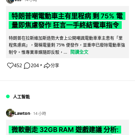
特朗普嘲電動車主有里程病 剩 75% 電
量即焦慮發作 狂言一手終結電車指令
特朗普在拉斯維加斯造勢大會上公開嘲諷電動車車主患有「里
程焦慮病」，聲稱電量剩 75% 便發作，並重申已廢除電動車強
閱讀全文
制令。惟專業車媒隨即反駁，...
452
204
分享
↗
人工智能
Lawton
14 小時
微軟刪走 32GB RAM 遊戲建議 分析: