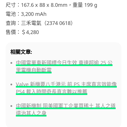
尺寸：167.6 x 88 x 8.0mm，重量 199 g
電池：3,200 mAh
查詢：三禾電氣（2374 0618）
售價：＄4,280
相關文章:
中國電單車新國標今日生效 車速超逾 25 公
里電機自動斷電
Valve 新機要八千港元 前 PS 主席直言效能像
PS4 載入時間奇長直言難以推薦
中國新機制 阻美國軍工企業買稀土 其人之道
還治其人之身