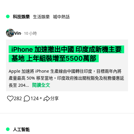
科技娛樂
生活娛樂
城中熱話
Vin
10 小時
iPhone 加速撤出中國 印度成新機主要
基地 上年組裝增至5500萬部
Apple 加速將 iPhone 生產線由中國轉往印度，目標兩年內將
產量最高 50% 移至當地。印度政府推出關稅豁免及稅務優惠延
閱讀全文
長至 204...
282
124
分享
↗
人工智能