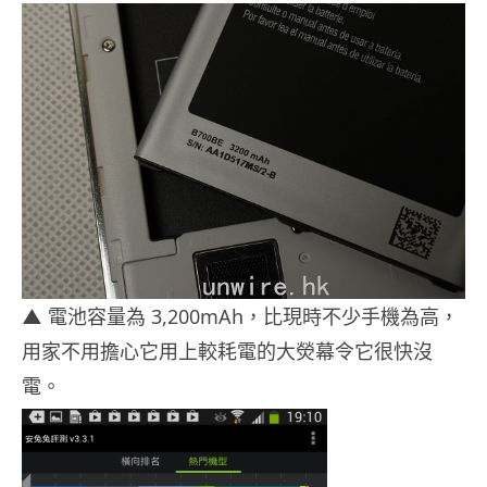
▲
電池容量為 3,200mAh，比現時不少手機為高，
用家不用擔心它用上較耗電的大熒幕令它很快沒
電。