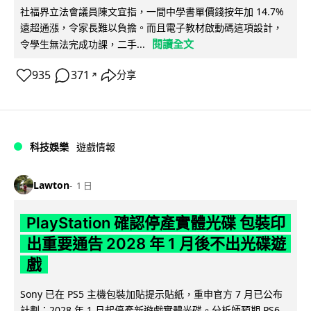
社福界立法會議員陳文宜指，一間中學書單價錢按年加 14.7%
遠超通漲，令家長難以負擔。而且電子教材啟動碼這項設計，
閱讀全文
令學生無法完成功課，二手...
935
371
分享
↗
科技娛樂
遊戲情報
Lawton
1 日
PlayStation 確認停產實體光碟 包裝印
出重要通告 2028 年 1 月後不出光碟遊
戲
Sony 已在 PS5 主機包裝加貼提示貼紙，重申官方 7 月已公布
計劃：2028 年 1 月起停產新遊戲實體光碟。分析師預期 PS6