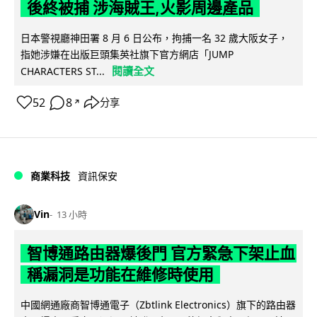
後終被捕 涉海賊王,火影周邊產品
日本警視廳神田署 8 月 6 日公布，拘捕一名 32 歲大阪女子，
指她涉嫌在出版巨頭集英社旗下官方網店「JUMP
閱讀全文
CHARACTERS ST...
52
8
分享
↗
商業科技
資訊保安
Vin
13 小時
智博通路由器爆後門 官方緊急下架止血
稱漏洞是功能在維修時使用
中國網通廠商智博通電子（Zbtlink Electronics）旗下的路由器