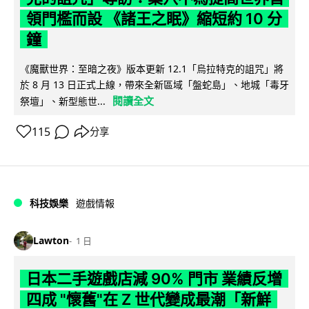
領門檻而設 《諸王之眠》縮短約 10 分
鐘
《魔獸世界：至暗之夜》版本更新 12.1「烏拉特克的詛咒」將
於 8 月 13 日正式上線，帶來全新區域「盤蛇島」、地城「毒牙
閱讀全文
祭壇」、新型態世...
115
分享
科技娛樂
遊戲情報
Lawton
1 日
日本二手遊戲店減 90% 門市 業績反增
四成 "懷舊"在 Z 世代變成最潮「新鮮