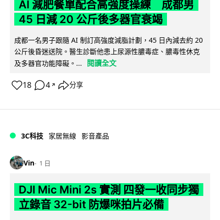
AI 減肥餐單配合高強度操練 成都男
45 日減 20 公斤後多器官衰竭
成都一名男子跟隨 AI 制訂高強度減脂計劃，45 日內減去約 20
公斤後昏迷送院。醫生診斷他患上尿源性膿毒症、膿毒性休克
閱讀全文
及多器官功能障礙。...
18
4
分享
↗
3C科技
家居無線
影音產品
Vin
1 日
DJI Mic Mini 2s 實測 四發一收同步獨
立錄音 32-bit 防爆咪拍片必備