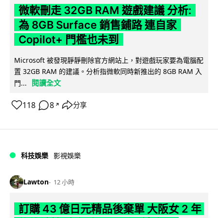
微軟刪走 32GB RAM 遊戲建議 分析:
為 8GB Surface 銷售鋪路 連自家
Copilot+ 門檻也未到
Microsoft 被發現靜靜刪除官方網站上，對遊戲玩家要為電腦配
置 32GB RAM 的建議。分析指微軟同時新推出的 8GB RAM 入
閱讀全文
門...
118
8
分享
↗
科技娛樂
影視娛樂
Lawton
12 小時
訂購 43 億日元精品後棄單 大阪女 2 年