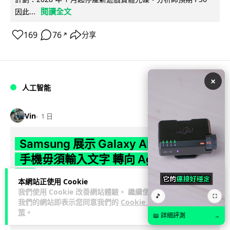
閱讀全文
因此...
169
76
分享
↗
×
人工智能
Vin
1 日
Samsung 展示 Galaxy AI 新方向 未來
手機毋須輸入文字 轉向 Agent 全自動操
作
本網站正使用 Cookie
我們使用 Cookie 改善網站體驗。 繼續使用
🎵
Samsung 電子 MX 部門顧客體驗辦公室主管兼副總裁 Jay Kim
⛶
我們的網站即表示您同意我們的
Cookie 政
閱讀全
表示，品牌正推動 Galaxy AI 邁向全自動化 Agent...
策
。
📖 詳細評測
→
文