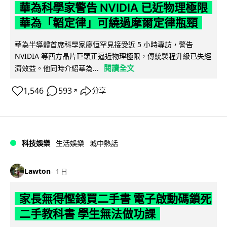
華為科學家警告 NVIDIA 已近物理極限
華為「韜定律」可繞過摩爾定律瓶頸
華為半導體首席科學家廖恒罕見接受近 5 小時專訪，警告
NVIDIA 等西方晶片巨頭正逼近物理極限，傳統製程升級已失經
閱讀全文
濟效益。他同時介紹華為...
1,546
593
分享
↗
科技娛樂
生活娛樂
城中熱話
Lawton
1 日
家長無得慳錢買二手書 電子啟動碼鎖死
二手教科書 學生無法做功課