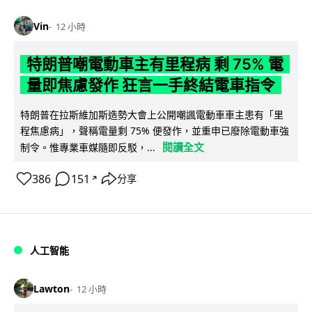
Vin
12 小時
特朗普嘲電動車主有里程病 剩 75% 電
量即焦慮發作 狂言一手終結電車指令
特朗普在拉斯維加斯造勢大會上公開嘲諷電動車車主患有「里
程焦慮病」，聲稱電量剩 75% 便發作，並重申已廢除電動車強
閱讀全文
制令。惟專業車媒隨即反駁，...
386
151
分享
↗
人工智能
Lawton
12 小時