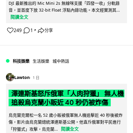
DJI 最新推出的 Mic Mini 2s 無線咪支援「四發一收」分軌錄
音，並首度下放 32-bit Float 浮點內錄功能。本文經實測其...
閱讀全文
249
1
分享
↗
科技娛樂
生活娛樂
城中熱話
Lawton
1 日
澤連斯基怒斥俄軍「人肉狩獵」 無人機
追殺烏克蘭小販近 40 秒仍被炸傷
烏克蘭克爾松一名 52 歲小販被俄軍無人機追擊近 40 秒後被炸
傷，影片由烏克蘭總統澤連斯基公開。他直斥俄軍對平民進行
閱讀全文
「狩獵式」攻擊，烏克蘭...