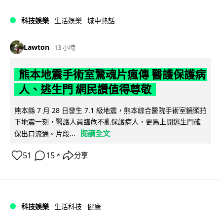
科技娛樂
生活娛樂
城中熱話
Lawton
13 小時
熊本地震手術室驚魂片瘋傳 醫護保護病
人、逃生門 網民讚值得尊敬
熊本縣 7 月 28 日發生 7.1 級地震，熊本綜合醫院手術室鏡頭拍
下地震一刻，醫護人員臨危不亂保護病人，更馬上開逃生門確
閱讀全文
保出口流通。片段...
51
15
分享
↗
科技娛樂
生活科技
健康