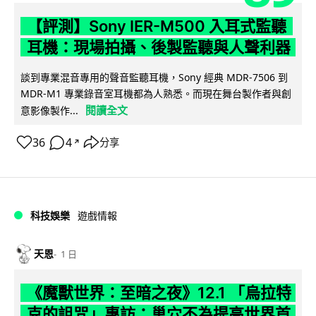
【評測】Sony IER-M500 入耳式監聽
耳機：現場拍攝、後製監聽與人聲利器
談到專業混音專用的聲音監聽耳機，Sony 經典 MDR-7506 到
MDR-M1 專業錄音室耳機都為人熟悉。而現在舞台製作者與創
閱讀全文
意影像製作...
36
4
分享
↗
科技娛樂
遊戲情報
天恩
1 日
《魔獸世界：至暗之夜》12.1 「烏拉特
克的詛咒」專訪：巢穴不為提高世界首