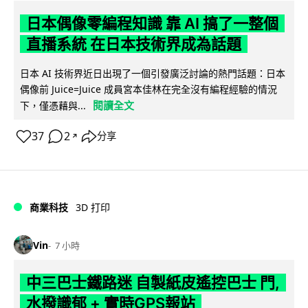
日本偶像零編程知識 靠 AI 搞了一整個
直播系統 在日本技術界成為話題
日本 AI 技術界近日出現了一個引發廣泛討論的熱門話題：日本
偶像前 Juice=Juice 成員宮本佳林在完全沒有編程經驗的情況
閱讀全文
下，僅憑藉與...
37
2
分享
↗
商業科技
3D 打印
Vin
7 小時
中三巴士鐵路迷 自製紙皮遙控巴士 門,
水撥識郁 + 實時GPS報站