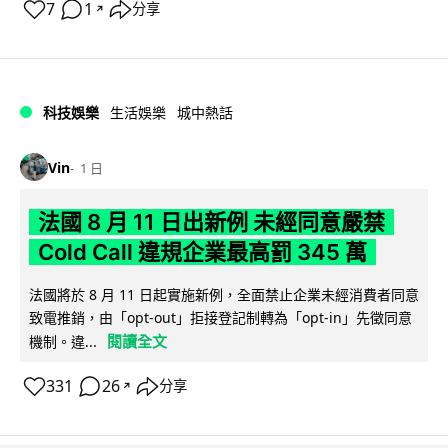
7
1
分享
↗
科技娛樂
生活娛樂
城中熱話
Vin
1 日
法國 8 月 11 日出新例 未經同意嚴禁
Cold Call 違規企業最高罰 345 萬
法國將於 8 月 11 日起實施新例，全面禁止企業未經消費者同意
致電推銷，由「opt-out」拒接登記制轉為「opt-in」先徵同意
閱讀全文
機制。違...
331
26
分享
↗