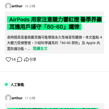
arthur
16 小時
AirPods 用家注意聽力響紅燈 醫學界籲
耳機用戶謹守「60-60」鐵律
長時間高音量佩戴耳機可能導致永久性噪音性聽損。本文盤點 4
大聽力受損警號，介紹科學護耳的「60-60 原則」及 Apple 內
閱讀全文
置防護功能，...
14
分享
人工智能
arthur
17 小時