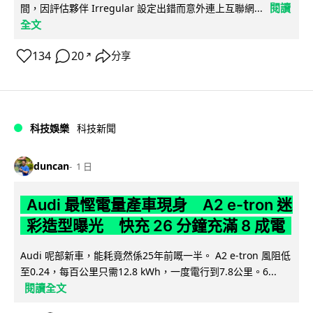
閱讀
間，因評估夥伴 Irregular 設定出錯而意外連上互聯網...
全文
134
20
分享
↗
科技娛樂
科技新聞
duncan
1 日
Audi 最慳電量產車現身 A2 e-tron 迷
彩造型曝光 快充 26 分鐘充滿 8 成電
Audi 呢部新車，能耗竟然係25年前嘅一半。 A2 e-tron 風阻低
至0.24，每百公里只需12.8 kWh，一度電行到7.8公里。6...
閱讀全文