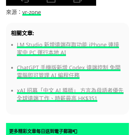
來源：
vr-zone
相關文章:
LM Studio 新增遠端存取功能 iPhone 連接
家中 PC 運行本地 AI
ChatGPT 手機版新增 Codex 遠端控制 免開
電腦即可管理 AI 編程任務
xAI 招募「中文 AI 導師」 方言為母語者優先
全球遠端工作、時薪最高 HK$351
📮
更多精彩文章每日送到電子郵箱