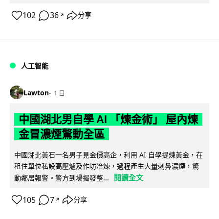
102
36
分享
↗
人工智能
Lawton
1 日
中國湖北男自學 AI 「煉金術」 屋內煉
金冒濃煙驚動全區
中國湖北黃石一名男子見金價高企，利用 AI 自學提煉黃金，在
租住單位私設高壓爐及作坊冶煉，過程產生大量刺鼻濃煙，驚
閱讀全文
動鄰居報警。警方到場揭發整...
105
7
分享
↗