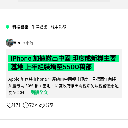
科技娛樂
生活娛樂
城中熱話
Vin
8 小時
iPhone 加速撤出中國 印度成新機主要
基地 上年組裝增至5500萬部
Apple 加速將 iPhone 生產線由中國轉往印度，目標兩年內將
產量最高 50% 移至當地。印度政府推出關稅豁免及稅務優惠延
閱讀全文
長至 204...
171
72
分享
↗