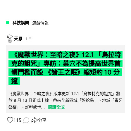
科技娛樂
遊戲情報
天恩
1 日
《魔獸世界：至暗之夜》12.1 「烏拉特
克的詛咒」專訪：巢穴不為提高世界首
領門檻而設 《諸王之眠》縮短約 10 分
鐘
《魔獸世界：至暗之夜》版本更新 12.1「烏拉特克的詛咒」將
於 8 月 13 日正式上線，帶來全新區域「盤蛇島」、地城「毒牙
閱讀全文
祭壇」、新型態世...
115
分享