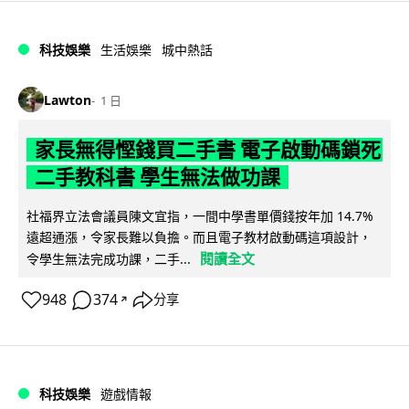
科技娛樂
生活娛樂
城中熱話
Lawton
1 日
家長無得慳錢買二手書 電子啟動碼鎖死
二手教科書 學生無法做功課
社福界立法會議員陳文宜指，一間中學書單價錢按年加 14.7%
遠超通漲，令家長難以負擔。而且電子教材啟動碼這項設計，
閱讀全文
令學生無法完成功課，二手...
948
374
分享
↗
科技娛樂
遊戲情報