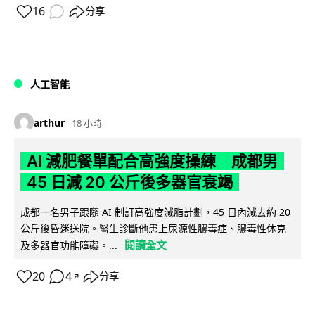
16
分享
人工智能
arthur
18 小時
AI 減肥餐單配合高強度操練 成都男
45 日減 20 公斤後多器官衰竭
成都一名男子跟隨 AI 制訂高強度減脂計劃，45 日內減去約 20
公斤後昏迷送院。醫生診斷他患上尿源性膿毒症、膿毒性休克
閱讀全文
及多器官功能障礙。...
20
4
分享
↗