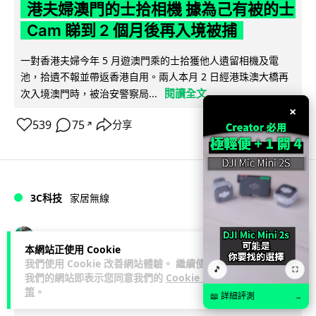
港夫婦澳門的士拾相機 據為己有被的士
Cam 睇到 2 個月後再入境被捕
一對香港夫婦今年 5 月遊澳門乘的士拾獲他人遺留相機及電
池，拾遺不報並帶返香港自用。兩人本月 2 日經港珠澳大橋再
閱讀全文
次入境澳門時，被治安警察局...
×
539
75
分享
↗
3C科技
家居無線
Vin
1 日
本網站正使用 Cookie
我們使用 Cookie 改善網站體驗。 繼續使用
🎵
⛶
逾 20 款平價路由器爆後門 每 35 秒自
我們的網站即表示您同意我們的
Cookie 政
策
。
動連線回中國 全球 10 萬用家私隱堪憂
📖 詳細評測
→