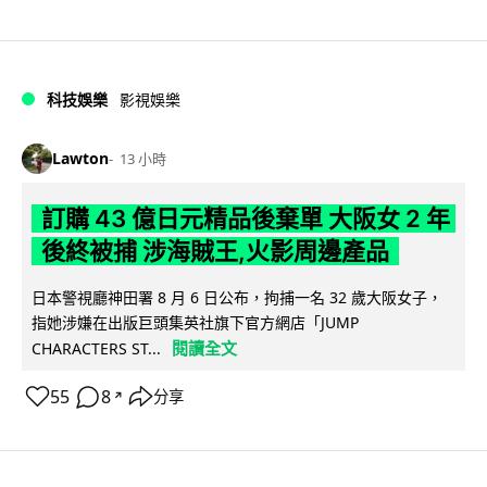
科技娛樂
影視娛樂
Lawton
13 小時
訂購 43 億日元精品後棄單 大阪女 2 年
後終被捕 涉海賊王,火影周邊產品
日本警視廳神田署 8 月 6 日公布，拘捕一名 32 歲大阪女子，
指她涉嫌在出版巨頭集英社旗下官方網店「JUMP
閱讀全文
CHARACTERS ST...
55
8
分享
↗