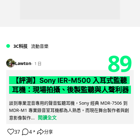
3C科技
流動音樂
89
Lawton
1 日
【評測】Sony IER-M500 入耳式監聽
耳機：現場拍攝、後製監聽與人聲利器
談到專業混音專用的聲音監聽耳機，Sony 經典 MDR-7506 到
MDR-M1 專業錄音室耳機都為人熟悉。而現在舞台製作者與創
閱讀全文
意影像製作...
37
4
分享
↗