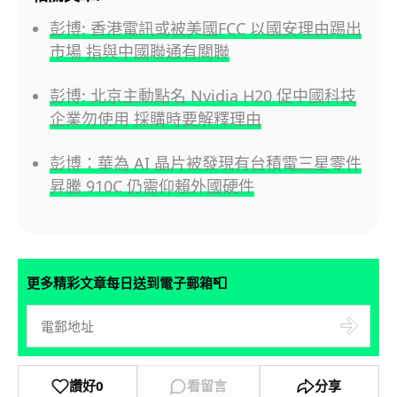
彭博: 香港電訊或被美國FCC 以國安理由踢出
市場 指與中國聯通有關聯
彭博: 北京主動點名 Nvidia H20 促中國科技
企業勿使用 採購時要解釋理由
彭博：華為 AI 晶片被發現有台積電三星零件
昇騰 910C 仍需仰賴外國硬件
📮
更多精彩文章每日送到電子郵箱
讚好
0
看留言
分享