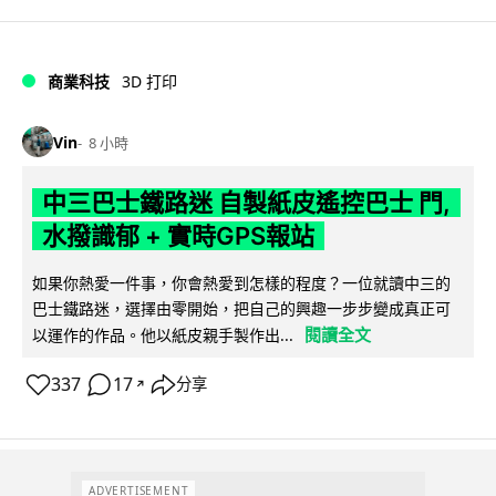
商業科技
3D 打印
Vin
8 小時
中三巴士鐵路迷 自製紙皮遙控巴士 門,
水撥識郁 + 實時GPS報站
如果你熱愛一件事，你會熱愛到怎樣的程度？一位就讀中三的
巴士鐵路迷，選擇由零開始，把自己的興趣一步步變成真正可
閱讀全文
以運作的作品。他以紙皮親手製作出...
337
17
分享
↗
ADVERTISEMENT