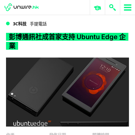
WWDC 2026
GenAI 與雲端科技專區
ERP 與商業 AI
彭博通訊社成首家支持 Ubuntu Edge 企業
3C科技
手提電話
彭博通訊社成首家支持 Ubuntu Edge 企
業
作者
發佈日期
閱讀時間