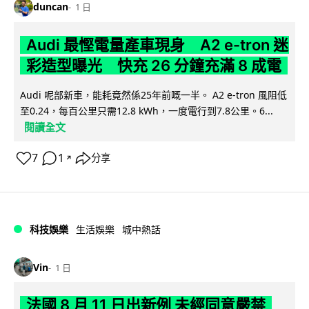
duncan
1 日
Audi 最慳電量產車現身 A2 e-tron 迷
彩造型曝光 快充 26 分鐘充滿 8 成電
Audi 呢部新車，能耗竟然係25年前嘅一半。 A2 e-tron 風阻低
至0.24，每百公里只需12.8 kWh，一度電行到7.8公里。6...
閱讀全文
7
1
分享
↗
科技娛樂
生活娛樂
城中熱話
Vin
1 日
法國 8 月 11 日出新例 未經同意嚴禁