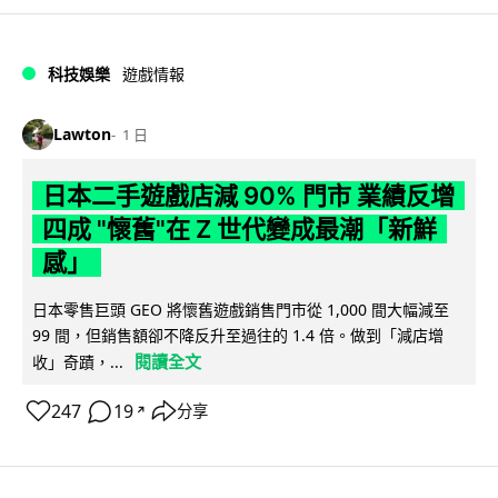
科技娛樂
遊戲情報
Lawton
1 日
日本二手遊戲店減 90% 門市 業績反增
四成 "懷舊"在 Z 世代變成最潮「新鮮
感」
日本零售巨頭 GEO 將懷舊遊戲銷售門市從 1,000 間大幅減至
99 間，但銷售額卻不降反升至過往的 1.4 倍。做到「減店增
閱讀全文
收」奇蹟，...
247
19
分享
↗