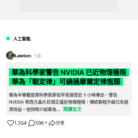
人工智能
Lawton
1 日
華為科學家警告 NVIDIA 已近物理極限
華為「韜定律」可繞過摩爾定律瓶頸
華為半導體首席科學家廖恒罕見接受近 5 小時專訪，警告
NVIDIA 等西方晶片巨頭正逼近物理極限，傳統製程升級已失經
閱讀全文
濟效益。他同時介紹華為...
1,554
596
分享
↗