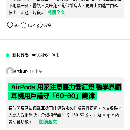
下地震一刻，醫護人員臨危不亂保護病人，更馬上開逃生門確
閱讀全文
保出口流通。片段...
56
16
分享
↗
科技娛樂
生活科技
健康
arthur
17 小時
AirPods 用家注意聽力響紅燈 醫學界籲
耳機用戶謹守「60-60」鐵律
長時間高音量佩戴耳機可能導致永久性噪音性聽損。本文盤點 4
大聽力受損警號，介紹科學護耳的「60-60 原則」及 Apple 內
閱讀全文
置防護功能，...