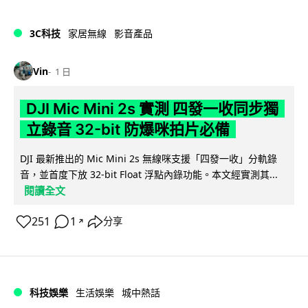
3C科技
家居無線
影音產品
Vin
1 日
DJI Mic Mini 2s 實測 四發一收同步獨
立錄音 32-bit 防爆咪拍片必備
DJI 最新推出的 Mic Mini 2s 無線咪支援「四發一收」分軌錄
音，並首度下放 32-bit Float 浮點內錄功能。本文經實測其...
閱讀全文
251
1
分享
↗
科技娛樂
生活娛樂
城中熱話