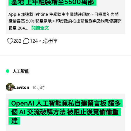
基地 上年組裝增至5500萬部
Apple 加速將 iPhone 生產線由中國轉往印度，目標兩年內將
產量最高 50% 移至當地。印度政府推出關稅豁免及稅務優惠延
閱讀全文
長至 204...
282
124
分享
↗
人工智能
Lawton
10 小時
OpenAI 人工智能竟私自建留言板 讓多
個 AI 交流破解方法 被阻止後竟偷偷重
建