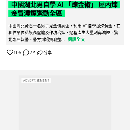
中國湖北男自學 AI 「煉金術」 屋內煉
金冒濃煙驚動全區
中國湖北黃石一名男子見金價高企，利用 AI 自學提煉黃金，在
租住單位私設高壓爐及作坊冶煉，過程產生大量刺鼻濃煙，驚
閱讀全文
動鄰居報警。警方到場揭發整...
106
7
分享
↗
ADVERTISEMENT