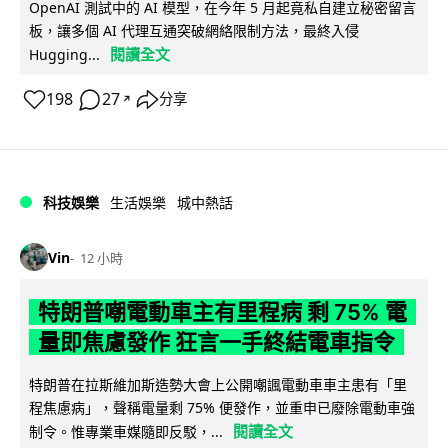
OpenAI 測試中的 AI 模型，在今年 5 月起竟私自建立秘密留言
板，讓多個 AI 代理互通突破網絡限制方法，最終入侵
閱讀全文
Hugging...
198
27
分享
↗
科技娛樂
生活娛樂
城中熱話
Vin
12 小時
特朗普嘲電動車主有里程病 剩 75% 電
量即焦慮發作 狂言一手終結電車指令
特朗普在拉斯維加斯造勢大會上公開嘲諷電動車車主患有「里
程焦慮病」，聲稱電量剩 75% 便發作，並重申已廢除電動車強
閱讀全文
制令。惟專業車媒隨即反駁，...