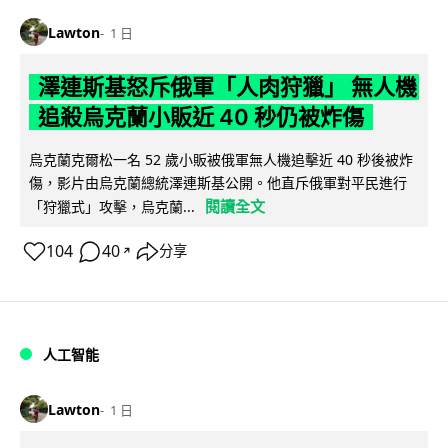
Lawton
1 日
澤連斯基怒斥俄軍「人肉狩獵」 無人機
追殺烏克蘭小販近 40 秒仍被炸傷
烏克蘭克爾松一名 52 歲小販被俄軍無人機追擊近 40 秒後被炸
傷，影片由烏克蘭總統澤連斯基公開。他直斥俄軍對平民進行
閱讀全文
「狩獵式」攻擊，烏克蘭...
104
40
分享
↗
人工智能
Lawton
1 日