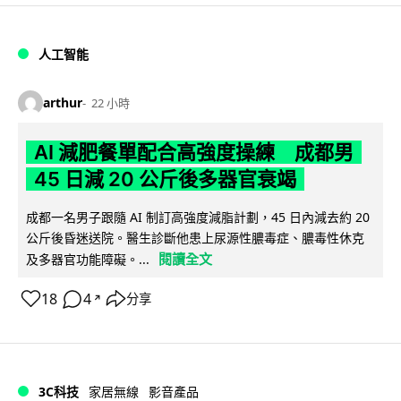
人工智能
arthur
22 小時
AI 減肥餐單配合高強度操練 成都男
45 日減 20 公斤後多器官衰竭
成都一名男子跟隨 AI 制訂高強度減脂計劃，45 日內減去約 20
公斤後昏迷送院。醫生診斷他患上尿源性膿毒症、膿毒性休克
閱讀全文
及多器官功能障礙。...
18
4
分享
↗
3C科技
家居無線
影音產品