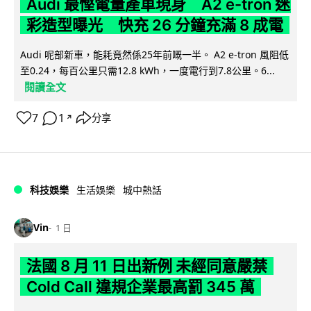
Audi 最慳電量產車現身 A2 e-tron 迷
彩造型曝光 快充 26 分鐘充滿 8 成電
Audi 呢部新車，能耗竟然係25年前嘅一半。 A2 e-tron 風阻低
至0.24，每百公里只需12.8 kWh，一度電行到7.8公里。6...
閱讀全文
7
1
分享
↗
科技娛樂
生活娛樂
城中熱話
Vin
1 日
法國 8 月 11 日出新例 未經同意嚴禁
Cold Call 違規企業最高罰 345 萬