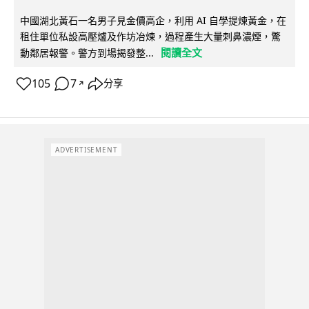
中國湖北黃石一名男子見金價高企，利用 AI 自學提煉黃金，在
租住單位私設高壓爐及作坊冶煉，過程產生大量刺鼻濃煙，驚
閱讀全文
動鄰居報警。警方到場揭發整...
105
7
分享
↗
ADVERTISEMENT