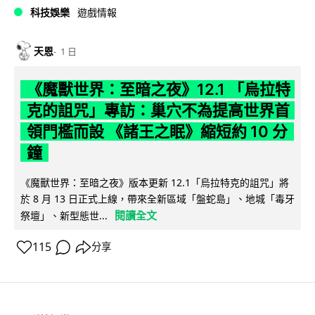
科技娛樂
遊戲情報
天恩
1 日
《魔獸世界：至暗之夜》12.1 「烏拉特
克的詛咒」專訪：巢穴不為提高世界首
領門檻而設 《諸王之眠》縮短約 10 分
鐘
《魔獸世界：至暗之夜》版本更新 12.1「烏拉特克的詛咒」將
於 8 月 13 日正式上線，帶來全新區域「盤蛇島」、地城「毒牙
閱讀全文
祭壇」、新型態世...
115
分享