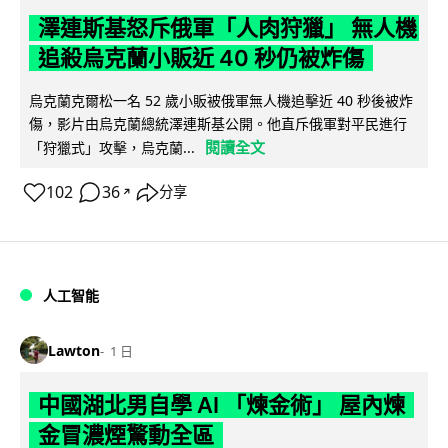
澤連斯基怒斥俄軍「人肉狩獵」 無人機
追殺烏克蘭小販近 40 秒仍被炸傷
烏克蘭克爾松一名 52 歲小販被俄軍無人機追擊近 40 秒後被炸
傷，影片由烏克蘭總統澤連斯基公開。他直斥俄軍對平民進行
閱讀全文
「狩獵式」攻擊，烏克蘭...
102
36
分享
↗
人工智能
Lawton
1 日
中國湖北男自學 AI 「煉金術」 屋內煉
金冒濃煙驚動全區