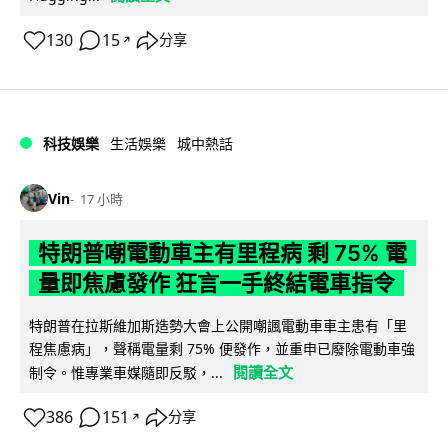
130
15
分享
↗
科技娛樂
生活娛樂
城中熱話
Vin
17 小時
特朗普嘲電動車主有里程病 剩 75% 電
量即焦慮發作 狂言一手終結電車指令
特朗普在拉斯維加斯造勢大會上公開嘲諷電動車車主患有「里
程焦慮病」，聲稱電量剩 75% 便發作，並重申已廢除電動車強
閱讀全文
制令。惟專業車媒隨即反駁，...
386
151
分享
↗