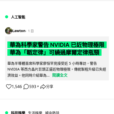
人工智能
Lawton
1 日
華為科學家警告 NVIDIA 已近物理極限
華為「韜定律」可繞過摩爾定律瓶頸
華為半導體首席科學家廖恒罕見接受近 5 小時專訪，警告
NVIDIA 等西方晶片巨頭正逼近物理極限，傳統製程升級已失經
閱讀全文
濟效益。他同時介紹華為...
1,546
593
分享
↗
科技娛樂
生活娛樂
城中熱話