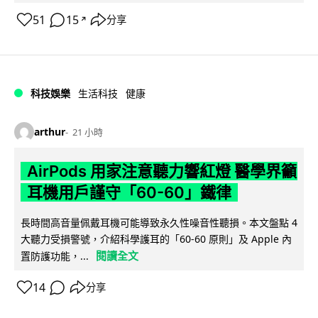
51
15
分享
↗
科技娛樂
生活科技
健康
arthur
21 小時
AirPods 用家注意聽力響紅燈 醫學界籲
耳機用戶謹守「60-60」鐵律
長時間高音量佩戴耳機可能導致永久性噪音性聽損。本文盤點 4
大聽力受損警號，介紹科學護耳的「60-60 原則」及 Apple 內
閱讀全文
置防護功能，...
14
分享