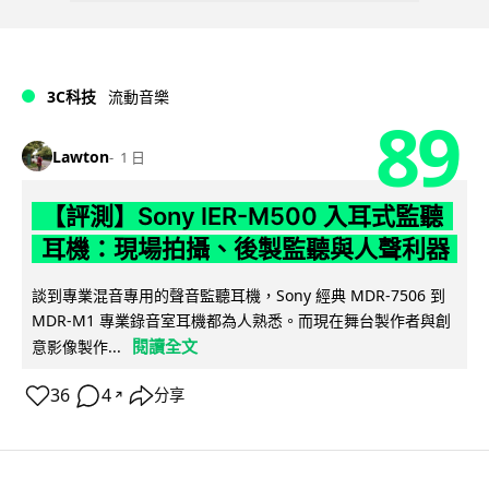
3C科技
流動音樂
89
Lawton
1 日
【評測】Sony IER-M500 入耳式監聽
耳機：現場拍攝、後製監聽與人聲利器
談到專業混音專用的聲音監聽耳機，Sony 經典 MDR-7506 到
MDR-M1 專業錄音室耳機都為人熟悉。而現在舞台製作者與創
閱讀全文
意影像製作...
36
4
分享
↗