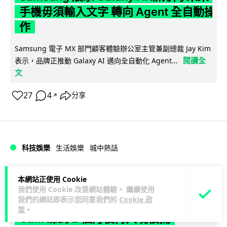
手機毋須輸入文字 轉向 Agent 全自動操
作
Samsung 電子 MX 部門顧客體驗辦公室主管兼副總裁 Jay Kim
閱讀全
表示，品牌正推動 Galaxy AI 邁向全自動化 Agent...
文
27
4
分享
↗
科技娛樂
生活娛樂
城中熱話
Lawton
1 日
本網站正使用 Cookie
我們使用 Cookie 改善網站體驗。 繼續使用
我們的網站即表示您同意我們的
Cookie 政
港夫婦澳門的士拾相機 據為己有被的士
策
。
Cam 睇到 2 個月後再入境被捕