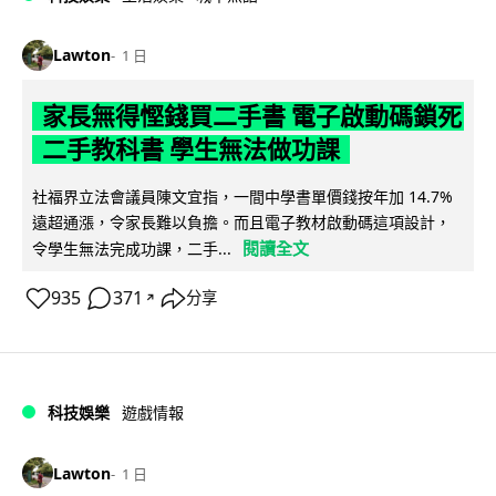
Lawton
1 日
家長無得慳錢買二手書 電子啟動碼鎖死
二手教科書 學生無法做功課
社福界立法會議員陳文宜指，一間中學書單價錢按年加 14.7%
遠超通漲，令家長難以負擔。而且電子教材啟動碼這項設計，
閱讀全文
令學生無法完成功課，二手...
935
371
分享
↗
科技娛樂
遊戲情報
Lawton
1 日