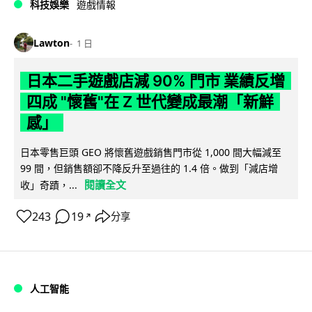
科技娛樂
遊戲情報
Lawton
1 日
日本二手遊戲店減 90% 門市 業績反增
四成 "懷舊"在 Z 世代變成最潮「新鮮
感」
日本零售巨頭 GEO 將懷舊遊戲銷售門市從 1,000 間大幅減至
99 間，但銷售額卻不降反升至過往的 1.4 倍。做到「減店增
閱讀全文
收」奇蹟，...
243
19
分享
↗
人工智能