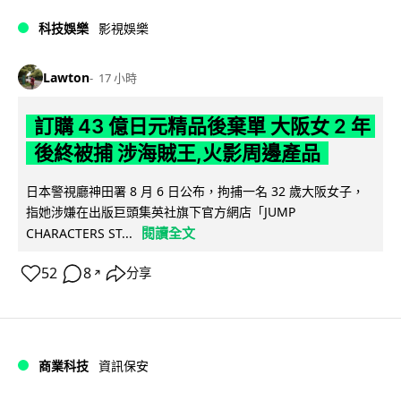
科技娛樂
影視娛樂
Lawton
17 小時
訂購 43 億日元精品後棄單 大阪女 2 年
後終被捕 涉海賊王,火影周邊產品
日本警視廳神田署 8 月 6 日公布，拘捕一名 32 歲大阪女子，
指她涉嫌在出版巨頭集英社旗下官方網店「JUMP
閱讀全文
CHARACTERS ST...
52
8
分享
↗
商業科技
資訊保安