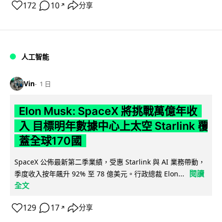
172
10
分享
↗
人工智能
Vin
1 日
Elon Musk: SpaceX 將挑戰萬億年收
入 目標明年數據中心上太空 Starlink 覆
蓋全球170國
SpaceX 公佈最新第二季業績，受惠 Starlink 與 AI 業務帶動，
閱讀
季度收入按年飆升 92% 至 78 億美元。行政總裁 Elon...
全文
129
17
分享
↗