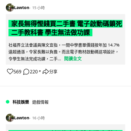
Lawton
15 小時
家長無得慳錢買二手書 電子啟動碼鎖死
二手教科書 學生無法做功課
社福界立法會議員陳文宜指，一間中學書單價錢按年加 14.7%
遠超通漲，令家長難以負擔。而且電子教材啟動碼這項設計，
閱讀全文
令學生無法完成功課，二手...
569
220
分享
↗
科技娛樂
遊戲情報
Lawton
16 小時