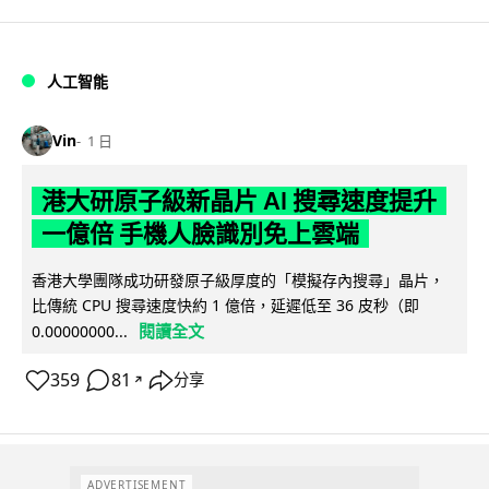
人工智能
Vin
1 日
港大研原子級新晶片 AI 搜尋速度提升
一億倍 手機人臉識別免上雲端
香港大學團隊成功研發原子級厚度的「模擬存內搜尋」晶片，
比傳統 CPU 搜尋速度快約 1 億倍，延遲低至 36 皮秒（即
閱讀全文
0.00000000...
359
81
分享
↗
ADVERTISEMENT