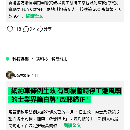
香港警方聯同澳門司警搗破以養生咖啡生意包裝的虛擬貨幣投
資騙局 Fun Coffee，兩地共拘捕 8 人，接獲逾 200 宗舉報，涉
閱讀全文
款 9,4...
118
9
分享
↗
科技娛樂
生活科技
智慧城市
Lawton
1 日
網約車條例生效 有司機暫時停工避風頭
的士業界籲白牌 "改邪歸正"
規管網約車法例大部分條文已於 8 月 3 日生效，的士業界就期
望白牌車司機，能夠「改邪歸正」回流駕駛的士。新例大幅提
閱讀全文
高罰則，首次定罪最高罰款...