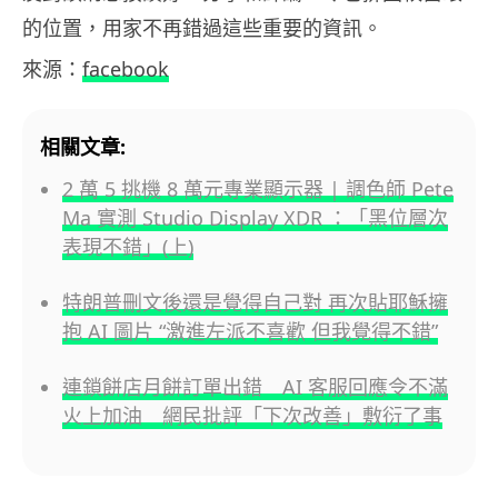
的位置，用家不再錯過這些重要的資訊。
來源：
facebook
相關文章:
2 萬 5 挑機 8 萬元專業顯示器 | 調色師 Pete
Ma 實測 Studio Display XDR ：「黑位層次
表現不錯」(上)
特朗普刪文後還是覺得自己對 再次貼耶穌擁
抱 AI 圖片 “激進左派不喜歡 但我覺得不錯”
連鎖餅店月餅訂單出錯 AI 客服回應令不滿
火上加油 網民批評「下次改善」敷衍了事