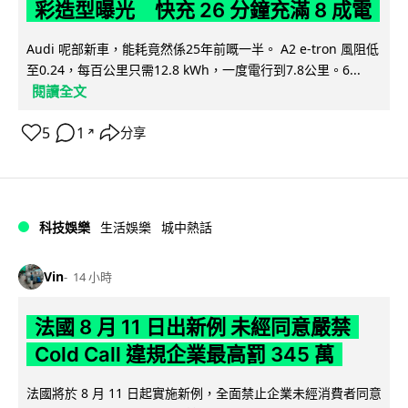
彩造型曝光 快充 26 分鐘充滿 8 成電
Audi 呢部新車，能耗竟然係25年前嘅一半。 A2 e-tron 風阻低
至0.24，每百公里只需12.8 kWh，一度電行到7.8公里。6...
閱讀全文
5
1
分享
↗
科技娛樂
生活娛樂
城中熱話
Vin
14 小時
法國 8 月 11 日出新例 未經同意嚴禁
Cold Call 違規企業最高罰 345 萬
法國將於 8 月 11 日起實施新例，全面禁止企業未經消費者同意