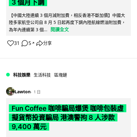
3 個月下調
【中國大陸連續 3 個月減附加費，相反香港不斷加價】中國大
陸多家航空公司自 8 月 5 日起再度下調內陸航線燃油附加費，
閱讀全文
為年內連續第 3 個...
31
5
分享
↗
科技娛樂
生活科技
區塊鏈
Lawton
1 日
Fun Coffee 咖啡騙局爆煲 咖啡包裝虛
擬貨幣投資騙局 港澳警拘 8 人涉款
9,400 萬元