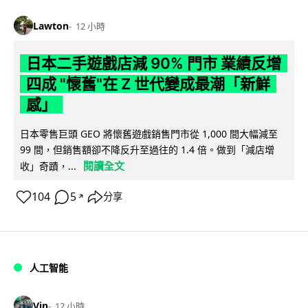
Lawton
12 小時
日本二手遊戲店減 90% 門市 業績反增
四成 "懷舊"在 Z 世代變成最潮「新鮮
感」
日本零售巨頭 GEO 將懷舊遊戲銷售門市從 1,000 間大幅減至
99 間，但銷售額卻不降反升至過往的 1.4 倍。做到「減店增
閱讀全文
收」奇蹟，...
104
5
分享
↗
人工智能
Vin
12 小時