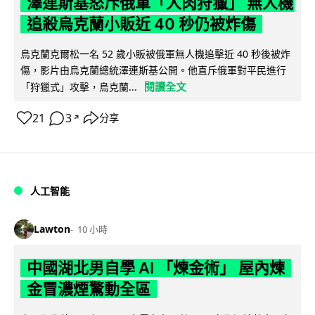
澤連斯基怒斥俄軍「人肉狩獵」 無人機
追殺烏克蘭小販近 40 秒仍被炸傷
烏克蘭克爾松一名 52 歲小販被俄軍無人機追擊近 40 秒後被炸
傷，影片由烏克蘭總統澤連斯基公開。他直斥俄軍對平民進行
閱讀全文
「狩獵式」攻擊，烏克蘭...
21
3
分享
↗
人工智能
Lawton
10 小時
中國湖北男自學 AI 「煉金術」 屋內煉
金冒濃煙驚動全區