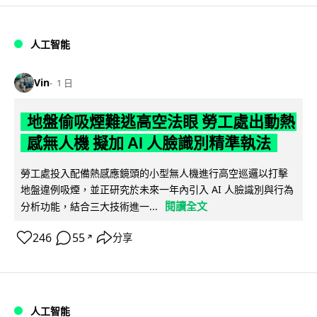
人工智能
Vin
1 日
地盤偷吸煙難逃高空法眼 勞工處出動熱
感無人機 擬加 AI 人臉識別精準執法
勞工處投入配備熱感應鏡頭的小型無人機進行高空巡邏以打擊
地盤違例吸煙，並正研究於未來一年內引入 AI 人臉識別與行為
閱讀全文
分析功能，結合三大技術進一...
246
55
分享
↗
人工智能