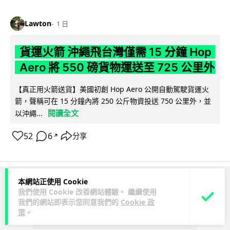
Lawton
1 日
貨運火箭 沖繩飛台灣僅需 15 分鐘 Hop
Aero 將 550 磅貨物運送至 725 公里外
【真正用火箭送貨】美國初創 Hop Aero 公開自動駕駛貨運火
箭，聲稱可在 15 分鐘內將 250 公斤物資投送 750 公里外，並
閱讀全文
以沖繩...
52
6
分享
↗
本網站正使用 Cookie
ADVERTISEMENT
我們使用 Cookie 改善網站體驗。 繼續使用
我們的網站即表示您同意我們的
Cookie 政
策
。