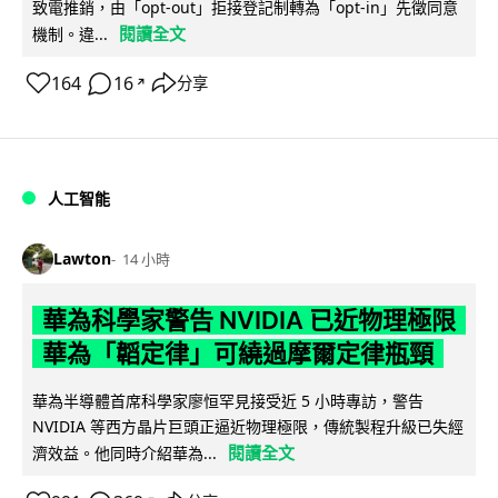
致電推銷，由「opt-out」拒接登記制轉為「opt-in」先徵同意
閱讀全文
機制。違...
164
16
分享
↗
人工智能
Lawton
14 小時
華為科學家警告 NVIDIA 已近物理極限
華為「韜定律」可繞過摩爾定律瓶頸
華為半導體首席科學家廖恒罕見接受近 5 小時專訪，警告
NVIDIA 等西方晶片巨頭正逼近物理極限，傳統製程升級已失經
閱讀全文
濟效益。他同時介紹華為...