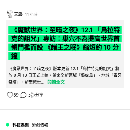
天恩
11 小時
《魔獸世界：至暗之夜》12.1 「烏拉特
克的詛咒」專訪：巢穴不為提高世界首
領門檻而設 《諸王之眠》縮短約 10 分
鐘
《魔獸世界：至暗之夜》版本更新 12.1「烏拉特克的詛咒」將
於 8 月 13 日正式上線，帶來全新區域「盤蛇島」、地城「毒牙
閱讀全文
祭壇」、新型態世...
69
分享
科技娛樂
遊戲情報