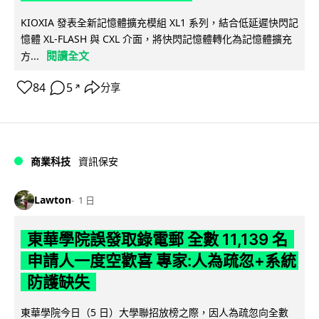
KIOXIA 發表全新記憶體擴充模組 XL1 系列，結合低延遲快閃記
憶體 XL-FLASH 與 CXL 介面，將快閃記憶體轉化為記憶體擴充
閱讀全文
方...
84
5
分享
↗
商業科技
資訊保安
Lawton
1 日
東華學院誤發取錄電郵 全數 11,139 名
申請人一度空歡喜 專家:人為疏忽+系統
防護缺失
東華學院今日（5 日）大學聯招放榜之際，因人為疏忽向全數