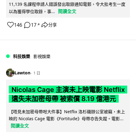
11,139 名課程申請人錯誤發出取錄通知電郵，令大批考生一度
閱讀全文
以為獲得學位取錄，事...
146
17
分享
↗
科技娛樂
影視娛樂
Lawton
1 日
Nicolas Cage 主演未上映電影 Netflix
遺失未加密母帶 被索償 8.19 億港元
【唔見未加密母帶咁大件事】Netflix 洛杉磯辦公室被竊，未上
映的 Nicolas Cage 電影《Fortitude》母帶亦告失蹤。電影...
閱讀全文