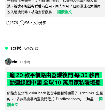
一對香港夫婦今年 5 月遊澳門乘的士拾獲他人遺留相機及電
池，拾遺不報並帶返香港自用。兩人本月 2 日經港珠澳大橋再
閱讀全文
次入境澳門時，被治安警察局...
376
56
分享
↗
3C科技
家居無線
Vin
17 小時
逾 20 款平價路由器爆後門 每 35 秒自
動連線回中國 全球 10 萬用家私隱堪憂
網絡安全公司 VulnCheck 揭發中國智博通電子（Zbtlink）生產
閱
的 20 多款路由器內置後門程式「Endlessdoors」（無盡...
讀全文