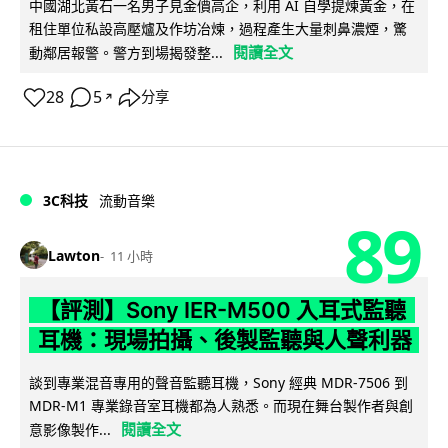
中國湖北黃石一名男子見金價高企，利用 AI 自學提煉黃金，在
租住單位私設高壓爐及作坊冶煉，過程產生大量刺鼻濃煙，驚
閱讀全文
動鄰居報警。警方到場揭發整...
28
5
分享
↗
3C科技
流動音樂
89
Lawton
11 小時
【評測】Sony IER-M500 入耳式監聽
耳機：現場拍攝、後製監聽與人聲利器
談到專業混音專用的聲音監聽耳機，Sony 經典 MDR-7506 到
MDR-M1 專業錄音室耳機都為人熟悉。而現在舞台製作者與創
閱讀全文
意影像製作...