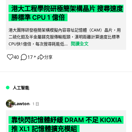
港大工程學院研極簡架構晶片 搜尋速度
勝標準 CPU 1 億倍
港大團隊研發極簡架構模擬內容尋址記憶體（CAM）晶片，用
二硫化鉬及半金屬銻克服傳輸瓶頸，漢明距離計算速度比標準
閱讀全文
CPU快1億倍，每次搜尋耗能低...
40
17
分享
↗
人工智能
Lawton
1 日
靠快閃記憶體紓緩 DRAM 不足 KIOXIA
推 XL1 記憶體擴充模組