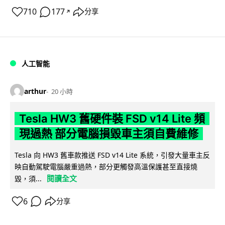
710
177
分享
↗
人工智能
arthur
20 小時
Tesla HW3 舊硬件裝 FSD v14 Lite 頻
現過熱 部分電腦損毀車主須自費維修
Tesla 向 HW3 舊車款推送 FSD v14 Lite 系統，引發大量車主反
映自動駕駛電腦嚴重過熱，部分更觸發高溫保護甚至直接燒
閱讀全文
毀，須...
6
分享