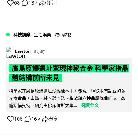
68
13
分享
↗
科技娛樂
生活娛樂
城中熱話
Lawton
6 小時
廣島原爆遺址驚現神秘合金 科學家指晶
體結構前所未見
科學家在廣島原爆遺址沙灘樣本中，發現一種從未有記錄的多
元素合金，由鐵、鉻、鎳、錳、鉬及鋁六種金屬混合而成，晶
閱讀全文
體結構獨特。研究由佛羅倫斯大學...
106
16
分享
↗