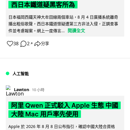
西日本鐵道疑黑客所為
日本福岡西鐵天神大牟田線兩個車站，8 月 4 日廣播系統離奇
播出粗俗歌聲，西日本鐵道懷疑遭第三方非法入侵，正調查事
閱讀全文
件並考慮報案。網上一度傳言...
38
2
分享
↗
人工智能
Lawton
10 小時
阿里 Qwen 正式駁入 Apple 生態 中國
大陸 Mac 用戶率先使用
Apple 於 2026 年 8 月 8 日公布指引，確認中國大陸合資格