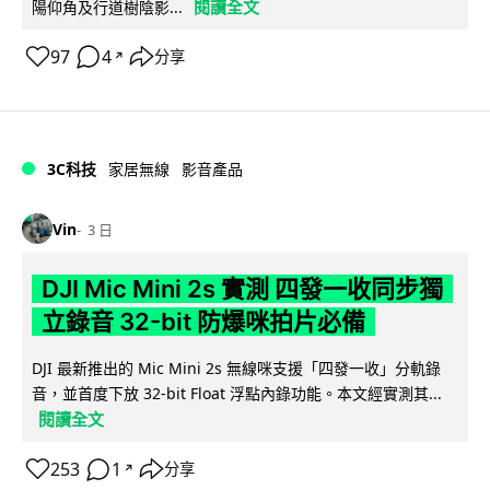
閱讀全文
陽仰角及行道樹陰影...
97
4
分享
↗
3C科技
家居無線
影音產品
Vin
3 日
DJI Mic Mini 2s 實測 四發一收同步獨
立錄音 32-bit 防爆咪拍片必備
DJI 最新推出的 Mic Mini 2s 無線咪支援「四發一收」分軌錄
音，並首度下放 32-bit Float 浮點內錄功能。本文經實測其...
閱讀全文
253
1
分享
↗