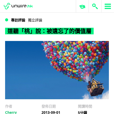
WWDC 2026
GenAI 與雲端科技專區
ERP 與商業 AI
道聽「桃」說：被遺忘了的價值層
專訪評論
獨立評論
道聽「桃」說：被遺忘了的價值層
作者
發佈日期
閱讀時間
Cherry
2013-09-01
5分鐘