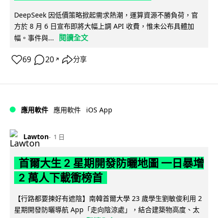
DeepSeek 因低價策略掀起需求熱潮，運算資源不勝負荷，官
方於 8 月 6 日宣布即將大幅上調 API 收費，惟未公布具體加
閱讀全文
幅。事件與...
69
20
分享
↗
iOS App
應用軟件
應用軟件
Lawton
1 日
首爾大生 2 星期開發防曬地圖 一日暴增
2 萬人下載衝榜首
【行路都要揀好有遮陰】南韓首爾大學 23 歲學生劉敏俊利用 2
星期開發防曬導航 App「走向陰涼處」，結合建築物高度、太