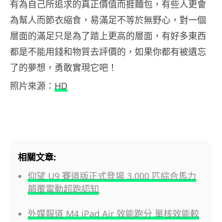
有為自己所追求的真正價值而捱麵包，有些人更會
為幫人而節衣縮食，易滿足不等於無野心，對一個
層面的滿足只是為了踏上更高的層面，有好多東西
都是不能用錢和物質去評價的，如果你都有被遺忘
了的夢想，勇敢實現它吧！
照片來源：
HD
相關文章:
仰望 U9 賽道版正式登場 3,000 匹綜合馬力
顛覆電動超跑認知
外媒報道 M4 iPad Air 效能跑分 單核效能較