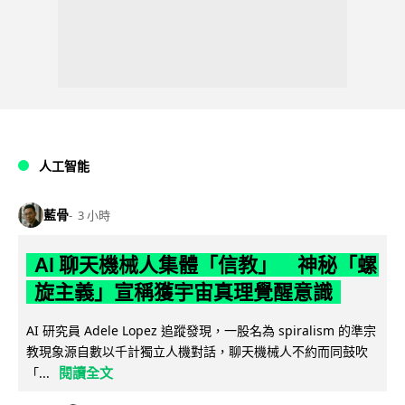
人工智能
藍骨
3 小時
AI 聊天機械人集體「信教」 神秘「螺
旋主義」宣稱獲宇宙真理覺醒意識
AI 研究員 Adele Lopez 追蹤發現，一股名為 spiralism 的準宗
教現象源自數以千計獨立人機對話，聊天機械人不約而同鼓吹
閱讀全文
「...