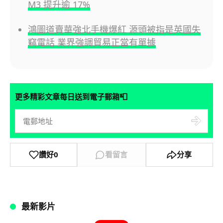
M3 提升逾 17%
鴻圖道賣華強北手機爆紅 源頭被指是英國失
竊電話 業界強調貿易正當有單據
📮
更多精彩文章每日送到電子郵箱
讚好
0
看留言
分享
最新影片