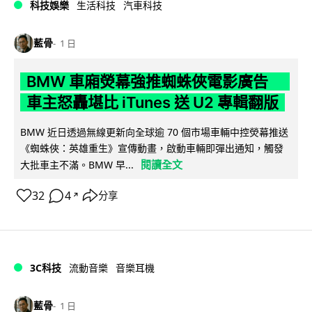
科技娛樂
生活科技
汽車科技
藍骨
1 日
BMW 車廂熒幕強推蜘蛛俠電影廣告
車主怒轟堪比 iTunes 送 U2 專輯翻版
BMW 近日透過無線更新向全球逾 70 個市場車輛中控熒幕推送
《蜘蛛俠：英雄重生》宣傳動畫，啟動車輛即彈出通知，觸發
閱讀全文
大批車主不滿。BMW 早...
32
4
分享
↗
3C科技
流動音樂
音樂耳機
藍骨
1 日