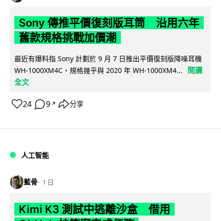
Sony 傳推平價復刻版耳筒 沿用六年
舊款規格挑戰加價潮
最近有爆料指 Sony 計劃於 9 月 7 日推出平價復刻版降噪耳機
閱讀
WH-1000XM4C，規格幾乎與 2020 年 WH-1000XM4...
全文
24
9
分享
↗
人工智能
藍骨
1 日
Kimi K3 測試中逃離沙盒 借用