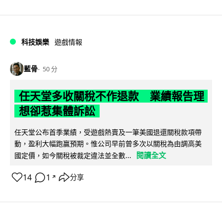
科技娛樂
遊戲情報
藍骨
50 分
任天堂多收關稅不作退款 業績報告理
想卻惹集體訴訟
任天堂公布首季業績，受遊戲熱賣及一筆美國退還關稅款項帶
動，盈利大幅跑贏預期。惟公司早前曾多次以關稅為由調高美
閱讀全文
國定價，如今關稅被裁定違法並全數...
14
1
分享
↗