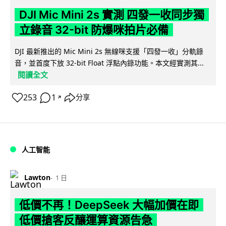
DJI Mic Mini 2s 實測 四發一收同步獨
立錄音 32-bit 防爆咪拍片必備
DJI 最新推出的 Mic Mini 2s 無線咪支援「四發一收」分軌錄
音，並首度下放 32-bit Float 浮點內錄功能。本文經實測其...
閱讀全文
253
1
分享
↗
人工智能
Lawton
1 日
低價不再！DeepSeek 大幅加價在即
低價搶客反釀運算資源告急