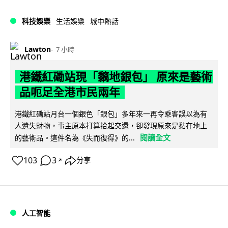
科技娛樂
生活娛樂
城中熱話
Lawton
7 小時
港鐵紅磡站現「黐地銀包」 原來是藝術
品呃足全港市民兩年
港鐵紅磡站月台一個銀色「銀包」多年來一再令乘客誤以為有
人遺失財物，事主原本打算拾起交還，卻發現原來是黏在地上
閱讀全文
的藝術品。這件名為《失而復得》的...
103
3
分享
↗
人工智能