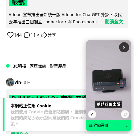
帳號
Adobe 宣布推出全新統一版 Adobe for ChatGPT 外掛，取代
閱讀全文
去年推出三個獨立 connector，將 Photoshop、...
144
11
分享
↗
×
3C科技
家居無線
影音產品
Vin
3 日
DJI Mic Mini 2s 實測 四發一收同步獨
本網站正使用 Cookie
立錄音 32-bit 防爆咪拍片必備
我們使用 Cookie 改善網站體驗。 繼續使用
🎵
⛶
我們的網站即表示您同意我們的
Cookie 政
DJI 最新推出的 Mic Mini 2s 無線咪支援「四發一收」分軌錄
策
。
📖 詳細評測
→
音，並首度下放 32-bit Float 浮點內錄功能。本文經實測其...