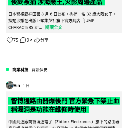
後終被捕 涉海賊王,火影周邊產品
日本警視廳神田署 8 月 6 日公布，拘捕一名 32 歲大阪女子，
指她涉嫌在出版巨頭集英社旗下官方網店「JUMP
閱讀全文
CHARACTERS ST...
75
9
分享
↗
商業科技
資訊保安
Vin
1 日
智博通路由器爆後門 官方緊急下架止血
稱漏洞是功能在維修時使用
中國網通廠商智博通電子（Zbtlink Electronics）旗下的路由器