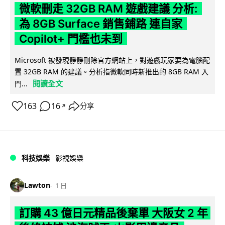
微軟刪走 32GB RAM 遊戲建議 分析:
為 8GB Surface 銷售鋪路 連自家
Copilot+ 門檻也未到
Microsoft 被發現靜靜刪除官方網站上，對遊戲玩家要為電腦配
置 32GB RAM 的建議。分析指微軟同時新推出的 8GB RAM 入
閱讀全文
門...
163
16
分享
↗
科技娛樂
影視娛樂
Lawton
1 日
訂購 43 億日元精品後棄單 大阪女 2 年