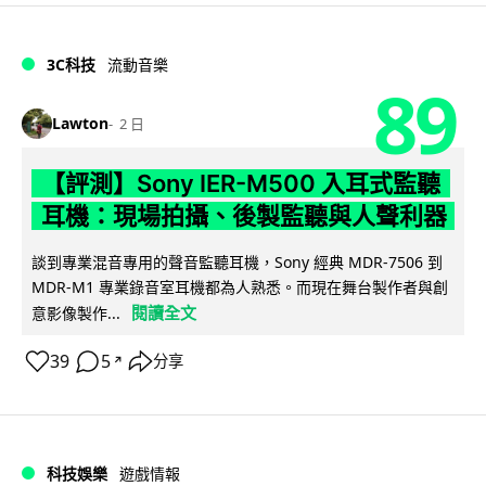
3C科技
流動音樂
89
Lawton
2 日
【評測】Sony IER-M500 入耳式監聽
耳機：現場拍攝、後製監聽與人聲利器
談到專業混音專用的聲音監聽耳機，Sony 經典 MDR-7506 到
MDR-M1 專業錄音室耳機都為人熟悉。而現在舞台製作者與創
閱讀全文
意影像製作...
39
5
分享
↗
科技娛樂
遊戲情報