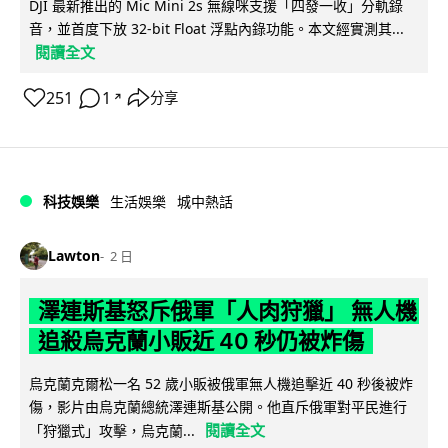
DJI 最新推出的 Mic Mini 2s 無線咪支援「四發一收」分軌錄
音，並首度下放 32-bit Float 浮點內錄功能。本文經實測其...
閱讀全文
251
1
分享
↗
科技娛樂
生活娛樂
城中熱話
Lawton
2 日
澤連斯基怒斥俄軍「人肉狩獵」 無人機
追殺烏克蘭小販近 40 秒仍被炸傷
烏克蘭克爾松一名 52 歲小販被俄軍無人機追擊近 40 秒後被炸
傷，影片由烏克蘭總統澤連斯基公開。他直斥俄軍對平民進行
閱讀全文
「狩獵式」攻擊，烏克蘭...