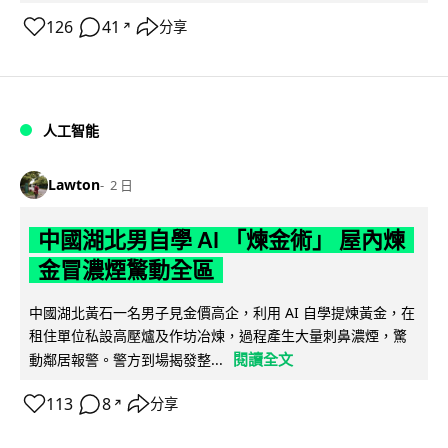
126
41
分享
↗
人工智能
Lawton
2 日
中國湖北男自學 AI 「煉金術」 屋內煉
金冒濃煙驚動全區
中國湖北黃石一名男子見金價高企，利用 AI 自學提煉黃金，在
租住單位私設高壓爐及作坊冶煉，過程產生大量刺鼻濃煙，驚
閱讀全文
動鄰居報警。警方到場揭發整...
113
8
分享
↗