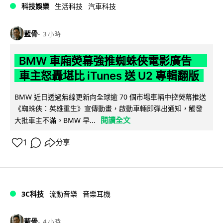
科技娛樂
生活科技
汽車科技
藍骨
3 小時
BMW 車廂熒幕強推蜘蛛俠電影廣告
車主怒轟堪比 iTunes 送 U2 專輯翻版
BMW 近日透過無線更新向全球逾 70 個市場車輛中控熒幕推送
《蜘蛛俠：英雄重生》宣傳動畫，啟動車輛即彈出通知，觸發
閱讀全文
大批車主不滿。BMW 早...
1
分享
3C科技
流動音樂
音樂耳機
藍骨
4 小時