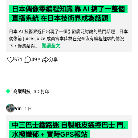
日本偶像零編程知識 靠 AI 搞了一整個
直播系統 在日本技術界成為話題
日本 AI 技術界近日出現了一個引發廣泛討論的熱門話題：日本
偶像前 Juice=Juice 成員宮本佳林在完全沒有編程經驗的情況
閱讀全文
下，僅憑藉與...
571
49
分享
↗
商業科技
3D 打印
Vin
1 日
中三巴士鐵路迷 自製紙皮遙控巴士 門,
水撥識郁 + 實時GPS報站