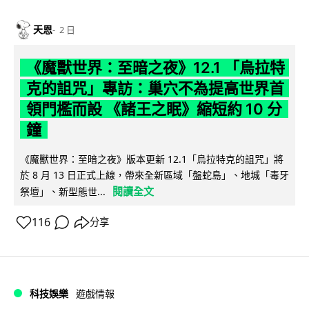
天恩
2 日
《魔獸世界：至暗之夜》12.1 「烏拉特
克的詛咒」專訪：巢穴不為提高世界首
領門檻而設 《諸王之眠》縮短約 10 分
鐘
《魔獸世界：至暗之夜》版本更新 12.1「烏拉特克的詛咒」將
於 8 月 13 日正式上線，帶來全新區域「盤蛇島」、地城「毒牙
閱讀全文
祭壇」、新型態世...
116
分享
科技娛樂
遊戲情報