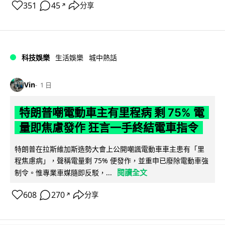
351
45
分享
↗
科技娛樂
生活娛樂
城中熱話
Vin
1 日
特朗普嘲電動車主有里程病 剩 75% 電
量即焦慮發作 狂言一手終結電車指令
特朗普在拉斯維加斯造勢大會上公開嘲諷電動車車主患有「里
程焦慮病」，聲稱電量剩 75% 便發作，並重申已廢除電動車強
閱讀全文
制令。惟專業車媒隨即反駁，...
608
270
分享
↗