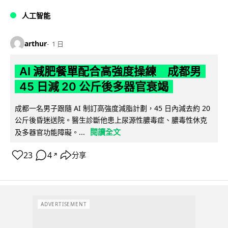
人工智能
arthur
1 日
AI 減肥餐單配合高強度操練 成都男
45 日減 20 公斤後多器官衰竭
成都一名男子跟隨 AI 制訂高強度減脂計劃，45 日內減去約 20
公斤後昏迷送院。醫生診斷他患上尿源性膿毒症、膿毒性休克
閱讀全文
及多器官功能障礙。...
23
4
分享
↗
ADVERTISEMENT