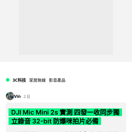
3C科技
家居無線
影音產品
Vin
2 日
DJI Mic Mini 2s 實測 四發一收同步獨
立錄音 32-bit 防爆咪拍片必備