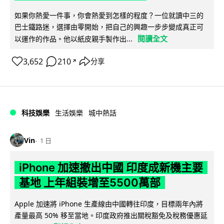
如果你熱愛一件事，你會熱愛到怎樣的程度？一位就讀中三的
巴士鐵路迷，選擇由零開始，把自己的興趣一步步變成真正可
閱讀全文
以運作的作品。他以紙皮親手製作出...
3,652
210
分享
↗
科技娛樂
生活娛樂
城中熱話
Vin
1 日
iPhone 加速撤出中國 印度成新機主要
基地 上年組裝增至5500萬部
Apple 加速將 iPhone 生產線由中國轉往印度，目標兩年內將
產量最高 50% 移至當地。印度政府推出關稅豁免及稅務優惠延