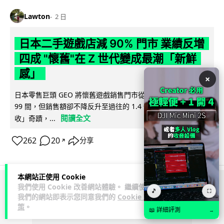
Lawton
2 日
日本二手遊戲店減 90% 門市 業績反增
四成 "懷舊"在 Z 世代變成最潮「新鮮
感」
×
日本零售巨頭 GEO 將懷舊遊戲銷售門市從 1,000 間大幅減至
99 間，但銷售額卻不降反升至過往的 1.4 倍。做到「減店增
閱讀全文
收」奇蹟，...
262
20
分享
↗
本網站正使用 Cookie
我們使用 Cookie 改善網站體驗。 繼續使用
ADVERTISEMENT
🎵
⛶
我們的網站即表示您同意我們的
Cookie 政
策
。
📖 詳細評測
→