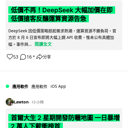
低價不再！DeepSeek 大幅加價在即
低價搶客反釀運算資源告急
DeepSeek 因低價策略掀起需求熱潮，運算資源不勝負荷，官
方於 8 月 6 日宣布即將大幅上調 API 收費，惟未公布具體加
閱讀全文
幅。事件與...
53
16
分享
↗
iOS App
應用軟件
應用軟件
Lawton
13 小時
首爾大生 2 星期開發防曬地圖 一日暴增
2 萬人下載衝榜首