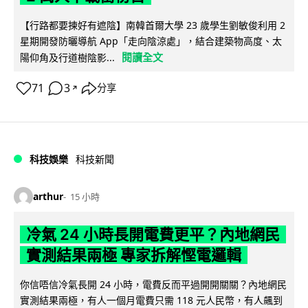
【行路都要揀好有遮陰】南韓首爾大學 23 歲學生劉敏俊利用 2
星期開發防曬導航 App「走向陰涼處」，結合建築物高度、太
閱讀全文
陽仰角及行道樹陰影...
71
3
分享
↗
科技娛樂
科技新聞
arthur
15 小時
冷氣 24 小時長開電費更平？內地網民
實測結果兩極 專家拆解慳電邏輯
你信唔信冷氣長開 24 小時，電費反而平過開開關關？內地網民
實測結果兩極，有人一個月電費只需 118 元人民幣，有人飆到