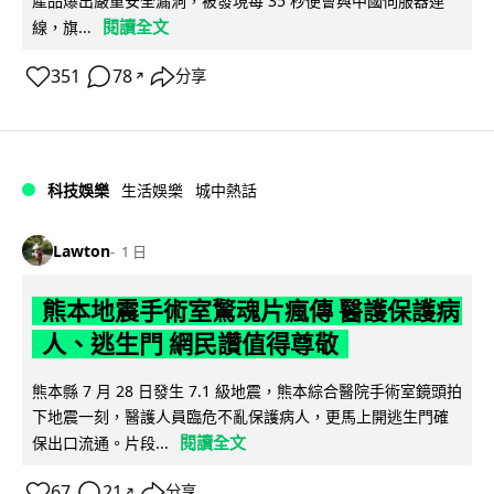
產品爆出嚴重安全漏洞，被發現每 35 秒便會與中國伺服器連
閱讀全文
線，旗...
351
78
分享
↗
科技娛樂
生活娛樂
城中熱話
Lawton
1 日
熊本地震手術室驚魂片瘋傳 醫護保護病
人、逃生門 網民讚值得尊敬
熊本縣 7 月 28 日發生 7.1 級地震，熊本綜合醫院手術室鏡頭拍
下地震一刻，醫護人員臨危不亂保護病人，更馬上開逃生門確
閱讀全文
保出口流通。片段...
67
21
分享
↗