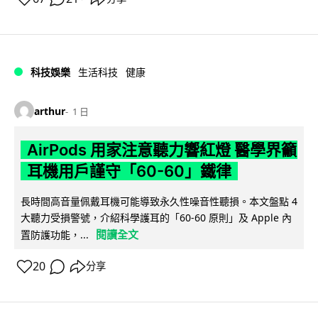
科技娛樂
生活科技
健康
arthur
1 日
AirPods 用家注意聽力響紅燈 醫學界籲
耳機用戶謹守「60-60」鐵律
長時間高音量佩戴耳機可能導致永久性噪音性聽損。本文盤點 4
大聽力受損警號，介紹科學護耳的「60-60 原則」及 Apple 內
閱讀全文
置防護功能，...
20
分享