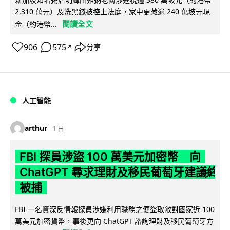
2,310 萬元）及洗黑錢被控上法庭，家中更藏逾 240 萬坡元現
閱讀全文
金（約港幣...
906
575
分享
↗
人工智能
arthur
1 日
FBI 探員涉盜 100 萬美元加密幣 向
ChatGPT 尋求理財及移民葡萄牙建議終
被捕
FBI 一名資深反情報探員涉嫌利用職務之便盜取敵對國家近 100
萬美元加密貨幣，事後更向 ChatGPT 諮詢理財及移民葡萄牙方