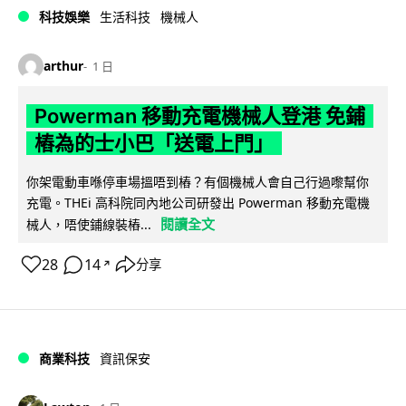
科技娛樂
生活科技
機械人
arthur
1 日
Powerman 移動充電機械人登港 免鋪
樁為的士小巴「送電上門」
你架電動車喺停車場搵唔到樁？有個機械人會自己行過嚟幫你
充電。THEi 高科院同內地公司研發出 Powerman 移動充電機
閱讀全文
械人，唔使鋪線裝樁...
28
14
分享
↗
商業科技
資訊保安