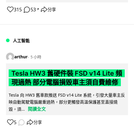
315
53
分享
↗
人工智能
arthur
5 小時
Tesla HW3 舊硬件裝 FSD v14 Lite 頻
現過熱 部分電腦損毀車主須自費維修
Tesla 向 HW3 舊車款推送 FSD v14 Lite 系統，引發大量車主反
映自動駕駛電腦嚴重過熱，部分更觸發高溫保護甚至直接燒
閱讀全文
毀，須...
5
分享