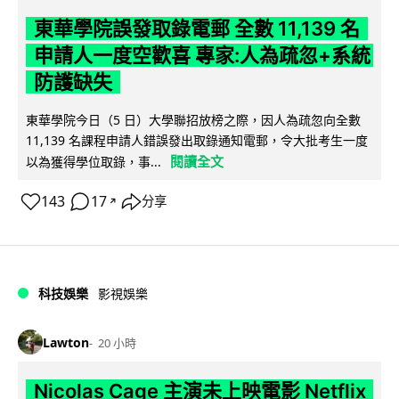
東華學院誤發取錄電郵 全數 11,139 名
申請人一度空歡喜 專家:人為疏忽+系統
防護缺失
東華學院今日（5 日）大學聯招放榜之際，因人為疏忽向全數
11,139 名課程申請人錯誤發出取錄通知電郵，令大批考生一度
閱讀全文
以為獲得學位取錄，事...
143
17
分享
↗
科技娛樂
影視娛樂
Lawton
20 小時
Nicolas Cage 主演未上映電影 Netflix