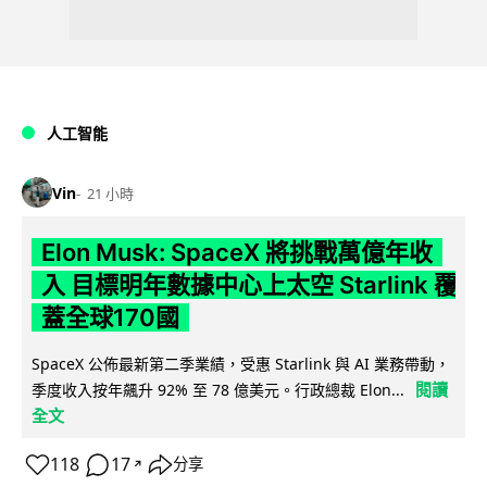
人工智能
Vin
21 小時
Elon Musk: SpaceX 將挑戰萬億年收
入 目標明年數據中心上太空 Starlink 覆
蓋全球170國
SpaceX 公佈最新第二季業績，受惠 Starlink 與 AI 業務帶動，
閱讀
季度收入按年飆升 92% 至 78 億美元。行政總裁 Elon...
全文
118
17
分享
↗