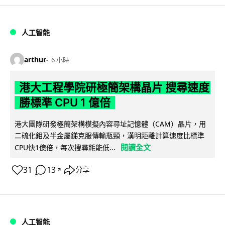
人工智能
arthur
6 小時
港大工程學院研極簡架構晶片 搜尋速度
勝標準 CPU 1 億倍
港大團隊研發極簡架構模擬內容尋址記憶體（CAM）晶片，用
二硫化鉬及半金屬銻克服傳輸瓶頸，漢明距離計算速度比標準
閱讀全文
CPU快1億倍，每次搜尋耗能低...
31
13
分享
↗
人工智能