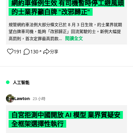
網約車條例生效 有司機暫時停工避風頭
的士業界籲白牌 "改邪歸正"
規管網約車法例大部分條文已於 8 月 3 日生效，的士業界就期
望白牌車司機，能夠「改邪歸正」回流駕駛的士。新例大幅提
閱讀全文
高罰則，首次定罪最高罰款...
191
130
分享
↗
人工智能
Lawton
23 小時
白宮拒測中國開放 AI 模型 業界質疑安
全框架選擇性執行