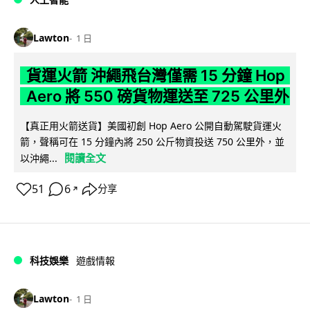
Lawton
1 日
貨運火箭 沖繩飛台灣僅需 15 分鐘 Hop
Aero 將 550 磅貨物運送至 725 公里外
【真正用火箭送貨】美國初創 Hop Aero 公開自動駕駛貨運火
箭，聲稱可在 15 分鐘內將 250 公斤物資投送 750 公里外，並
閱讀全文
以沖繩...
51
6
分享
↗
科技娛樂
遊戲情報
Lawton
1 日