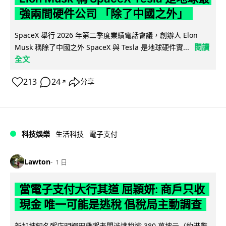
強兩間硬件公司 「除了中國之外」
SpaceX 舉行 2026 年第二季度業績電話會議，創辦人 Elon
閱讀
Musk 稱除了中國之外 SpaceX 與 Tesla 是地球硬件實...
全文
213
24
分享
↗
科技娛樂
生活科技
電子支付
Lawton
1 日
當電子支付大行其道 屈穎妍: 商戶只收
現金 唯一可能是逃稅 倡稅局主動調查
新加坡知名粥店明輝田雞粥老闆涉逃稅逾 380 萬坡元（約港幣