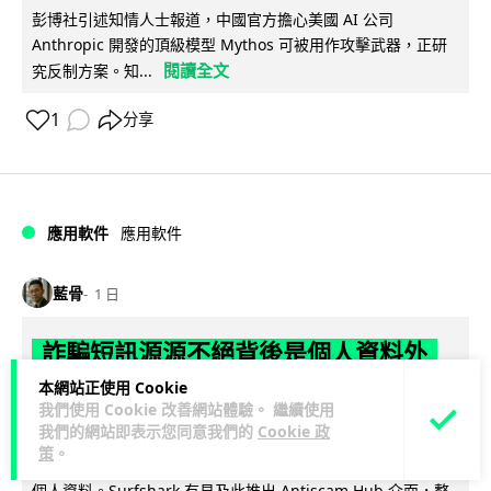
彭博社引述知情人士報道，中國官方擔心美國 AI 公司
Anthropic 開發的頂級模型 Mythos 可被用作攻擊武器，正研
閱讀全文
究反制方案。知...
1
分享
應用軟件
應用軟件
藍骨
1 日
詐騙短訊源源不絕背後是個人資料外
洩 Surfshark Antiscam Hub 由源頭
本網站正使用 Cookie
我們使用 Cookie 改善網站體驗。 繼續使用
減少數據曝光
我們的網站即表示您同意我們的
Cookie 政
策
。
隨著香港釣魚騙案大幅上升，騙徒大量發送假冒機構短訊套取
個人資料。Surfshark 有見及此推出 Antiscam Hub 介面，整