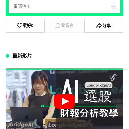
讚好
0
看留言
分享
最新影片