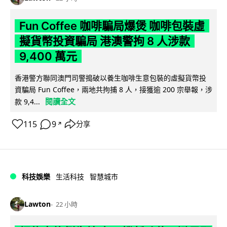
Fun Coffee 咖啡騙局爆煲 咖啡包裝虛
擬貨幣投資騙局 港澳警拘 8 人涉款
9,400 萬元
香港警方聯同澳門司警搗破以養生咖啡生意包裝的虛擬貨幣投
資騙局 Fun Coffee，兩地共拘捕 8 人，接獲逾 200 宗舉報，涉
閱讀全文
款 9,4...
115
9
分享
↗
科技娛樂
生活科技
智慧城市
Lawton
22 小時