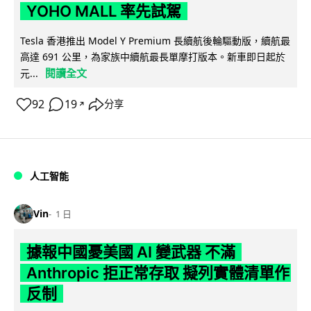
YOHO MALL 率先試駕
Tesla 香港推出 Model Y Premium 長續航後輪驅動版，續航最
高達 691 公里，為家族中續航最長單摩打版本。新車即日起於
閱讀全文
元...
92
19
分享
↗
人工智能
Vin
1 日
據報中國憂美國 AI 變武器 不滿
Anthropic 拒正常存取 擬列實體清單作
反制