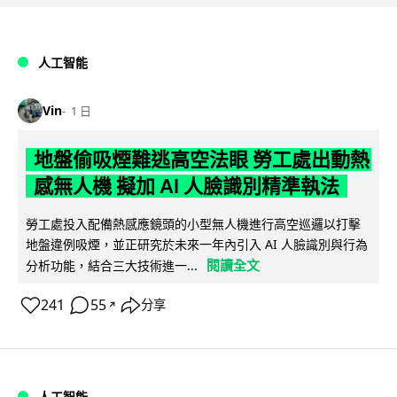
人工智能
Vin
1 日
地盤偷吸煙難逃高空法眼 勞工處出動熱
感無人機 擬加 AI 人臉識別精準執法
勞工處投入配備熱感應鏡頭的小型無人機進行高空巡邏以打擊
地盤違例吸煙，並正研究於未來一年內引入 AI 人臉識別與行為
閱讀全文
分析功能，結合三大技術進一...
241
55
分享
↗
人工智能