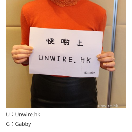
U：Unwire.hk
G：Gabby