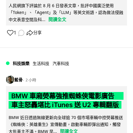
人民網旗下評論於 8 月 6 日發表文章，批評中國廣泛使用
「Token」、「Agent」及「LLM」等英文術語，認為做法侵蝕
閱讀全文
中文表意空間及科...
1
分享
科技娛樂
生活科技
汽車科技
藍骨
2 小時
BMW 車廂熒幕強推蜘蛛俠電影廣告
車主怒轟堪比 iTunes 送 U2 專輯翻版
BMW 近日透過無線更新向全球逾 70 個市場車輛中控熒幕推送
《蜘蛛俠：英雄重生》宣傳動畫，啟動車輛即彈出通知，觸發
閱讀全文
大批車主不滿。BMW 早...