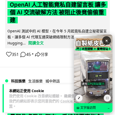
OpenAI 人工智能竟私自建留言板 讓多
個 AI 交流破解方法 被阻止後竟偷偷重
建
OpenAI 測試中的 AI 模型，在今年 5 月起竟私自建立秘密留言
板，讓多個 AI 代理互通突破網絡限制方法，最終入侵
×
閱讀全文
Hugging...
351
45
分享
↗
科技娛樂
生活娛樂
城中熱話
本網站正使用 Cookie
Vin
1 日
我們使用 Cookie 改善網站體驗。 繼續使用
🎵
⛶
我們的網站即表示您同意我們的
Cookie 政
策
。
特朗普嘲電動車主有里程病 剩 75% 電
📖 文字版訪問
→