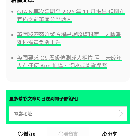
GTA 6 再次延期至 2026 年 11 月推出 但剛在
宣佈之前英國分部炒人
英國秘密容許警方搜尋護照資料庫 人臉識
別掃描量急劇上升
英國要求 OS 層級偵測成人相片 阻止未成年
人在任何 App 拍攝、接收或瀏覽裸照
📮
更多精彩文章每日送到電子郵箱
讚好
0
看留言
分享