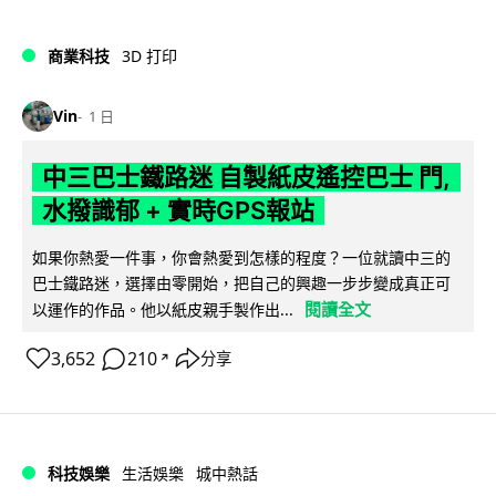
商業科技
3D 打印
Vin
1 日
中三巴士鐵路迷 自製紙皮遙控巴士 門,
水撥識郁 + 實時GPS報站
如果你熱愛一件事，你會熱愛到怎樣的程度？一位就讀中三的
巴士鐵路迷，選擇由零開始，把自己的興趣一步步變成真正可
閱讀全文
以運作的作品。他以紙皮親手製作出...
3,652
210
分享
↗
科技娛樂
生活娛樂
城中熱話