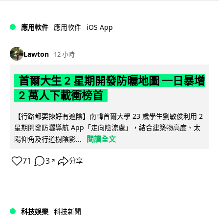
iOS App
應用軟件
應用軟件
Lawton
12 小時
首爾大生 2 星期開發防曬地圖 一日暴增
2 萬人下載衝榜首
【行路都要揀好有遮陰】南韓首爾大學 23 歲學生劉敏俊利用 2
星期開發防曬導航 App「走向陰涼處」，結合建築物高度、太
閱讀全文
陽仰角及行道樹陰影...
71
3
分享
↗
科技娛樂
科技新聞