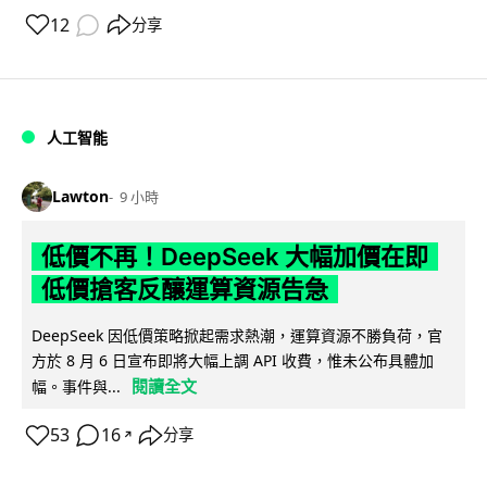
12
分享
人工智能
Lawton
9 小時
低價不再！DeepSeek 大幅加價在即
低價搶客反釀運算資源告急
DeepSeek 因低價策略掀起需求熱潮，運算資源不勝負荷，官
方於 8 月 6 日宣布即將大幅上調 API 收費，惟未公布具體加
閱讀全文
幅。事件與...
53
16
分享
↗