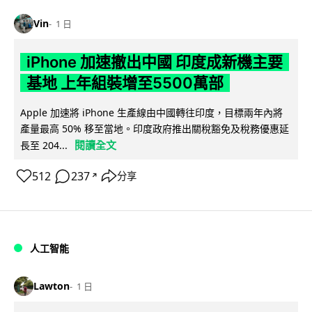
Vin
1 日
iPhone 加速撤出中國 印度成新機主要
基地 上年組裝增至5500萬部
Apple 加速將 iPhone 生產線由中國轉往印度，目標兩年內將
產量最高 50% 移至當地。印度政府推出關稅豁免及稅務優惠延
閱讀全文
長至 204...
512
237
分享
↗
人工智能
Lawton
1 日