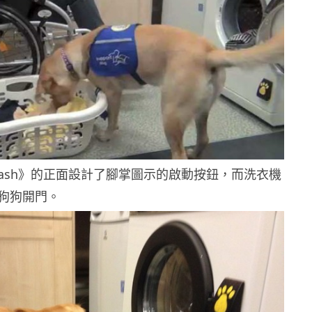
o Wash》的正面設計了腳掌圖示的啟動按鈕，而洗衣機
狗狗開門。