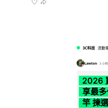
3C科技
流動
Lawton
3 小時
202
享最多
竿 揀