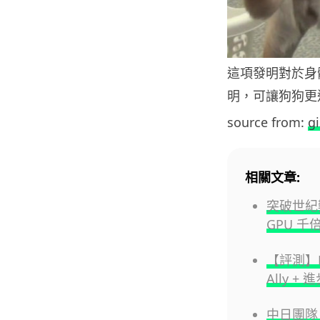
這項發明對於身
明，可讓狗狗更
source from:
g
相關文章:
突破世紀
GPU 千
【評測】R
Ally +
中日團隊