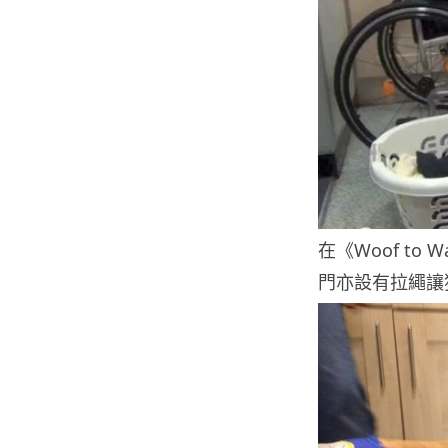
在《Woof t
門亦設有拉繩讓