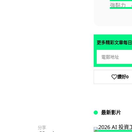
強黏力 
更多精彩文章每日
讚好
0
最新影片
分享