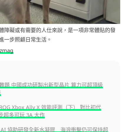
體障礙或有需要的人仕來說，是一項非常體貼的發
進一步照顧日常生活。
izmag
難題 中國成功研製出新型晶片 算力可超頂級
倍
OG Xbox Ally X 效能評測（下） 對比初代
 進步超多可玩 3A 大作
 AI 協助研發全新水凝膠 海浪衝擊仍可保持超