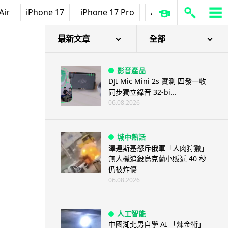
Air
iPhone 17
iPhone 17 Pro
AirPods Pro 3
Ap
最新文章
全部
影音產品
DJI Mic Mini 2s 實測 四發一收
同步獨立錄音 32-bi...
06.08.2026
城中熱話
澤連斯基怒斥俄軍「人肉狩獵」
無人機追殺烏克蘭小販近 40 秒
仍被炸傷
06.08.2026
人工智能
中國湖北男自學 AI 「煉金術」