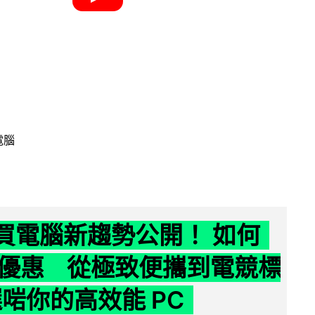
電腦
6 買電腦新趨勢公開！ 如何
優惠 從極致便攜到電競標
選啱你的高效能 PC