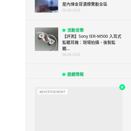
屋內煉金冒濃煙驚動全區
06.08.2026
流動音樂
【評測】Sony IER-M500 入耳式
監聽耳機：現場拍攝、後製監
聽...
06.08.2026
遊戲情報
《魔獸世界：至暗之夜》12.1
「烏拉特克的詛咒」專訪：巢穴
不為提高世...
ADVERTISEMENT
06.08.2026
遊戲情報
日本二手遊戲店減 90% 門市 業
績反增四成 “懷...