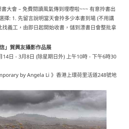
旺漂書大會 – 免費閱讀風氣傳到埋嚟啦~~~ 有意拎書出
擇: 1. 先留言說明當天會拎多少本書到場 (不用講
言在此找義工，由即日起開始收書，儲到漂書日會整批拿
可信」賀興友攝影作品展
14日 ‑ 3月8日 (除星期日外) 上午10時 ‑ 下午6時30
porary by Angela Li 》香港上環荷里活道248號地