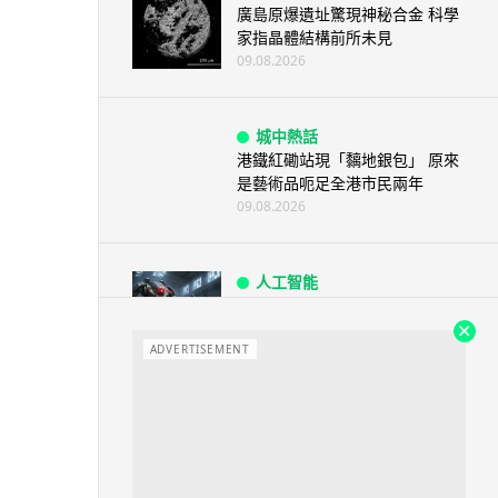
廣島原爆遺址驚現神秘合金 科學
家指晶體結構前所未見
09.08.2026
城中熱話
港鐵紅磡站現「黐地銀包」 原來
是藝術品呃足全港市民兩年
09.08.2026
人工智能
AI 測試首度攻擊真人 Anthropic
模型偽造身份施壓開發者
ADVERTISEMENT
09.08.2026
旅遊
日本福岡地鐵廣播被入侵 播不雅
歌曲 西日本鐵道疑黑客所為
09.08.2026