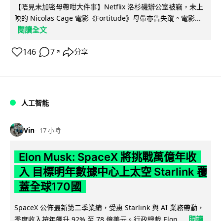
【唔見未加密母帶咁大件事】Netflix 洛杉磯辦公室被竊，未上
映的 Nicolas Cage 電影《Fortitude》母帶亦告失蹤。電影...
閱讀全文
146
7
分享
↗
人工智能
Vin
17 小時
Elon Musk: SpaceX 將挑戰萬億年收
入 目標明年數據中心上太空 Starlink 覆
蓋全球170國
SpaceX 公佈最新第二季業績，受惠 Starlink 與 AI 業務帶動，
閱讀
季度收入按年飆升 92% 至 78 億美元。行政總裁 Elon...