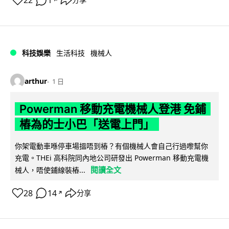
22
1
分享
科技娛樂
生活科技
機械人
arthur
1 日
Powerman 移動充電機械人登港 免鋪
樁為的士小巴「送電上門」
你架電動車喺停車場搵唔到樁？有個機械人會自己行過嚟幫你
充電。THEi 高科院同內地公司研發出 Powerman 移動充電機
閱讀全文
械人，唔使鋪線裝樁...
28
14
分享
↗