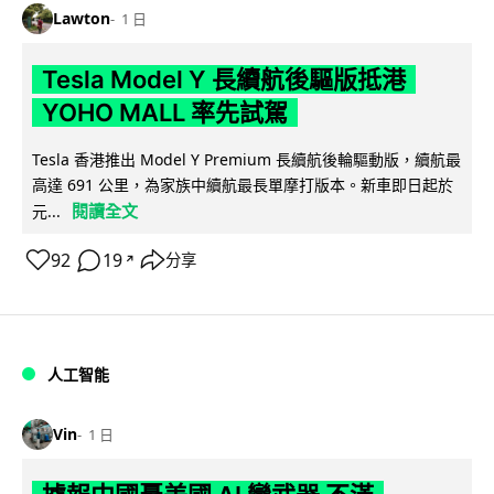
Lawton
1 日
Tesla Model Y 長續航後驅版抵港
YOHO MALL 率先試駕
Tesla 香港推出 Model Y Premium 長續航後輪驅動版，續航最
高達 691 公里，為家族中續航最長單摩打版本。新車即日起於
閱讀全文
元...
92
19
分享
↗
人工智能
Vin
1 日