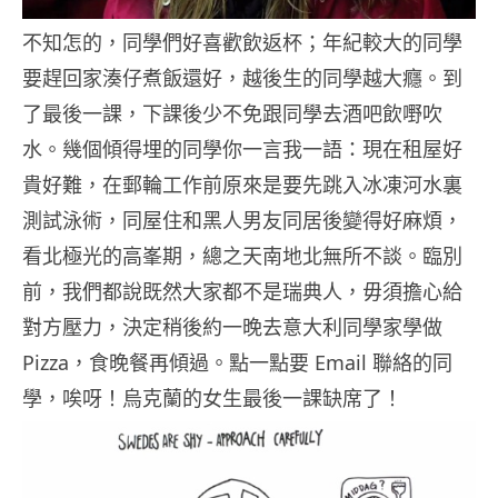
不知怎的，同學們好喜歡飲返杯；年紀較大的同學
要趕回家湊仔煮飯還好，越後生的同學越大癮。到
了最後一課，下課後少不免跟同學去酒吧飲嘢吹
水。幾個傾得埋的同學你一言我一語：現在租屋好
貴好難，在郵輪工作前原來是要先跳入冰凍河水裏
測試泳術，同屋住和黑人男友同居後變得好麻煩，
看北極光的高峯期，總之天南地北無所不談。臨別
前，我們都說既然大家都不是瑞典人，毋須擔心給
對方壓力，決定稍後約一晚去意大利同學家學做
Pizza，食晚餐再傾過。點一點要 Email 聯絡的同
學，唉呀！烏克蘭的女生最後一課缺席了！