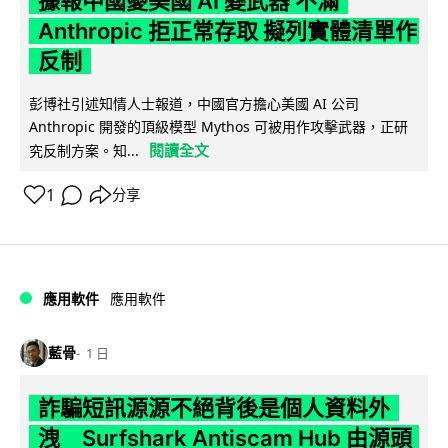
據報中國憂美國 AI 變武器 不滿
Anthropic 拒正常存取 擬列實體清單作
反制
彭博社引述知情人士報道，中國官方擔心美國 AI 公司
Anthropic 開發的頂級模型 Mythos 可被用作攻擊武器，正研
閱讀全文
究反制方案。知...
1
分享
應用軟件
應用軟件
藍骨
1 日
詐騙短訊源源不絕背後是個人資料外
洩 Surfshark Antiscam Hub 由源頭