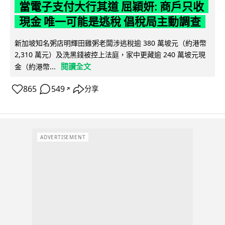
當電子支付大行其道 屈穎妍: 商戶只收
現金 唯一可能是逃稅 倡稅局主動調查
新加坡知名粥店明輝田雞粥老闆涉逃稅逾 380 萬坡元（約港幣
2,310 萬元）及洗黑錢被控上法庭，家中更藏逾 240 萬坡元現
閱讀全文
金（約港幣...
865
549
分享
↗
ADVERTISEMENT