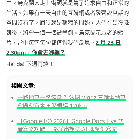
由。烏克蘭人走上街頭就是為了追求自由和正常的
生活。如果有一天自由的互聯網或者發聲說真話的
空間沒有了，屆時就是孤獨的開始，人們在黑夜降
臨後，將會一個一個被擊倒。烏克蘭示威者的短
片，當中每字每句都值得我們反思。
2 月 23 日
2:30pm，你會去哪裡？
Hej da! 下週再談！
相關文章:
一路揸車一路健身？ 法國 Vigoz 三輪電動車
愈踩愈有電 + 時速達 120km
【Google I/O 2026】Google Docs Live 語
音寫文功能 一路講出想法 AI 即幫你寫文