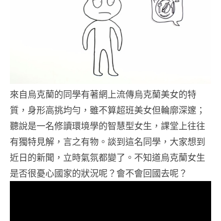
來自烏克蘭的同學有著網上流傳烏克蘭美女的特
質，身形高挑均勻，雖不算超班美女但輪廓深邃；
聽說是一名修讀環境學的智慧型女生，課堂上往往
有獨特見解，言之有物。談到這名同學，大家想到
近日的新聞，立時氣氛都變了。不知道烏克蘭女生
是否很憂心國家的狀況呢？會不會回國去呢？