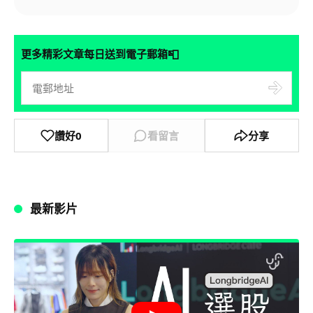
📮
更多精彩文章每日送到電子郵箱
讚好
0
看留言
分享
最新影片