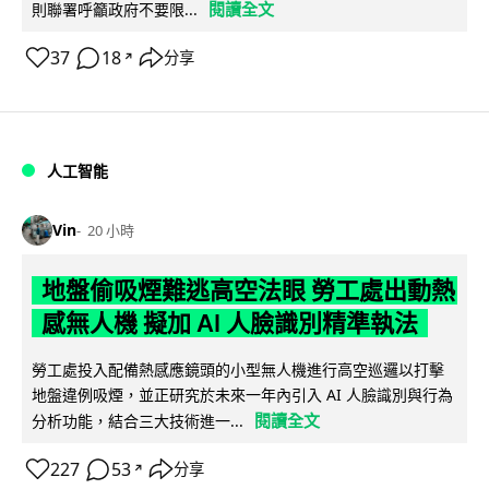
閱讀全文
則聯署呼籲政府不要限...
37
18
分享
↗
人工智能
Vin
20 小時
地盤偷吸煙難逃高空法眼 勞工處出動熱
感無人機 擬加 AI 人臉識別精準執法
勞工處投入配備熱感應鏡頭的小型無人機進行高空巡邏以打擊
地盤違例吸煙，並正研究於未來一年內引入 AI 人臉識別與行為
閱讀全文
分析功能，結合三大技術進一...
227
53
分享
↗