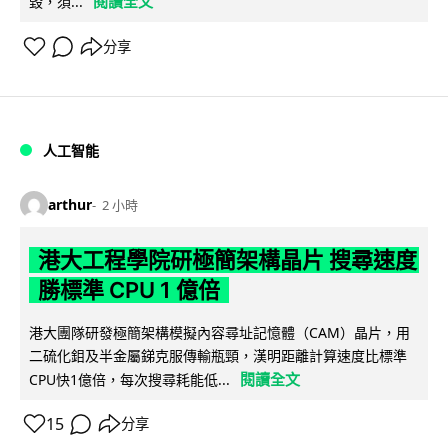
閱讀全文
毀，須...
分享
人工智能
arthur
2 小時
港大工程學院研極簡架構晶片 搜尋速度
勝標準 CPU 1 億倍
港大團隊研發極簡架構模擬內容尋址記憶體（CAM）晶片，用
二硫化鉬及半金屬銻克服傳輸瓶頸，漢明距離計算速度比標準
閱讀全文
CPU快1億倍，每次搜尋耗能低...
15
分享