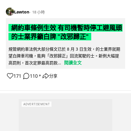
Lawton
18 小時
網約車條例生效 有司機暫時停工避風頭
的士業界籲白牌 "改邪歸正"
規管網約車法例大部分條文已於 8 月 3 日生效，的士業界就期
望白牌車司機，能夠「改邪歸正」回流駕駛的士。新例大幅提
閱讀全文
高罰則，首次定罪最高罰款...
171
110
分享
↗
ADVERTISEMENT