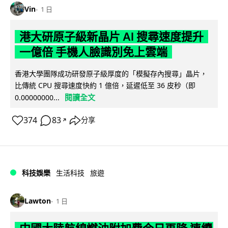
Vin
1 日
港大研原子級新晶片 AI 搜尋速度提升
一億倍 手機人臉識別免上雲端
香港大學團隊成功研發原子級厚度的「模擬存內搜尋」晶片，
比傳統 CPU 搜尋速度快約 1 億倍，延遲低至 36 皮秒（即
閱讀全文
0.00000000...
374
83
分享
↗
科技娛樂
生活科技
旅遊
Lawton
1 日