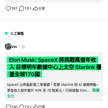
181
10
分享
↗
人工智能
Vin
1 日
Elon Musk: SpaceX 將挑戰萬億年收
入 目標明年數據中心上太空 Starlink 覆
蓋全球170國
SpaceX 公佈最新第二季業績，受惠 Starlink 與 AI 業務帶動，
閱讀
季度收入按年飆升 92% 至 78 億美元。行政總裁 Elon...
全文
140
19
分享
↗