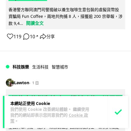
香港警方聯同澳門司警搗破以養生咖啡生意包裝的虛擬貨幣投
資騙局 Fun Coffee，兩地共拘捕 8 人，接獲逾 200 宗舉報，涉
閱讀全文
款 9,4...
119
10
分享
↗
科技娛樂
生活科技
智慧城市
Lawton
1 日
網約車條例生效 有司機暫時停工避風頭
本網站正使用 Cookie
的士業界籲白牌 "改邪歸正"
我們使用 Cookie 改善網站體驗。 繼續使用
我們的網站即表示您同意我們的
Cookie 政
規管網約車法例大部分條文已於 8 月 3 日生效，的士業界就期
策
。
望白牌車司機，能夠「改邪歸正」回流駕駛的士。新例大幅提