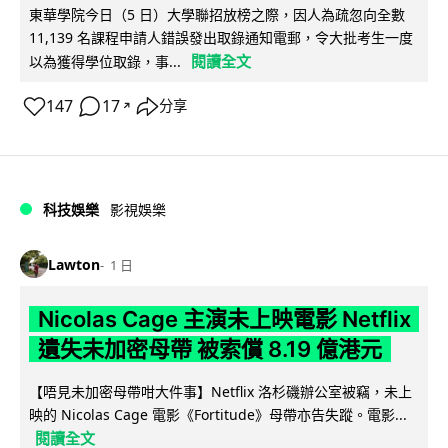
東華學院今日（5 日）大學聯招放榜之際，因人為疏忽向全數
11,139 名課程申請人錯誤發出取錄通知電郵，令大批考生一度
閱讀全文
以為獲得學位取錄，事...
147
17
分享
↗
科技娛樂
影視娛樂
Lawton
1 日
Nicolas Cage 主演未上映電影 Netflix
遺失未加密母帶 被索償 8.19 億港元
【唔見未加密母帶咁大件事】Netflix 洛杉磯辦公室被竊，未上
映的 Nicolas Cage 電影《Fortitude》母帶亦告失蹤。電影...
閱讀全文