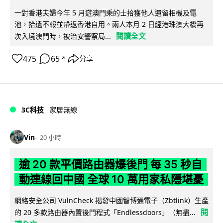
一對香港夫婦今年 5 月遊澳門乘的士拾獲他人遺留相機及電
池，拾遺不報並帶返香港自用。兩人本月 2 日經港珠澳大橋再
閱讀全文
次入境澳門時，被治安警察局...
475
65
分享
↗
3C科技
家居無線
Vin
20 小時
逾 20 款平價路由器爆後門 每 35 秒自
動連線回中國 全球 10 萬用家私隱堪憂
網絡安全公司 VulnCheck 揭發中國智博通電子（Zbtlink）生產
閱
的 20 多款路由器內置後門程式「Endlessdoors」（無盡...