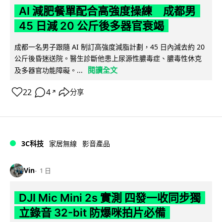
AI 減肥餐單配合高強度操練 成都男
45 日減 20 公斤後多器官衰竭
成都一名男子跟隨 AI 制訂高強度減脂計劃，45 日內減去約 20
公斤後昏迷送院。醫生診斷他患上尿源性膿毒症、膿毒性休克
閱讀全文
及多器官功能障礙。...
22
4
分享
↗
3C科技
家居無線
影音產品
Vin
1 日
DJI Mic Mini 2s 實測 四發一收同步獨
立錄音 32-bit 防爆咪拍片必備