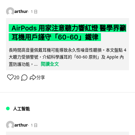
arthur
1 日
AirPods 用家注意聽力響紅燈 醫學界籲
耳機用戶謹守「60-60」鐵律
長時間高音量佩戴耳機可能導致永久性噪音性聽損。本文盤點 4
大聽力受損警號，介紹科學護耳的「60-60 原則」及 Apple 內
閱讀全文
置防護功能，...
20
分享
人工智能
arthur
1 日