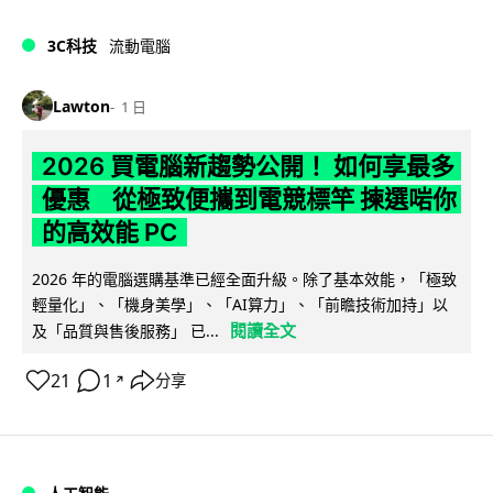
3C科技
流動電腦
Lawton
1 日
2026 買電腦新趨勢公開！ 如何享最多
優惠 從極致便攜到電競標竿 揀選啱你
的高效能 PC
2026 年的電腦選購基準已經全面升級。除了基本效能，「極致
輕量化」、「機身美學」、「AI算力」、「前瞻技術加持」以
閱讀全文
及「品質與售後服務」 已...
21
1
分享
↗