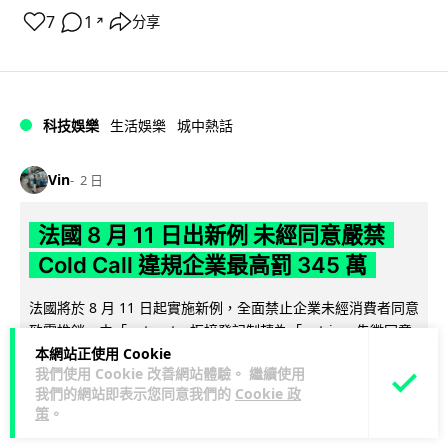
7
1
分享
↗
科技娛樂
生活娛樂
城中熱話
Vin
2 日
法國 8 月 11 日出新例 未經同意嚴禁
Cold Call 違規企業最高罰 345 萬
法國將於 8 月 11 日起實施新例，全面禁止企業未經消費者同意
致電推銷，由「opt-out」拒接登記制轉為「opt-in」先徵同意
閱讀全文
本網站正使用 Cookie
機制。違...
我們使用 Cookie 改善網站體驗。 繼續使用
我們的網站即表示您同意我們的
Cookie 政
367
27
分享
↗
策
。