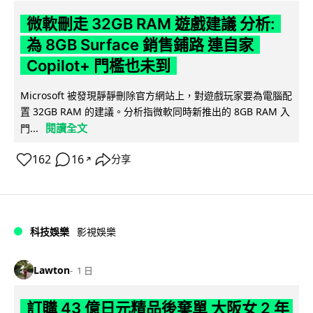
微軟刪走 32GB RAM 遊戲建議 分析:
為 8GB Surface 銷售鋪路 連自家
Copilot+ 門檻也未到
Microsoft 被發現靜靜刪除官方網站上，對遊戲玩家要為電腦配
置 32GB RAM 的建議。分析指微軟同時新推出的 8GB RAM 入
閱讀全文
門...
162
16
分享
↗
科技娛樂
影視娛樂
Lawton
1 日
訂購 43 億日元精品後棄單 大阪女 2 年