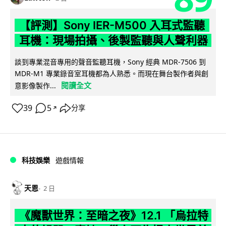
【評測】Sony IER-M500 入耳式監聽
耳機：現場拍攝、後製監聽與人聲利器
談到專業混音專用的聲音監聽耳機，Sony 經典 MDR-7506 到
MDR-M1 專業錄音室耳機都為人熟悉。而現在舞台製作者與創
閱讀全文
意影像製作...
39
5
分享
↗
科技娛樂
遊戲情報
天恩
2 日
《魔獸世界：至暗之夜》12.1 「烏拉特