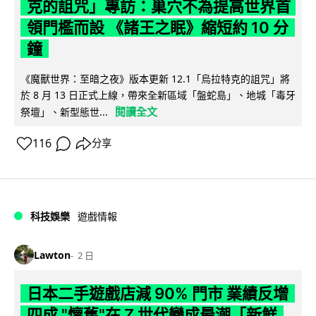
克的詛咒」專訪：巢穴不為提高世界首
領門檻而設 《諸王之眠》縮短約 10 分
鐘
《魔獸世界：至暗之夜》版本更新 12.1「烏拉特克的詛咒」將
於 8 月 13 日正式上線，帶來全新區域「盤蛇島」、地城「毒牙
閱讀全文
祭壇」、新型態世...
116
分享
科技娛樂
遊戲情報
Lawton
2 日
日本二手遊戲店減 90% 門市 業績反增
四成 "懷舊"在 Z 世代變成最潮「新鮮