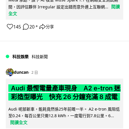
閱讀
間，因評估夥伴 Irregular 設定出錯而意外連上互聯網...
全文
145
20
分享
↗
科技娛樂
科技新聞
duncan
2 日
Audi 最慳電量產車現身 A2 e-tron 迷
彩造型曝光 快充 26 分鐘充滿 8 成電
Audi 呢部新車，能耗竟然係25年前嘅一半。 A2 e-tron 風阻低
至0.24，每百公里只需12.8 kWh，一度電行到7.8公里。6...
閱讀全文