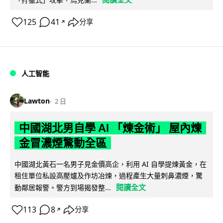
125
41
分享
↗
人工智能
Lawton
2 日
中國湖北男自學 AI 「煉金術」 屋內煉
金冒濃煙驚動全區
中國湖北黃石一名男子見金價高企，利用 AI 自學提煉黃金，在
租住單位私設高壓爐及作坊冶煉，過程產生大量刺鼻濃煙，驚
閱讀全文
動鄰居報警。警方到場揭發整...
113
8
分享
↗