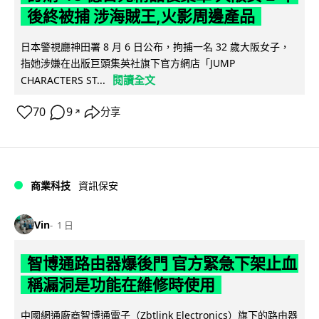
後終被捕 涉海賊王,火影周邊產品
日本警視廳神田署 8 月 6 日公布，拘捕一名 32 歲大阪女子，
指她涉嫌在出版巨頭集英社旗下官方網店「JUMP
閱讀全文
CHARACTERS ST...
70
9
分享
↗
商業科技
資訊保安
Vin
1 日
智博通路由器爆後門 官方緊急下架止血
稱漏洞是功能在維修時使用
中國網通廠商智博通電子（Zbtlink Electronics）旗下的路由器