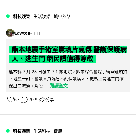
科技娛樂
生活娛樂
城中熱話
Lawton
1 日
熊本地震手術室驚魂片瘋傳 醫護保護病
人、逃生門 網民讚值得尊敬
熊本縣 7 月 28 日發生 7.1 級地震，熊本綜合醫院手術室鏡頭拍
下地震一刻，醫護人員臨危不亂保護病人，更馬上開逃生門確
閱讀全文
保出口流通。片段...
67
20
分享
↗
科技娛樂
生活科技
健康