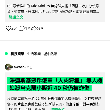
DJI 最新推出的 Mic Mini 2s 無線咪支援「四發一收」分軌錄
音，並首度下放 32-bit Float 浮點內錄功能。本文經實測其...
閱讀全文
251
1
分享
↗
科技娛樂
生活娛樂
城中熱話
Lawton
2 日
澤連斯基怒斥俄軍「人肉狩獵」 無人機
追殺烏克蘭小販近 40 秒仍被炸傷
烏克蘭克爾松一名 52 歲小販被俄軍無人機追擊近 40 秒後被炸
傷，影片由烏克蘭總統澤連斯基公開。他直斥俄軍對平民進行
閱讀全文
「狩獵式」攻擊，烏克蘭...