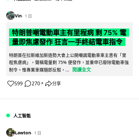
Vin
1 日
特朗普嘲電動車主有里程病 剩 75% 電
量即焦慮發作 狂言一手終結電車指令
特朗普在拉斯維加斯造勢大會上公開嘲諷電動車車主患有「里
程焦慮病」，聲稱電量剩 75% 便發作，並重申已廢除電動車強
閱讀全文
制令。惟專業車媒隨即反駁，...
599
270
分享
↗
人工智能
Lawton
1 日