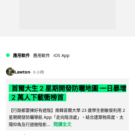
iOS App
應用軟件
應用軟件
Lawton
8 小時
首爾大生 2 星期開發防曬地圖 一日暴增
2 萬人下載衝榜首
【行路都要揀好有遮陰】南韓首爾大學 23 歲學生劉敏俊利用 2
星期開發防曬導航 App「走向陰涼處」，結合建築物高度、太
閱讀全文
陽仰角及行道樹陰影...