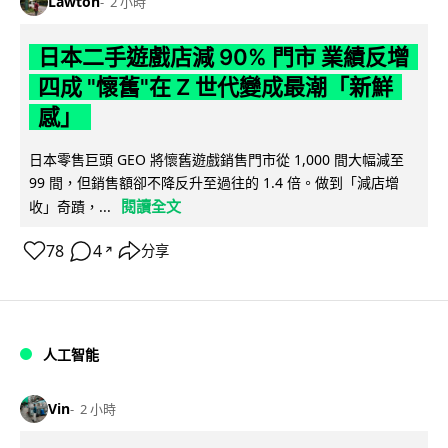
Lawton
2 小時
日本二手遊戲店減 90% 門市 業績反增
四成 "懷舊"在 Z 世代變成最潮「新鮮
感」
日本零售巨頭 GEO 將懷舊遊戲銷售門市從 1,000 間大幅減至
99 間，但銷售額卻不降反升至過往的 1.4 倍。做到「減店增
閱讀全文
收」奇蹟，...
78
4
分享
↗
人工智能
Vin
2 小時