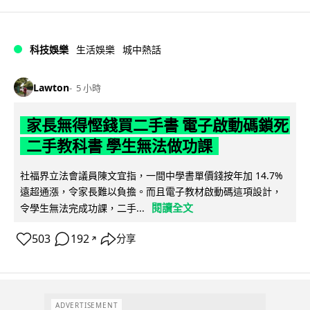
科技娛樂
生活娛樂
城中熱話
Lawton
5 小時
家長無得慳錢買二手書 電子啟動碼鎖死
二手教科書 學生無法做功課
社福界立法會議員陳文宜指，一間中學書單價錢按年加 14.7%
遠超通漲，令家長難以負擔。而且電子教材啟動碼這項設計，
閱讀全文
令學生無法完成功課，二手...
503
192
分享
↗
ADVERTISEMENT