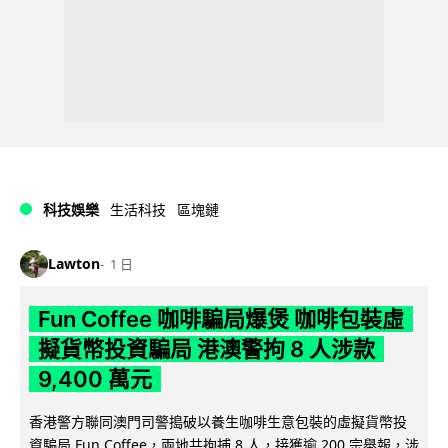
科技娛樂
生活科技
區塊鏈
Lawton
1 日
Fun Coffee 咖啡騙局爆煲 咖啡包裝虛
擬貨幣投資騙局 港澳警拘 8 人涉款
9,400 萬元
香港警方聯同澳門司警搗破以養生咖啡生意包裝的虛擬貨幣投
資騙局 Fun Coffee，兩地共拘捕 8 人，接獲逾 200 宗舉報，涉