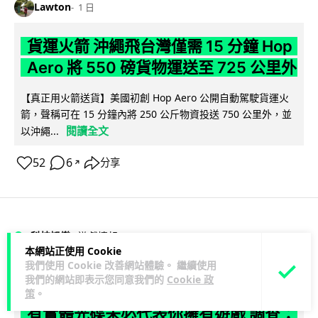
Lawton
1 日
貨運火箭 沖繩飛台灣僅需 15 分鐘 Hop
Aero 將 550 磅貨物運送至 725 公里外
【真正用火箭送貨】美國初創 Hop Aero 公開自動駕駛貨運火
箭，聲稱可在 15 分鐘內將 250 公斤物資投送 750 公里外，並
閱讀全文
以沖繩...
52
6
分享
↗
科技娛樂
遊戲情報
本網站正使用 Cookie
我們使用 Cookie 改善網站體驗。 繼續使用
Lawton
1 日
我們的網站即表示您同意我們的
Cookie 政
策
。
有實體光碟未必代表你擁有遊戲 調查：