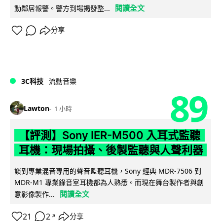
閱讀全文
動鄰居報警。警方到場揭發整...
分享
3C科技
流動音樂
89
Lawton
1 小時
【評測】Sony IER-M500 入耳式監聽
耳機：現場拍攝、後製監聽與人聲利器
談到專業混音專用的聲音監聽耳機，Sony 經典 MDR-7506 到
MDR-M1 專業錄音室耳機都為人熟悉。而現在舞台製作者與創
閱讀全文
意影像製作...
21
2
分享
↗