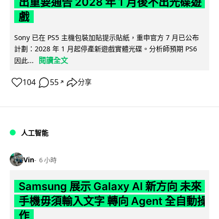
出重要通告 2028 年 1 月後不出光碟遊
戲
Sony 已在 PS5 主機包裝加貼提示貼紙，重申官方 7 月已公布
計劃：2028 年 1 月起停產新遊戲實體光碟。分析師預期 PS6
閱讀全文
因此...
104
55
分享
↗
人工智能
Vin
6 小時
Samsung 展示 Galaxy AI 新方向 未來
手機毋須輸入文字 轉向 Agent 全自動操
作