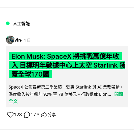
人工智能
Vin
1 日
Elon Musk: SpaceX 將挑戰萬億年收
入 目標明年數據中心上太空 Starlink 覆
蓋全球170國
SpaceX 公佈最新第二季業績，受惠 Starlink 與 AI 業務帶動，
閱讀
季度收入按年飆升 92% 至 78 億美元。行政總裁 Elon...
全文
128
17
分享
↗