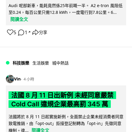
Audi 呢部新車，能耗竟然係25年前嘅一半。 A2 e-tron 風阻低
至0.24，每百公里只需12.8 kWh，一度電行到7.8公里。6...
閱讀全文
5
1
分享
↗
科技娛樂
生活娛樂
城中熱話
Vin
4 小時
法國 8 月 11 日出新例 未經同意嚴禁
Cold Call 違規企業最高罰 345 萬
法國將於 8 月 11 日起實施新例，全面禁止企業未經消費者同意
致電推銷，由「opt-out」拒接登記制轉為「opt-in」先徵同意
閱讀全文
機制。違...