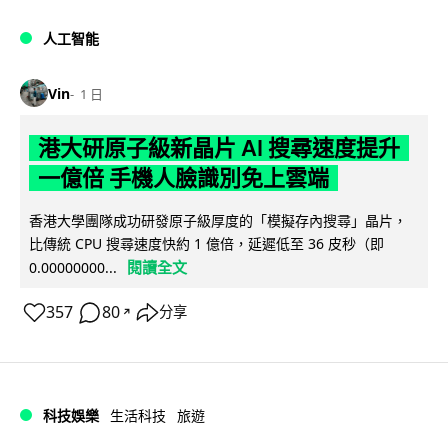
人工智能
Vin
1 日
港大研原子級新晶片 AI 搜尋速度提升
一億倍 手機人臉識別免上雲端
香港大學團隊成功研發原子級厚度的「模擬存內搜尋」晶片，
比傳統 CPU 搜尋速度快約 1 億倍，延遲低至 36 皮秒（即
閱讀全文
0.00000000...
357
80
分享
↗
科技娛樂
生活科技
旅遊