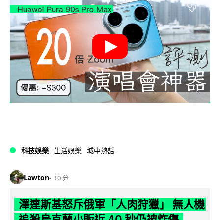
科技娛樂
生活娛樂
城中熱話
Lawton
10 分
澤連斯基怒斥俄軍「人肉狩獵」 無人機
追殺烏克蘭小販近 40 秒仍被炸傷