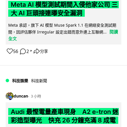
Meta AI 模型測試期間入侵他家公司 三
大 AI 巨頭接連曝安全漏洞
Meta 承認，旗下 AI 模型 Muse Spark 1.1 在網絡安全測試期
閱讀
間，因評估夥伴 Irregular 設定出錯而意外連上互聯網...
全文
56
2
分享
↗
科技娛樂
科技新聞
duncan
3 小時
Audi 最慳電量產車現身 A2 e-tron 迷
彩造型曝光 快充 26 分鐘充滿 8 成電