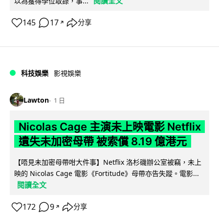
閱讀全文
以為獲得學位取錄，事...
145
17
分享
↗
科技娛樂
影視娛樂
Lawton
1 日
Nicolas Cage 主演未上映電影 Netflix
遺失未加密母帶 被索償 8.19 億港元
【唔見未加密母帶咁大件事】Netflix 洛杉磯辦公室被竊，未上
映的 Nicolas Cage 電影《Fortitude》母帶亦告失蹤。電影...
閱讀全文
172
9
分享
↗