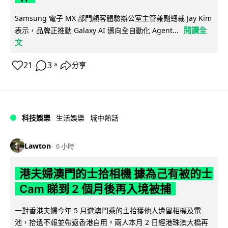
Samsung 電子 MX 部門顧客體驗辦公室主管兼副總裁 Jay Kim
閱讀全
表示，品牌正推動 Galaxy AI 邁向全自動化 Agent...
文
21
3
分享
↗
科技娛樂
生活娛樂
城中熱話
Lawton
6 小時
港夫婦澳門的士拾相機 據為己有被的士
Cam 睇到 2 個月後再入境被捕
一對香港夫婦今年 5 月遊澳門乘的士拾獲他人遺留相機及電
池，拾遺不報並帶返香港自用。兩人本月 2 日經港珠澳大橋再