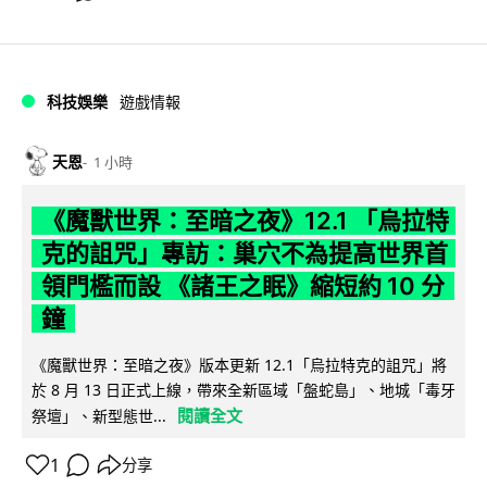
科技娛樂
遊戲情報
天恩
1 小時
《魔獸世界：至暗之夜》12.1 「烏拉特
克的詛咒」專訪：巢穴不為提高世界首
領門檻而設 《諸王之眠》縮短約 10 分
鐘
《魔獸世界：至暗之夜》版本更新 12.1「烏拉特克的詛咒」將
於 8 月 13 日正式上線，帶來全新區域「盤蛇島」、地城「毒牙
閱讀全文
祭壇」、新型態世...
1
分享