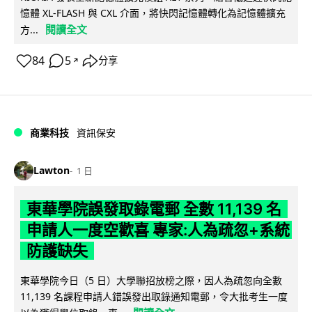
憶體 XL-FLASH 與 CXL 介面，將快閃記憶體轉化為記憶體擴充
閱讀全文
方...
84
5
分享
↗
商業科技
資訊保安
Lawton
1 日
東華學院誤發取錄電郵 全數 11,139 名
申請人一度空歡喜 專家:人為疏忽+系統
防護缺失
東華學院今日（5 日）大學聯招放榜之際，因人為疏忽向全數
11,139 名課程申請人錯誤發出取錄通知電郵，令大批考生一度