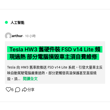
人工智能
arthur
10 小時
Tesla HW3 舊硬件裝 FSD v14 Lite 頻
現過熱 部分電腦損毀車主須自費維修
Tesla 向 HW3 舊車款推送 FSD v14 Lite 系統，引發大量車主反
映自動駕駛電腦嚴重過熱，部分更觸發高溫保護甚至直接燒
閱讀全文
毀，須...
6
分享