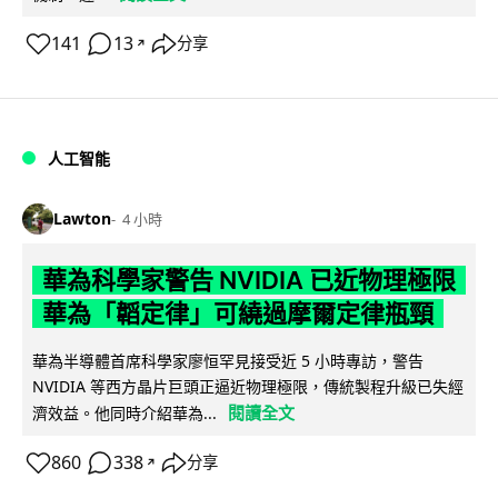
141
13
分享
↗
人工智能
Lawton
4 小時
華為科學家警告 NVIDIA 已近物理極限
華為「韜定律」可繞過摩爾定律瓶頸
華為半導體首席科學家廖恒罕見接受近 5 小時專訪，警告
NVIDIA 等西方晶片巨頭正逼近物理極限，傳統製程升級已失經
閱讀全文
濟效益。他同時介紹華為...
860
338
分享
↗