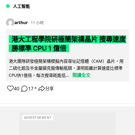
人工智能
arthur
11 小時
港大工程學院研極簡架構晶片 搜尋速度
勝標準 CPU 1 億倍
港大團隊研發極簡架構模擬內容尋址記憶體（CAM）晶片，用
二硫化鉬及半金屬銻克服傳輸瓶頸，漢明距離計算速度比標準
閱讀全文
CPU快1億倍，每次搜尋耗能低...
40
17
分享
↗
ADVERTISEMENT