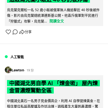
烏克蘭克爾松一名 52 歲小販被俄軍無人機追擊近 40 秒後被炸
傷，影片由烏克蘭總統澤連斯基公開。他直斥俄軍對平民進行
閱讀全文
「狩獵式」攻擊，烏克蘭...
分享
人工智能
Lawton
19 分
中國湖北男自學 AI 「煉金術」 屋內煉
金冒濃煙驚動全區
中國湖北黃石一名男子見金價高企，利用 AI 自學提煉黃金，在
租住單位私設高壓爐及作坊冶煉，過程產生大量刺鼻濃煙，驚