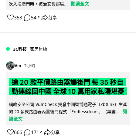
閱讀全文
次入境澳門時，被治安警察局...
358
54
分享
↗
3C科技
家居無線
Vin
7 小時
逾 20 款平價路由器爆後門 每 35 秒自
動連線回中國 全球 10 萬用家私隱堪憂
網絡安全公司 VulnCheck 揭發中國智博通電子（Zbtlink）生產
閱
的 20 多款路由器內置後門程式「Endlessdoors」（無盡...
讀全文
666
171
分享
↗