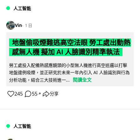
人工智能
Vin
1 日
地盤偷吸煙難逃高空法眼 勞工處出動熱
感無人機 擬加 AI 人臉識別精準執法
勞工處投入配備熱感應鏡頭的小型無人機進行高空巡邏以打擊
地盤違例吸煙，並正研究於未來一年內引入 AI 人臉識別與行為
閱讀全文
分析功能，結合三大技術進一...
245
55
分享
↗
人工智能