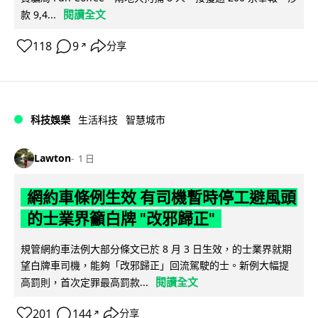
閱讀全文
款 9,4...
118
9
分享
↗
科技娛樂
生活科技
智慧城市
Lawton
1 日
網約車條例生效 有司機暫時停工避風頭
的士業界籲白牌 "改邪歸正"
規管網約車法例大部分條文已於 8 月 3 日生效，的士業界就期
望白牌車司機，能夠「改邪歸正」回流駕駛的士。新例大幅提
閱讀全文
高罰則，首次定罪最高罰款...
201
144
分享
↗