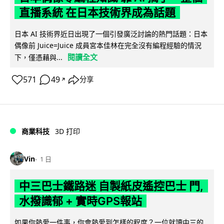
直播系統 在日本技術界成為話題
日本 AI 技術界近日出現了一個引發廣泛討論的熱門話題：日本
偶像前 Juice=Juice 成員宮本佳林在完全沒有編程經驗的情況
閱讀全文
下，僅憑藉與...
571
49
分享
↗
商業科技
3D 打印
Vin
1 日
中三巴士鐵路迷 自製紙皮遙控巴士 門,
水撥識郁 + 實時GPS報站
如果你熱愛一件事，你會熱愛到怎樣的程度？一位就讀中三的