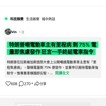
科技娛樂
生活娛樂
城中熱話
Vin
1 日
特朗普嘲電動車主有里程病 剩 75% 電
量即焦慮發作 狂言一手終結電車指令
特朗普在拉斯維加斯造勢大會上公開嘲諷電動車車主患有「里
程焦慮病」，聲稱電量剩 75% 便發作，並重申已廢除電動車強
閱讀全文
制令。惟專業車媒隨即反駁，...
608
270
分享
↗