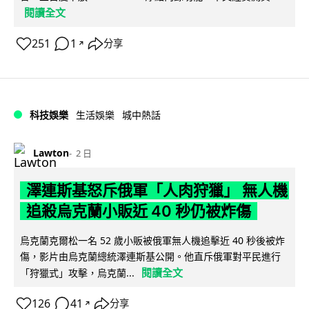
閱讀全文
251
1
分享
↗
科技娛樂
生活娛樂
城中熱話
Lawton
2 日
澤連斯基怒斥俄軍「人肉狩獵」 無人機
追殺烏克蘭小販近 40 秒仍被炸傷
烏克蘭克爾松一名 52 歲小販被俄軍無人機追擊近 40 秒後被炸
傷，影片由烏克蘭總統澤連斯基公開。他直斥俄軍對平民進行
閱讀全文
「狩獵式」攻擊，烏克蘭...
126
41
分享
↗