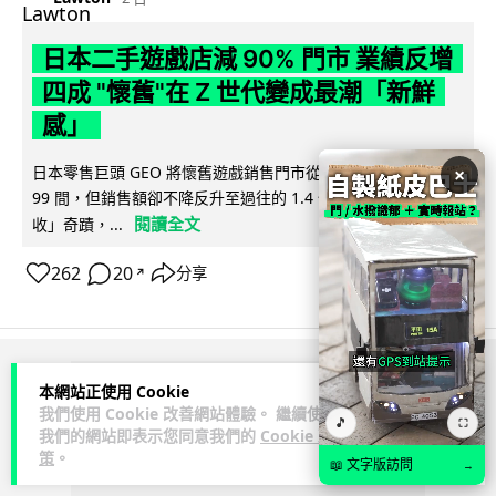
日本二手遊戲店減 90% 門市 業績反增
四成 "懷舊"在 Z 世代變成最潮「新鮮
感」
日本零售巨頭 GEO 將懷舊遊戲銷售門市從 1,000 間大幅減至
×
99 間，但銷售額卻不降反升至過往的 1.4 倍。做到「減店增
閱讀全文
收」奇蹟，...
262
20
分享
↗
ADVERTISEMENT
本網站正使用 Cookie
我們使用 Cookie 改善網站體驗。 繼續使用
🎵
⛶
我們的網站即表示您同意我們的
Cookie 政
策
。
📖 文字版訪問
→