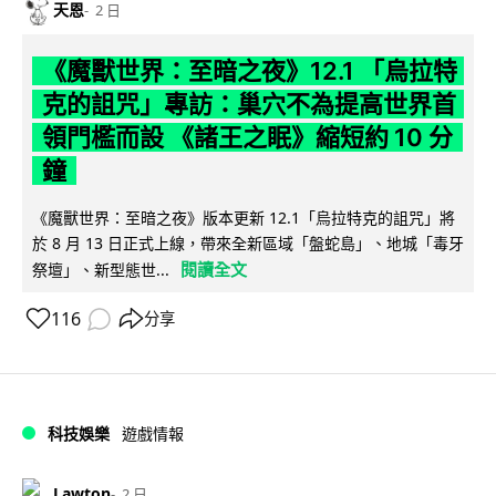
天恩
2 日
《魔獸世界：至暗之夜》12.1 「烏拉特
克的詛咒」專訪：巢穴不為提高世界首
領門檻而設 《諸王之眠》縮短約 10 分
鐘
《魔獸世界：至暗之夜》版本更新 12.1「烏拉特克的詛咒」將
於 8 月 13 日正式上線，帶來全新區域「盤蛇島」、地城「毒牙
閱讀全文
祭壇」、新型態世...
116
分享
科技娛樂
遊戲情報
Lawton
2 日