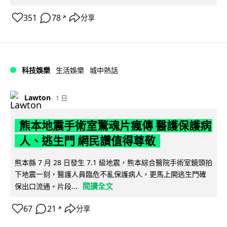
351
78
分享
↗
科技娛樂
生活娛樂
城中熱話
Lawton
1 日
熊本地震手術室驚魂片瘋傳 醫護保護病
人、逃生門 網民讚值得尊敬
熊本縣 7 月 28 日發生 7.1 級地震，熊本綜合醫院手術室鏡頭拍
下地震一刻，醫護人員臨危不亂保護病人，更馬上開逃生門確
閱讀全文
保出口流通。片段...
67
21
分享
↗