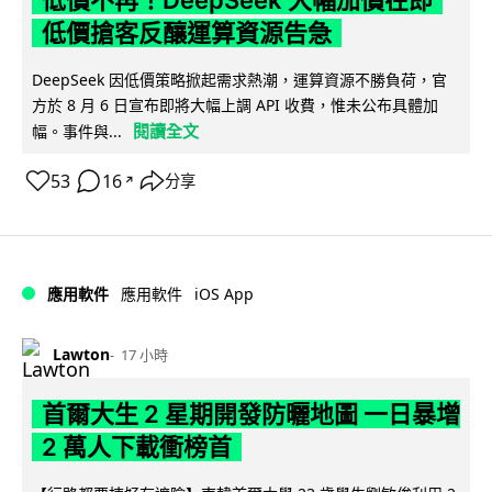
低價不再！DeepSeek 大幅加價在即
低價搶客反釀運算資源告急
DeepSeek 因低價策略掀起需求熱潮，運算資源不勝負荷，官
方於 8 月 6 日宣布即將大幅上調 API 收費，惟未公布具體加
閱讀全文
幅。事件與...
53
16
分享
↗
iOS App
應用軟件
應用軟件
Lawton
17 小時
首爾大生 2 星期開發防曬地圖 一日暴增
2 萬人下載衝榜首