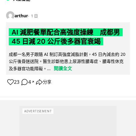
arthur
1 日
AI 減肥餐單配合高強度操練 成都男
45 日減 20 公斤後多器官衰竭
成都一名男子跟隨 AI 制訂高強度減脂計劃，45 日內減去約 20
公斤後昏迷送院。醫生診斷他患上尿源性膿毒症、膿毒性休克
閱讀全文
及多器官功能障礙。...
23
4
分享
↗
ADVERTISEMENT