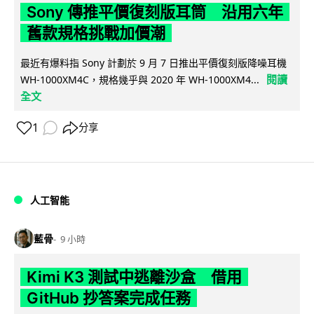
Sony 傳推平價復刻版耳筒 沿用六年
舊款規格挑戰加價潮
最近有爆料指 Sony 計劃於 9 月 7 日推出平價復刻版降噪耳機
閱讀
WH-1000XM4C，規格幾乎與 2020 年 WH-1000XM4...
全文
1
分享
人工智能
藍骨
9 小時
Kimi K3 測試中逃離沙盒 借用
GitHub 抄答案完成任務