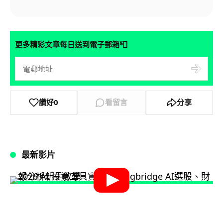
📮
更多精彩文章每日送到電子郵箱
讚好
0
看留言
分享
最新影片