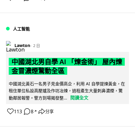
人工智能
Lawton
2 日
中國湖北男自學 AI 「煉金術」 屋內煉
金冒濃煙驚動全區
中國湖北黃石一名男子見金價高企，利用 AI 自學提煉黃金，在
租住單位私設高壓爐及作坊冶煉，過程產生大量刺鼻濃煙，驚
閱讀全文
動鄰居報警。警方到場揭發整...
113
8
分享
↗