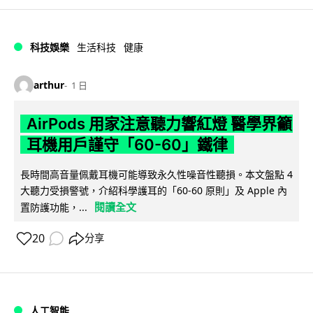
科技娛樂
生活科技
健康
arthur
1 日
AirPods 用家注意聽力響紅燈 醫學界籲
耳機用戶謹守「60-60」鐵律
長時間高音量佩戴耳機可能導致永久性噪音性聽損。本文盤點 4
大聽力受損警號，介紹科學護耳的「60-60 原則」及 Apple 內
閱讀全文
置防護功能，...
20
分享
人工智能