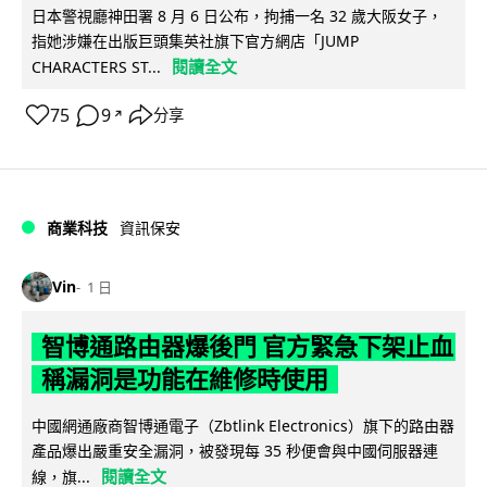
日本警視廳神田署 8 月 6 日公布，拘捕一名 32 歲大阪女子，
指她涉嫌在出版巨頭集英社旗下官方網店「JUMP
閱讀全文
CHARACTERS ST...
75
9
分享
↗
商業科技
資訊保安
Vin
1 日
智博通路由器爆後門 官方緊急下架止血
稱漏洞是功能在維修時使用
中國網通廠商智博通電子（Zbtlink Electronics）旗下的路由器
產品爆出嚴重安全漏洞，被發現每 35 秒便會與中國伺服器連
閱讀全文
線，旗...