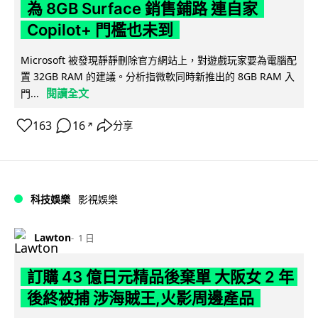
為 8GB Surface 銷售鋪路 連自家
Copilot+ 門檻也未到
Microsoft 被發現靜靜刪除官方網站上，對遊戲玩家要為電腦配
置 32GB RAM 的建議。分析指微軟同時新推出的 8GB RAM 入
閱讀全文
門...
163
16
分享
↗
科技娛樂
影視娛樂
Lawton
1 日
訂購 43 億日元精品後棄單 大阪女 2 年
後終被捕 涉海賊王,火影周邊產品