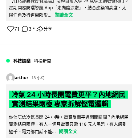
【行路都要揀好有遮陰】南韓首爾大學 23 歲學生劉敏俊利用 2
星期開發防曬導航 App「走向陰涼處」，結合建築物高度、太
閱讀全文
陽仰角及行道樹陰影...
71
3
分享
↗
科技娛樂
科技新聞
arthur
18 小時
冷氣 24 小時長開電費更平？內地網民
實測結果兩極 專家拆解慳電邏輯
你信唔信冷氣長開 24 小時，電費反而平過開開關關？內地網民
實測結果兩極，有人一個月電費只需 118 元人民幣，有人飆到
閱讀全文
過千。電力部門話不能...