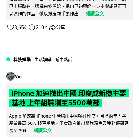
巴士鐵路迷，選擇由零開始，把自己的興趣一步步變成真正可
閱讀全文
以運作的作品。他以紙皮親手製作出...
3,654
210
分享
↗
科技娛樂
生活娛樂
城中熱話
Vin
1 日
iPhone 加速撤出中國 印度成新機主要
基地 上年組裝增至5500萬部
Apple 加速將 iPhone 生產線由中國轉往印度，目標兩年內將
產量最高 50% 移至當地。印度政府推出關稅豁免及稅務優惠延
閱讀全文
長至 204...