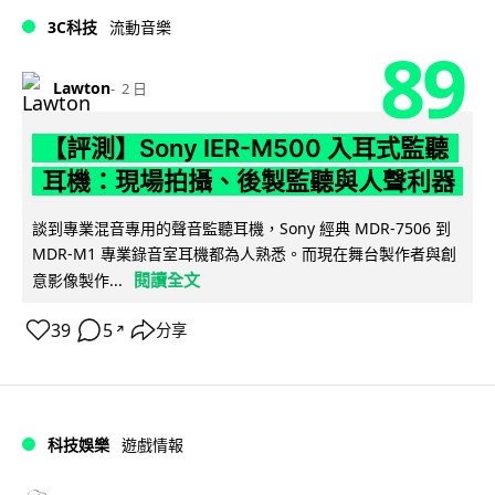
3C科技
流動音樂
89
Lawton
2 日
【評測】Sony IER-M500 入耳式監聽
耳機：現場拍攝、後製監聽與人聲利器
談到專業混音專用的聲音監聽耳機，Sony 經典 MDR-7506 到
MDR-M1 專業錄音室耳機都為人熟悉。而現在舞台製作者與創
閱讀全文
意影像製作...
39
5
分享
↗
科技娛樂
遊戲情報