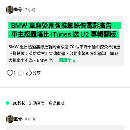
藍骨
7 小時
BMW 車廂熒幕強推蜘蛛俠電影廣告
車主怒轟堪比 iTunes 送 U2 專輯翻版
BMW 近日透過無線更新向全球逾 70 個市場車輛中控熒幕推送
《蜘蛛俠：英雄重生》宣傳動畫，啟動車輛即彈出通知，觸發
閱讀全文
大批車主不滿。BMW 早...
1
分享
3C科技
流動音樂
音樂耳機
藍骨
8 小時