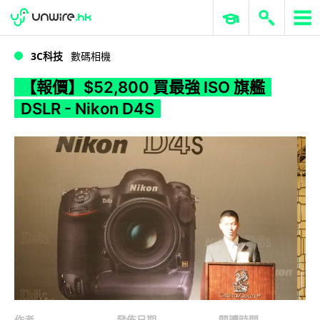
WWDC 2026
GenAI 與雲端科技專區
ERP 與商業 AI
【報價】$52,800 買最強 ISO 旗艦 DSLR - Nikon D4S
3C科技
數碼相機
【報價】$52,800 買最強 ISO 旗艦
DSLR - Nikon D4S
作者
發佈日期
閱讀時間