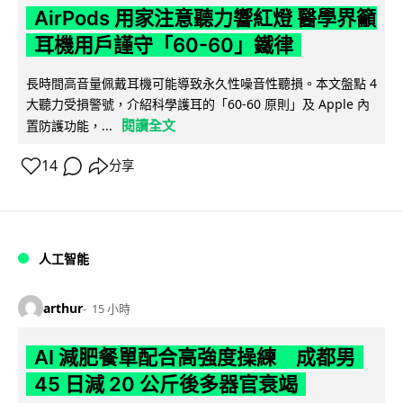
AirPods 用家注意聽力響紅燈 醫學界籲
耳機用戶謹守「60-60」鐵律
長時間高音量佩戴耳機可能導致永久性噪音性聽損。本文盤點 4
大聽力受損警號，介紹科學護耳的「60-60 原則」及 Apple 內
閱讀全文
置防護功能，...
14
分享
人工智能
arthur
15 小時
AI 減肥餐單配合高強度操練 成都男
45 日減 20 公斤後多器官衰竭