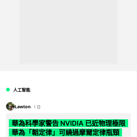
人工智能
Lawton
1 日
華為科學家警告 NVIDIA 已近物理極限
華為「韜定律」可繞過摩爾定律瓶頸