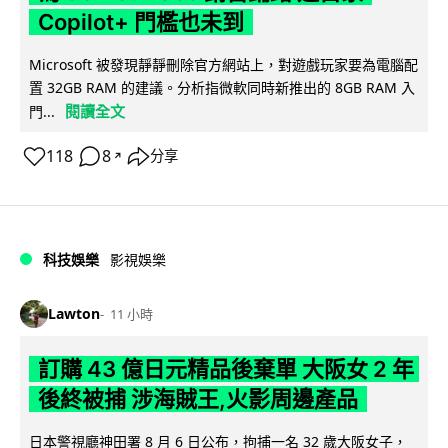
Copilot+ 門檻也未到
Microsoft 被發現靜靜刪除官方網站上，對遊戲玩家要為電腦配
置 32GB RAM 的建議。分析指微軟同時新推出的 8GB RAM 入
閱讀全文
門...
118
8
分享
↗
科技娛樂
影視娛樂
Lawton
11 小時
訂購 43 億日元精品後棄單 大阪女 2 年
後終被捕 涉海賊王,火影周邊產品
日本警視廳神田署 8 月 6 日公布，拘捕一名 32 歲大阪女子，