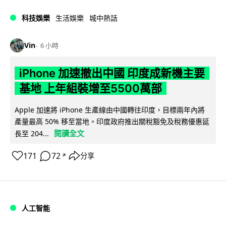
科技娛樂
生活娛樂
城中熱話
Vin
6 小時
iPhone 加速撤出中國 印度成新機主要
基地 上年組裝增至5500萬部
Apple 加速將 iPhone 生產線由中國轉往印度，目標兩年內將
產量最高 50% 移至當地。印度政府推出關稅豁免及稅務優惠延
閱讀全文
長至 204...
171
72
分享
↗
人工智能