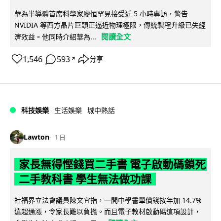
華為半導體首席科學家廖恒罕見接受近 5 小時專訪，警告
NVIDIA 等西方晶片巨頭正逼近物理極限，傳統製程升級已失經
閱讀全文
濟效益。他同時介紹華為...
1,546
593
分享
↗
科技娛樂
生活娛樂
城中熱話
Lawton
1 日
家長無得慳錢買二手書 電子啟動碼鎖死
二手教科書 學生無法做功課
社福界立法會議員陳文宜指，一間中學書單價錢按年加 14.7%
遠超通漲，令家長難以負擔。而且電子教材啟動碼這項設計，