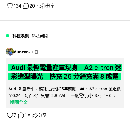
134
20
分享
↗
科技娛樂
科技新聞
duncan
1 日
Audi 最慳電量產車現身 A2 e-tron 迷
彩造型曝光 快充 26 分鐘充滿 8 成電
Audi 呢部新車，能耗竟然係25年前嘅一半。 A2 e-tron 風阻低
至0.24，每百公里只需12.8 kWh，一度電行到7.8公里。6...
閱讀全文
7
1
分享
↗