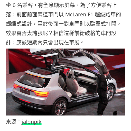
坐 6 名乘客，有全息顯示屏幕。為了方便乘客上
落，前面前面兩道車門以 McLaren F1 超級跑車的
蝴蝶式設計，至於後面一對車門則以鷗翼式打開，
效果會否太誇張呢？相信這樣前衛破格的車門設
計，應該短期內只會出現在車展。
來源：
jalonpik