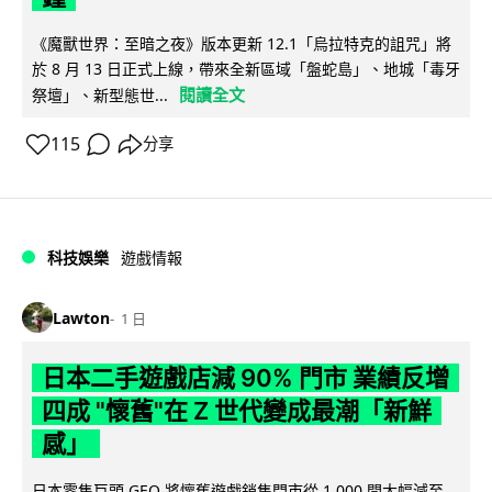
《魔獸世界：至暗之夜》版本更新 12.1「烏拉特克的詛咒」將
於 8 月 13 日正式上線，帶來全新區域「盤蛇島」、地城「毒牙
閱讀全文
祭壇」、新型態世...
115
分享
科技娛樂
遊戲情報
Lawton
1 日
日本二手遊戲店減 90% 門市 業績反增
四成 "懷舊"在 Z 世代變成最潮「新鮮
感」
日本零售巨頭 GEO 將懷舊遊戲銷售門市從 1,000 間大幅減至