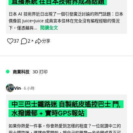
直播系統 在日本技術界成為話題
日本 AI 技術界近日出現了一個引發廣泛討論的熱門話題：日本
偶像前 Juice=Juice 成員宮本佳林在完全沒有編程經驗的情況
閱讀全文
下，僅憑藉與...
37
2
分享
↗
商業科技
3D 打印
Vin
6 小時
中三巴士鐵路迷 自製紙皮遙控巴士 門,
水撥識郁 + 實時GPS報站
如果你熱愛一件事，你會熱愛到怎樣的程度？一位就讀中三的
巴士鐵路迷，選擇由零開始，把自己的興趣一步步變成真正可