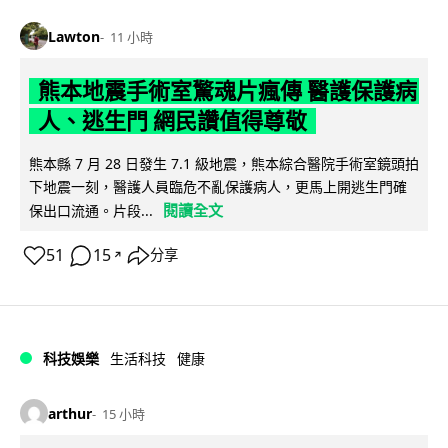
Lawton
11 小時
熊本地震手術室驚魂片瘋傳 醫護保護病
人、逃生門 網民讚值得尊敬
熊本縣 7 月 28 日發生 7.1 級地震，熊本綜合醫院手術室鏡頭拍
下地震一刻，醫護人員臨危不亂保護病人，更馬上開逃生門確
閱讀全文
保出口流通。片段...
51
15
分享
↗
科技娛樂
生活科技
健康
arthur
15 小時