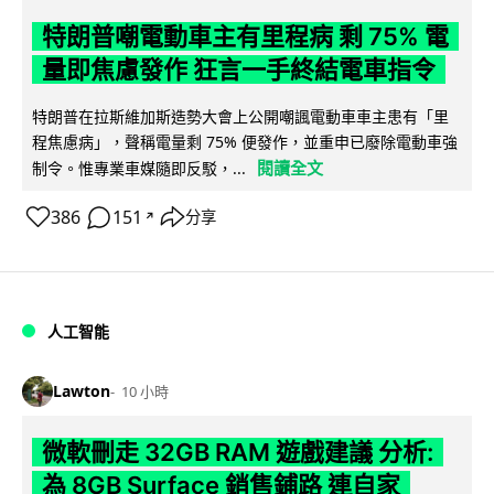
特朗普嘲電動車主有里程病 剩 75% 電
量即焦慮發作 狂言一手終結電車指令
特朗普在拉斯維加斯造勢大會上公開嘲諷電動車車主患有「里
程焦慮病」，聲稱電量剩 75% 便發作，並重申已廢除電動車強
閱讀全文
制令。惟專業車媒隨即反駁，...
386
151
分享
↗
人工智能
Lawton
10 小時
微軟刪走 32GB RAM 遊戲建議 分析:
為 8GB Surface 銷售鋪路 連自家