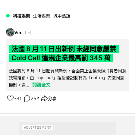
科技娛樂
生活娛樂
城中熱話
Vin
1 日
法國 8 月 11 日出新例 未經同意嚴禁
Cold Call 違規企業最高罰 345 萬
法國將於 8 月 11 日起實施新例，全面禁止企業未經消費者同意
致電推銷，由「opt-out」拒接登記制轉為「opt-in」先徵同意
閱讀全文
機制。違...
331
26
分享
↗
ADVERTISEMENT