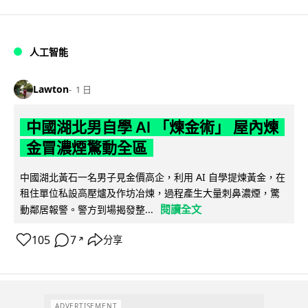
人工智能
Lawton
1 日
中國湖北男自學 AI 「煉金術」 屋內煉
金冒濃煙驚動全區
中國湖北黃石一名男子見金價高企，利用 AI 自學提煉黃金，在
租住單位私設高壓爐及作坊冶煉，過程產生大量刺鼻濃煙，驚
閱讀全文
動鄰居報警。警方到場揭發整...
105
7
分享
↗
ADVERTISEMENT