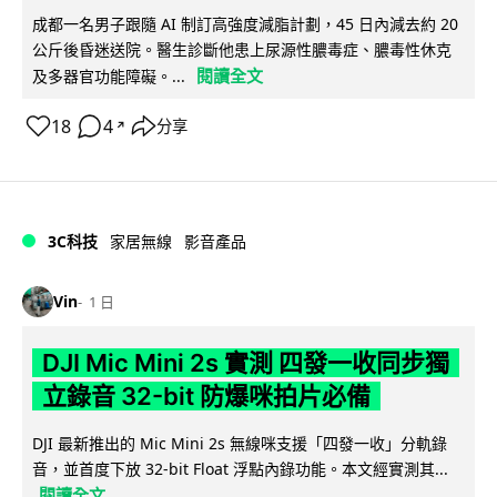
成都一名男子跟隨 AI 制訂高強度減脂計劃，45 日內減去約 20
公斤後昏迷送院。醫生診斷他患上尿源性膿毒症、膿毒性休克
閱讀全文
及多器官功能障礙。...
18
4
分享
↗
3C科技
家居無線
影音產品
Vin
1 日
DJI Mic Mini 2s 實測 四發一收同步獨
立錄音 32-bit 防爆咪拍片必備
DJI 最新推出的 Mic Mini 2s 無線咪支援「四發一收」分軌錄
音，並首度下放 32-bit Float 浮點內錄功能。本文經實測其...
閱讀全文