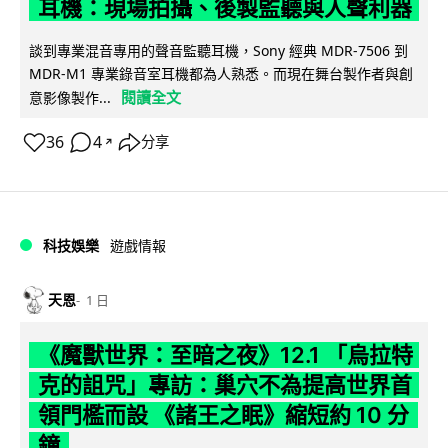
耳機：現場拍攝、後製監聽與人聲利器
談到專業混音專用的聲音監聽耳機，Sony 經典 MDR-7506 到
MDR-M1 專業錄音室耳機都為人熟悉。而現在舞台製作者與創
閱讀全文
意影像製作...
36
4
分享
↗
科技娛樂
遊戲情報
天恩
1 日
《魔獸世界：至暗之夜》12.1 「烏拉特
克的詛咒」專訪：巢穴不為提高世界首
領門檻而設 《諸王之眠》縮短約 10 分
鐘