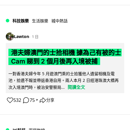
科技娛樂
生活娛樂
城中熱話
Lawton
1 日
港夫婦澳門的士拾相機 據為己有被的士
Cam 睇到 2 個月後再入境被捕
一對香港夫婦今年 5 月遊澳門乘的士拾獲他人遺留相機及電
池，拾遺不報並帶返香港自用。兩人本月 2 日經港珠澳大橋再
閱讀全文
次入境澳門時，被治安警察局...
532
75
分享
↗