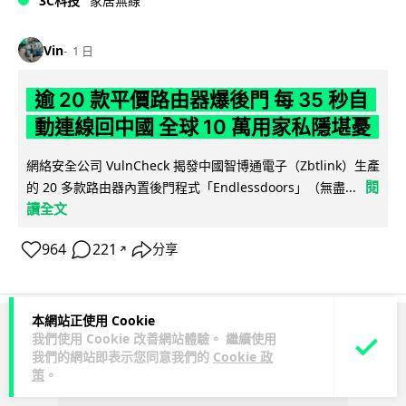
3C科技
家居無線
Vin
1 日
逾 20 款平價路由器爆後門 每 35 秒自
動連線回中國 全球 10 萬用家私隱堪憂
網絡安全公司 VulnCheck 揭發中國智博通電子（Zbtlink）生產
閱
的 20 多款路由器內置後門程式「Endlessdoors」（無盡...
讀全文
964
221
分享
↗
本網站正使用 Cookie
我們使用 Cookie 改善網站體驗。 繼續使用
ADVERTISEMENT
我們的網站即表示您同意我們的
Cookie 政
策
。