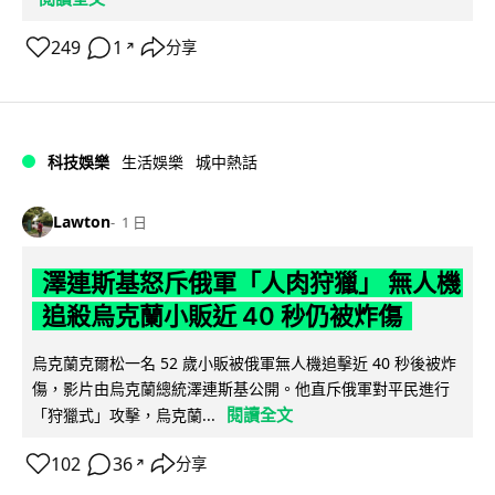
249
1
分享
↗
科技娛樂
生活娛樂
城中熱話
Lawton
1 日
澤連斯基怒斥俄軍「人肉狩獵」 無人機
追殺烏克蘭小販近 40 秒仍被炸傷
烏克蘭克爾松一名 52 歲小販被俄軍無人機追擊近 40 秒後被炸
傷，影片由烏克蘭總統澤連斯基公開。他直斥俄軍對平民進行
閱讀全文
「狩獵式」攻擊，烏克蘭...
102
36
分享
↗