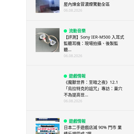
屋內煉金冒濃煙驚動全區
06.08.2026
流動音樂
【評測】Sony IER-M500 入耳式
監聽耳機：現場拍攝、後製監
聽...
06.08.2026
遊戲情報
《魔獸世界：至暗之夜》12.1
「烏拉特克的詛咒」專訪：巢穴
不為提高世...
06.08.2026
遊戲情報
日本二手遊戲店減 90% 門市 業
績反增四成 “懷...