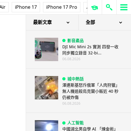
Air
iPhone 17
iPhone 17 Pro
AirPods Pro 3
Ap
最新文章
全部
影音產品
DJI Mic Mini 2s 實測 四發一收
同步獨立錄音 32-bi...
06.08.2026
城中熱話
澤連斯基怒斥俄軍「人肉狩獵」
無人機追殺烏克蘭小販近 40 秒
仍被炸傷
06.08.2026
人工智能
中國湖北男自學 AI 「煉金術」