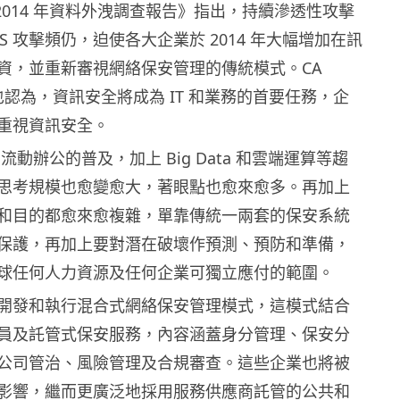
發佈《2014 年資料外洩調查報告》指出，持續滲透性攻擊
DoS 攻擊頻仍，迫使各大企業於 2014 年大幅增加在訊
資，並重新審視網絡保安管理的傳統模式。CA
ies 也認為，資訊安全將成為 IT 和業務的首要任務，企
重視資訊安全。
和流動辦公的普及，加上 Big Data 和雲端運算等趨
思考規模也愈變愈大，著眼點也愈來愈多。再加上
和目的都愈來愈複雜，單靠傳統一兩套的保安系統
保護，再加上要對潛在破壞作預測、預防和準備，
球任何人力資源及任何企業可獨立應付的範圍。
開發和執行混合式網絡保安管理模式，這模式結合
員及託管式保安服務，內容涵蓋身分管理、保安分
公司管治、風險管理及合規審查。這些企業也將被
影響，繼而更廣泛地採用服務供應商託管的公共和