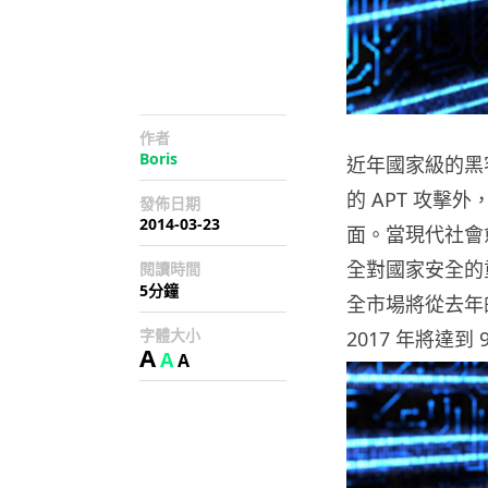
作者
Boris
近年國家級的黑
的 APT 攻
發佈日期
2014-03-23
面。當現代社會
全對國家安全的重
閱讀時間
5分鐘
全市場將從去年的 
字體大小
2017 年將達到
A
A
A