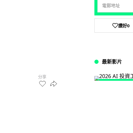
讚好
0
最新影片
分享