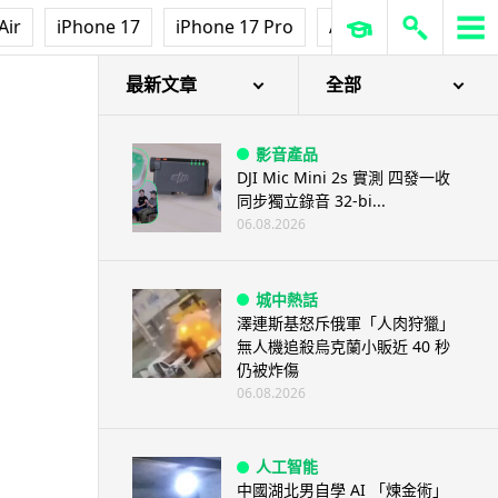
Air
iPhone 17
iPhone 17 Pro
AirPods Pro 3
Ap
最新文章
全部
影音產品
DJI Mic Mini 2s 實測 四發一收
同步獨立錄音 32-bi...
06.08.2026
城中熱話
澤連斯基怒斥俄軍「人肉狩獵」
無人機追殺烏克蘭小販近 40 秒
仍被炸傷
06.08.2026
人工智能
中國湖北男自學 AI 「煉金術」