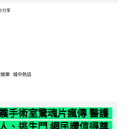
分享
活娛樂
城中熱話
震手術室驚魂片瘋傳 醫護
人、逃生門 網民讚值得尊