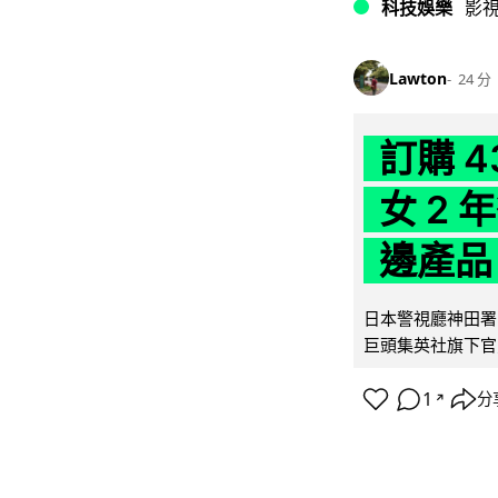
科技娛樂
影
Lawton
24 分
訂購 
女 2
邊產品
日本警視廳神田署 
巨頭集英社旗下官方網店
1
分
↗