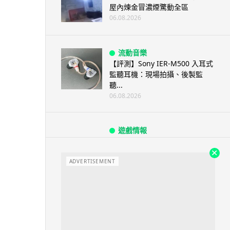
屋內煉金冒濃煙驚動全區
06.08.2026
流動音樂
【評測】Sony IER-M500 入耳式
監聽耳機：現場拍攝、後製監
聽...
06.08.2026
遊戲情報
《魔獸世界：至暗之夜》12.1
「烏拉特克的詛咒」專訪：巢穴
不為提高世...
ADVERTISEMENT
06.08.2026
遊戲情報
日本二手遊戲店減 90% 門市 業
績反增四成 “懷...