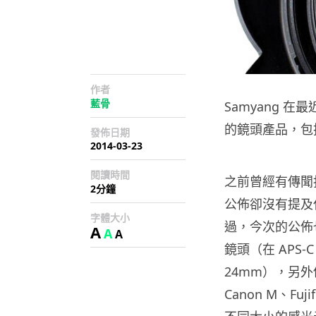
作者
藍骨
Samyang 
的鏡頭產品，包括
發佈日期
2014-03-23
閱讀時間
之前曾經有傳聞指
2分鐘
公佈卻沒有提及
字體大小
過，今次的公佈也
A
A
A
鏡頭（在 APS-
24mm），另外他
Canon M、Fuj