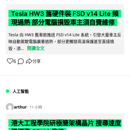
Tesla HW3 舊硬件裝 FSD v14 Lite 頻
現過熱 部分電腦損毀車主須自費維修
Tesla 向 HW3 舊車款推送 FSD v14 Lite 系統，引發大量車主反
映自動駕駛電腦嚴重過熱，部分更觸發高溫保護甚至直接燒
閱讀全文
毀，須...
6
分享
人工智能
arthur
11 小時
港大工程學院研極簡架構晶片 搜尋速度