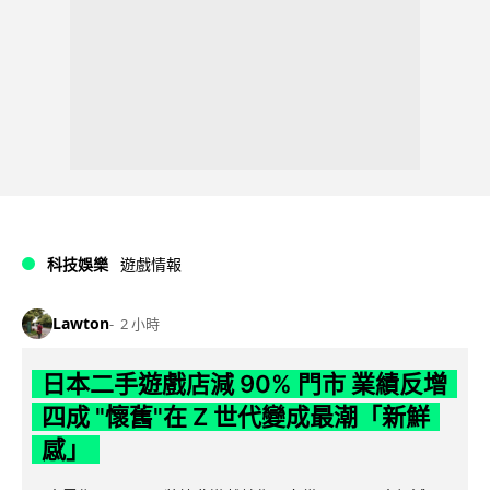
科技娛樂
遊戲情報
Lawton
2 小時
日本二手遊戲店減 90% 門市 業績反增
四成 "懷舊"在 Z 世代變成最潮「新鮮
感」