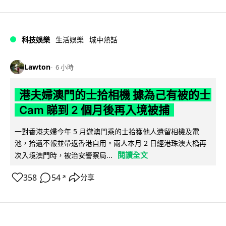
科技娛樂
生活娛樂
城中熱話
Lawton
6 小時
港夫婦澳門的士拾相機 據為己有被的士
Cam 睇到 2 個月後再入境被捕
一對香港夫婦今年 5 月遊澳門乘的士拾獲他人遺留相機及電
池，拾遺不報並帶返香港自用。兩人本月 2 日經港珠澳大橋再
閱讀全文
次入境澳門時，被治安警察局...
358
54
分享
↗