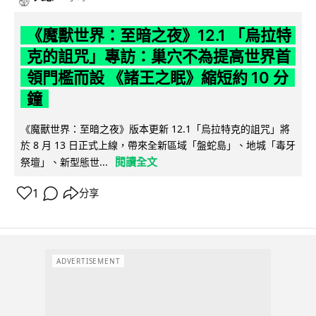
《魔獸世界：至暗之夜》12.1 「烏拉特
克的詛咒」專訪：巢穴不為提高世界首
領門檻而設 《諸王之眠》縮短約 10 分
鐘
《魔獸世界：至暗之夜》版本更新 12.1「烏拉特克的詛咒」將
於 8 月 13 日正式上線，帶來全新區域「盤蛇島」、地城「毒牙
閱讀全文
祭壇」、新型態世...
1
分享
ADVERTISEMENT