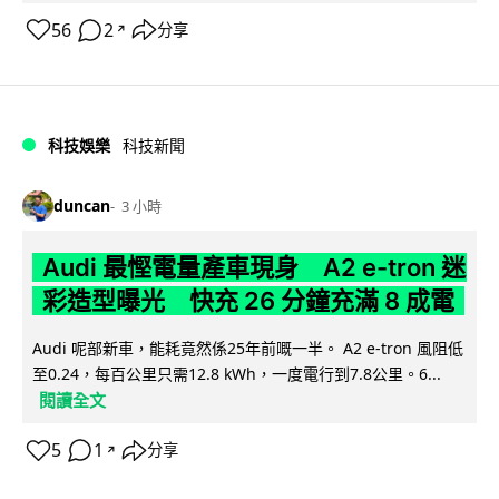
56
2
分享
↗
科技娛樂
科技新聞
duncan
3 小時
Audi 最慳電量產車現身 A2 e-tron 迷
彩造型曝光 快充 26 分鐘充滿 8 成電
Audi 呢部新車，能耗竟然係25年前嘅一半。 A2 e-tron 風阻低
至0.24，每百公里只需12.8 kWh，一度電行到7.8公里。6...
閱讀全文
5
1
分享
↗