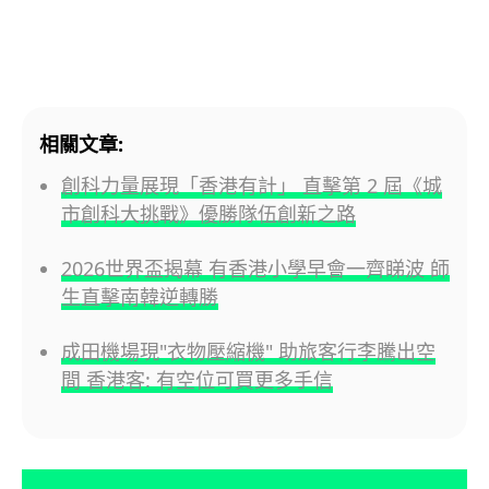
相關文章:
創科力量展現「香港有計」 直擊第 2 屆《城
市創科大挑戰》優勝隊伍創新之路
2026世界盃揭幕 有香港小學早會一齊睇波 師
生直擊南韓逆轉勝
成田機場現"衣物壓縮機" 助旅客行李騰出空
間 香港客: 有空位可買更多手信