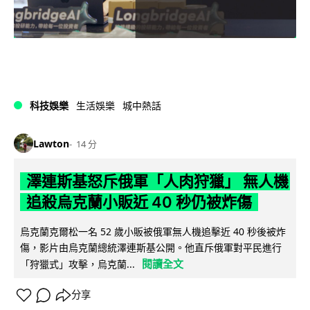
科技娛樂
生活娛樂
城中熱話
Lawton
14 分
澤連斯基怒斥俄軍「人肉狩獵」 無人機
追殺烏克蘭小販近 40 秒仍被炸傷
烏克蘭克爾松一名 52 歲小販被俄軍無人機追擊近 40 秒後被炸
傷，影片由烏克蘭總統澤連斯基公開。他直斥俄軍對平民進行
閱讀全文
「狩獵式」攻擊，烏克蘭...
分享