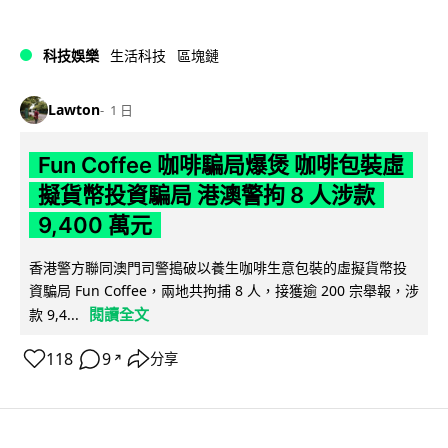
科技娛樂
生活科技
區塊鏈
Lawton
1 日
Fun Coffee 咖啡騙局爆煲 咖啡包裝虛
擬貨幣投資騙局 港澳警拘 8 人涉款
9,400 萬元
香港警方聯同澳門司警搗破以養生咖啡生意包裝的虛擬貨幣投
資騙局 Fun Coffee，兩地共拘捕 8 人，接獲逾 200 宗舉報，涉
閱讀全文
款 9,4...
118
9
分享
↗