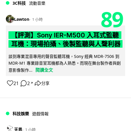
3C科技
流動音樂
89
Lawton
1 小時
【評測】Sony IER-M500 入耳式監聽
耳機：現場拍攝、後製監聽與人聲利器
談到專業混音專用的聲音監聽耳機，Sony 經典 MDR-7506 到
MDR-M1 專業錄音室耳機都為人熟悉。而現在舞台製作者與創
閱讀全文
意影像製作...
21
2
分享
↗
科技娛樂
遊戲情報
天恩
1 小時