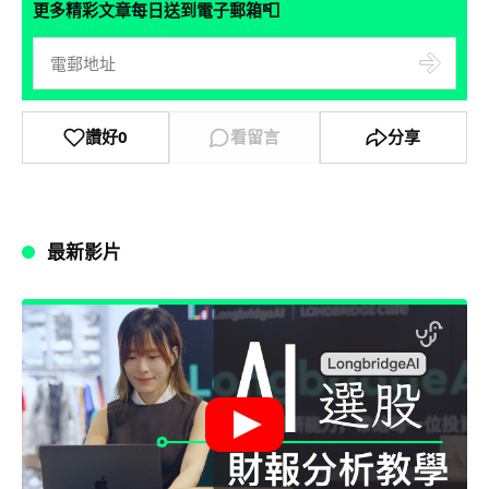
📮
更多精彩文章每日送到電子郵箱
讚好
0
看留言
分享
最新影片