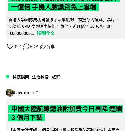
一億倍 手機人臉識別免上雲端
香港大學團隊成功研發原子級厚度的「模擬存內搜尋」晶片，
比傳統 CPU 搜尋速度快約 1 億倍，延遲低至 36 皮秒（即
閱讀全文
0.00000000...
357
80
分享
↗
科技娛樂
生活科技
旅遊
Lawton
1 日
中國大陸航線燃油附加費今日再降 連續
3 個月下調
【中國大陸連續 3 個月減附加費，相反香港不斷加價】中國大