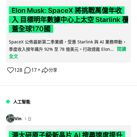
Elon Musk: SpaceX 將挑戰萬億年收
入 目標明年數據中心上太空 Starlink 覆
蓋全球170國
SpaceX 公佈最新第二季業績，受惠 Starlink 與 AI 業務帶動，
閱讀
季度收入按年飆升 92% 至 78 億美元。行政總裁 Elon...
全文
128
17
分享
↗
人工智能
Vin
1 日
港大研原子級新晶片 AI 搜尋速度提升