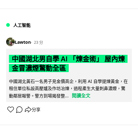
人工智能
Lawton
23 分
中國湖北男自學 AI 「煉金術」 屋內煉
金冒濃煙驚動全區
中國湖北黃石一名男子見金價高企，利用 AI 自學提煉黃金，在
租住單位私設高壓爐及作坊冶煉，過程產生大量刺鼻濃煙，驚
閱讀全文
動鄰居報警。警方到場揭發整...
分享