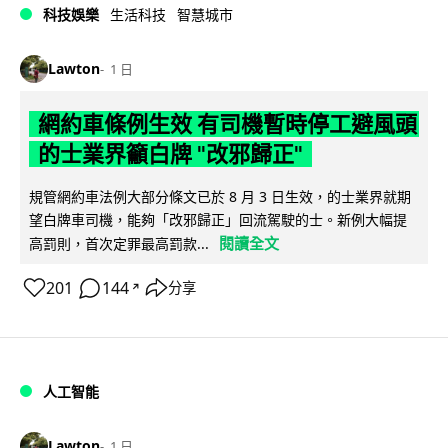
科技娛樂
生活科技
智慧城市
Lawton
1 日
網約車條例生效 有司機暫時停工避風頭
的士業界籲白牌 "改邪歸正"
規管網約車法例大部分條文已於 8 月 3 日生效，的士業界就期
望白牌車司機，能夠「改邪歸正」回流駕駛的士。新例大幅提
閱讀全文
高罰則，首次定罪最高罰款...
201
144
分享
↗
人工智能
Lawton
1 日