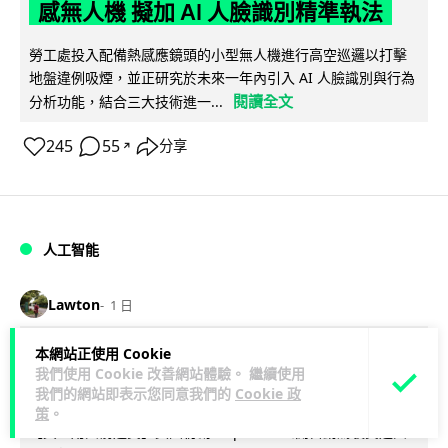
感無人機 擬加 AI 人臉識別精準執法
勞工處投入配備熱感應鏡頭的小型無人機進行高空巡邏以打擊
地盤違例吸煙，並正研究於未來一年內引入 AI 人臉識別與行為
閱讀全文
分析功能，結合三大技術進一...
245
55
分享
↗
人工智能
Lawton
1 日
本網站正使用 Cookie
貨運火箭 沖繩飛台灣僅需 15 分鐘 Hop
我們使用 Cookie 改善網站體驗。 繼續使用
Aero 將 550 磅貨物運送至 725 公里外
我們的網站即表示您同意我們的
Cookie 政
策
。
【真正用火箭送貨】美國初創 Hop Aero 公開自動駕駛貨運火