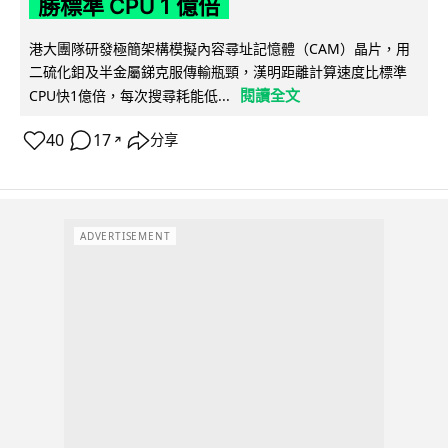
勝標準 CPU 1 億倍
港大團隊研發極簡架構模擬內容尋址記憶體（CAM）晶片，用
二硫化鉬及半金屬銻克服傳輸瓶頸，漢明距離計算速度比標準
閱讀全文
CPU快1億倍，每次搜尋耗能低...
40
17
分享
↗
ADVERTISEMENT