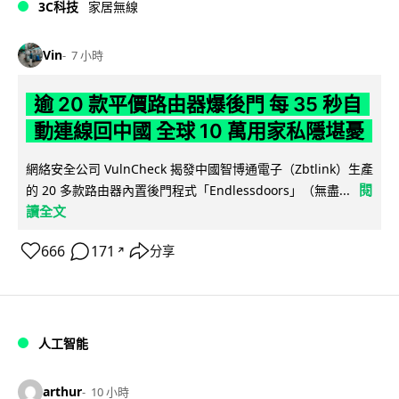
3C科技
家居無線
Vin
7 小時
逾 20 款平價路由器爆後門 每 35 秒自
動連線回中國 全球 10 萬用家私隱堪憂
網絡安全公司 VulnCheck 揭發中國智博通電子（Zbtlink）生產
閱
的 20 多款路由器內置後門程式「Endlessdoors」（無盡...
讀全文
666
171
分享
↗
人工智能
arthur
10 小時