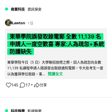
商業科技
資訊保安
Lawton
1 日
東華學院誤發取錄電郵 全數 11,139 名
申請人一度空歡喜 專家:人為疏忽+系統
防護缺失
東華學院今日（5 日）大學聯招放榜之際，因人為疏忽向全數
11,139 名課程申請人錯誤發出取錄通知電郵，令大批考生一度
閱讀全文
以為獲得學位取錄，事...
145
17
分享
↗
科技娛樂
影視娛樂