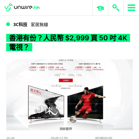
WWDC 2026
GenAI 與雲端科技專區
ERP 與商業 AI
香港有份？人民幣 $2,999 買 50 吋 4K 電視？
3C科技
家居無線
香港有份？人民幣 $2,999 買 50 吋 4K
電視？
作者
發佈日期
閱讀時間