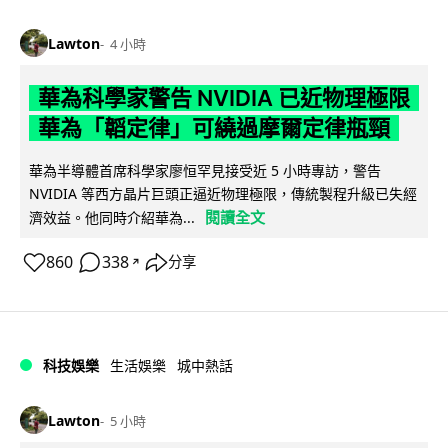
Lawton
4 小時
華為科學家警告 NVIDIA 已近物理極限
華為「韜定律」可繞過摩爾定律瓶頸
華為半導體首席科學家廖恒罕見接受近 5 小時專訪，警告
NVIDIA 等西方晶片巨頭正逼近物理極限，傳統製程升級已失經
閱讀全文
濟效益。他同時介紹華為...
860
338
分享
↗
科技娛樂
生活娛樂
城中熱話
Lawton
5 小時