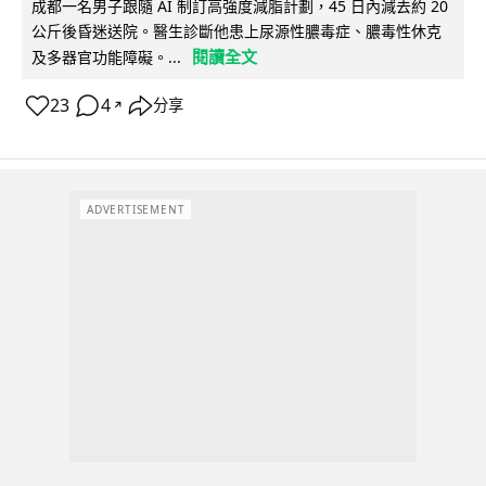
成都一名男子跟隨 AI 制訂高強度減脂計劃，45 日內減去約 20
公斤後昏迷送院。醫生診斷他患上尿源性膿毒症、膿毒性休克
閱讀全文
及多器官功能障礙。...
23
4
分享
↗
ADVERTISEMENT