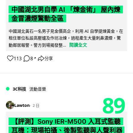
中國湖北男自學 AI 「煉金術」 屋內煉
金冒濃煙驚動全區
中國湖北黃石一名男子見金價高企，利用 AI 自學提煉黃金，在
租住單位私設高壓爐及作坊冶煉，過程產生大量刺鼻濃煙，驚
閱讀全文
動鄰居報警。警方到場揭發整...
113
8
分享
↗
3C科技
流動音樂
89
Lawton
2 日
【評測】Sony IER-M500 入耳式監聽
耳機：現場拍攝、後製監聽與人聲利器