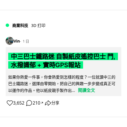
商業科技
3D 打印
Vin
1 日
中三巴士鐵路迷 自製紙皮遙控巴士 門,
水撥識郁 + 實時GPS報站
如果你熱愛一件事，你會熱愛到怎樣的程度？一位就讀中三的
巴士鐵路迷，選擇由零開始，把自己的興趣一步步變成真正可
閱讀全文
以運作的作品。他以紙皮親手製作出...
3,652
210
分享
↗