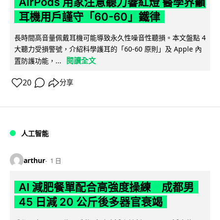
AirPods 用家注意聽力響紅燈 醫學界籲
耳機用戶謹守「60-60」鐵律
長時間高音量佩戴耳機可能導致永久性噪音性聽損。本文盤點 4
大聽力受損警號，介紹科學護耳的「60-60 原則」及 Apple 內
閱讀全文
置防護功能，...
20
分享
人工智能
arthur
1 日
AI 減肥餐單配合高強度操練 成都男
45 日減 20 公斤後多器官衰竭