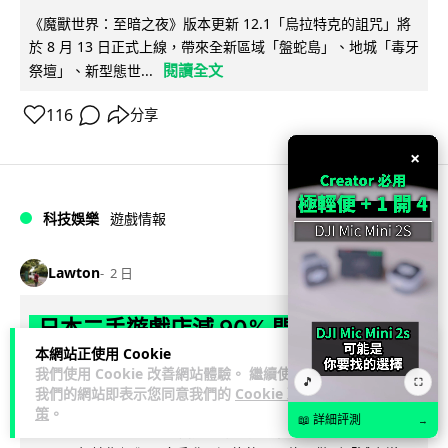
《魔獸世界：至暗之夜》版本更新 12.1「烏拉特克的詛咒」將
於 8 月 13 日正式上線，帶來全新區域「盤蛇島」、地城「毒牙
閱讀全文
祭壇」、新型態世...
116
分享
×
科技娛樂
遊戲情報
Lawton
2 日
日本二手遊戲店減 90% 門市 業績反增
本網站正使用 Cookie
四成 "懷舊"在 Z 世代變成最潮「新鮮
我們使用 Cookie 改善網站體驗。 繼續使用
🎵
感」
⛶
我們的網站即表示您同意我們的
Cookie 政
策
。
📖 詳細評測
→
日本零售巨頭 GEO 將懷舊遊戲銷售門市從 1,000 間大幅減至