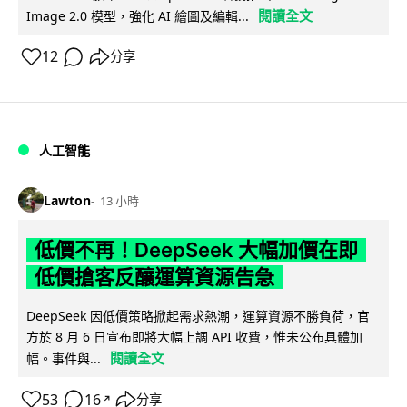
閱讀全文
Image 2.0 模型，強化 AI 繪圖及編輯...
12
分享
人工智能
Lawton
13 小時
低價不再！DeepSeek 大幅加價在即
低價搶客反釀運算資源告急
DeepSeek 因低價策略掀起需求熱潮，運算資源不勝負荷，官
方於 8 月 6 日宣布即將大幅上調 API 收費，惟未公布具體加
閱讀全文
幅。事件與...
53
16
分享
↗