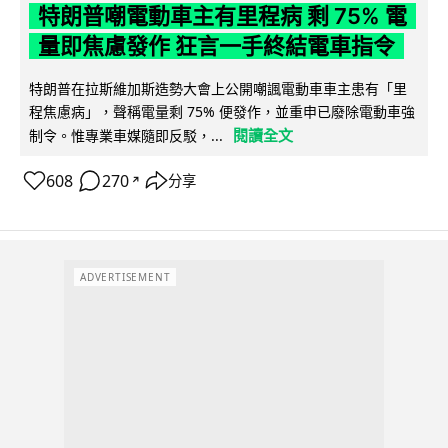
特朗普嘲電動車主有里程病 剩 75% 電
量即焦慮發作 狂言一手終結電車指令
特朗普在拉斯維加斯造勢大會上公開嘲諷電動車車主患有「里
程焦慮病」，聲稱電量剩 75% 便發作，並重申已廢除電動車強
閱讀全文
制令。惟專業車媒隨即反駁，...
608
270
分享
↗
ADVERTISEMENT