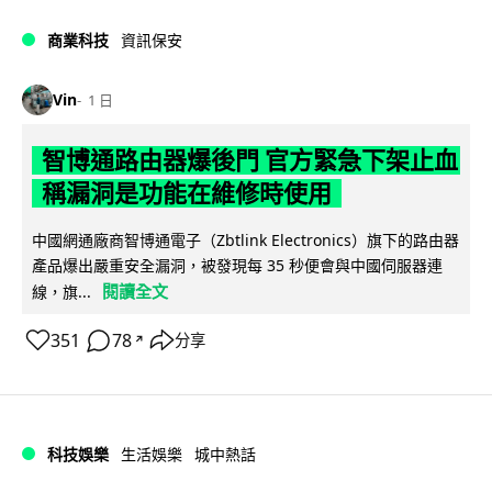
商業科技
資訊保安
Vin
1 日
智博通路由器爆後門 官方緊急下架止血
稱漏洞是功能在維修時使用
中國網通廠商智博通電子（Zbtlink Electronics）旗下的路由器
產品爆出嚴重安全漏洞，被發現每 35 秒便會與中國伺服器連
閱讀全文
線，旗...
351
78
分享
↗
科技娛樂
生活娛樂
城中熱話