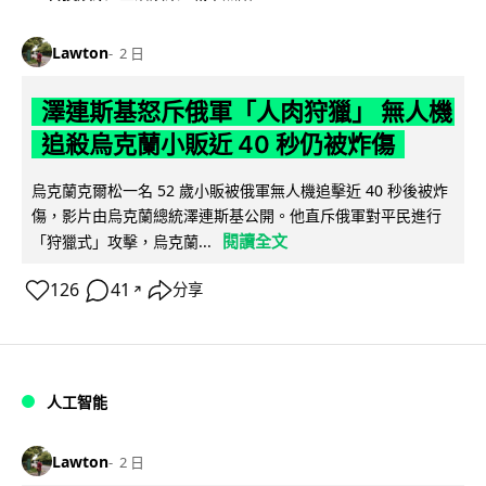
Lawton
2 日
澤連斯基怒斥俄軍「人肉狩獵」 無人機
追殺烏克蘭小販近 40 秒仍被炸傷
烏克蘭克爾松一名 52 歲小販被俄軍無人機追擊近 40 秒後被炸
傷，影片由烏克蘭總統澤連斯基公開。他直斥俄軍對平民進行
閱讀全文
「狩獵式」攻擊，烏克蘭...
126
41
分享
↗
人工智能
Lawton
2 日