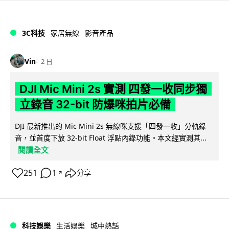
3C科技
家居無線
影音產品
Vin
2 日
DJI Mic Mini 2s 實測 四發一收同步獨
立錄音 32-bit 防爆咪拍片必備
DJI 最新推出的 Mic Mini 2s 無線咪支援「四發一收」分軌錄
音，並首度下放 32-bit Float 浮點內錄功能。本文經實測其...
閱讀全文
251
1
分享
↗
科技娛樂
生活娛樂
城中熱話