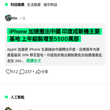
科技娛樂
生活娛樂
城中熱話
Vin
1 日
iPhone 加速撤出中國 印度成新機主要
基地 上年組裝增至5500萬部
Apple 加速將 iPhone 生產線由中國轉往印度，目標兩年內將
產量最高 50% 移至當地。印度政府推出關稅豁免及稅務優惠延
閱讀全文
長至 204...
512
237
分享
↗
人工智能