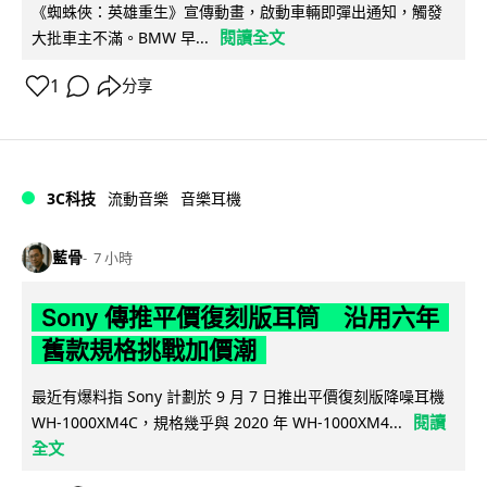
《蜘蛛俠：英雄重生》宣傳動畫，啟動車輛即彈出通知，觸發
閱讀全文
大批車主不滿。BMW 早...
1
分享
3C科技
流動音樂
音樂耳機
藍骨
7 小時
Sony 傳推平價復刻版耳筒 沿用六年
舊款規格挑戰加價潮
最近有爆料指 Sony 計劃於 9 月 7 日推出平價復刻版降噪耳機
閱讀
WH-1000XM4C，規格幾乎與 2020 年 WH-1000XM4...
全文