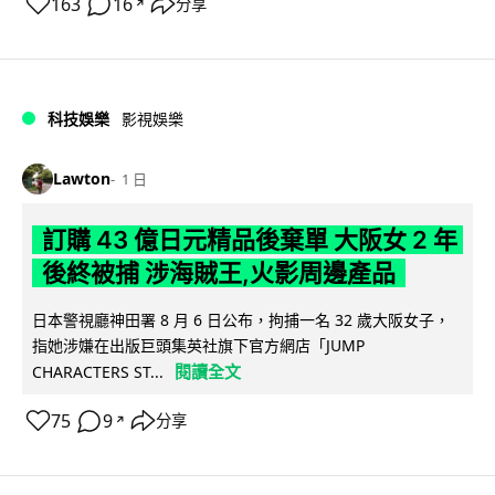
163
16
分享
↗
科技娛樂
影視娛樂
Lawton
1 日
訂購 43 億日元精品後棄單 大阪女 2 年
後終被捕 涉海賊王,火影周邊產品
日本警視廳神田署 8 月 6 日公布，拘捕一名 32 歲大阪女子，
指她涉嫌在出版巨頭集英社旗下官方網店「JUMP
閱讀全文
CHARACTERS ST...
75
9
分享
↗