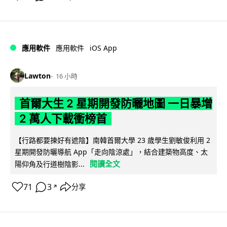
iOS App
應用軟件
應用軟件
Lawton
16 小時
首爾大生 2 星期開發防曬地圖 一日暴增
2 萬人下載衝榜首
【行路都要揀好有遮陰】南韓首爾大學 23 歲學生劉敏俊利用 2
星期開發防曬導航 App「走向陰涼處」，結合建築物高度、太
閱讀全文
陽仰角及行道樹陰影...
71
3
分享
↗