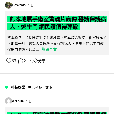
Lawton
1 日
熊本地震手術室驚魂片瘋傳 醫護保護病
人、逃生門 網民讚值得尊敬
熊本縣 7 月 28 日發生 7.1 級地震，熊本綜合醫院手術室鏡頭拍
下地震一刻，醫護人員臨危不亂保護病人，更馬上開逃生門確
閱讀全文
保出口流通。片段...
67
21
分享
↗
科技娛樂
生活科技
健康
arthur
1 日