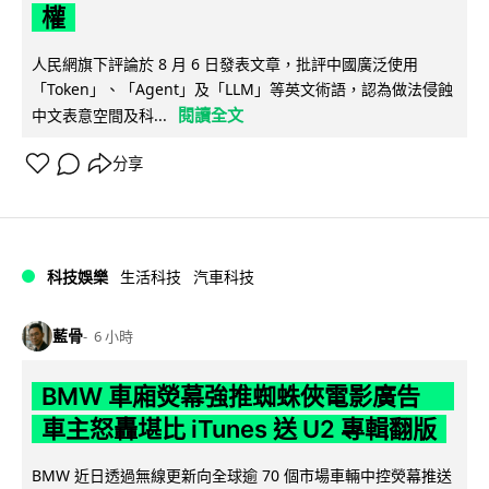
權
人民網旗下評論於 8 月 6 日發表文章，批評中國廣泛使用
「Token」、「Agent」及「LLM」等英文術語，認為做法侵蝕
閱讀全文
中文表意空間及科...
分享
科技娛樂
生活科技
汽車科技
藍骨
6 小時
BMW 車廂熒幕強推蜘蛛俠電影廣告
車主怒轟堪比 iTunes 送 U2 專輯翻版
BMW 近日透過無線更新向全球逾 70 個市場車輛中控熒幕推送