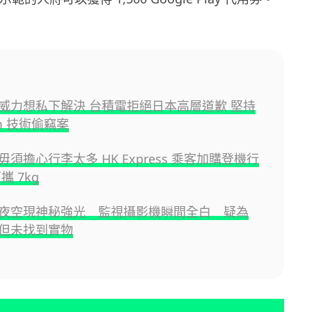
威力想私下解決 台積電拒絕日本高層道歉 堅持
m 技術偷竊案
須擔心行李太多 HK Express 乘客加購登機行
攜 7kg
夜空現神秘強光 監視攝影機瞬間全白 疑為
但未找到實物