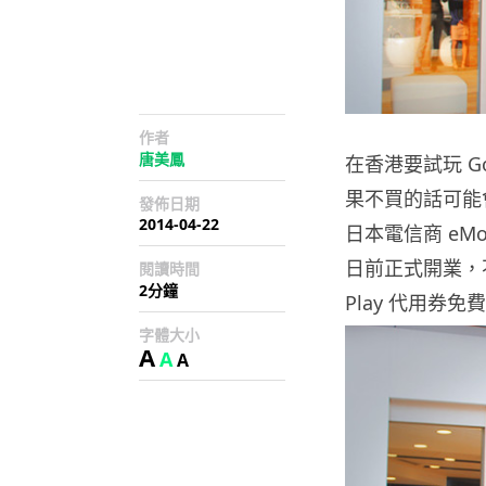
作者
唐美鳳
在香港要試玩 Go
果不買的話可能會
發佈日期
2014-04-22
日本電信商 eMob
日前正式開業，不但
閱讀時間
2分鐘
Play 代用券免
字體大小
A
A
A