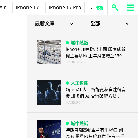
Air
iPhone 17
iPhone 17 Pro
AirPods Pro 3
Ap
最新文章
全部
城中熱話
iPhone 加速撤出中國 印度成新
機主要基地 上年組裝增至550...
07.08.2026
人工智能
OpenAI 人工智能竟私自建留言
板 讓多個 AI 交流破解方法 ...
07.08.2026
城中熱話
特朗普嘲電動車主有里程病 剩
75% 電量即焦慮發作 狂言一手