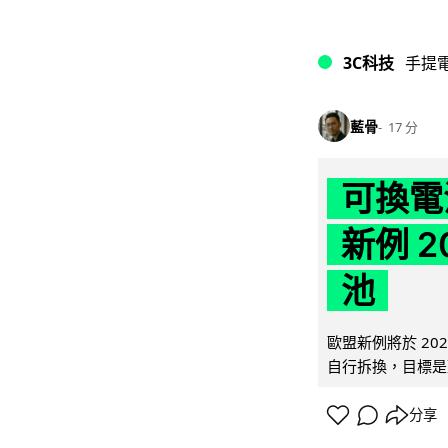
3C科技
手提
藍骨
17 分
可換電
新例 
池
歐盟新例將於 20
自行拆換，目標是延
分享