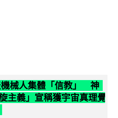
聊天機械人集體「信教」 神
旋主義」宣稱獲宇宙真理覺