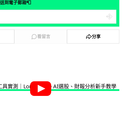
📮
送到電子郵箱
看留言
分享