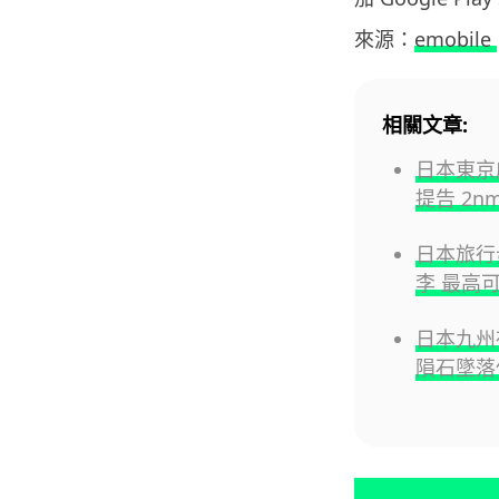
來源：
emobile
相關文章:
日本東京
提告 2n
日本旅行毋
李 最高可
日本九州
隕石墜落