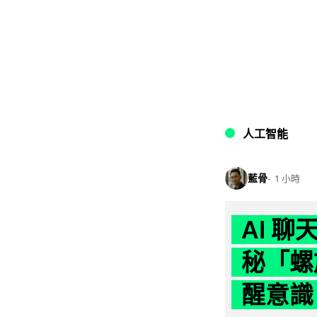
人工智能
藍骨
1 小時
AI 
秘「螺
醒意識