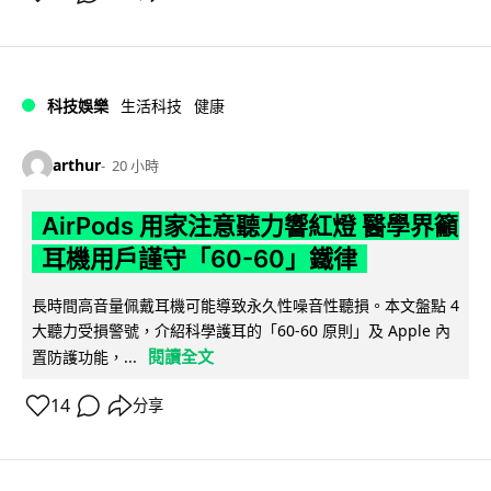
科技娛樂
生活科技
健康
arthur
20 小時
AirPods 用家注意聽力響紅燈 醫學界籲
耳機用戶謹守「60-60」鐵律
長時間高音量佩戴耳機可能導致永久性噪音性聽損。本文盤點 4
大聽力受損警號，介紹科學護耳的「60-60 原則」及 Apple 內
閱讀全文
置防護功能，...
14
分享