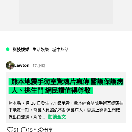
科技娛樂
生活娛樂
城中熱話
Lawton
17 小時
熊本地震手術室驚魂片瘋傳 醫護保護病
人、逃生門 網民讚值得尊敬
熊本縣 7 月 28 日發生 7.1 級地震，熊本綜合醫院手術室鏡頭拍
下地震一刻，醫護人員臨危不亂保護病人，更馬上開逃生門確
閱讀全文
保出口流通。片段...
51
15
分享
↗