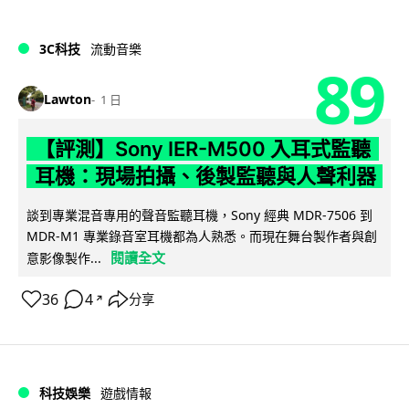
3C科技
流動音樂
89
Lawton
1 日
【評測】Sony IER-M500 入耳式監聽
耳機：現場拍攝、後製監聽與人聲利器
談到專業混音專用的聲音監聽耳機，Sony 經典 MDR-7506 到
MDR-M1 專業錄音室耳機都為人熟悉。而現在舞台製作者與創
閱讀全文
意影像製作...
36
4
分享
↗
科技娛樂
遊戲情報