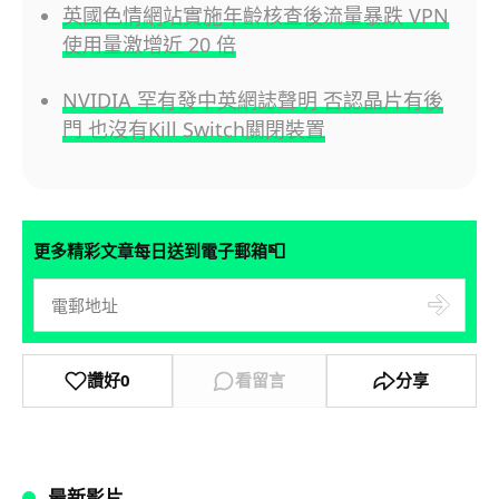
英國色情網站實施年齡核查後流量暴跌 VPN
使用量激增近 20 倍
NVIDIA 罕有發中英網誌聲明 否認晶片有後
門 也沒有Kill Switch關閉裝置
📮
更多精彩文章每日送到電子郵箱
讚好
0
看留言
分享
最新影片