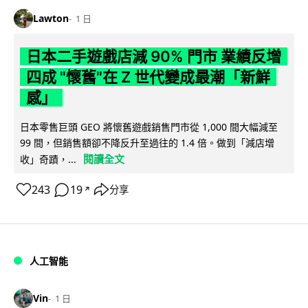
Lawton
1 日
日本二手遊戲店減 90% 門市 業績反增
四成 "懷舊"在 Z 世代變成最潮「新鮮
感」
日本零售巨頭 GEO 將懷舊遊戲銷售門市從 1,000 間大幅減至
99 間，但銷售額卻不降反升至過往的 1.4 倍。做到「減店增
閱讀全文
收」奇蹟，...
243
19
分享
↗
人工智能
Vin
1 日