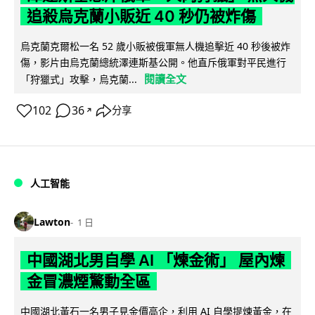
追殺烏克蘭小販近 40 秒仍被炸傷
烏克蘭克爾松一名 52 歲小販被俄軍無人機追擊近 40 秒後被炸
傷，影片由烏克蘭總統澤連斯基公開。他直斥俄軍對平民進行
閱讀全文
「狩獵式」攻擊，烏克蘭...
102
36
分享
↗
人工智能
Lawton
1 日
中國湖北男自學 AI 「煉金術」 屋內煉
金冒濃煙驚動全區
中國湖北黃石一名男子見金價高企，利用 AI 自學提煉黃金，在