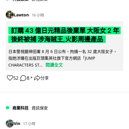
Lawton
16 小時
訂購 43 億日元精品後棄單 大阪女 2 年
後終被捕 涉海賊王,火影周邊產品
日本警視廳神田署 8 月 6 日公布，拘捕一名 32 歲大阪女子，
指她涉嫌在出版巨頭集英社旗下官方網店「JUMP
閱讀全文
CHARACTERS ST...
52
8
分享
↗
商業科技
資訊保安
Vin
17 小時