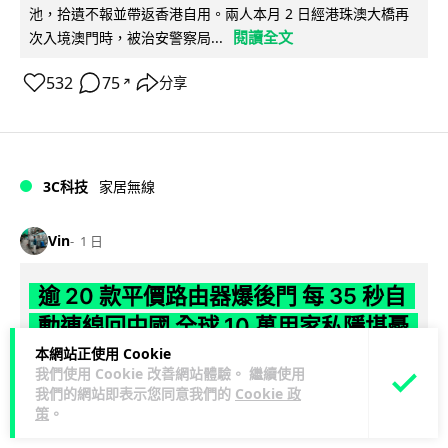
池，拾遺不報並帶返香港自用。兩人本月 2 日經港珠澳大橋再
閱讀全文
次入境澳門時，被治安警察局...
532
75
分享
↗
3C科技
家居無線
Vin
1 日
逾 20 款平價路由器爆後門 每 35 秒自
動連線回中國 全球 10 萬用家私隱堪憂
本網站正使用 Cookie
網絡安全公司 VulnCheck 揭發中國智博通電子（Zbtlink）生產
我們使用 Cookie 改善網站體驗。 繼續使用
閱
的 20 多款路由器內置後門程式「Endlessdoors」（無盡...
我們的網站即表示您同意我們的
Cookie 政
策
。
讀全文