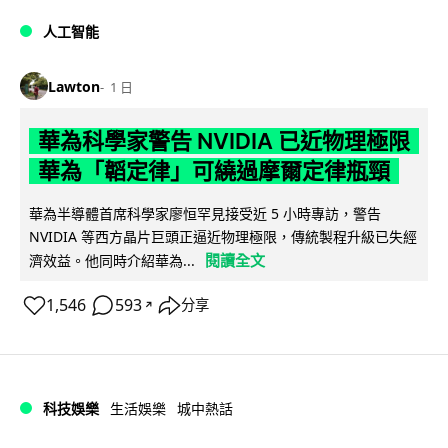
人工智能
Lawton
1 日
華為科學家警告 NVIDIA 已近物理極限
華為「韜定律」可繞過摩爾定律瓶頸
華為半導體首席科學家廖恒罕見接受近 5 小時專訪，警告
NVIDIA 等西方晶片巨頭正逼近物理極限，傳統製程升級已失經
閱讀全文
濟效益。他同時介紹華為...
1,546
593
分享
↗
科技娛樂
生活娛樂
城中熱話