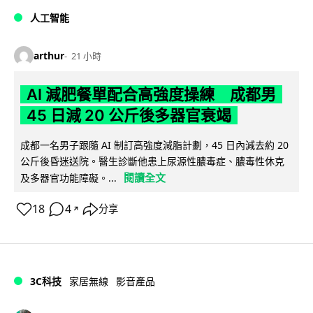
人工智能
arthur
21 小時
AI 減肥餐單配合高強度操練 成都男
45 日減 20 公斤後多器官衰竭
成都一名男子跟隨 AI 制訂高強度減脂計劃，45 日內減去約 20
公斤後昏迷送院。醫生診斷他患上尿源性膿毒症、膿毒性休克
閱讀全文
及多器官功能障礙。...
18
4
分享
↗
3C科技
家居無線
影音產品