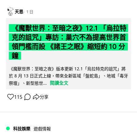
天恩
1 日
《魔獸世界：至暗之夜》12.1 「烏拉特
克的詛咒」專訪：巢穴不為提高世界首
領門檻而設 《諸王之眠》縮短約 10 分
鐘
《魔獸世界：至暗之夜》版本更新 12.1「烏拉特克的詛咒」將
於 8 月 13 日正式上線，帶來全新區域「盤蛇島」、地城「毒牙
閱讀全文
祭壇」、新型態世...
115
分享
科技娛樂
遊戲情報