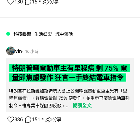
130
15
分享
↗
科技娛樂
生活娛樂
城中熱話
Vin
16 小時
特朗普嘲電動車主有里程病 剩 75% 電
量即焦慮發作 狂言一手終結電車指令
特朗普在拉斯維加斯造勢大會上公開嘲諷電動車車主患有「里
程焦慮病」，聲稱電量剩 75% 便發作，並重申已廢除電動車強
閱讀全文
制令。惟專業車媒隨即反駁，...
386
151
分享
↗