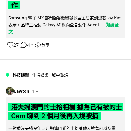
作
Samsung 電子 MX 部門顧客體驗辦公室主管兼副總裁 Jay Kim
閱讀全
表示，品牌正推動 Galaxy AI 邁向全自動化 Agent...
文
27
4
分享
↗
科技娛樂
生活娛樂
城中熱話
Lawton
1 日
港夫婦澳門的士拾相機 據為己有被的士
Cam 睇到 2 個月後再入境被捕
一對香港夫婦今年 5 月遊澳門乘的士拾獲他人遺留相機及電