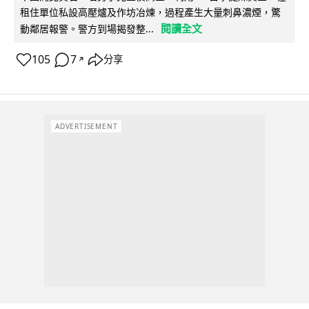
租住單位私設高壓爐及作坊冶煉，過程產生大量刺鼻濃煙，驚
閱讀全文
動鄰居報警。警方到場揭發整...
105
7
分享
↗
ADVERTISEMENT