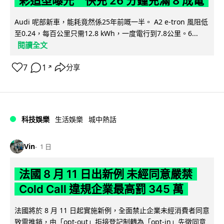
彩造型曝光 快充 26 分鐘充滿 8 成電
Audi 呢部新車，能耗竟然係25年前嘅一半。 A2 e-tron 風阻低
至0.24，每百公里只需12.8 kWh，一度電行到7.8公里。6...
閱讀全文
7
1
分享
↗
科技娛樂
生活娛樂
城中熱話
Vin
1 日
法國 8 月 11 日出新例 未經同意嚴禁
Cold Call 違規企業最高罰 345 萬
法國將於 8 月 11 日起實施新例，全面禁止企業未經消費者同意
致電推銷，由「opt-out」拒接登記制轉為「opt-in」先徵同意