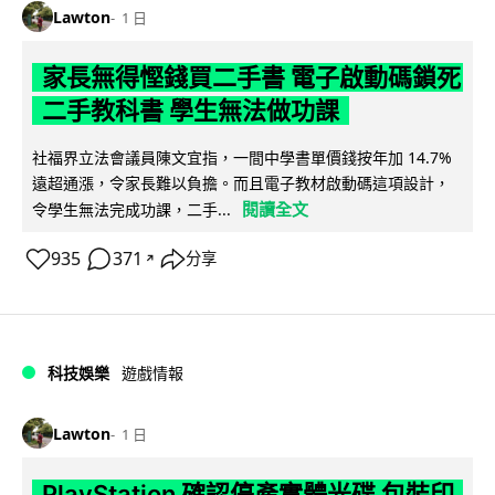
Lawton
1 日
家長無得慳錢買二手書 電子啟動碼鎖死
二手教科書 學生無法做功課
社福界立法會議員陳文宜指，一間中學書單價錢按年加 14.7%
遠超通漲，令家長難以負擔。而且電子教材啟動碼這項設計，
閱讀全文
令學生無法完成功課，二手...
935
371
分享
↗
科技娛樂
遊戲情報
Lawton
1 日
PlayStation 確認停產實體光碟 包裝印