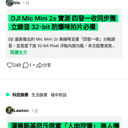
Vin
1 日
DJI Mic Mini 2s 實測 四發一收同步獨
立錄音 32-bit 防爆咪拍片必備
DJI 最新推出的 Mic Mini 2s 無線咪支援「四發一收」分軌錄
音，並首度下放 32-bit Float 浮點內錄功能。本文經實測其...
閱讀全文
249
1
分享
↗
科技娛樂
生活娛樂
城中熱話
Lawton
1 日
澤連斯基怒斥俄軍「人肉狩獵」 無人機