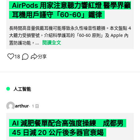
AirPods 用家注意聽力響紅燈 醫學界籲
耳機用戶謹守「60-60」鐵律
長時間高音量佩戴耳機可能導致永久性噪音性聽損。本文盤點 4
大聽力受損警號，介紹科學護耳的「60-60 原則」及 Apple 內
閱讀全文
置防護功能，...
18
分享
人工智能
arthur
1 日
AI 減肥餐單配合高強度操練 成都男
45 日減 20 公斤後多器官衰竭