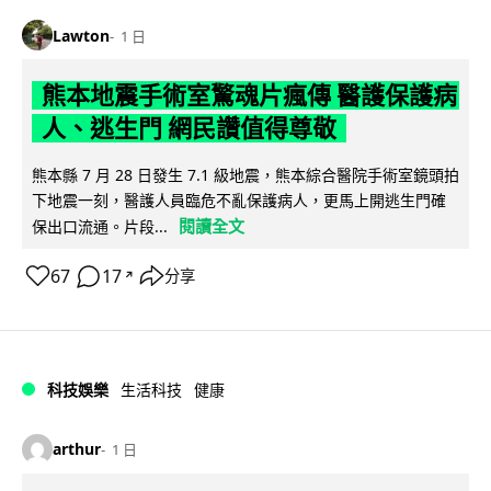
Lawton
1 日
熊本地震手術室驚魂片瘋傳 醫護保護病
人、逃生門 網民讚值得尊敬
熊本縣 7 月 28 日發生 7.1 級地震，熊本綜合醫院手術室鏡頭拍
下地震一刻，醫護人員臨危不亂保護病人，更馬上開逃生門確
閱讀全文
保出口流通。片段...
67
17
分享
↗
科技娛樂
生活科技
健康
arthur
1 日