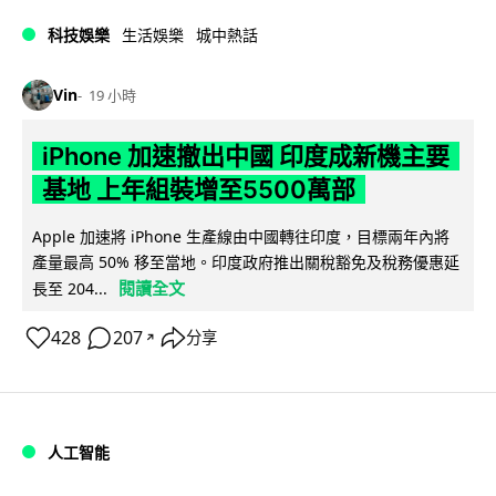
科技娛樂
生活娛樂
城中熱話
Vin
19 小時
iPhone 加速撤出中國 印度成新機主要
基地 上年組裝增至5500萬部
Apple 加速將 iPhone 生產線由中國轉往印度，目標兩年內將
產量最高 50% 移至當地。印度政府推出關稅豁免及稅務優惠延
閱讀全文
長至 204...
428
207
分享
↗
人工智能