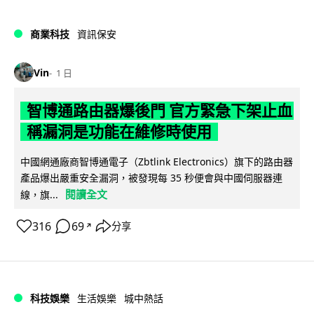
商業科技
資訊保安
Vin
1 日
智博通路由器爆後門 官方緊急下架止血
稱漏洞是功能在維修時使用
中國網通廠商智博通電子（Zbtlink Electronics）旗下的路由器
產品爆出嚴重安全漏洞，被發現每 35 秒便會與中國伺服器連
閱讀全文
線，旗...
316
69
分享
↗
科技娛樂
生活娛樂
城中熱話