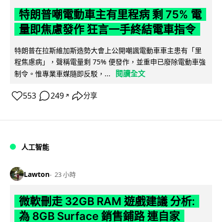
特朗普嘲電動車主有里程病 剩 75% 電
量即焦慮發作 狂言一手終結電車指令
特朗普在拉斯維加斯造勢大會上公開嘲諷電動車車主患有「里
程焦慮病」，聲稱電量剩 75% 便發作，並重申已廢除電動車強
閱讀全文
制令。惟專業車媒隨即反駁，...
553
249
分享
↗
人工智能
Lawton
23 小時
微軟刪走 32GB RAM 遊戲建議 分析:
為 8GB Surface 銷售鋪路 連自家