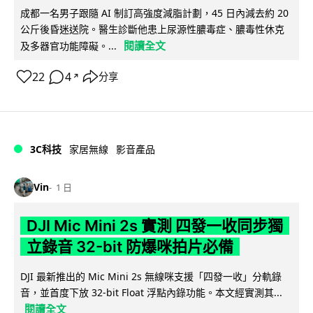
成都一名男子跟隨 AI 制訂高強度減脂計劃，45 日內減去約 20
公斤後昏迷送院。醫生診斷他患上尿源性膿毒症、膿毒性休克
閱讀全文
及多器官功能障礙。...
22
4
分享
↗
3C科技
家居無線
影音產品
Vin
1 日
DJI Mic Mini 2s 實測 四發一收同步獨
立錄音 32-bit 防爆咪拍片必備
DJI 最新推出的 Mic Mini 2s 無線咪支援「四發一收」分軌錄
音，並首度下放 32-bit Float 浮點內錄功能。本文經實測其...
閱讀全文