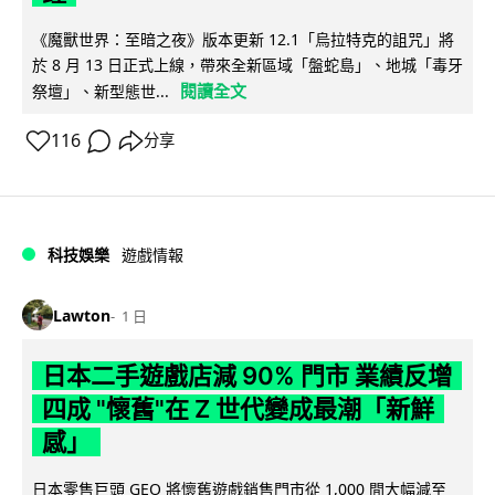
《魔獸世界：至暗之夜》版本更新 12.1「烏拉特克的詛咒」將
於 8 月 13 日正式上線，帶來全新區域「盤蛇島」、地城「毒牙
閱讀全文
祭壇」、新型態世...
116
分享
科技娛樂
遊戲情報
Lawton
1 日
日本二手遊戲店減 90% 門市 業績反增
四成 "懷舊"在 Z 世代變成最潮「新鮮
感」
日本零售巨頭 GEO 將懷舊遊戲銷售門市從 1,000 間大幅減至