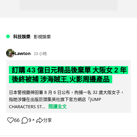
科技娛樂
影視娛樂
Lawton
23 小時
訂購 43 億日元精品後棄單 大阪女 2 年
後終被捕 涉海賊王,火影周邊產品
日本警視廳神田署 8 月 6 日公布，拘捕一名 32 歲大阪女子，
指她涉嫌在出版巨頭集英社旗下官方網店「JUMP
閱讀全文
CHARACTERS ST...
66
9
分享
↗