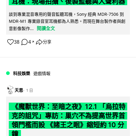
耳機：現場拍攝、後製監聽與人聲利器
談到專業混音專用的聲音監聽耳機，Sony 經典 MDR-7506 到
MDR-M1 專業錄音室耳機都為人熟悉。而現在舞台製作者與創
閱讀全文
意影像製作...
38
4
分享
↗
科技娛樂
遊戲情報
天恩
1 日
《魔獸世界：至暗之夜》12.1 「烏拉特
克的詛咒」專訪：巢穴不為提高世界首
領門檻而設 《諸王之眠》縮短約 10 分
鐘