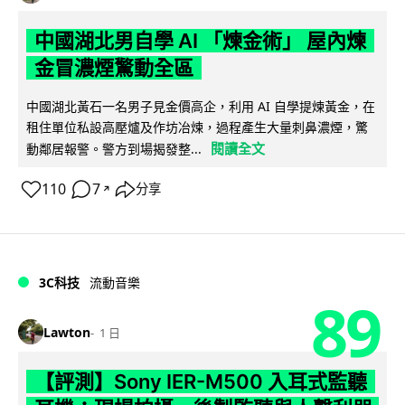
中國湖北男自學 AI 「煉金術」 屋內煉
金冒濃煙驚動全區
中國湖北黃石一名男子見金價高企，利用 AI 自學提煉黃金，在
租住單位私設高壓爐及作坊冶煉，過程產生大量刺鼻濃煙，驚
閱讀全文
動鄰居報警。警方到場揭發整...
110
7
分享
↗
3C科技
流動音樂
89
Lawton
1 日
【評測】Sony IER-M500 入耳式監聽