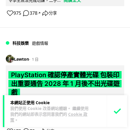
令學生無法完成功課，二手...
975
378
分享
↗
科技娛樂
遊戲情報
Lawton
1 日
PlayStation 確認停產實體光碟 包裝印
出重要通告 2028 年 1 月後不出光碟遊
戲
本網站正使用 Cookie
Sony 已在 PS5 主機包裝加貼提示貼紙，重申官方 7 月已公布
我們使用 Cookie 改善網站體驗。 繼續使用
計劃：2028 年 1 月起停產新遊戲實體光碟。分析師預期 PS6
我們的網站即表示您同意我們的
Cookie 政
閱讀全文
因此...
策
。