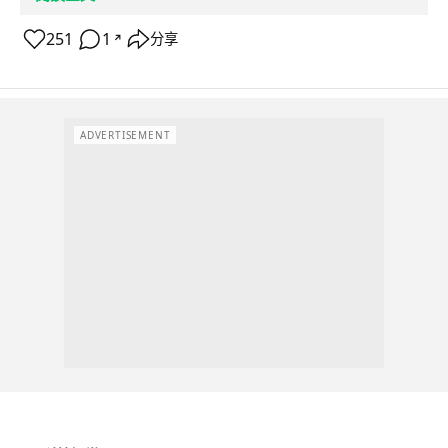
251
1
分享
↗
ADVERTISEMENT