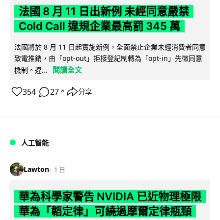
法國 8 月 11 日出新例 未經同意嚴禁
Cold Call 違規企業最高罰 345 萬
法國將於 8 月 11 日起實施新例，全面禁止企業未經消費者同意
致電推銷，由「opt-out」拒接登記制轉為「opt-in」先徵同意
閱讀全文
機制。違...
354
27
分享
↗
人工智能
Lawton
1 日
華為科學家警告 NVIDIA 已近物理極限
華為「韜定律」可繞過摩爾定律瓶頸