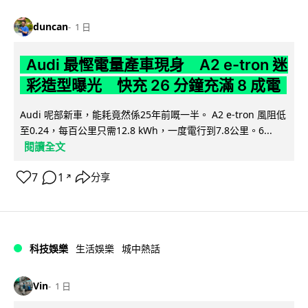
duncan
1 日
Audi 最慳電量產車現身 A2 e-tron 迷
彩造型曝光 快充 26 分鐘充滿 8 成電
Audi 呢部新車，能耗竟然係25年前嘅一半。 A2 e-tron 風阻低
至0.24，每百公里只需12.8 kWh，一度電行到7.8公里。6...
閱讀全文
7
1
分享
↗
科技娛樂
生活娛樂
城中熱話
Vin
1 日