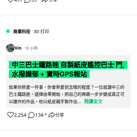
商業科技
3D 打印
Vin
18 小時
中三巴士鐵路迷 自製紙皮遙控巴士 門,
水撥識郁 + 實時GPS報站
如果你熱愛一件事，你會熱愛到怎樣的程度？一位就讀中三的
巴士鐵路迷，選擇由零開始，把自己的興趣一步步變成真正可
閱讀全文
以運作的作品。他以紙皮親手製作出...
2,254
134
分享
↗