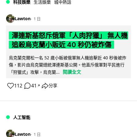
科技娛樂
生活娛樂
城中熱話
Lawton
1 日
澤連斯基怒斥俄軍「人肉狩獵」 無人機
追殺烏克蘭小販近 40 秒仍被炸傷
烏克蘭克爾松一名 52 歲小販被俄軍無人機追擊近 40 秒後被炸
傷，影片由烏克蘭總統澤連斯基公開。他直斥俄軍對平民進行
閱讀全文
「狩獵式」攻擊，烏克蘭...
112
41
分享
↗
人工智能
Lawton
1 日