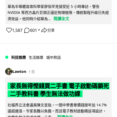
華為半導體首席科學家廖恒罕見接受近 5 小時專訪，警告
NVIDIA 等西方晶片巨頭正逼近物理極限，傳統製程升級已失經
閱讀全文
濟效益。他同時介紹華為...
1,587
601
分享
↗
科技娛樂
生活娛樂
城中熱話
Lawton
1 日
家長無得慳錢買二手書 電子啟動碼鎖死
二手教科書 學生無法做功課
社福界立法會議員陳文宜指，一間中學書單價錢按年加 14.7%
遠超通漲，令家長難以負擔。而且電子教材啟動碼這項設計，
閱讀全文