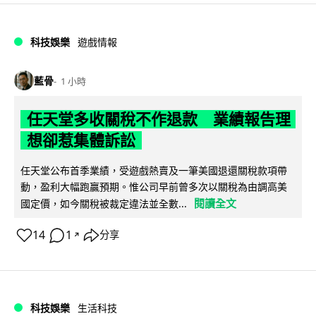
科技娛樂
遊戲情報
藍骨
1 小時
任天堂多收關稅不作退款 業績報告理
想卻惹集體訴訟
任天堂公布首季業績，受遊戲熱賣及一筆美國退還關稅款項帶
動，盈利大幅跑贏預期。惟公司早前曾多次以關稅為由調高美
閱讀全文
國定價，如今關稅被裁定違法並全數...
14
1
分享
↗
科技娛樂
生活科技