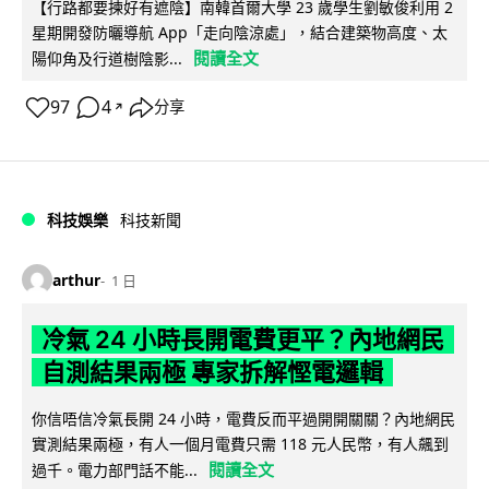
【行路都要揀好有遮陰】南韓首爾大學 23 歲學生劉敏俊利用 2
星期開發防曬導航 App「走向陰涼處」，結合建築物高度、太
閱讀全文
陽仰角及行道樹陰影...
97
4
分享
↗
科技娛樂
科技新聞
arthur
1 日
冷氣 24 小時長開電費更平？內地網民
自測結果兩極 專家拆解慳電邏輯
你信唔信冷氣長開 24 小時，電費反而平過開開關關？內地網民
實測結果兩極，有人一個月電費只需 118 元人民幣，有人飆到
閱讀全文
過千。電力部門話不能...