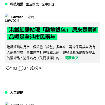
科技娛樂
生活娛樂
城中熱話
Lawton
8 小時
港鐵紅磡站現「黐地銀包」 原來是藝術
品呃足全港市民兩年
港鐵紅磡站月台一個銀色「銀包」多年來一再令乘客誤以為有
人遺失財物，事主原本打算拾起交還，卻發現原來是黏在地上
閱讀全文
的藝術品。這件名為《失而復得》的...
103
3
分享
↗
人工智能