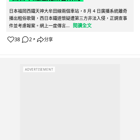
日本福岡西鐵天神大牟田線兩個車站，8 月 4 日廣播系統離奇
播出粗俗歌聲，西日本鐵道懷疑遭第三方非法入侵，正調查事
閱讀全文
件並考慮報案。網上一度傳言...
38
2
分享
↗
ADVERTISEMENT