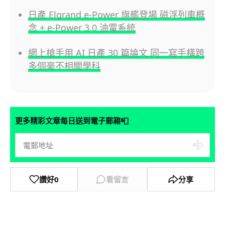
日產 Elgrand e-Power 旗艦登場 磁浮列車概
念 + e-Power 3.0 油電系統
網上槍手用 AI 日產 30 篇論文 同一寫手橫跨
多個毫不相關學科
📮
更多精彩文章每日送到電子郵箱
讚好
0
看留言
分享