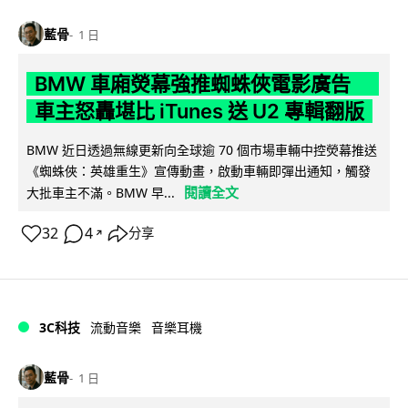
藍骨
1 日
BMW 車廂熒幕強推蜘蛛俠電影廣告
車主怒轟堪比 iTunes 送 U2 專輯翻版
BMW 近日透過無線更新向全球逾 70 個市場車輛中控熒幕推送
《蜘蛛俠：英雄重生》宣傳動畫，啟動車輛即彈出通知，觸發
閱讀全文
大批車主不滿。BMW 早...
32
4
分享
↗
3C科技
流動音樂
音樂耳機
藍骨
1 日