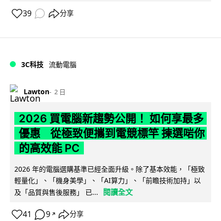
39
分享
3C科技
流動電腦
Lawton
2 日
2026 買電腦新趨勢公開！ 如何享最多
優惠 從極致便攜到電競標竿 揀選啱你
的高效能 PC
2026 年的電腦選購基準已經全面升級。除了基本效能，「極致
輕量化」、「機身美學」、「AI算力」、「前瞻技術加持」以
閱讀全文
及「品質與售後服務」 已...
41
9
分享
↗