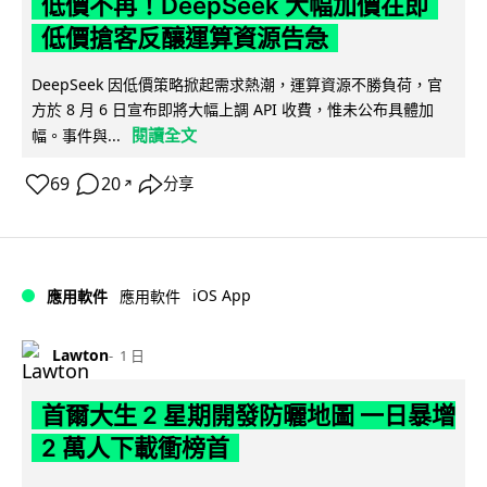
低價不再！DeepSeek 大幅加價在即
低價搶客反釀運算資源告急
DeepSeek 因低價策略掀起需求熱潮，運算資源不勝負荷，官
方於 8 月 6 日宣布即將大幅上調 API 收費，惟未公布具體加
閱讀全文
幅。事件與...
69
20
分享
↗
iOS App
應用軟件
應用軟件
Lawton
1 日
首爾大生 2 星期開發防曬地圖 一日暴增
2 萬人下載衝榜首