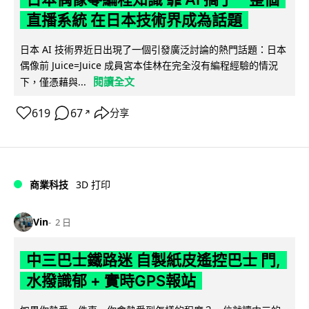
直播系統 在日本技術界成為話題
日本 AI 技術界近日出現了一個引發廣泛討論的熱門話題：日本
偶像前 Juice=Juice 成員宮本佳林在完全沒有編程經驗的情況
閱讀全文
下，僅憑藉與...
619
67
分享
↗
商業科技
3D 打印
Vin
2 日
中三巴士鐵路迷 自製紙皮遙控巴士 門,
水撥識郁 + 實時GPS報站