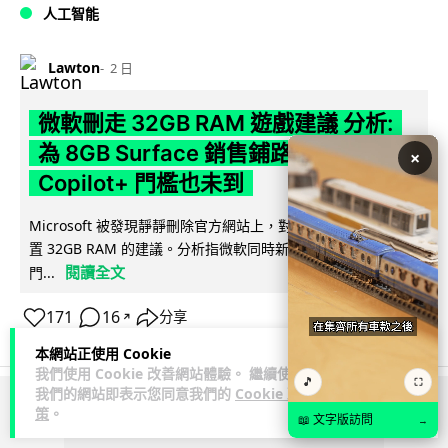
人工智能
Lawton
2 日
微軟刪走 32GB RAM 遊戲建議 分析:
為 8GB Surface 銷售鋪路 連自家
×
Copilot+ 門檻也未到
Microsoft 被發現靜靜刪除官方網站上，對遊戲玩家要為電腦配
置 32GB RAM 的建議。分析指微軟同時新推出的 8GB RAM 入
閱讀全文
門...
171
16
分享
↗
本網站正使用 Cookie
我們使用 Cookie 改善網站體驗。 繼續使用
🎵
⛶
我們的網站即表示您同意我們的
Cookie 政
策
。
ADVERTISEMENT
📖 文字版訪問
→