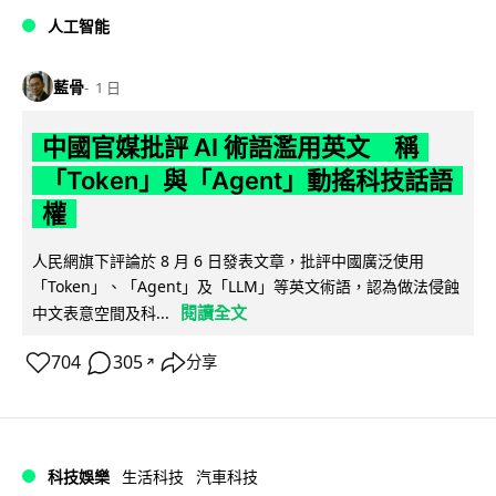
人工智能
藍骨
1 日
中國官媒批評 AI 術語濫用英文 稱
「Token」與「Agent」動搖科技話語
權
人民網旗下評論於 8 月 6 日發表文章，批評中國廣泛使用
「Token」、「Agent」及「LLM」等英文術語，認為做法侵蝕
閱讀全文
中文表意空間及科...
704
305
分享
↗
科技娛樂
生活科技
汽車科技