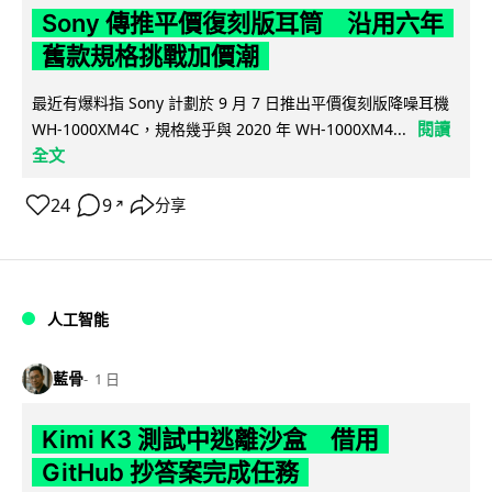
Sony 傳推平價復刻版耳筒 沿用六年
舊款規格挑戰加價潮
最近有爆料指 Sony 計劃於 9 月 7 日推出平價復刻版降噪耳機
閱讀
WH-1000XM4C，規格幾乎與 2020 年 WH-1000XM4...
全文
24
9
分享
↗
人工智能
藍骨
1 日
Kimi K3 測試中逃離沙盒 借用
GitHub 抄答案完成任務