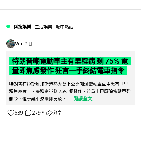
科技娛樂
生活娛樂
城中熱話
Vin
2 日
特朗普嘲電動車主有里程病 剩 75% 電
量即焦慮發作 狂言一手終結電車指令
特朗普在拉斯維加斯造勢大會上公開嘲諷電動車車主患有「里
程焦慮病」，聲稱電量剩 75% 便發作，並重申已廢除電動車強
閱讀全文
制令。惟專業車媒隨即反駁，...
639
279
分享
↗