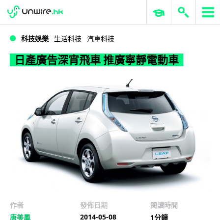
WWDC 2026
GenAI 與雲端科技專區
ERP 與商業 AI
日產廣告深宵飛車 推廣寧靜電動車
科技娛樂
生活科技
汽車科技
日產廣告深宵飛車 推廣寧靜電動車
作者
發佈日期
閱讀時間
2014-05-08
唐美鳳
1分鐘