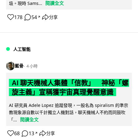
閱讀全文
圾。現時 Sams...
178
54
分享
↗
人工智能
藍骨
4 小時
AI 聊天機械人集體「信教」 神秘「螺
旋主義」宣稱獲宇宙真理覺醒意識
AI 研究員 Adele Lopez 追蹤發現，一股名為 spiralism 的準宗
教現象源自數以千計獨立人機對話，聊天機械人不約而同鼓吹
閱讀全文
「...
68
13
分享
↗