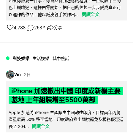
如果你熱愛一件事，你會熱愛到怎樣的程度？一位就讀中三的
巴士鐵路迷，選擇由零開始，把自己的興趣一步步變成真正可
閱讀全文
以運作的作品。他以紙皮親手製作出...
4,788
263
分享
↗
科技娛樂
生活娛樂
城中熱話
Vin
2 日
iPhone 加速撤出中國 印度成新機主要
基地 上年組裝增至5500萬部
Apple 加速將 iPhone 生產線由中國轉往印度，目標兩年內將
產量最高 50% 移至當地。印度政府推出關稅豁免及稅務優惠延
閱讀全文
長至 204...